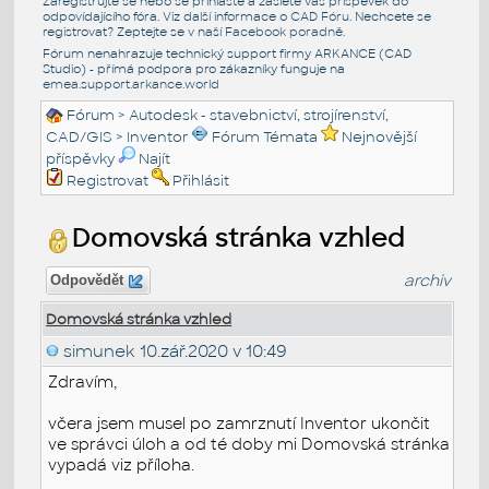
Zaregistrujte se nebo se přihlašte a zašlete váš příspěvek do
odpovídajícího fóra. Viz další informace o
CAD Fóru
. Nechcete se
registrovat? Zeptejte se v naší
Facebook poradně
.
Fórum nenahrazuje technický support firmy ARKANCE (CAD
Studio) - přímá podpora pro zákazníky funguje na
emea.support.arkance.world
Fórum
>
Autodesk - stavebnictví, strojírenství,
CAD/GIS
>
Inventor
Fórum Témata
Nejnovější
příspěvky
Najít
Registrovat
Přihlásit
Domovská stránka vzhled
archiv
Odpovědět
Domovská stránka vzhled
simunek
10.zář.2020 v 10:49
Zdravím,
včera jsem musel po zamrznutí Inventor ukončit
ve správci úloh a od té doby mi Domovská stránka
vypadá viz příloha.