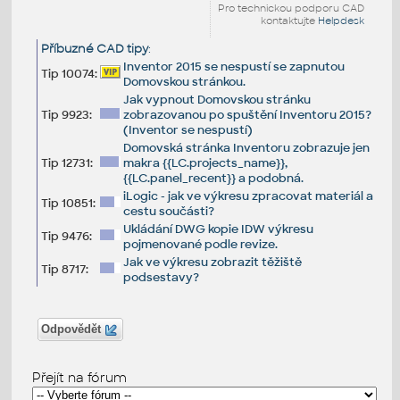
Pro technickou podporu CAD
kontaktujte
Helpdesk
Příbuzné CAD tipy
:
Inventor 2015 se nespustí se zapnutou
Tip 10074:
Domovskou stránkou.
Jak vypnout Domovskou stránku
Tip 9923:
zobrazovanou po spuštění Inventoru 2015?
(Inventor se nespustí)
Domovská stránka Inventoru zobrazuje jen
Tip 12731:
makra {{LC.projects_name}},
{{LC.panel_recent}} a podobná.
iLogic - jak ve výkresu zpracovat materiál a
Tip 10851:
cestu součásti?
Ukládání DWG kopie IDW výkresu
Tip 9476:
pojmenované podle revize.
Jak ve výkresu zobrazit těžiště
Tip 8717:
podsestavy?
Odpovědět
Přejít na fórum