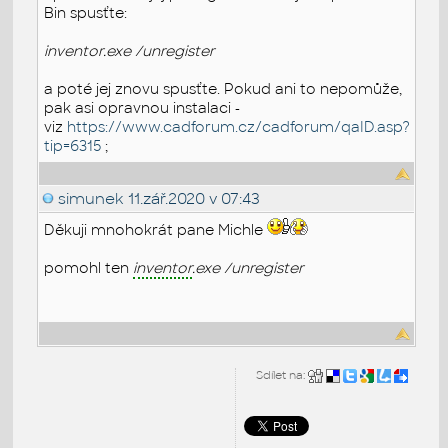
Bin spusťte:
inventor.exe /unregister
a poté jej znovu spusťte. Pokud ani to nepomůže,
pak asi opravnou instalaci -
viz
https://www.cadforum.cz/cadforum/qaID.asp?
tip=6315
;
simunek
11.zář.2020 v 07:43
Děkuji mnohokrát pane Michle
pomohl ten
inventor
.exe /unregister
Sdílet na: