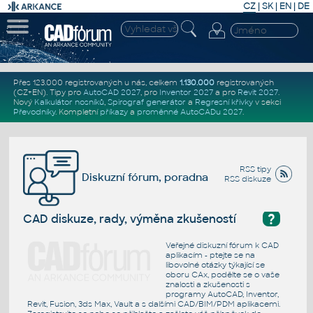
CZ
|
SK
|
EN
|
DE
Přes 123.000 registrovaných u nás, celkem
1.130.000
registrovaných
(CZ+EN)
. Tipy pro
AutoCAD 2027
, pro
Inventor 2027
a pro
Revit 2027
.
Nový
Kalkulátor nosníků
,
Spirograf generátor
a
Regresní křivky
v sekci
Převodníky
.
Kompletní
příkazy
a
proměnné AutoCADu 2027
.
RSS tipy
Diskuzní fórum, poradna
RSS diskuze
?
CAD diskuze, rady, výměna zkušeností
Veřejné diskuzní fórum k CAD
aplikacím - ptejte se na
libovolné otázky týkající se
oboru CAx, podělte se o vaše
znalosti a zkušenosti s
programy AutoCAD, Inventor,
Revit, Fusion, 3ds Max, Vault a s dalšími CAD/BIM/PDM aplikacemi.