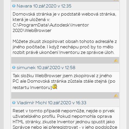
Navara
10.zář.2020 v 12:35
Domovská stránka je v podstatě webová stránka,
která je uložená v:
C:\ProgramData\Autodesk\Inventor
2020\WebBrowser
Můžete zkusit zkopírovat obsah tohoto adresáře z
jiného počítače. I když nechápu proč by to mělo
rozbít právě ukončení Inventoru ze správce úloh.
simunek
10.zář.2020 v 12:58
Tak složku WebBrowser jsem zkopíroval z jiného
PC ale Domovská stránka zůstala stále stejná (po
restartu Inventoru)
Vladimír Michl
10.zář.2020 v 16:33
Reset v tomto případě nepomůže, nejde o prvek
uživatelského profilu. Pokud nepomohla oprava
HTML stránky, zkuste Inventor jednou spustit jako
Správce nebo jej přeregistrovat - v jeho podsložce