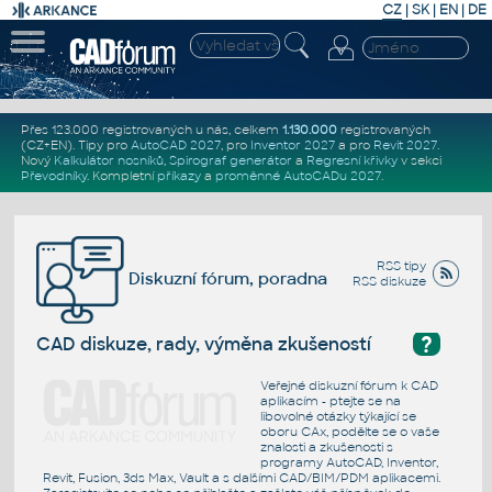
CZ
|
SK
|
EN
|
DE
Přes 123.000 registrovaných u nás, celkem
1.130.000
registrovaných
(CZ+EN)
. Tipy pro
AutoCAD 2027
, pro
Inventor 2027
a pro
Revit 2027
.
Nový
Kalkulátor nosníků
,
Spirograf generátor
a
Regresní křivky
v sekci
Převodníky
.
Kompletní
příkazy
a
proměnné AutoCADu 2027
.
RSS tipy
Diskuzní fórum, poradna
RSS diskuze
?
CAD diskuze, rady, výměna zkušeností
Veřejné diskuzní fórum k CAD
aplikacím - ptejte se na
libovolné otázky týkající se
oboru CAx, podělte se o vaše
znalosti a zkušenosti s
programy AutoCAD, Inventor,
Revit, Fusion, 3ds Max, Vault a s dalšími CAD/BIM/PDM aplikacemi.