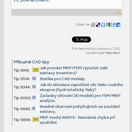
Sdílet na:
Pro technickou podporu CAD
kontaktujte
Helpdesk
Příbuzné CAD tipy
:
Jak provést MKP/FEM výpočet celé
Tip 6149:
sestavy Inventoru?
Tip 5514:
Statika pro CAD modely.
Jak do simulace započítat vliv tlaku vodního
Tip 9344:
sloupce (hydrostatický tlak)?
Způsoby síťování 3D modelů pro FEM/MKP
Tip 6050:
analýzu.
Snadné obarvení pohybujících se součástí
Tip 6440:
sestavy.
MKP modul ANSYS - Neznámá chyba při
Tip 5894:
spuštění.