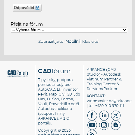
Odpovědět
Přejít na fórum
Zobrazit jako:
Mobilní
|
Klasické
CAD
fórum
ARKANCE
(CAD
Studio) - Autodesk
Platinum Partner &
Tipy, triky, podpora,
Training Center &
pomoc a rady pro
Services Partner
AutoCAD, LT, Inventor,
Revit, Map, Civil 3D, 3ds
KONTAKT:
Max, Fusion, Forma,
webmaster.cz@arkance.w
Vault, PowerMill a další
| tel. +420 910 970 111
Autodesk aplikace
(support firmy
ARKANCE). Viz
O
portálu
.
Copyright © 2026 |