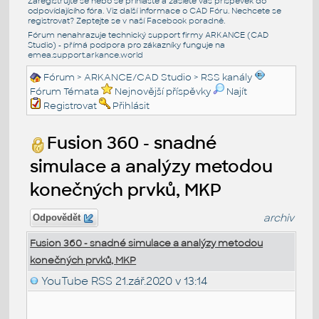
Zaregistrujte se nebo se přihlašte a zašlete váš příspěvek do
odpovídajícího fóra. Viz další informace o
CAD Fóru
. Nechcete se
registrovat? Zeptejte se v naší
Facebook poradně
.
Fórum nenahrazuje technický support firmy ARKANCE (CAD
Studio) - přímá podpora pro zákazníky funguje na
emea.support.arkance.world
Fórum
>
ARKANCE/CAD Studio
>
RSS kanály
Fórum Témata
Nejnovější příspěvky
Najít
Registrovat
Přihlásit
Fusion 360 - snadné
simulace a analýzy metodou
konečných prvků, MKP
archiv
Odpovědět
Fusion 360 - snadné simulace a analýzy metodou
konečných prvků, MKP
YouTube RSS
21.zář.2020 v 13:14