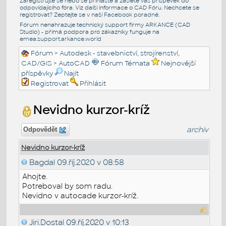
Zaregistrujte se nebo se přihlašte a zašlete váš příspěvek do
odpovídajícího fóra. Viz další informace o
CAD Fóru
. Nechcete se
registrovat? Zeptejte se v naší
Facebook poradně
.
Fórum nenahrazuje technický support firmy ARKANCE (CAD
Studio) - přímá podpora pro zákazníky funguje na
emea.support.arkance.world
Fórum
>
Autodesk - stavebnictví, strojírenství,
CAD/GIS
>
AutoCAD
Fórum Témata
Nejnovější
příspěvky
Najít
Registrovat
Přihlásit
Nevidno kurzor-kríž
archiv
Odpovědět
Nevidno kurzor-kríž
Bagdal
09.říj.2020 v 08:58
Ahojte.
Potreboval by som radu.
Nevidno v autocade kurzor-kríž.
Jiri.Dostal
09.říj.2020 v 10:13