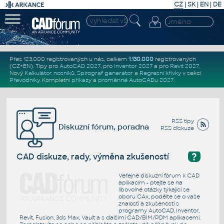
CZ
|
SK
|
EN
|
DE
Přes 123.000 registrovaných u nás, celkem
1.130.000
registrovaných
(CZ+EN)
. Tipy pro
AutoCAD 2027
, pro
Inventor 2027
a pro
Revit 2027
.
Nový
Kalkulátor nosníků
,
Spirograf generátor
a
Regresní křivky
v sekci
Převodníky
.
Kompletní
příkazy
a
proměnné AutoCADu 2027
.
RSS tipy
Diskuzní fórum, poradna
RSS diskuze
?
CAD diskuze, rady, výměna zkušeností
Veřejné diskuzní fórum k CAD
aplikacím - ptejte se na
libovolné otázky týkající se
oboru CAx, podělte se o vaše
znalosti a zkušenosti s
programy AutoCAD, Inventor,
Revit, Fusion, 3ds Max, Vault a s dalšími CAD/BIM/PDM aplikacemi.