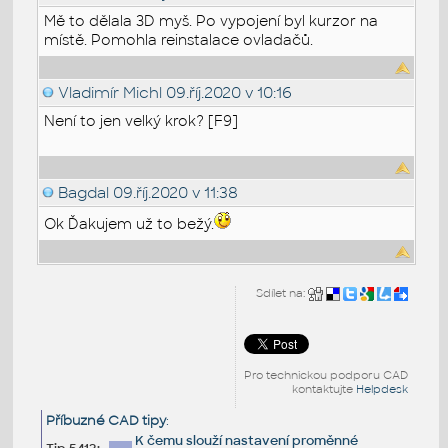
Mě to dělala 3D myš. Po vypojení byl kurzor na
místě. Pomohla reinstalace ovladačů.
Vladimír Michl
09.říj.2020 v 10:16
Není to jen velký krok? [F9]
Bagdal
09.říj.2020 v 11:38
Ok Ďakujem už to bežý.
Sdílet na:
Pro technickou podporu CAD
kontaktujte
Helpdesk
Příbuzné CAD tipy
:
K čemu slouží nastavení proměnné