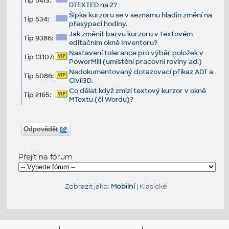
Tip 5413:
DTEXTED na 2?
Šipka kurzoru se v seznamu hladin změní na
Tip 534:
přesýpací hodiny.
Jak změnit barvu kurzoru v textovém
Tip 9386:
editačním okně Inventoru?
Nastavení tolerance pro výběr položek v
Tip 13107:
PowerMill (umístění pracovní roviny ad.)
Nedokumentovaný dotazovací příkaz ADT a
Tip 5086:
Civil3D.
Co dělat když zmizí textový kurzor v okně
Tip 2165:
MTextu (či Wordu)?
Odpovědět
Přejít na fórum
Zobrazit jako:
Mobilní
|
Klasické