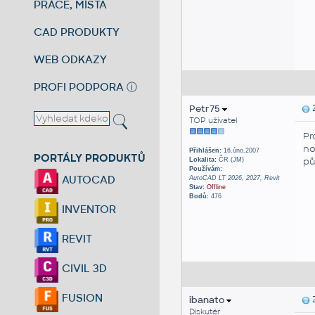
PRÁCE, MÍSTA
CAD PRODUKTY
WEB ODKAZY
PROFI PODPORA
ⓘ
Petr75
Z
TOP uživatel
Pr
no
Přihlášen:
16.úno.2007
PORTÁLY PRODUKTŮ
pů
Lokalita:
ČR (JM)
Používám:
AUTOCAD
AutoCAD LT 2026, 2027, Revit
Stav:
Offline
Bodů:
476
INVENTOR
REVIT
CIVIL 3D
FUSION
ibanato
Z
Diskutér