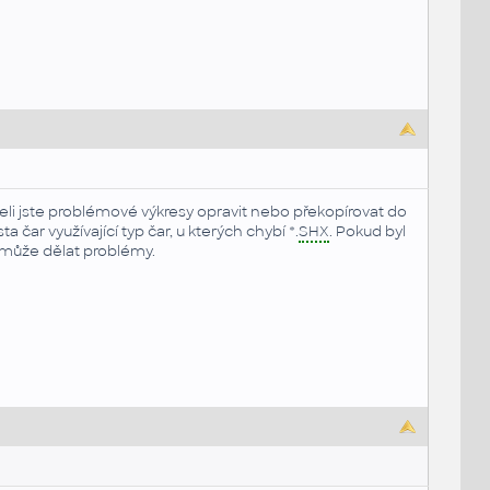
li jste problémové výkresy opravit nebo překopírovat do
ar využívající typ čar, u kterých chybí *.
SHX
. Pokud byl
é může dělat problémy.