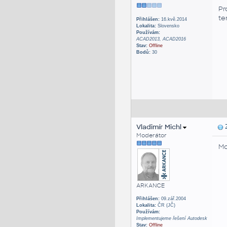
Pr
te
Přihlášen:
16.kvě.2014
Lokalita:
Slovensko
Používám:
ACAD2013, ACAD2016
Stav:
Offline
Bodů:
30
Vladimír Michl
Z
Moderátor
Mo
ARKANCE
Přihlášen:
09.zář.2004
Lokalita:
ČR (JČ)
Používám:
Implementujeme řešení Autodesk
Stav:
Offline