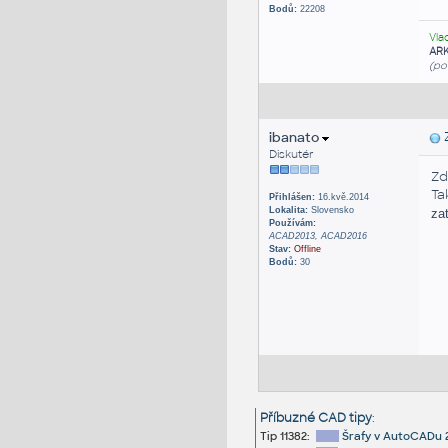
Bodů:
22208
Vla
AR
(po
ibanato
Z
Diskutér
Zd
Ta
Přihlášen:
16.kvě.2014
Lokalita:
Slovensko
za
Používám:
ACAD2013, ACAD2016
Stav:
Offline
Bodů:
30
Příbuzné CAD tipy
:
Tip 11382:
Šrafy v AutoCADu 2