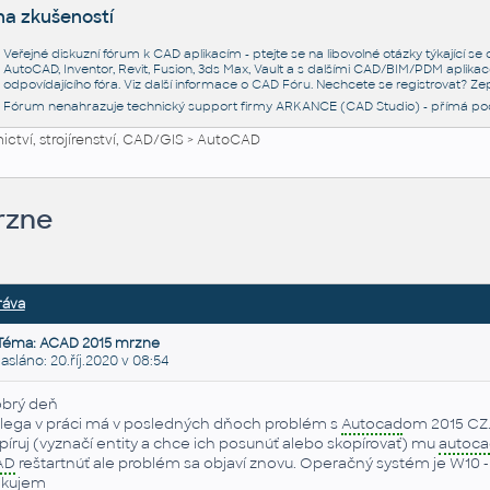
na zkušeností
Veřejné diskuzní fórum k CAD aplikacím - ptejte se na libovolné otázky týkající s
AutoCAD, Inventor, Revit, Fusion, 3ds Max, Vault a s dalšími CAD/BIM/PDM aplikac
odpovídajícího fóra. Viz další informace o
CAD Fóru
. Nechcete se registrovat? Zep
Fórum nenahrazuje technický support firmy ARKANCE (CAD Studio) - přímá po
ctví, strojírenství, CAD/GIS
>
AutoCAD
rzne
ráva
Téma: ACAD 2015 mrzne
láno: 20.říj.2020 v 08:54
brý deň
lega v práci má v posledných dňoch problém s
Autocad
om 2015 CZ.
píruj (vyznačí entity a chce ich posunúť alebo skopírovať) mu
autoca
AD
reštartnúť ale problém sa objaví znovu. Operačný systém je W10 -
kujem