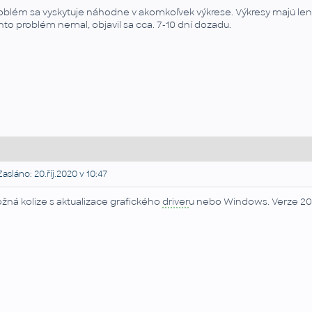
oblém sa vyskytuje náhodne v akomkoľvek výkrese. Výkresy majú len
nto problém nemal, objavil sa cca. 7-10 dní dozadu.
asláno: 20.říj.2020 v 10:47
žná kolize s aktualizace grafického
driver
u nebo Windows. Verze 2015