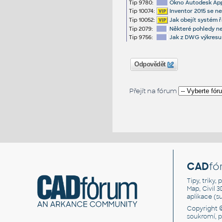
Tip 9780:
Okno Autodesk Appl
Tip 10074:
Inventor 2015 se n
Tip 10052:
Jak obejít systém ř
Tip 2079:
Některé pohledy n
Tip 9756:
Jak z DWG výkresu 
Odpovědět
Přejít na fórum
CAD
fó
Tipy, triky
Map, Civil 
aplikace (
Copyright 
soukromí, 