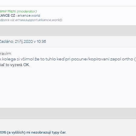
dimír Michl
(moderátor)
KANCE CZ
-
arkance.world
dpora viz emea.support.arkance.world)
asláno: 21.říj.2020 v 10:36
ravím
k kolega si všimol že to tuhlo keď pri posune/kopírovaní zapol orth
tiaľ to vyzerá OK.
015 (a vyšších) mi nezobrazují typy čar.