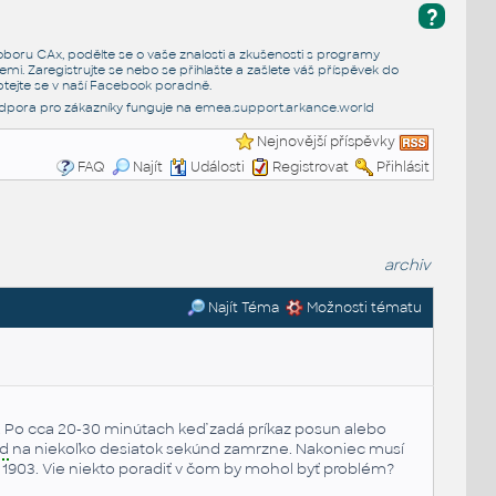
?
e oboru CAx, podělte se o vaše znalosti a zkušenosti s programy
emi. Zaregistrujte se nebo se přihlašte a zašlete váš příspěvek do
tejte se v naší
Facebook poradně
.
dpora pro zákazníky funguje na
emea.support.arkance.world
Nejnovější příspěvky
FAQ
Najít
Události
Registrovat
Přihlásit
archiv
Najít Téma
Možnosti tématu
 Po cca 20-30 minútach keď zadá príkaz posun alebo
d
na niekoľko desiatok sekúnd zamrzne. Nakoniec musí
 1903. Vie niekto poradiť v čom by mohol byť problém?