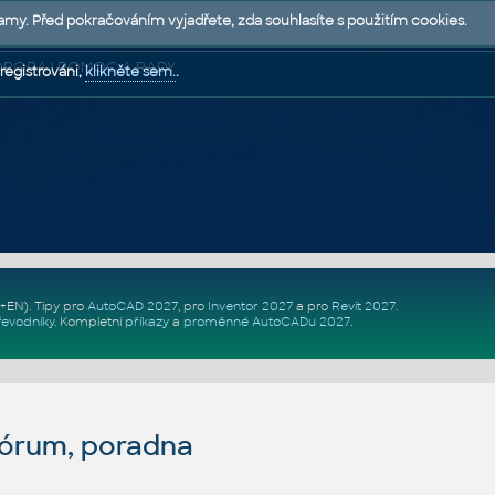
lamy. Před pokračováním vyjadřete, zda souhlasíte s použitím cookies.
 PODPORA | POMOC A RADY
registrováni,
klikněte sem.
.
Z+EN)
. Tipy pro
AutoCAD 2027
, pro
Inventor 2027
a pro
Revit 2027
.
řevodníky
.
Kompletní
příkazy
a
proměnné AutoCADu 2027
.
fórum, poradna