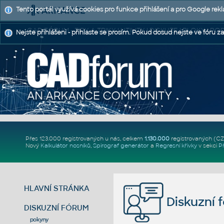
Tento portál využívá cookies pro funkce přihlášení a pro Google rek
CAD FÓRUM - TIPY A TRIKY | UTILITY | DISKUZE | BLOKY |
Nejste přihlášeni - přihlaste se prosím. Pokud dosud nejste ve fóru za
Přes 123.000 registrovaných u nás, celkem
1.130.000
registrovaných (C
Nový
Kalkulátor nosníků
,
Spirograf generátor
a
Regresní křivky
v sekci
P
HLAVNÍ STRÁNKA
Diskuzní 
DISKUZNÍ FÓRUM
pokyny