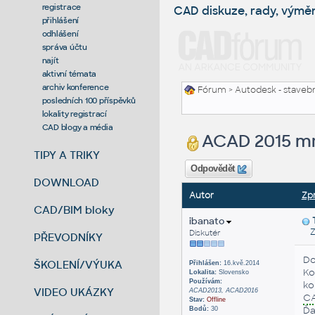
registrace
CAD diskuze, rady, výmě
přihlášení
odhlášení
správa účtu
najít
aktivní témata
archiv konference
Fórum
>
Autodesk - stavebni
posledních 100 příspěvků
lokality registrací
CAD blogy a média
ACAD 2015 m
TIPY A TRIKY
Odpovědět
DOWNLOAD
Autor
Zp
CAD/BIM bloky
ibanato
Zas
Diskutér
PŘEVODNÍKY
Do
ŠKOLENÍ/VÝUKA
Přihlášen:
16.kvě.2014
Ko
Lokalita:
Slovensko
Používám:
ko
VIDEO UKÁZKY
ACAD2013, ACAD2016
C
Stav:
Offline
Ďa
Bodů:
30