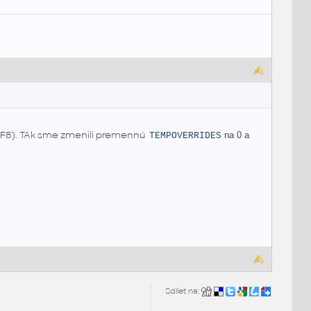
o (F8). TAk sme zmenili premennú
na 0 a
TEMPOVERRIDES
Sdílet na: