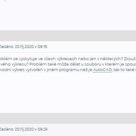
asláno: 20.říj.2020 v 09:15
oblém se vyskytuje ve všech výkresech nebo jen v některých? Zkouše
vého výkresu? Problém také může dělat u souboru v kterém je spousta č
vodní výkres vytvořen v jiném programu než je
AutoCAD
, tak to tak
asláno: 20.říj.2020 v 09:24