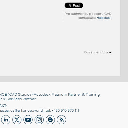
Pro technickou podporu CAD
kontaktujte
Helpdesk
Oprávnění fóra
NCE
(CAD Studio) - Autodesk Platinum Partner & Training
r & Services Partner
AKT:
ster.cz@arkance.world | tel. +420 910 970 111