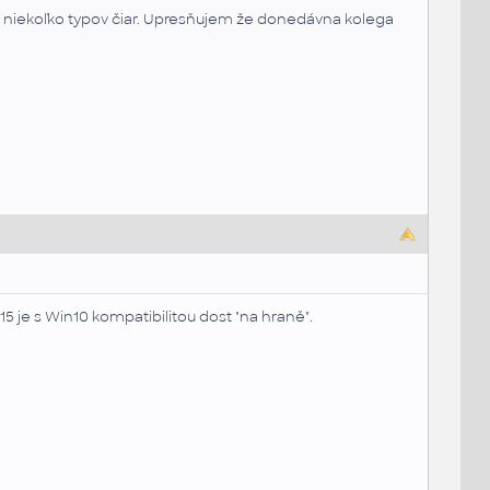
 niekoľko typov čiar. Upresňujem že donedávna kolega
 je s Win10 kompatibilitou dost "na hraně".