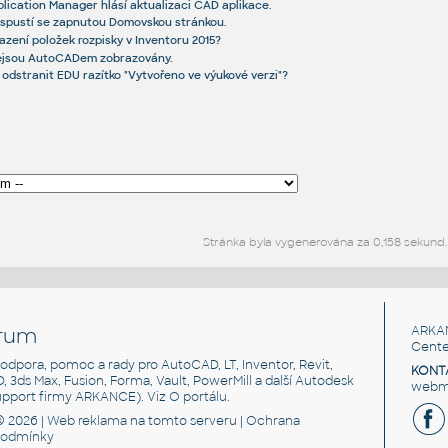
ication Manager hlásí aktualizaci CAD aplikace.
espustí se zapnutou Domovskou stránkou.
azení položek rozpisky v Inventoru 2015?
ejsou AutoCADem zobrazovány.
odstranit EDU razítko "Vytvořeno ve výukové verzi"?
Stránka byla vygenerována za 0,158 sekund.
rum
ARKA
Cente
, podpora, pomoc a rady pro AutoCAD, LT, Inventor, Revit,
KONT
3D, 3ds Max, Fusion, Forma, Vault, PowerMill a další Autodesk
webma
support firmy ARKANCE). Viz
O portálu
.
© 2026 |
Web reklama
na tomto serveru |
Ochrana
podmínky