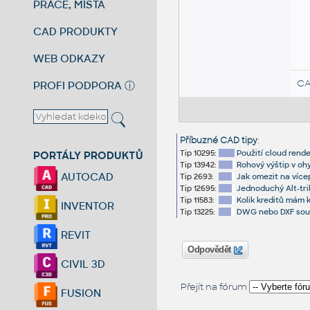
PRÁCE, MÍSTA
CAD PRODUKTY
WEB ODKAZY
CA
PROFI PODPORA
ⓘ
Příbuzné CAD tipy
:
Tip 10295:
Použití cloud rende
PORTÁLY PRODUKTŮ
Tip 13942:
Rohový výštip v oh
AUTOCAD
Tip 2693:
Jak omezit na víc
Tip 12695:
Jednoduchý Alt-trik
Tip 11583:
Kolik kreditů mám k
INVENTOR
Tip 13225:
DWG nebo DXF soubo
REVIT
Odpovědět
CIVIL 3D
Přejít na fórum
FUSION