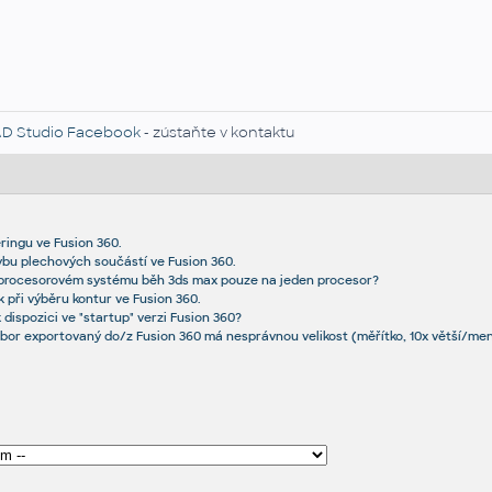
D Studio Facebook
- zústaňte v kontaktu
ringu ve Fusion 360.
ybu plechových součástí ve Fusion 360.
eprocesorovém systému běh 3ds max pouze na jeden procesor?
 při výběru kontur ve Fusion 360.
 dispozici ve "startup" verzi Fusion 360?
r exportovaný do/z Fusion 360 má nesprávnou velikost (měřítko, 10x větší/men