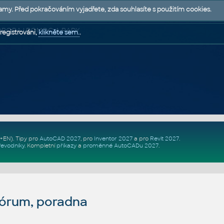
lamy. Před pokračováním vyjadřete, zda souhlasíte s použitím cookies.
 PODPORA | POMOC A RADY
registrováni,
klikněte sem.
.
Z+EN)
. Tipy pro
AutoCAD 2027
, pro
Inventor 2027
a pro
Revit 2027
.
řevodníky
.
Kompletní
příkazy
a
proměnné AutoCADu 2027
.
fórum, poradna