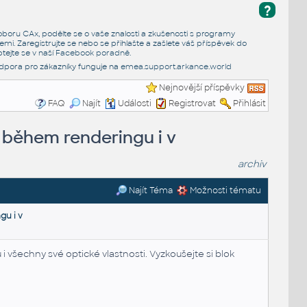
?
e oboru CAx, podělte se o vaše znalosti a zkušenosti s programy
emi. Zaregistrujte se nebo se přihlašte a zašlete váš příspěvek do
tejte se v naší
Facebook poradně
.
dpora pro zákazníky funguje na
emea.support.arkance.world
Nejnovější příspěvky
FAQ
Najít
Události
Registrovat
Přihlásit
 během renderingu i v
archiv
Najít Téma
Možnosti tématu
u i v
 i všechny své optické vlastnosti. Vyzkoušejte si blok