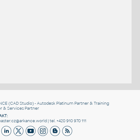
NCE
(CAD Studio) - Autodesk Platinum Partner & Training
r & Services Partner
AKT:
ster.cz@arkance.world | tel. +420 910 970 111