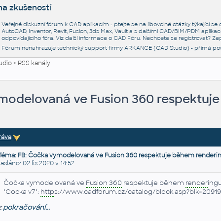
na zkušeností
Veřejné diskuzní fórum k CAD aplikacím - ptejte se na libovolné otázky týkající s
AutoCAD, Inventor, Revit, Fusion, 3ds Max, Vault a s dalšími CAD/BIM/PDM aplikac
odpovídajícího fóra. Viz další informace o
CAD Fóru
. Nechcete se registrovat? Zep
Fórum nenahrazuje technický support firmy ARKANCE (CAD Studio) - přímá po
udio
>
RSS kanály
modelovaná ve Fusion 360 respektuje
ráva
Téma: FB: Čočka vymodelovaná ve Fusion 360 respektuje během rendering
láno: 02.lis.2020 v 14:52
Čočka vymodelovaná ve
Fusion 360
respektuje během
render
ingu
"Cocka v7":
http
s://www.cadforum.cz/catalog/block.asp?blk=20919
z
pokračování...