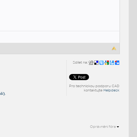
Sdílet na:
Pro technickou podporu CAD
kontaktujte
Helpdesk
ší).
Oprávnění fóra