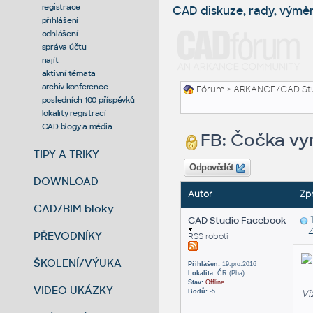
registrace
CAD diskuze, rady, výmě
přihlášení
odhlášení
správa účtu
najít
aktivní témata
archiv konference
Fórum
>
ARKANCE/CAD St
posledních 100 příspěvků
lokality registrací
CAD blogy a média
FB: Čočka vy
TIPY A TRIKY
Odpovědět
DOWNLOAD
Autor
Zp
CAD/BIM bloky
CAD Studio Facebook
Zas
PŘEVODNÍKY
RSS roboti
ŠKOLENÍ/VÝUKA
Přihlášen:
19.pro.2016
Lokalita:
ČR (Pha)
Stav:
Offline
VIDEO UKÁZKY
Vi
Bodů:
-5