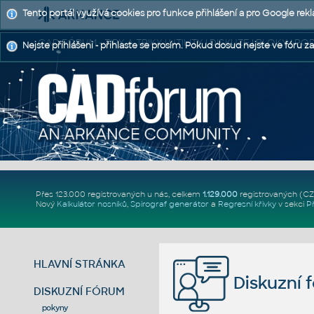
Tento portál využívá cookies pro funkce přihlášení a pro Google rek
CAD FÓRUM - TIPY A TRIKY | UTILITY | DISKUZE | BLOKY |
Nejste přihlášeni - přihlaste se prosím. Pokud dosud nejste ve fóru za
Přes 123.000 registrovaných u nás, celkem
1.129.000
registrovaných (C
Nový
Kalkulátor nosníků
,
Spirograf generátor
a
Regresní křivky
v sekci
P
HLAVNÍ STRÁNKA
Diskuzní 
DISKUZNÍ FÓRUM
pokyny