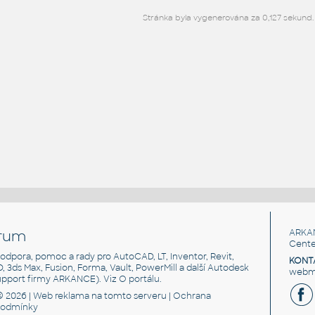
Stránka byla vygenerována za 0,127 sekund.
rum
ARKA
Cente
, podpora, pomoc a rady pro AutoCAD, LT, Inventor, Revit,
KONT
3D, 3ds Max, Fusion, Forma, Vault, PowerMill a další Autodesk
webma
support firmy ARKANCE). Viz
O portálu
.
© 2026 |
Web reklama
na tomto serveru |
Ochrana
podmínky