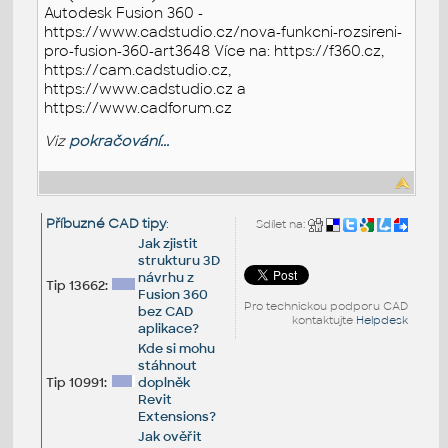
Autodesk Fusion 360 -
https://www.cadstudio.cz/nova-funkcni-rozsireni-
pro-fusion-360-art3648 Více na: https://f360.cz,
https://cam.cadstudio.cz,
https://www.cadstudio.cz a
https://www.cadforum.cz
Viz
pokračování...
Příbuzné CAD tipy
:
Sdílet na:
Jak zjistit
strukturu 3D
návrhu z
Tip 13662:
Fusion 360
Pro technickou podporu CAD
bez CAD
kontaktujte
Helpdesk
aplikace?
Kde si mohu
stáhnout
Tip 10991:
doplněk
Revit
Extensions?
Jak ověřit