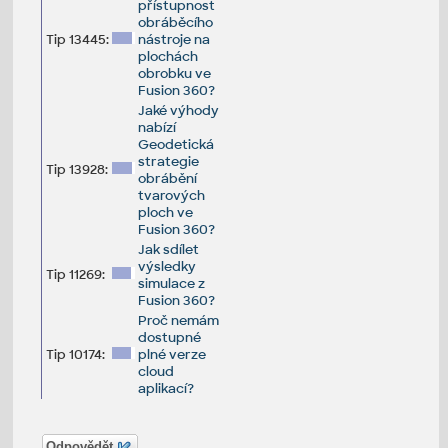
přístupnost
obráběcího
Tip 13445:
nástroje na
plochách
obrobku ve
Fusion 360?
Jaké výhody
nabízí
Geodetická
strategie
Tip 13928:
obrábění
tvarových
ploch ve
Fusion 360?
Jak sdílet
výsledky
Tip 11269:
simulace z
Fusion 360?
Proč nemám
dostupné
Tip 10174:
plné verze
cloud
aplikací?
Odpovědět