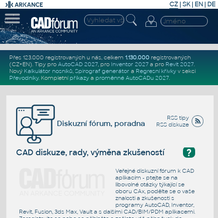
CZ
|
SK
|
EN
|
DE
Přes 123.000 registrovaných u nás, celkem
1.130.000
registrovaných
(CZ+EN)
. Tipy pro
AutoCAD 2027
, pro
Inventor 2027
a pro
Revit 2027
.
Nový
Kalkulátor nosníků
,
Spirograf generátor
a
Regresní křivky
v sekci
Převodníky
.
Kompletní
příkazy
a
proměnné AutoCADu 2027
.
RSS tipy
Diskuzní fórum, poradna
RSS diskuze
?
CAD diskuze, rady, výměna zkušeností
Veřejné diskuzní fórum k CAD
aplikacím - ptejte se na
libovolné otázky týkající se
oboru CAx, podělte se o vaše
znalosti a zkušenosti s
programy AutoCAD, Inventor,
Revit, Fusion, 3ds Max, Vault a s dalšími CAD/BIM/PDM aplikacemi.