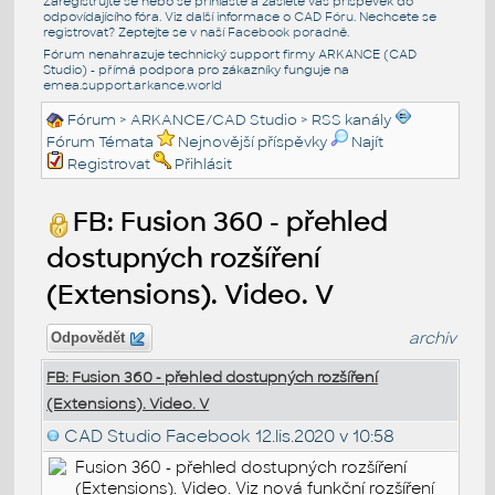
Zaregistrujte se nebo se přihlašte a zašlete váš příspěvek do
odpovídajícího fóra. Viz další informace o
CAD Fóru
. Nechcete se
registrovat? Zeptejte se v naší
Facebook poradně
.
Fórum nenahrazuje technický support firmy ARKANCE (CAD
Studio) - přímá podpora pro zákazníky funguje na
emea.support.arkance.world
Fórum
>
ARKANCE/CAD Studio
>
RSS kanály
Fórum Témata
Nejnovější příspěvky
Najít
Registrovat
Přihlásit
FB: Fusion 360 - přehled
dostupných rozšíření
(Extensions). Video. V
archiv
Odpovědět
FB: Fusion 360 - přehled dostupných rozšíření
(Extensions). Video. V
CAD Studio Facebook
12.lis.2020 v 10:58
Fusion 360 - přehled dostupných rozšíření
(Extensions). Video. Viz nová funkční rozšíření