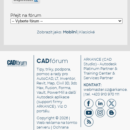
Přejít na fórum
Zobrazit jako:
Mobilní
|
Klasické
CAD
fórum
ARKANCE
(CAD
Studio) - Autodesk
Platinum Partner &
Tipy, triky, podpora,
Training Center &
pomoc a rady pro
Services Partner
AutoCAD, LT, Inventor,
Revit, Map, Civil 3D, 3ds
KONTAKT:
Max, Fusion, Forma,
webmaster.cz@arkance.w
Vault, PowerMill a další
| tel. +420 910 970 111
Autodesk aplikace
(support firmy
ARKANCE). Viz
O
portálu
.
Copyright © 2026 |
Web reklama
na tomto
serveru |
Ochrana