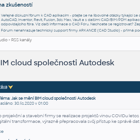
na zkušeností
Veřejné diskuzní fórum k CAD aplikacím - ptejte se na libovolné otázky týkající s
AutoCAD, Inventor, Revit, Fusion, 3ds Max, Vault a s dalšími CAD/BIM/PDM aplikac
odpovídajícího fóra. Viz další informace o
CAD Fóru
. Nechcete se registrovat? Zep
Fórum nenahrazuje technický support firmy ARKANCE (CAD Studio) - přímá po
udio
>
RSS kanály
BIM cloud společnosti Autodesk
ráva
Téma: Jak se mění BIM cloud společnosti Autodesk
láno: 30.lis.2020 v 01:00
o projekční a stavební firmy se realizace projektů vinou COVIDu let
gitální transformace, výrazně přepracovala svůj přístup ke správě dat a
ce