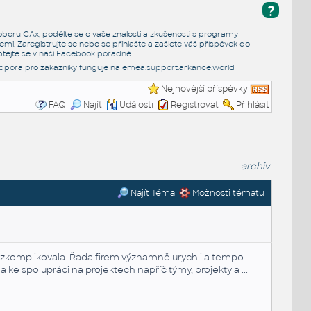
?
e oboru CAx, podělte se o vaše znalosti a zkušenosti s programy
emi. Zaregistrujte se nebo se přihlašte a zašlete váš příspěvek do
tejte se v naší
Facebook poradně
.
dpora pro zákazníky funguje na
emea.support.arkance.world
Nejnovější příspěvky
FAQ
Najít
Události
Registrovat
Přihlásit
archiv
Najít Téma
Možnosti tématu
os zkomplikovala. Řada firem významně urychlila tempo
 ke spolupráci na projektech napříč týmy, projekty a ...