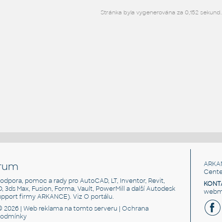
Stránka byla vygenerována za 0,152 sekund.
rum
ARKA
Cente
, podpora, pomoc a rady pro AutoCAD, LT, Inventor, Revit,
KONT
3D, 3ds Max, Fusion, Forma, Vault, PowerMill a další Autodesk
webma
support firmy ARKANCE). Viz
O portálu
.
© 2026 |
Web reklama
na tomto serveru |
Ochrana
podmínky