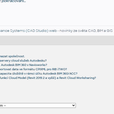
z
pokračování...
kance Systems (CAD Studio) web
- novinky ze světa CAD, BIM a GIS
mazat společnost.
 servery cloud služeb Autodesku?
z Autodesk BIM 360 v Navisworks?
xportovat data ve formátu CPIXML pro RIB iTWO?
 kapacita úložiště v rámci účtu Autodesk BIM 360/ACC?
 funkcí Cloud Model (Revit 2019.2 a vyšší) a Revit Cloud Worksharing?