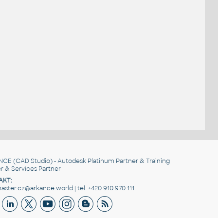
NCE
(CAD Studio) - Autodesk Platinum Partner & Training
r & Services Partner
AKT:
ster.cz@arkance.world | tel. +420 910 970 111