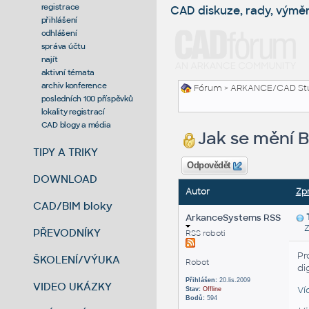
registrace
CAD diskuze, rady, výmě
přihlášení
odhlášení
správa účtu
najít
aktivní témata
archiv konference
Fórum
>
ARKANCE/CAD St
posledních 100 příspěvků
lokality registrací
CAD blogy a média
Jak se mění 
TIPY A TRIKY
Odpovědět
DOWNLOAD
Autor
Zp
CAD/BIM bloky
ArkanceSystems RSS
Zas
PŘEVODNÍKY
RSS roboti
Pr
ŠKOLENÍ/VÝUKA
Robot
di
Přihlášen:
20.lis.2009
VIDEO UKÁZKY
Ví
Stav:
Offline
Bodů:
594