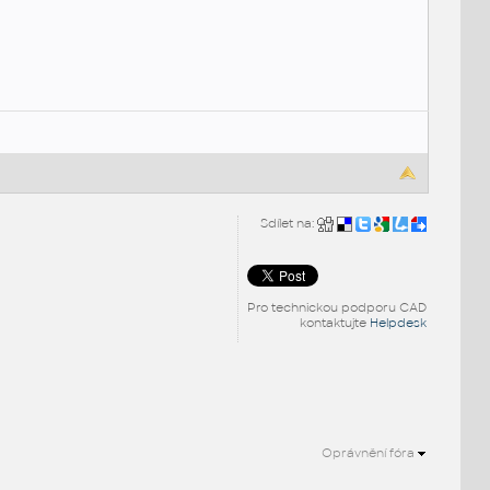
Sdílet na:
Pro technickou podporu CAD
kontaktujte
Helpdesk
Oprávnění fóra