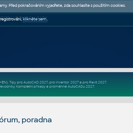
lamy. Před pokračováním vyjadřete, zda souhlasíte s použitím cookies.
 PODPORA | POMOC A RADY
registrováni,
klikněte sem.
.
Z+EN)
. Tipy pro
AutoCAD 2027
, pro
Inventor 2027
a pro
Revit 2027
.
řevodníky
.
Kompletní
příkazy
a
proměnné AutoCADu 2027
.
fórum, poradna