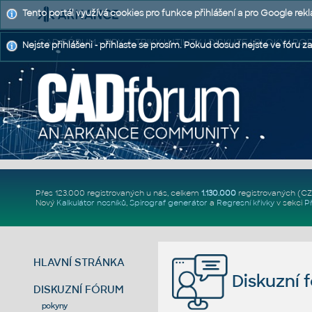
Tento portál využívá cookies pro funkce přihlášení a pro Google rek
CAD FÓRUM - TIPY A TRIKY | UTILITY | DISKUZE | BLOKY |
Nejste přihlášeni - přihlaste se prosím. Pokud dosud nejste ve fóru za
Přes 123.000 registrovaných u nás, celkem
1.130.000
registrovaných (C
Nový
Kalkulátor nosníků
,
Spirograf generátor
a
Regresní křivky
v sekci
P
HLAVNÍ STRÁNKA
Diskuzní 
DISKUZNÍ FÓRUM
pokyny