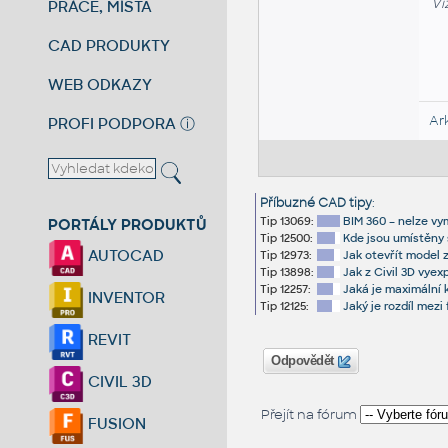
Vi
PRÁCE, MÍSTA
CAD PRODUKTY
WEB ODKAZY
Ar
PROFI PODPORA
ⓘ
Příbuzné CAD tipy
:
Tip 13069:
BIM 360 – nelze vy
PORTÁLY PRODUKTŮ
Tip 12500:
Kde jsou umístěny
AUTOCAD
Tip 12973:
Jak otevřít model 
Tip 13898:
Jak z Civil 3D vye
Tip 12257:
Jaká je maximální
INVENTOR
Tip 12125:
Jaký je rozdíl mezi
REVIT
Odpovědět
CIVIL 3D
Přejít na fórum
FUSION