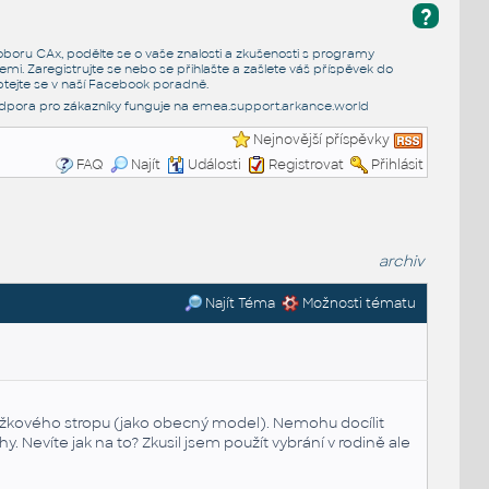
?
e oboru CAx, podělte se o vaše znalosti a zkušenosti s programy
emi. Zaregistrujte se nebo se přihlašte a zašlete váš příspěvek do
tejte se v naší
Facebook poradně
.
dpora pro zákazníky funguje na
emea.support.arkance.world
Nejnovější příspěvky
FAQ
Najít
Události
Registrovat
Přihlásit
archiv
Najít Téma
Možnosti tématu
vložkového stropu (jako obecný model). Nemohu docílit
. Nevíte jak na to? Zkusil jsem použít vybrání v rodině ale