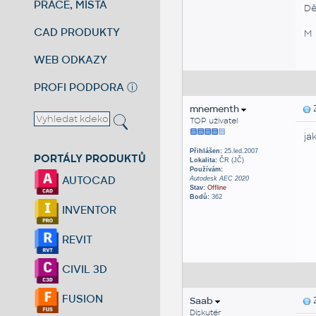
PRÁCE, MÍSTA
Dě
CAD PRODUKTY
M
WEB ODKAZY
PROFI PODPORA
ⓘ
mnementh
Z
TOP uživatel
ja
Přihlášen:
25.led.2007
PORTÁLY PRODUKTŮ
Lokalita:
ČR (JČ)
Používám:
AUTOCAD
Autodesk AEC 2020
Stav:
Offline
Bodů:
362
INVENTOR
REVIT
CIVIL 3D
FUSION
Saab
Z
Diskutér