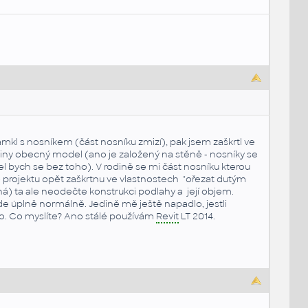
zamkl s nosníkem (část nosníku zmizí), pak jsem zaškrtl ve
diny obecný model (ano je založený na stěně - nosníky se
el bych se bez toho). V rodině se mi část nosníku kterou
o projektu opět zaškrtnu ve vlastnostech "ořezat dutým
ná) ta ale neodečte konstrukci podlahy a její objem.
jde úplně normálně. Jedině mě ještě napadlo, jestli
lo. Co myslíte? Ano stálé používám
Revit
LT 2014.