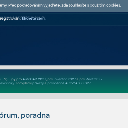
lamy. Před pokračováním vyjadřete, zda souhlasíte s použitím cookies.
 PODPORA | POMOC A RADY
registrováni,
klikněte sem.
.
Z+EN)
. Tipy pro
AutoCAD 2027
, pro
Inventor 2027
a pro
Revit 2027
.
řevodníky
.
Kompletní
příkazy
a
proměnné AutoCADu 2027
.
fórum, poradna