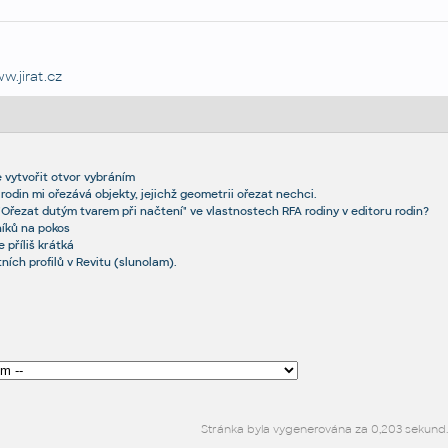
w.jirat.cz
 vytvořit otvor vybráním
 rodin mi ořezává objekty, jejichž geometrii ořezat nechci.
"Ořezat dutým tvarem při načtení" ve vlastnostech RFA rodiny v editoru rodin?
níků na pokos
 příliš krátká
tních profilů v Revitu (slunolam).
Stránka byla vygenerována za 0,203 sekund