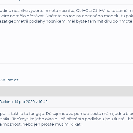
rodině nosníku vyberte hmotu nosníku, Ctrl+C a Ctrl+V na to samé mí
 vám nemělo ořezávat. Načtete do rodiny obecného modelu, tu pak
ezat geometrii podlahy nosníkem, měl byste tam mít díru po hmotě
w.jirat.cz
asláno: 14.pro.2020 v 16:42
per.... takhle to funguje. Děkuji moc za pomoc. Ještě mám jednu bl
sníku. Teď myslím jeho okraje - při ořezání s podlahou jsou tlusté - 
ná možnost, nebo jen prostě musím "klikat".