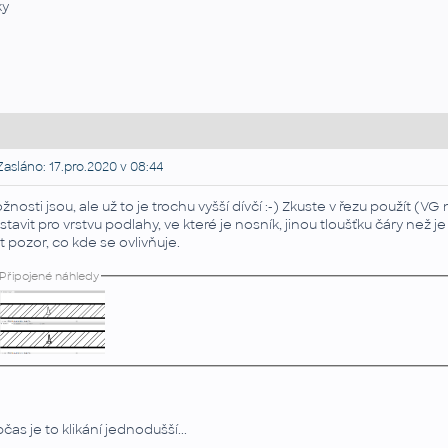
ky
asláno: 17.pro.2020 v 08:44
žnosti jsou, ale už to je trochu vyšší dívčí :-) Zkuste v řezu použít (
stavit pro vrstvu podlahy, ve které je nosník, jinou tloušťku čáry než je
t pozor, co kde se ovlivňuje.
Připojené náhledy
čas je to klikání jednodušší...