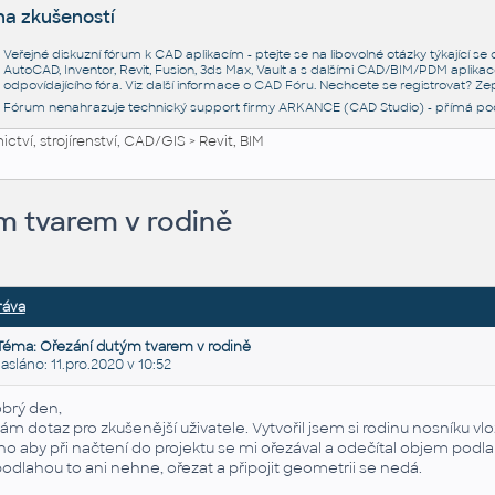
na zkušeností
Veřejné diskuzní fórum k CAD aplikacím - ptejte se na libovolné otázky týkající s
AutoCAD, Inventor, Revit, Fusion, 3ds Max, Vault a s dalšími CAD/BIM/PDM aplikac
odpovídajícího fóra. Viz další informace o
CAD Fóru
. Nechcete se registrovat? Zep
Fórum nenahrazuje technický support firmy ARKANCE (CAD Studio) - přímá po
ctví, strojírenství, CAD/GIS
>
Revit, BIM
m tvarem v rodině
ráva
Téma: Ořezání dutým tvarem v rodině
láno: 11.pro.2020 v 10:52
brý den,
m dotaz pro zkušenější uživatele. Vytvořil jsem si rodinu nosníku 
ho aby při načtení do projektu se mi ořezával a odečítal objem podlahy
podlahou to ani nehne, ořezat a připojit geometrii se nedá.