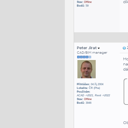
dí
Stav:
Offline
Bodů:
59
Peter Jirat
Z
CAD/BIM manager
Mo
na
dá
Přihlášen:
04.říj.2004
Lokalita:
ČR (Pha)
Používám:
ACAD ->2021, Revit ->2022
Stav:
Offline
Bodů:
3946
Ob