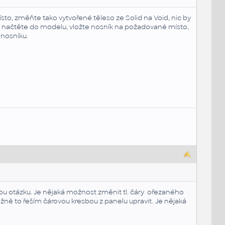
sto, změňte tako vytvořené těleso ze Solid na Void, nic by
 načtěte do modelu, vložte nosník na požadované místo,
 nosníku.
bou otázku. Je nějaká možnost změnit tl. čáry ořezaného
běžně to řeším čárovou kresbou z panelu upravit. Je nějaká