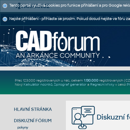
Tento portál využívá cookies pro funkce přihlášení a pro Google rek
CAD FÓRUM - TIPY A TRIKY | UTILITY | DISKUZE | BLOKY |
Nejste přihlášeni - přihlaste se prosím. Pokud dosud nejste ve fóru za
Přes 123.000 registrovaných u nás, celkem
1.130.000
registrovaných (C
Nový
Kalkulátor nosníků
,
Spirograf generátor
a
Regresní křivky
v sekci
P
HLAVNÍ STRÁNKA
Diskuzní 
DISKUZNÍ FÓRUM
pokyny