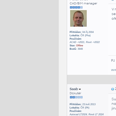
CAD/BIM manager
V 
se
oř
Přihlášen:
04.říj.2004
Lokalita:
ČR (Pha)
Používám:
ACAD ->2021, Revit ->2022
Stav:
Offline
Bodů:
3946
PJ
ww
Saab
Z
Diskutér
Su
no
Přihlášen:
23.kvě.2013
ji
Lokalita:
ČR (PA)
Používám:
Autocad LT2024, Revit LT 2024