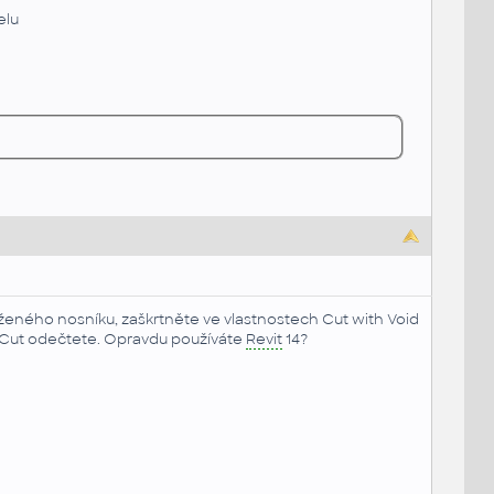
elu
loženého nosníku, zaškrtněte ve vlastnostech Cut with Void
 Cut odečtete. Opravdu používáte
Revit
14?