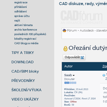
registrace
CAD diskuze, rady, výmě
přihlášení
odhlášení
správa účtu
najít
aktivní témata
archiv konference
Fórum
>
Autodesk - stavebni
posledních 100 příspěvků
lokality registrací
CAD blogy a média
Ořezání dutý
TIPY A TRIKY
Odpovědět
DOWNLOAD
Autor
Zp
CAD/BIM bloky
Saab
Zas
Diskutér
PŘEVODNÍKY
Do
ŠKOLENÍ/VÝUKA
Přihlášen:
23.kvě.2013
má
Lokalita:
ČR (PA)
Používám:
to
VIDEO UKÁZKY
Autocad LT2024, Revit LT 2024
s 
Stav:
Offline
Bodů:
59