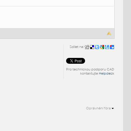
Sdílet na:
Pro technickou podporu CAD
kontaktujte
Helpdesk
Oprávnění fóra
.