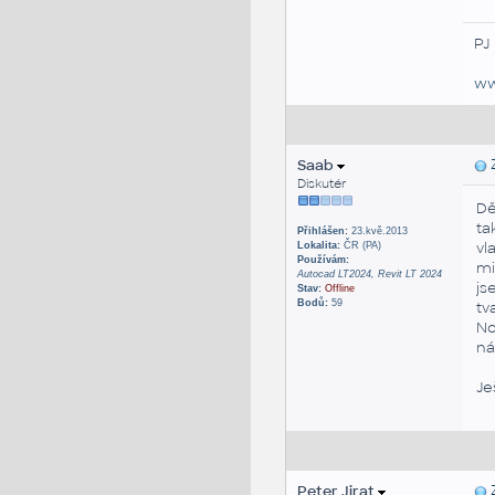
PJ
ww
Saab
Z
Diskutér
Dě
ta
Přihlášen:
23.kvě.2013
vl
Lokalita:
ČR (PA)
Používám:
mi
Autocad LT2024, Revit LT 2024
js
Stav:
Offline
Bodů:
59
tv
No
ná
Je
Peter Jirat
Z