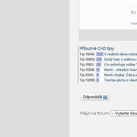
PJ
ww
Příbuzné CAD tipy
:
Tip 11546:
V rodině okna nelze
Tip 10810:
Dutý tvar v editoru
Tip 11183:
Co ovlivňuje volba 
Tip 11308:
Revit - ořezání nos
Tip 8143:
Revit chyba: Čára je
Tip 13395:
Tvorba plotu z vlas
Odpovědět
Přejít na fórum