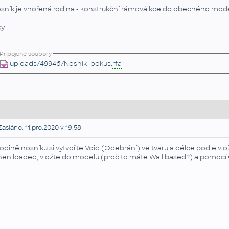
sník je vnořená rodina - konstrukční rámová kce do obecného mod
ky
Připojené soubory
uploads/49946/Nosník_pokus.
rfa
asláno: 11.pro.2020 v 19:58
rodině nosníku si vytvořte Void (Odebrání) ve tvaru a délce podle v
en loaded, vložte do modelu (proč to máte Wall based?) a pomocí