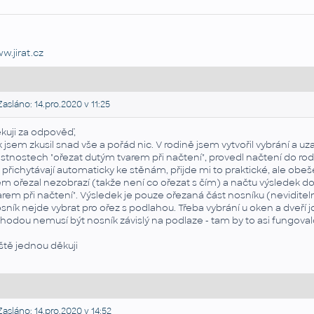
w.jirat.cz
asláno: 14.pro.2020 v 11:25
kuji za odpověď,
k jsem zkusil snad vše a pořád nic. V rodině jsem vytvořil vybrání a u
astnostech "ořezat dutým tvarem při načtení", provedl načtení do ro
 přichytávají automaticky ke stěnám, přijde mi to praktické, ale obeš
em ořezal nezobrazí (takže není co ořezat s čím) a načtu výsledek d
arem při načtení". Výsledek je pouze ořezaná část nosníku (neviditel
sník nejde vybrat pro ořez s podlahou. Třeba vybrání u oken a dveří 
hodou nemusí být nosník závislý na podlaze - tam by to asi fungova
ště jednou děkuji
asláno: 14.pro.2020 v 14:52