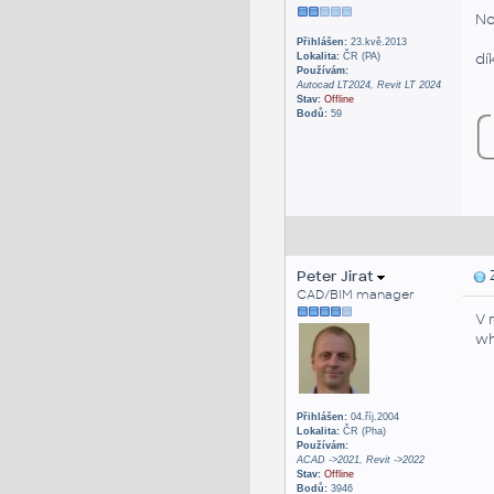
No
Přihlášen:
23.kvě.2013
dí
Lokalita:
ČR (PA)
Používám:
Autocad LT2024, Revit LT 2024
Stav:
Offline
Bodů:
59
Peter Jirat
Z
CAD/BIM manager
V 
wh
Přihlášen:
04.říj.2004
Lokalita:
ČR (Pha)
Používám:
ACAD ->2021, Revit ->2022
Stav:
Offline
Bodů:
3946