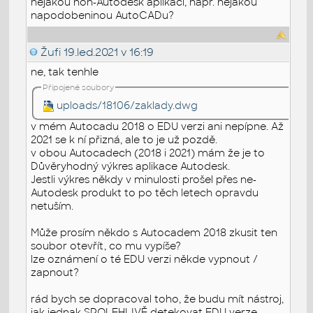
nějakou non-Autodesk aplikací, např. nějakou
napodobeninou AutoCADu?
Žufi
19.led.2021 v 16:19
ne, tak tenhle
Připojené soubory
uploads/18106/zaklady.dwg
v mém Autocadu 2018 o EDU verzi ani nepípne. Až
2021 se k ní přizná, ale to je už pozdě.
v obou Autocadech (2018 i 2021) mám že je to
Důvěryhodný výkres aplikace Autodesk.
Jestli výkres někdy v minulosti prošel přes ne-
Autodesk produkt to po těch letech opravdu
netuším.
Může prosím někdo s Autocadem 2018 zkusit ten
soubor otevřít, co mu vypíše?
lze oznámení o té EDU verzi někde vypnout /
zapnout?
rád bych se dopracoval toho, že budu mít nástroj,
jak jednak SPOLEHLIVĚ detekovat EDU verze