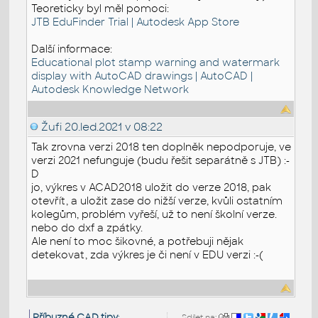
Teoreticky byl měl pomoci:
JTB EduFinder Trial | Autodesk App Store
Další informace:
Educational plot stamp warning and watermark
display with AutoCAD drawings | AutoCAD |
Autodesk Knowledge Network
Žufi
20.led.2021 v 08:22
Tak zrovna verzi 2018 ten doplněk nepodporuje, ve
verzi 2021 nefunguje (budu řešit separátně s JTB) :-
D
jo, výkres v ACAD2018 uložit do verze 2018, pak
otevřít, a uložit zase do nižší verze, kvůli ostatním
kolegům, problém vyřeší, už to není školní verze.
nebo do dxf a zpátky.
Ale není to moc šikovné, a potřebuji nějak
detekovat, zda výkres je či není v EDU verzi :-(
Příbuzné CAD tipy
:
Sdílet na: