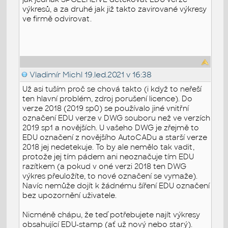
výkresů, a za druhé jak již takto zavirované výkresy
ve firmě odvirovat.
Vladimír Michl
19.led.2021 v 16:38
Už asi tuším proč se chová takto (i když to neřeší
ten hlavní problém, zdroj porušení licence). Do
verze 2018 (2019 sp0) se používalo jiné vnitřní
označení EDU verze v DWG souboru než ve verzích
2019 sp1 a novějších. U vašeho DWG je zřejmě to
EDU označení z novějšího AutoCADu a starší verze
2018 jej nedetekuje. To by ale nemělo tak vadit,
protože jej tím pádem ani neoznačuje tím EDU
razítkem (a pokud v oné verzi 2018 ten DWG
výkres přeuložíte, to nové označení se vymaže).
Navíc nemůže dojít k žádnému šíření EDU označení
bez upozornění uživatele.
Nicméně chápu, že teď potřebujete najít výkresy
obsahující EDU-stamp (ať už nový nebo starý).