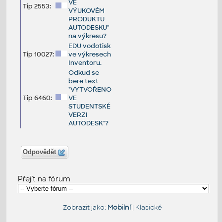
VE
Tip 2553:
VÝUKOVÉM
PRODUKTU
AUTODESKU"
na výkresu?
EDU vodotisk
Tip 10027:
ve výkresech
Inventoru.
Odkud se
bere text
"VYTVOŘENO
Tip 6460:
VE
STUDENTSKÉ
VERZI
AUTODESK"?
Odpovědět
Přejít na fórum
Zobrazit jako:
Mobilní
|
Klasické