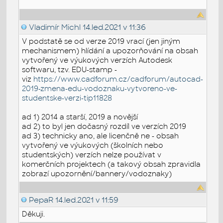
Vladimír Michl
14.led.2021 v 11:36
V podstatě se od verze 2019 vrací (jen jiným
mechanismem) hlídání a upozorňování na obsah
vytvořený ve výukových verzích Autodesk
softwaru, tzv. EDU-stamp -
viz
https://www.cadforum.cz/cadforum/autocad-
2019-zmena-edu-vodoznaku-vytvoreno-ve-
studentske-verzi-tip11828
ad 1) 2014 a starší, 2019 a novější
ad 2) to byl jen dočasný rozdíl ve verzích 2019
ad 3) technicky ano, ale licenčně ne - obsah
vytvořený ve výukových (školních nebo
studentských) verzích nelze používat v
komerčních projektech (a takový obsah zpravidla
zobrazí upozornění/bannery/vodoznaky)
PepaR
14.led.2021 v 11:59
Děkuji.