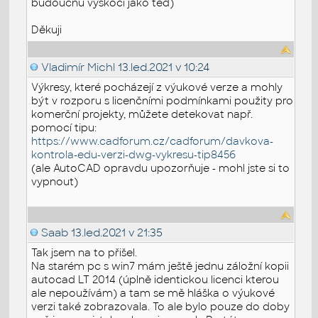
budoucnu vyskočí jako teď)
Děkuji
Vladimír Michl
13.led.2021 v 10:24
Výkresy, které pocházejí z výukové verze a mohly
být v rozporu s licenčními podmínkami použity pro
komerční projekty, můžete detekovat např.
pomocí tipu:
https://www.cadforum.cz/cadforum/davkova-
kontrola-edu-verzi-dwg-vykresu-tip8456
(ale AutoCAD opravdu upozorňuje - mohl jste si to
vypnout)
Saab
13.led.2021 v 21:35
Tak jsem na to přišel.
Na starém pc s win7 mám ještě jednu záložní kopii
autocad LT 2014 (úplně identickou licenci kterou
ale nepoužívám) a tam se mě hláška o výukové
verzi také zobrazovala. To ale bylo pouze do doby