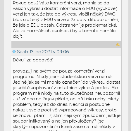
Pokud používáte komerční verzi, mohla se do
vašich výkresů dostat informace o EDU (výukové)
verzi jen tak, že jste do výkresu vložil nějaký DWG
blok uložený z EDU verze a 2x potvrdil upozornění,
že jde o EDU obsah. Odstranění je problematické.
Ale za normálních okolností by k tomuto nemělo
dojít.
Saab
13.led.2021 v 09:06
Děkuji za odpověď,
provozuji na svém pc pouze komerční verzi
programu. Nikdy jsem studentskou verzi neměl.
Jedině jak se mi mohlo označení do výkresu dostat
je určitě kopírování z ostatních výkresů profesí. Ale
program mě nikdy na tuto skutečnost neupozornil
- už vůbec ne 2x jak píšete, ani při tisku nebyl nikdy
problém, tedy až do dnes. Nechci si postupně
nakazit svoje poctivě vypracované výkresy, proto
se znovu ptám - zjistím nějakým způsobem jestli je
soubor infikovaný a ne jen pře-uložený? (se
skrytým upozorněním které zase na mě někdy v