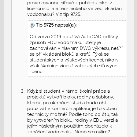
provozovanou síťově z pohledu nikoliv
licenčního, ale technického ve věci vkládání
vodoznaku? Viz tip 9725.
Tip 9725 napsal(a):
Od verze 2019 používá AutoCAD odlišný
způsob EDU vodoznaku, který je
zachováván v hlavním DWG výkresu, nešíří
se při vkládání bloků a xrefů. Týká se
studentských a výukových licencí, nikoliv
však školních víceuživatelských síťových
licencí.
Když si student v rámci školní práce a
projektů vytvoří bloky, rodiny a šablony,
kterou po ukončení studia bude chtít
používat v komerční aplikaci, je to vůbec
technicky možné? Podle toho co čtu, tak
by vytvořením bloku, rodiny v EDU verzi a
jejím následným použitím docházelo k
zanášení vodoznaku. Nebo se mýlím?