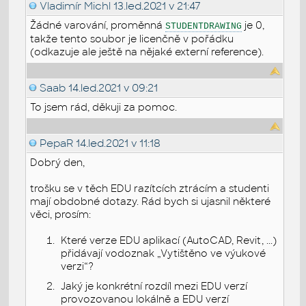
Vladimír Michl
13.led.2021 v 21:47
Žádné varování, proměnná
je 0,
STUDENTDRAWING
takže tento soubor je licenčně v pořádku
(odkazuje ale ještě na nějaké externí reference).
Saab
14.led.2021 v 09:21
To jsem rád, děkuji za pomoc.
PepaR
14.led.2021 v 11:18
Dobrý den,
trošku se v těch EDU razítcích ztrácím a studenti
mají obdobné dotazy. Rád bych si ujasnil některé
věci, prosím:
Které verze EDU aplikací (AutoCAD, Revit, ...)
přidávají vodoznak „Vytištěno ve výukové
verzi“?
Jaký je konkrétní rozdíl mezi EDU verzí
provozovanou lokálně a EDU verzí