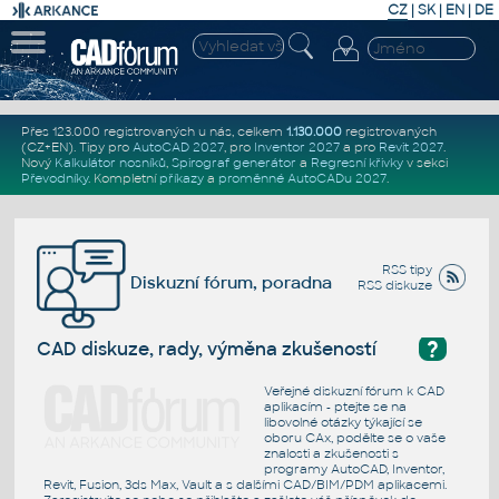
CZ
|
SK
|
EN
|
DE
Přes 123.000 registrovaných u nás, celkem
1.130.000
registrovaných
(CZ+EN)
. Tipy pro
AutoCAD 2027
, pro
Inventor 2027
a pro
Revit 2027
.
Nový
Kalkulátor nosníků
,
Spirograf generátor
a
Regresní křivky
v sekci
Převodníky
.
Kompletní
příkazy
a
proměnné AutoCADu 2027
.
RSS tipy
Diskuzní fórum, poradna
RSS diskuze
?
CAD diskuze, rady, výměna zkušeností
Veřejné diskuzní fórum k CAD
aplikacím - ptejte se na
libovolné otázky týkající se
oboru CAx, podělte se o vaše
znalosti a zkušenosti s
programy AutoCAD, Inventor,
Revit, Fusion, 3ds Max, Vault a s dalšími CAD/BIM/PDM aplikacemi.