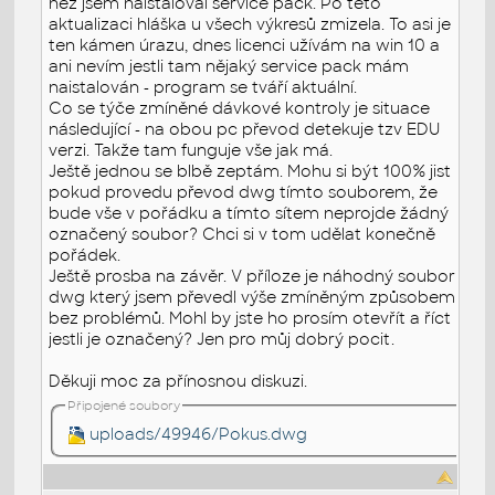
než jsem naistaloval service pack. Po této
aktualizaci hláška u všech výkresů zmizela. To asi je
ten kámen úrazu, dnes licenci užívám na win 10 a
ani nevím jestli tam nějaký service pack mám
naistalován - program se tváří aktuální.
Co se týče zmíněné dávkové kontroly je situace
následující - na obou pc převod detekuje tzv EDU
verzi. Takže tam funguje vše jak má.
Ještě jednou se blbě zeptám. Mohu si být 100% jist
pokud provedu převod dwg tímto souborem, že
bude vše v pořádku a tímto sítem neprojde žádný
označený soubor? Chci si v tom udělat konečně
pořádek.
Ještě prosba na závěr. V příloze je náhodný soubor
dwg který jsem převedl výše zmíněným způsobem
bez problémů. Mohl by jste ho prosím otevřít a říct
jestli je označený? Jen pro můj dobrý pocit.
Děkuji moc za přínosnou diskuzi.
Připojené soubory
uploads/49946/Pokus.dwg