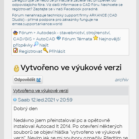
Zaregistrujte se nebo se přihlašte a zašlete váš příspěvek do
odpovídajícího fóra. Viz další informace o
CAD Fóru
. Nechcete se
registrovat? Zeptejte se v naší
Facebook poradně
.
Fórum nenahrazuje technický support firmy ARKANCE (CAD
Studio) - přímá podpora pro zákazníky funguje na
emea.support.arkance.world
Fórum
>
Autodesk - stavebnictví, strojírenství,
CAD/GIS
>
AutoCAD
Fórum Témata
Nejnovější
příspěvky
Najít
Registrovat
Přihlásit
Vytvořeno ve výukové verzi
archiv
Odpovědět
Vytvořeno ve výukové verzi
Saab
12.led.2021 v 20:59
Dobrý den
Nedávno jsem přeinstaloval pc a opětovně
instaloval Autocad lt 2014. Po otevření některých
souborů se objeví hláška "vytvořeno ve výukové
verzi". Nevím jak se mi soubory označily. Předtím se