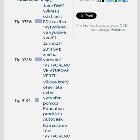
Jak z DWG
výkresu
odstranit
Tip 9756:
EDU razítko
Pro technickou podporu CAD
"Vytvořeno
kontaktujte
Helpdesk
ve výukové
verzi"?
AutoCAD
2014 SP1:
změna
Tip 9725:
varování
"VYTVOŘENO
VE VÝUKOVÉ
VERZI"
Výkres který
otevíráte
nebyl
vytvořen
Tip 9134:
pomocí
Education
produktu
Autodesk.
Kde se bere
text
"VYTVOŘENO