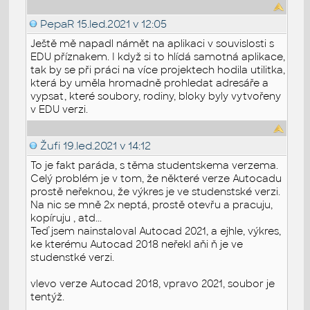
PepaR
15.led.2021 v 12:05
Ještě mě napadl námět na aplikaci v souvislosti s
EDU příznakem. I když si to hlídá samotná aplikace,
tak by se při práci na více projektech hodila utilitka,
která by uměla hromadně prohledat adresáře a
vypsat, které soubory, rodiny, bloky byly vytvořeny
v EDU verzi.
Žufi
19.led.2021 v 14:12
To je fakt paráda, s těma studentskema verzema.
Celý problém je v tom, že některé verze Autocadu
prostě neřeknou, že výkres je ve studenstské verzi.
Na nic se mně 2x neptá, prostě otevřu a pracuju,
kopíruju , atd...
Teď jsem nainstaloval Autocad 2021, a ejhle, výkres,
ke kterému Autocad 2018 neřekl aňi ň je ve
studenstké verzi.
vlevo verze Autocad 2018, vpravo 2021, soubor je
tentýž.