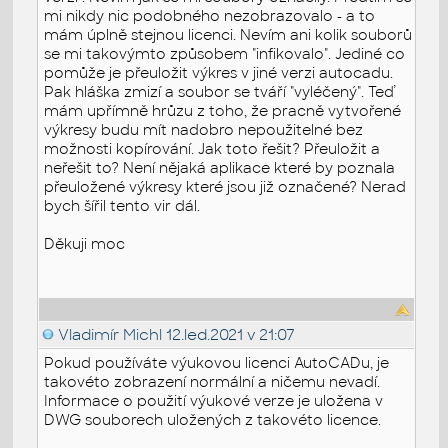
mi nikdy nic podobného nezobrazovalo - a to
mám úplně stejnou licenci. Nevím ani kolik souborů
se mi takovýmto způsobem "infikovalo". Jediné co
pomůže je přeuložit výkres v jiné verzi autocadu.
Pak hláška zmizí a soubor se tváří "vyléčený". Teď
mám upřímně hrůzu z toho, že pracně vytvořené
výkresy budu mít nadobro nepoužitelné bez
možnosti kopírování. Jak toto řešit? Přeuložit a
neřešit to? Není nějaká aplikace které by poznala
přeuložené výkresy které jsou již označené? Nerad
bych šířil tento vir dál.
Děkuji moc
Vladimír Michl
12.led.2021 v 21:07
Pokud používáte výukovou licenci AutoCADu, je
takovéto zobrazení normální a ničemu nevadí.
Informace o použití výukové verze je uložena v
DWG souborech uložených z takovéto licence.