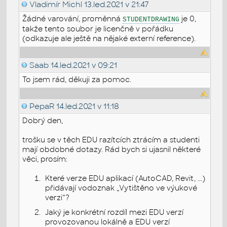
Vladimír Michl
13.led.2021 v 21:47
Žádné varování, proměnná
je 0,
STUDENTDRAWING
takže tento soubor je licenčně v pořádku
(odkazuje ale ještě na nějaké externí reference).
Saab
14.led.2021 v 09:21
To jsem rád, děkuji za pomoc.
PepaR
14.led.2021 v 11:18
Dobrý den,
trošku se v těch EDU razítcích ztrácím a studenti
mají obdobné dotazy. Rád bych si ujasnil některé
věci, prosím:
Které verze EDU aplikací (AutoCAD, Revit, ...)
přidávají vodoznak „Vytištěno ve výukové
verzi“?
Jaký je konkrétní rozdíl mezi EDU verzí
provozovanou lokálně a EDU verzí