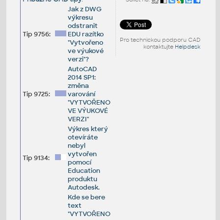
Jak z DWG
výkresu
odstranit
Tip 9756:
EDU razítko
Pro technickou podporu CAD
"Vytvořeno
kontaktujte
Helpdesk
ve výukové
verzi"?
AutoCAD
2014 SP1:
změna
Tip 9725:
varování
"VYTVOŘENO
VE VÝUKOVÉ
VERZI"
Výkres který
otevíráte
nebyl
vytvořen
Tip 9134:
pomocí
Education
produktu
Autodesk.
Kde se bere
text
"VYTVOŘENO