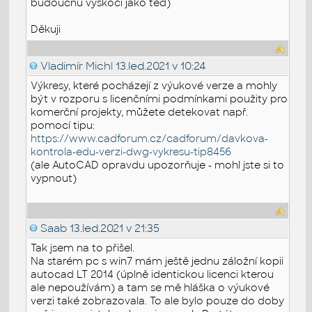
budoucnu vyskočí jako teď)
Děkuji
Vladimír Michl
13.led.2021 v 10:24
Výkresy, které pocházejí z výukové verze a mohly
být v rozporu s licenčními podmínkami použity pro
komerční projekty, můžete detekovat např.
pomocí tipu:
https://www.cadforum.cz/cadforum/davkova-
kontrola-edu-verzi-dwg-vykresu-tip8456
(ale AutoCAD opravdu upozorňuje - mohl jste si to
vypnout)
Saab
13.led.2021 v 21:35
Tak jsem na to přišel.
Na starém pc s win7 mám ještě jednu záložní kopii
autocad LT 2014 (úplně identickou licenci kterou
ale nepoužívám) a tam se mě hláška o výukové
verzi také zobrazovala. To ale bylo pouze do doby