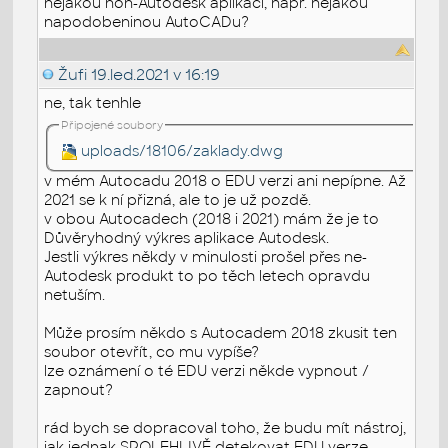
nějakou non-Autodesk aplikací, např. nějakou
napodobeninou AutoCADu?
Žufi
19.led.2021 v 16:19
ne, tak tenhle
Připojené soubory
uploads/18106/zaklady.dwg
v mém Autocadu 2018 o EDU verzi ani nepípne. Až
2021 se k ní přizná, ale to je už pozdě.
v obou Autocadech (2018 i 2021) mám že je to
Důvěryhodný výkres aplikace Autodesk.
Jestli výkres někdy v minulosti prošel přes ne-
Autodesk produkt to po těch letech opravdu
netuším.
Může prosím někdo s Autocadem 2018 zkusit ten
soubor otevřít, co mu vypíše?
lze oznámení o té EDU verzi někde vypnout /
zapnout?
rád bych se dopracoval toho, že budu mít nástroj,
jak jednak SPOLEHLIVĚ detekovat EDU verze