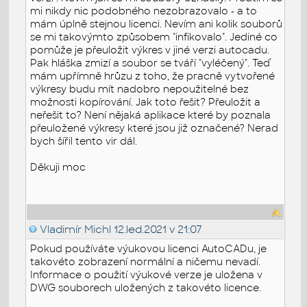
mi nikdy nic podobného nezobrazovalo - a to
mám úplně stejnou licenci. Nevím ani kolik souborů
se mi takovýmto způsobem "infikovalo". Jediné co
pomůže je přeuložit výkres v jiné verzi autocadu.
Pak hláška zmizí a soubor se tváří "vyléčený". Teď
mám upřímně hrůzu z toho, že pracně vytvořené
výkresy budu mít nadobro nepoužitelné bez
možnosti kopírování. Jak toto řešit? Přeuložit a
neřešit to? Není nějaká aplikace které by poznala
přeuložené výkresy které jsou již označené? Nerad
bych šířil tento vir dál.
Děkuji moc
Vladimír Michl
12.led.2021 v 21:07
Pokud používáte výukovou licenci AutoCADu, je
takovéto zobrazení normální a ničemu nevadí.
Informace o použití výukové verze je uložena v
DWG souborech uložených z takovéto licence.