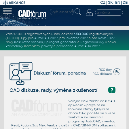
CZ
|
SK
|
EN
|
DE
Přes 123.000 registrovaných u nás, celkem
1.130.000
registrovaných
(CZ+EN)
. Tipy pro
AutoCAD 2027
, pro
Inventor 2027
a pro
Revit 2027
.
Nový
Kalkulátor nosníků
,
Spirograf generátor
a
Regresní křivky
v sekci
Převodníky
.
Kompletní
příkazy
a
proměnné AutoCADu 2027
.
RSS tipy
Diskuzní fórum, poradna
RSS diskuze
?
CAD diskuze, rady, výměna zkušeností
Veřejné diskuzní fórum k CAD
aplikacím - ptejte se na
libovolné otázky týkající se
oboru CAx, podělte se o vaše
znalosti a zkušenosti s
programy AutoCAD, Inventor,
Revit, Fusion, 3ds Max, Vault a s dalšími CAD/BIM/PDM aplikacemi.