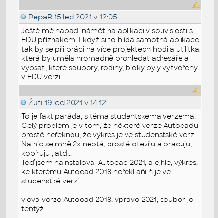
PepaR
15.led.2021 v 12:05
Ještě mě napadl námět na aplikaci v souvislosti s
EDU příznakem. I když si to hlídá samotná aplikace,
tak by se při práci na více projektech hodila utilitka,
která by uměla hromadně prohledat adresáře a
vypsat, které soubory, rodiny, bloky byly vytvořeny
v EDU verzi.
Žufi
19.led.2021 v 14:12
To je fakt paráda, s těma studentskema verzema.
Celý problém je v tom, že některé verze Autocadu
prostě neřeknou, že výkres je ve studenstské verzi.
Na nic se mně 2x neptá, prostě otevřu a pracuju,
kopíruju , atd...
Teď jsem nainstaloval Autocad 2021, a ejhle, výkres,
ke kterému Autocad 2018 neřekl aňi ň je ve
studenstké verzi.
vlevo verze Autocad 2018, vpravo 2021, soubor je
tentýž.