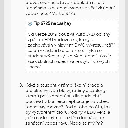
provozovanou síťově z pohledu nikoliv
licenčního, ale technického ve věci vkládání
vodoznaku? Viz tip 9725.
Tip 9725 napsal(a):
Od verze 2019 používá AutoCAD odlišný
způsob EDU vodoznaku, který je
zachováván v hlavním DWG výkresu, nešíří
se při vkládání bloků a xrefů. Týká se
studentských a výukových licencí, nikoliv
však školních víceuživatelských síťových
licencí.
Když si student v rámci školní práce a
projektů vytvoří bloky, rodiny a šablony,
kterou po ukončení studia bude chtít
používat v komerční aplikaci, je to vůbec
technicky možné? Podle toho co čtu, tak
by vytvořením bloku, rodiny v EDU verzi a
jejím následným použitím docházelo k
zanášení vodoznaku. Nebo se mýlím?