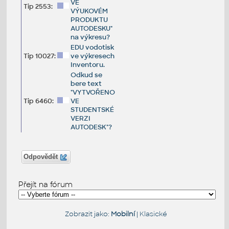
VE
Tip 2553:
VÝUKOVÉM
PRODUKTU
AUTODESKU"
na výkresu?
EDU vodotisk
Tip 10027:
ve výkresech
Inventoru.
Odkud se
bere text
"VYTVOŘENO
Tip 6460:
VE
STUDENTSKÉ
VERZI
AUTODESK"?
Odpovědět
Přejít na fórum
Zobrazit jako:
Mobilní
|
Klasické