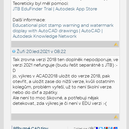
Teoreticky byl měl pomoci:
JTB EduFinder Trial | Autodesk App Store
Další informace:
Educational plot stamp warning and watermark
display with AutoCAD drawings | AutoCAD |
Autodesk Knowledge Network
Žufi
20.led.2021 v 08:22
Tak zrovna verzi 2018 ten doplněk nepodporuje, ve
verzi 2021 nefunguje (budu řešit separátně s JTB) :-
D
jo, výkres v ACAD2018 uložit do verze 2018, pak
otevřít, a uložit zase do nižší verze, kvůli ostatním
kolegům, problém vyřeší, už to není školní verze.
nebo do dxf a zpátky.
Ale není to moc šikovné, a potřebuji nějak
detekovat, zda výkres je či není v EDU verzi :-(
Příbuzné CAD tipy
:
Sdílet na: