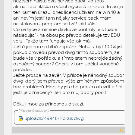
než jsem naistaloval service pack. Po této
aktualizaci hláška u všech výkresů zmizela. To asi je
ten kámen úrazu, dnes licenci užívám na win 10 a
ani nevím jestli tam nějaký service pack mám
naistalován - program se tváří aktuální.
Co se týče zmíněné dávkové kontroly je situace
následující - na obou pc převod detekuje tzv EDU
verzi. Takže tam funguje vše jak má.
Ještě jednou se blbě zeptám. Mohu si být 100% jist
pokud provedu převod dwg tímto souborem, že
bude vše v pořádku a tímto sítem neprojde žádný
označený soubor? Chci si v tom udělat konečně
pořádek.
Ještě prosba na závěr. V příloze je náhodný soubor
dwg který jsem převedl výše zmíněným způsobem
bez problémů. Mohl by jste ho prosím otevřít a říct
jestli je označený? Jen pro můj dobrý pocit.
Děkuji moc za přínosnou diskuzi.
Připojené soubory
uploads/49946/Pokus.dwg