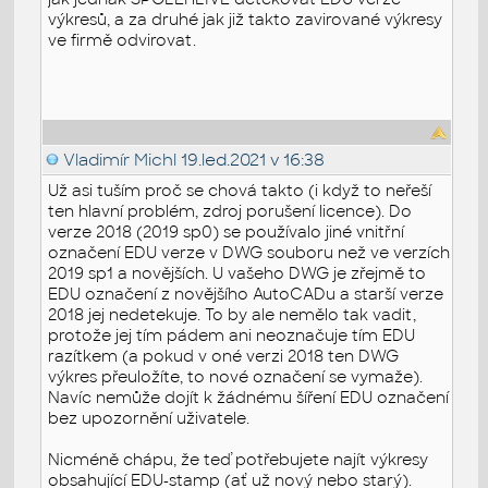
výkresů, a za druhé jak již takto zavirované výkresy
ve firmě odvirovat.
Vladimír Michl
19.led.2021 v 16:38
Už asi tuším proč se chová takto (i když to neřeší
ten hlavní problém, zdroj porušení licence). Do
verze 2018 (2019 sp0) se používalo jiné vnitřní
označení EDU verze v DWG souboru než ve verzích
2019 sp1 a novějších. U vašeho DWG je zřejmě to
EDU označení z novějšího AutoCADu a starší verze
2018 jej nedetekuje. To by ale nemělo tak vadit,
protože jej tím pádem ani neoznačuje tím EDU
razítkem (a pokud v oné verzi 2018 ten DWG
výkres přeuložíte, to nové označení se vymaže).
Navíc nemůže dojít k žádnému šíření EDU označení
bez upozornění uživatele.
Nicméně chápu, že teď potřebujete najít výkresy
obsahující EDU-stamp (ať už nový nebo starý).