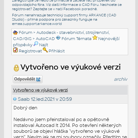
Zaregistrujte se nebo se přihlašte a zašlete váš příspěvek do
odpovídajícího fóra. Viz další informace o
CAD Fóru
. Nechcete se
registrovat? Zeptejte se v naší
Facebook poradně
.
Fórum nenahrazuje technický support firmy ARKANCE (CAD
Studio) - přímá podpora pro zákazníky funguje na
emea.support.arkance.world
Fórum
>
Autodesk - stavebnictví, strojírenství,
CAD/GIS
>
AutoCAD
Fórum Témata
Nejnovější
příspěvky
Najít
Registrovat
Přihlásit
Vytvořeno ve výukové verzi
archiv
Odpovědět
Vytvořeno ve výukové verzi
Saab
12.led.2021 v 20:59
Dobrý den
Nedávno jsem přeinstaloval pc a opětovně
instaloval Autocad lt 2014. Po otevření některých
souborů se objeví hláška "vytvořeno ve výukové
verzi". Nevím jak se mi soubory označily. Předtím se