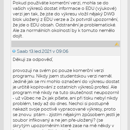
Pokud používáte komerční verzi, mohla se do
vašich výkresů dostat informace o EDU (výukové)
verzi jen tak, že jste do výkresu vložil nějaký DWG
blok uložený z EDU verze a 2x potvrdil upozornění,
že jde o EDU obsah. Odstranění je problematické.
Ale za normálních okolností by k tomuto nemělo
dojít.
Saab
13.led.2021 v 09:06
Děkuji za odpověď,
provozuji na svém pc pouze komerční verzi
programu. Nikdy jsem studentskou verzi neměl.
Jedině jak se mi mohlo označení do výkresu dostat
je určitě kopírování z ostatních výkresů profesí. Ale
program mě nikdy na tuto skutečnost neupozornil
- už vůbec ne 2x jak píšete, ani při tisku nebyl nikdy
problém, tedy až do dnes. Nechci si postupně
nakazit svoje poctivě vypracované výkresy, proto
se znovu ptám - zjistím nějakým způsobem jestli je
soubor infikovaný a ne jen pře-uložený? (se
skrytým upozorněním které zase na mě někdy v