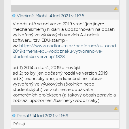
Vladimír Michl
14.led.2021 v 11:36
V podstatě se od verze 2019 vrací (jen jiným
mechanismem) hlídání a upozorňování na obsah
vytvořený ve výukových verzích Autodesk
softwaru, tzv. EDU-stamp -
viz
https://www.cadforum.cz/cadforum/autocad-
2019-zmena-edu-vodoznaku-vytvoreno-ve-
studentske-verzi-tip11828
ad 1) 2014 a starší, 2019 a novější
ad 2) to byl jen dočasný rozdíl ve verzích 2019
ad 3) technicky ano, ale licenčně ne - obsah
vytvořený ve výukových (školních nebo
studentských) verzích nelze používat v
komerčních projektech (a takový obsah zpravidla
zobrazí upozornění/bannery/vodoznaky)
PepaR
14.led.2021 v 11:59
Děkuji.