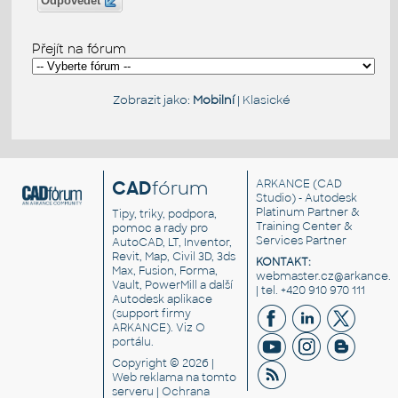
Odpovědět
Přejít na fórum
Zobrazit jako:
Mobilní
|
Klasické
CAD
fórum
ARKANCE
(CAD
Studio) - Autodesk
Platinum Partner &
Tipy, triky, podpora,
Training Center &
pomoc a rady pro
Services Partner
AutoCAD, LT, Inventor,
Revit, Map, Civil 3D, 3ds
KONTAKT:
Max, Fusion, Forma,
webmaster.cz@arkance.w
Vault, PowerMill a další
| tel. +420 910 970 111
Autodesk aplikace
(support firmy
ARKANCE). Viz
O
portálu
.
Copyright © 2026 |
Web reklama
na tomto
serveru |
Ochrana