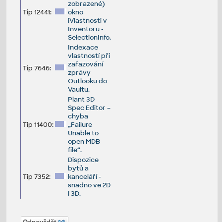
zobrazené)
Tip 12441:
okno
iVlastnosti v
Inventoru -
SelectionInfo.
Indexace
vlastností při
zařazování
Tip 7646:
zprávy
Outlooku do
Vaultu.
Plant 3D
Spec Editor –
chyba
Tip 11400:
„Failure
Unable to
open MDB
file“.
Dispozice
bytů a
Tip 7352:
kanceláří -
snadno ve 2D
i 3D.