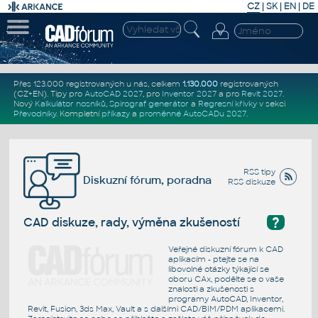
CZ
|
SK
|
EN
|
DE
Přes 123.000 registrovaných u nás, celkem
1.130.000
registrovaných
(CZ+EN)
. Tipy pro
AutoCAD 2027
, pro
Inventor 2027
a pro
Revit 2027
.
Nový
Kalkulátor nosníků
,
Spirograf generátor
a
Regresní křivky
v sekci
Převodníky
.
Kompletní
příkazy
a
proměnné AutoCADu 2027
.
RSS tipy
Diskuzní fórum, poradna
RSS diskuze
?
CAD diskuze, rady, výměna zkušeností
Veřejné diskuzní fórum k CAD
aplikacím - ptejte se na
libovolné otázky týkající se
oboru CAx, podělte se o vaše
znalosti a zkušenosti s
programy AutoCAD, Inventor,
Revit, Fusion, 3ds Max, Vault a s dalšími CAD/BIM/PDM aplikacemi.