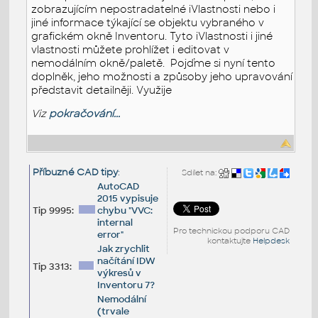
zobrazujícím nepostradatelné iVlastnosti nebo i
jiné informace týkající se objektu vybraného v
grafickém okně Inventoru. Tyto iVlastnosti i jiné
vlastnosti můžete prohlížet i editovat v
nemodálním okně/paletě. Pojďme si nyní tento
doplněk, jeho možnosti a způsoby jeho upravování
představit detailněji. Využije
Viz
pokračování...
Příbuzné CAD tipy
:
Sdílet na:
AutoCAD
2015 vypisuje
Tip 9995:
chybu "VVC:
internal
Pro technickou podporu CAD
error"
kontaktujte
Helpdesk
Jak zrychlit
načítání IDW
Tip 3313:
výkresů v
Inventoru 7?
Nemodální
(trvale