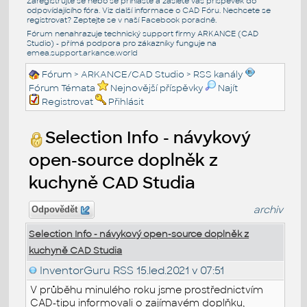
Zaregistrujte se nebo se přihlašte a zašlete váš příspěvek do
odpovídajícího fóra. Viz další informace o
CAD Fóru
. Nechcete se
registrovat? Zeptejte se v naší
Facebook poradně
.
Fórum nenahrazuje technický support firmy ARKANCE (CAD
Studio) - přímá podpora pro zákazníky funguje na
emea.support.arkance.world
Fórum
>
ARKANCE/CAD Studio
>
RSS kanály
Fórum Témata
Nejnovější příspěvky
Najít
Registrovat
Přihlásit
Selection Info - návykový
open-source doplněk z
kuchyně CAD Studia
archiv
Odpovědět
Selection Info - návykový open-source doplněk z
kuchyně CAD Studia
InventorGuru RSS
15.led.2021 v 07:51
V průběhu minulého roku jsme prostřednictvím
CAD-tipu informovali o zajímavém doplňku,