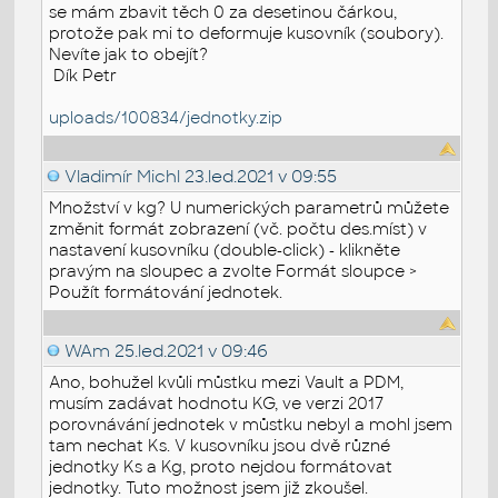
se mám zbavit těch 0 za desetinou čárkou,
protože pak mi to deformuje kusovník (soubory).
Nevíte jak to obejít?
Dík Petr
uploads/100834/jednotky.zip
Vladimír Michl
23.led.2021 v 09:55
Množství v kg? U numerických parametrů můžete
změnit formát zobrazení (vč. počtu des.míst) v
nastavení kusovníku (double-click) - klikněte
pravým na sloupec a zvolte Formát sloupce >
Použít formátování jednotek.
WAm
25.led.2021 v 09:46
Ano, bohužel kvůli můstku mezi Vault a PDM,
musím zadávat hodnotu KG, ve verzi 2017
porovnávání jednotek v můstku nebyl a mohl jsem
tam nechat Ks. V kusovníku jsou dvě různé
jednotky Ks a Kg, proto nejdou formátovat
jednotky. Tuto možnost jsem již zkoušel.