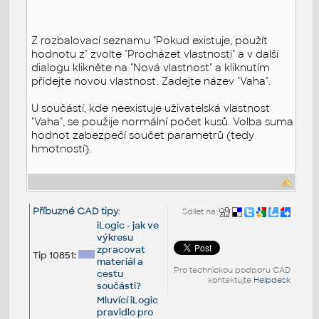
Z rozbalovací seznamu "Pokud existuje, použít
hodnotu z" zvolte "Procházet vlastnosti" a v další
dialogu klikněte na "Nová vlastnost" a kliknutím
přidejte novou vlastnost. Zadejte název "Vaha".
U součástí, kde neexistuje uživatelská vlastnost
"Vaha", se použije normální počet kusů. Volba suma
hodnot zabezpečí součet parametrů (tedy
hmotností).
Příbuzné CAD tipy
:
Sdílet na:
iLogic - jak ve
výkresu
zpracovat
Tip 10851:
materiál a
Pro technickou podporu CAD
cestu
kontaktujte
Helpdesk
součásti?
Mluvící iLogic
pravidlo pro