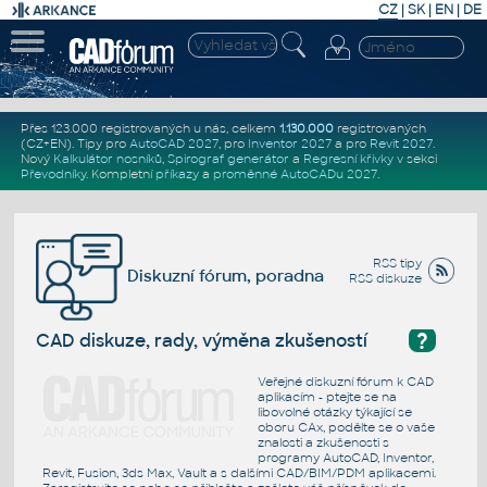
CZ
|
SK
|
EN
|
DE
Přes 123.000 registrovaných u nás, celkem
1.130.000
registrovaných
(CZ+EN)
. Tipy pro
AutoCAD 2027
, pro
Inventor 2027
a pro
Revit 2027
.
Nový
Kalkulátor nosníků
,
Spirograf generátor
a
Regresní křivky
v sekci
Převodníky
.
Kompletní
příkazy
a
proměnné AutoCADu 2027
.
RSS tipy
Diskuzní fórum, poradna
RSS diskuze
?
CAD diskuze, rady, výměna zkušeností
Veřejné diskuzní fórum k CAD
aplikacím - ptejte se na
libovolné otázky týkající se
oboru CAx, podělte se o vaše
znalosti a zkušenosti s
programy AutoCAD, Inventor,
Revit, Fusion, 3ds Max, Vault a s dalšími CAD/BIM/PDM aplikacemi.