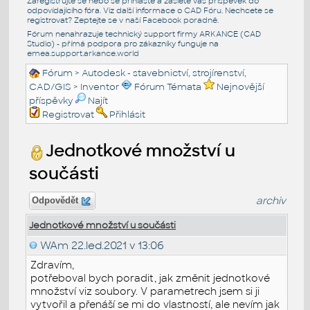
Zaregistrujte se nebo se přihlašte a zašlete váš příspěvek do
odpovídajícího fóra. Viz další informace o
CAD Fóru
. Nechcete se
registrovat? Zeptejte se v naší
Facebook poradně
.
Fórum nenahrazuje technický support firmy ARKANCE (CAD
Studio) - přímá podpora pro zákazníky funguje na
emea.support.arkance.world
Fórum
>
Autodesk - stavebnictví, strojírenství,
CAD/GIS
>
Inventor
Fórum Témata
Nejnovější
příspěvky
Najít
Registrovat
Přihlásit
Jednotkové množství u
součásti
archiv
Odpovědět
Jednotkové množství u součásti
WAm
22.led.2021 v 13:06
Zdravím,
potřeboval bych poradit, jak změnit jednotkové
množství viz soubory. V parametrech jsem si ji
vytvořil a přenáší se mi do vlastností, ale nevím jak