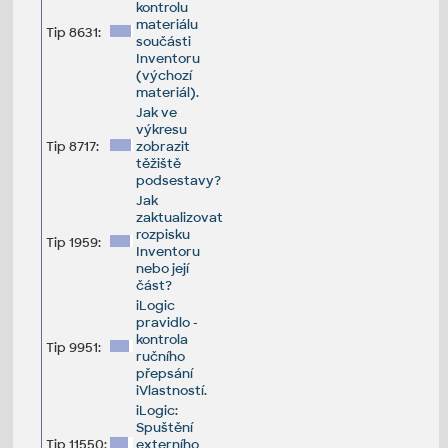
kontrolu
materiálu
Tip 8631:
součásti
Inventoru
(výchozí
materiál).
Jak ve
výkresu
Tip 8717:
zobrazit
těžiště
podsestavy?
Jak
zaktualizovat
rozpisku
Tip 1959:
Inventoru
nebo její
část?
iLogic
pravidlo -
kontrola
Tip 9951:
ručního
přepsání
iVlastností.
iLogic:
Spuštění
Tip 11550:
externího