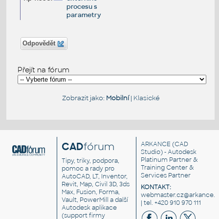
procesu s
parametry
Odpovědět
Přejít na fórum
Zobrazit jako:
Mobilní
|
Klasické
CAD
fórum
ARKANCE
(CAD
Studio) - Autodesk
Platinum Partner &
Tipy, triky, podpora,
Training Center &
pomoc a rady pro
Services Partner
AutoCAD, LT, Inventor,
Revit, Map, Civil 3D, 3ds
KONTAKT:
Max, Fusion, Forma,
webmaster.cz@arkance.w
Vault, PowerMill a další
| tel. +420 910 970 111
Autodesk aplikace
(support firmy