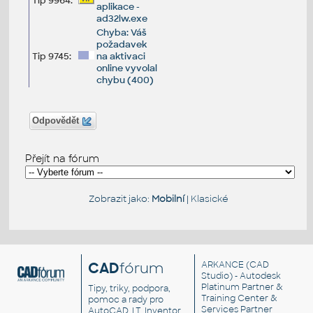
Tip 9964:
aplikace -
ad32lw.exe
Chyba: Váš
požadavek
Tip 9745:
na aktivaci
online vyvolal
chybu (400)
Odpovědět
Přejít na fórum
Zobrazit jako:
Mobilní
|
Klasické
CAD
fórum
ARKANCE
(CAD
Studio) - Autodesk
Platinum Partner &
Tipy, triky, podpora,
Training Center &
pomoc a rady pro
Services Partner
AutoCAD, LT, Inventor,