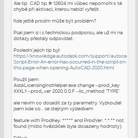
Ale tip CAD tip # 12604 mi vůbec nepomohl k té
chybě při aktivaci, kterou nabízí vyřešit.
Kde ještě prosím může být problém?
Psal jsem si i s technickou podporou, ale už mi na
dotazy přestaly odpovídat.
Poslední jejich tip byl:
https://knowledge.autodesk.com/support/autocad/troub
Script-Error-An-error-has-occurred-in-the-script-on-
this-page-when-opening-AutoCAD-2020.html
Použil jsem:
AdskLicensingInstHelper.exe change --prod_key
XXXL1
--prod_ver 2020.0.0.F --lic_method "TYPE"
ale nevím co dosadit za ty parametry. Vyzkoušel
jsem kde co... se stejným výsledkem
feature with ProdKey: ***** and ProdVer: *.*.** not
found (místo hvězdiček byla dosazeny hodnoty)
Děkuji