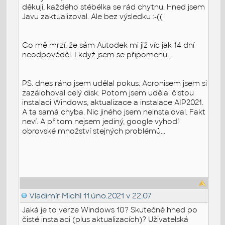
děkuji, každého stébélka se rád chytnu. Hned jsem
Javu zaktualizoval. Ale bez výsledku :-((
Co mě mrzí, že sám Autodek mi již víc jak 14 dní
neodpověděl. I když jsem se připomenul.
PS. dnes ráno jsem udělal pokus. Acronisem jsem si
zazálohoval celý disk. Potom jsem udělal čistou
instalaci Windows, aktualizace a instalace AIP2021.
A ta samá chyba. Nic jiného jsem neinstaloval. Fakt
neví. A přitom nejsem jediný, google vyhodí
obrovské množství stejných problémů...
Vladimír Michl
11.úno.2021 v 22:07
Jaká je to verze Windows 10? Skutečně hned po
čisté instalaci (plus aktualizacích)? Uživatelská