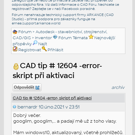
Zaregistrujte se nebo se přihlašte a zašlete váš příspěvek do
odpovídajícího fóra. Viz další informace o
CAD Fóru
. Nechcete se
registrovat? Zeptejte se v naší
Facebook poradně
.
Fórum nenahrazuje technický support firmy ARKANCE (CAD
Studio) - přímá podpora pro zákazníky funguje na
emea.support.arkance.world
Fórum
>
Autodesk - stavebnictví, strojírenství,
CAD/GIS
>
Inventor
Fórum Témata
Nejnovější
příspěvky
Najít
Registrovat
Přihlásit
CAD tip # 12604 -error-
skript při aktivaci
archiv
Odpovědět
CAD tip # 12604 -error- skript při aktivaci
bernardr
10.úno.2021 v 23:51
Dobrý večer.
googlim, googlim,... a padají mě už z toho vlasy.
Mám windows10, aktualizovaný, včetně prohlížečů.