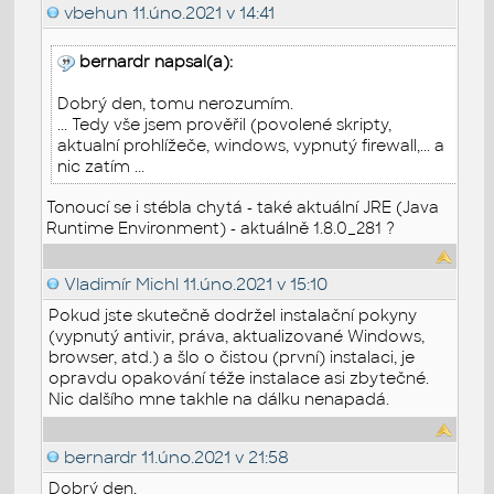
vbehun
11.úno.2021 v 14:41
bernardr napsal(a):
Dobrý den, tomu nerozumím.
... Tedy vše jsem prověřil (povolené skripty,
aktualní prohlížeče, windows, vypnutý firewall,... a
nic zatím ...
Tonoucí se i stébla chytá - také aktuální JRE (Java
Runtime Environment) - aktuálně 1.8.0_281 ?
Vladimír Michl
11.úno.2021 v 15:10
Pokud jste skutečně dodržel instalační pokyny
(vypnutý antivir, práva, aktualizované Windows,
browser, atd.) a šlo o čistou (první) instalaci, je
opravdu opakování téže instalace asi zbytečné.
Nic dalšího mne takhle na dálku nenapadá.
bernardr
11.úno.2021 v 21:58
Dobrý den,