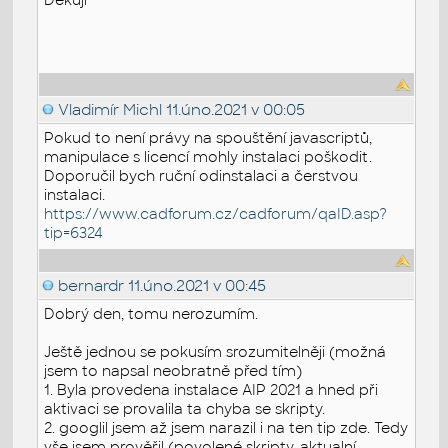
Vladimír Michl
11.úno.2021 v 00:05
Pokud to není právy na spouštění javascriptů,
manipulace s licencí mohly instalaci poškodit.
Doporučil bych ruční odinstalaci a čerstvou
instalaci.
https://www.cadforum.cz/cadforum/qaID.asp?
tip=6324
bernardr
11.úno.2021 v 00:45
Dobrý den, tomu nerozumím.
Ještě jednou se pokusím srozumitelněji (možná
jsem to napsal neobratně před tím)
1. Byla provedena instalace AIP 2021 a hned při
aktivaci se provalila ta chyba se skripty.
2. googlil jsem až jsem narazil i na ten tip zde. Tedy
vše jsem prověřil (povolené skripty, aktualní