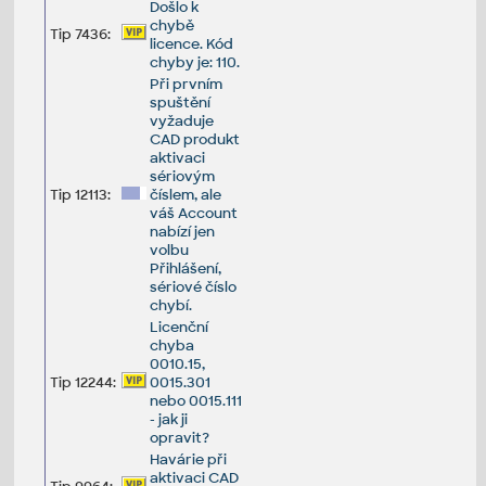
Došlo k
chybě
Tip 7436:
licence. Kód
chyby je: 110.
Při prvním
spuštění
vyžaduje
CAD produkt
aktivaci
sériovým
Tip 12113:
číslem, ale
váš Account
nabízí jen
volbu
Přihlášení,
sériové číslo
chybí.
Licenční
chyba
0010.15,
Tip 12244:
0015.301
nebo 0015.111
- jak ji
opravit?
Havárie při
aktivaci CAD