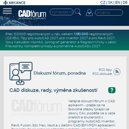
CZ
|
SK
|
EN
|
DE
Přes 123.000 registrovaných u nás, celkem
1.130.000
registrovaných
(CZ+EN)
. Tipy pro
AutoCAD 2027
, pro
Inventor 2027
a pro
Revit 2027
.
Nový
Kalkulátor nosníků
,
Spirograf generátor
a
Regresní křivky
v sekci
Převodníky
.
Kompletní
příkazy
a
proměnné AutoCADu 2027
.
RSS tipy
Diskuzní fórum, poradna
RSS diskuze
?
CAD diskuze, rady, výměna zkušeností
Veřejné diskuzní fórum k CAD
aplikacím - ptejte se na
libovolné otázky týkající se
oboru CAx, podělte se o vaše
znalosti a zkušenosti s
programy AutoCAD, Inventor,
Revit, Fusion, 3ds Max, Vault a s dalšími CAD/BIM/PDM aplikacemi.