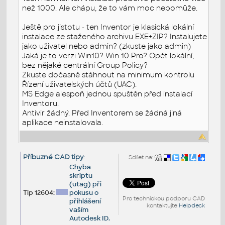
než 1000. Ale chápu, že to vám moc nepomůže.
Ještě pro jistotu - ten Inventor je klasická lokální
instalace ze staženého archivu EXE+ZIP? Instalujete
jako uživatel nebo admin? (zkuste jako admin)
Jaká je to verzi Win10? Win 10 Pro? Opět lokální,
bez nějaké centrální Group Policy?
Zkuste dočasně stáhnout na minimum kontrolu
Řízení uživatelských účtů (UAC).
MS Edge alespoň jednou spuštěn před instalací
Inventoru.
Antivir žádný. Před Inventorem se žádná jiná
aplikace neinstalovala.
Příbuzné CAD tipy
:
Sdílet na:
Chyba
skriptu
(utag) při
Tip 12604:
pokusu o
Pro technickou podporu CAD
přihlášení
kontaktujte
Helpdesk
vaším
Autodesk ID.