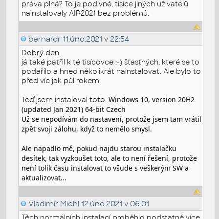
práva plná? To je podivné, tisíce jiných uživatelů
nainstalovaly AIP2021 bez problémů.
bernardr
11.úno.2021 v 22:54
Dobrý den.
já také patřil k té tisícovce :-) šťastných, které se to
podařilo a hned několikrát nainstalovat. Ale bylo to
před víc jak půl rokem.
Windows 10, version 20H2
Teď jsem instaloval toto:
(updated Jan 2021) 64-bit Czech
Už se nepodívám do nastavení, protože jsem tam vrátil
zpět svoji zálohu, když to nemělo smysl.
Ale napadlo mě, pokud najdu starou instalačku
desítek, tak vyzkoušet toto, ale to není řešení, protože
není tolik času instalovat to všude s veškerým SW a
aktualizovat...
Vladimír Michl
12.úno.2021 v 06:01
Těch normálních instalací proběhlo podstatně více