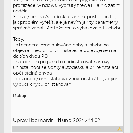
prohlížeče, windows, vypnutý firewall,... a nic zatím
nedělal.
3. psal jsem na Autodesk a tam mi poslali ten tip,
jak problém vyřešit, ale já nevím jak ty parametry
správně zadat. Protože mi to vyhazovalo tu chybu
Tedy:
- s licencemi manipulováno nebylo, chyba se
objevila hned při první instalaci a objevuje se i na
dalších dvou PC
- na jednom pc jsem to i odinstaloval klasicky
uninstall tool ze složky autodesku a při reinstalaci
opět stejná chyba
- dokonce jsem i stahoval znovu instalátor, abych
vyloučil chybu při stahování
Děkuji
Upravil bernardr - 11.úno.2021 v 14:02