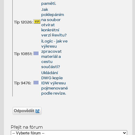
paměti.
Jak
poklepáním
na soubor
Tip 12026:
otvírat
konkrétní
verzi Revitu?
iLogic - jak ve
výkresu
zpracovat
Tip 10851:
materiál a
cestu
součásti?
Ukládání
DWG kopie
Tip 9476:
IDW výkresu
pojmenované
podle revize.
Odpovědět
Přejít na fórum