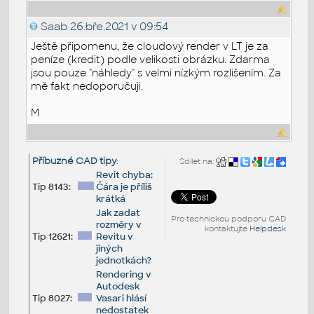
Saab
26.bře.2021 v 09:54
Ještě připomenu, že cloudový render v LT je za
peníze (kredit) podle velikosti obrázku. Zdarma
jsou pouze "náhledy" s velmi nízkým rozlišením. Za
mě fakt nedoporučuji.
M
Příbuzné CAD tipy
:
Sdílet na:
Revit chyba:
Tip 8143:
Čára je příliš
krátká
Jak zadat
Pro technickou podporu CAD
rozměry v
kontaktujte
Helpdesk
Tip 12621:
Revitu v
jiných
jednotkách?
Rendering v
Autodesk
Tip 8027:
Vasari hlásí
nedostatek