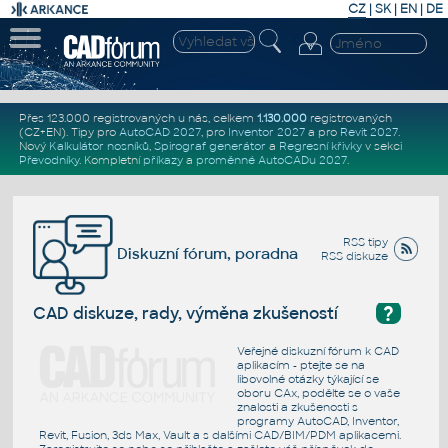
CZ
|
SK
|
EN
|
DE
Přes 123.000 registrovaných u nás, celkem
1.130.000
registrovaných
(CZ+EN)
. Tipy pro
AutoCAD 2027
, pro
Inventor 2027
a pro
Revit 2027
.
Nový
Kalkulátor nosníků
,
Spirograf generátor
a
Regresní křivky
v sekci
Převodníky
.
Kompletní
příkazy
a
proměnné AutoCADu 2027
.
RSS tipy
Diskuzní fórum, poradna
RSS diskuze
?
CAD diskuze, rady, výměna zkušeností
Veřejné diskuzní fórum k CAD
aplikacím - ptejte se na
libovolné otázky týkající se
oboru CAx, podělte se o vaše
znalosti a zkušenosti s
programy AutoCAD, Inventor,
Revit, Fusion, 3ds Max, Vault a s dalšími CAD/BIM/PDM aplikacemi.