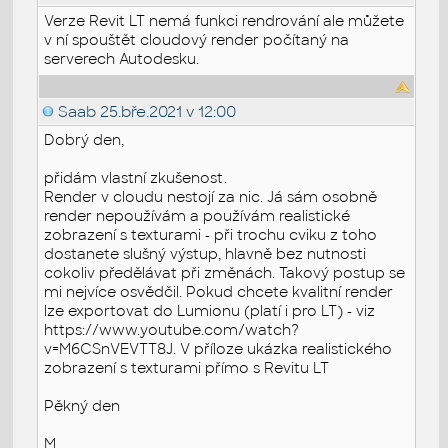
Verze Revit LT nemá funkci rendrování ale můžete
v ní spouštět cloudový render počítaný na
serverech Autodesku.
Saab
25.bře.2021 v 12:00
Dobrý den,
přidám vlastní zkušenost.
Render v cloudu nestojí za nic. Já sám osobně
render nepoužívám a používám realistické
zobrazení s texturami - při trochu cviku z toho
dostanete slušný výstup, hlavně bez nutnosti
cokoliv předělávat při změnách. Takový postup se
mi nejvíce osvědčil. Pokud chcete kvalitní render
lze exportovat do Lumionu (platí i pro LT) - viz
https://www.youtube.com/watch?
v=M6CSnVEVTT8J. V příloze ukázka realistického
zobrazení s texturami přímo s Revitu LT
Pěkný den
M