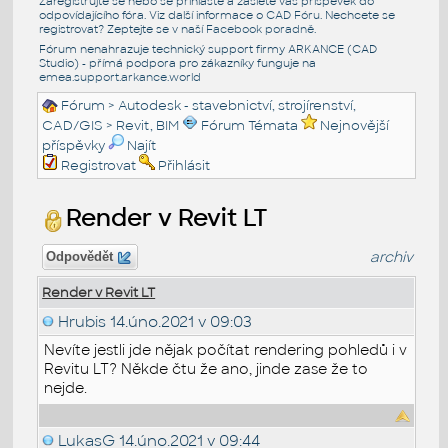
Zaregistrujte se nebo se přihlašte a zašlete váš příspěvek do
odpovídajícího fóra. Viz další informace o
CAD Fóru
. Nechcete se
registrovat? Zeptejte se v naší
Facebook poradně
.
Fórum nenahrazuje technický support firmy ARKANCE (CAD
Studio) - přímá podpora pro zákazníky funguje na
emea.support.arkance.world
Fórum
>
Autodesk - stavebnictví, strojírenství,
CAD/GIS
>
Revit, BIM
Fórum Témata
Nejnovější
příspěvky
Najít
Registrovat
Přihlásit
Render v Revit LT
archiv
Odpovědět
Render v Revit LT
Hrubis
14.úno.2021 v 09:03
Nevíte jestli jde nějak počítat rendering pohledů i v
Revitu LT? Někde čtu že ano, jinde zase že to
nejde.
LukasG
14.úno.2021 v 09:44