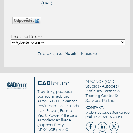
(URL)
Odpovědět
Přejít na fórum
Zobrazit jako:
Mobilní
|
Klasické
CAD
fórum
ARKANCE
(CAD
Studio) - Autodesk
Platinum Partner &
Tipy, triky, podpora,
Training Center &
pomoc a rady pro
Services Partner
AutoCAD, LT, Inventor,
Revit, Map, Civil 3D, 3ds
KONTAKT:
Max, Fusion, Forma,
webmaster.cz@arkance.w
Vault, PowerMill a další
| tel. +420 910 970 111
Autodesk aplikace
(support firmy
ARKANCE). Viz
O