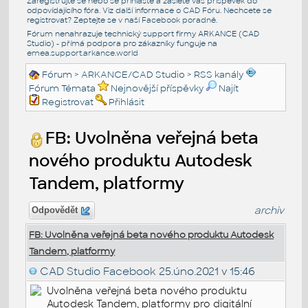
Zaregistrujte se nebo se přihlašte a zašlete váš příspěvek do
odpovídajícího fóra. Viz další informace o
CAD Fóru
. Nechcete se
registrovat? Zeptejte se v naší
Facebook poradně
.
Fórum nenahrazuje technický support firmy ARKANCE (CAD
Studio) - přímá podpora pro zákazníky funguje na
emea.support.arkance.world
Fórum
>
ARKANCE/CAD Studio
>
RSS kanály
Fórum Témata
Nejnovější příspěvky
Najít
Registrovat
Přihlásit
FB: Uvolněna veřejná beta
nového produktu Autodesk
Tandem, platformy
archiv
Odpovědět
FB: Uvolněna veřejná beta nového produktu Autodesk
Tandem, platformy
CAD Studio Facebook
25.úno.2021 v 15:46
Uvolněna veřejná beta nového produktu
Autodesk Tandem, platformy pro digitální