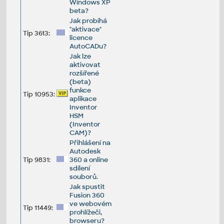
Windows XP
beta?
Jak probíhá
"aktivace"
Tip 3613:
licence
AutoCADu?
Jak lze
aktivovat
rozšířené
(beta)
funkce
Tip 10953:
aplikace
Inventor
HSM
(Inventor
CAM)?
Přihlášení na
Autodesk
Tip 9831:
360 a online
sdílení
souborů.
Jak spustit
Fusion 360
ve webovém
Tip 11449:
prohlížeči,
browseru?