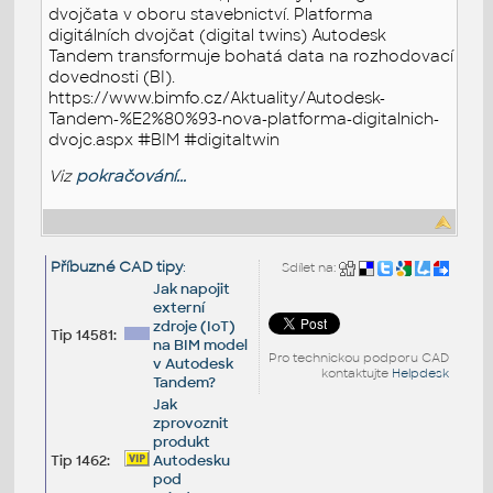
dvojčata v oboru stavebnictví. Platforma
digitálních dvojčat (digital twins) Autodesk
Tandem transformuje bohatá data na rozhodovací
dovednosti (BI).
https://www.bimfo.cz/Aktuality/Autodesk-
Tandem-%E2%80%93-nova-platforma-digitalnich-
dvojc.aspx #BIM #digitaltwin
Viz
pokračování...
Příbuzné CAD tipy
:
Sdílet na:
Jak napojit
externí
zdroje (IoT)
Tip 14581:
na BIM model
Pro technickou podporu CAD
v Autodesk
kontaktujte
Helpdesk
Tandem?
Jak
zprovoznit
produkt
Tip 1462:
Autodesku
pod