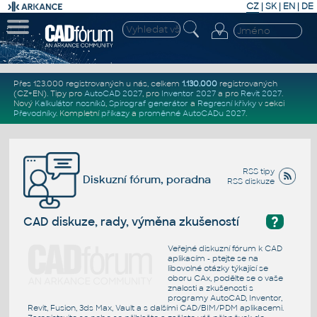
CZ
|
SK
|
EN
|
DE
Přes 123.000 registrovaných u nás, celkem
1.130.000
registrovaných
(CZ+EN)
. Tipy pro
AutoCAD 2027
, pro
Inventor 2027
a pro
Revit 2027
.
Nový
Kalkulátor nosníků
,
Spirograf generátor
a
Regresní křivky
v sekci
Převodníky
.
Kompletní
příkazy
a
proměnné AutoCADu 2027
.
RSS tipy
Diskuzní fórum, poradna
RSS diskuze
?
CAD diskuze, rady, výměna zkušeností
Veřejné diskuzní fórum k CAD
aplikacím - ptejte se na
libovolné otázky týkající se
oboru CAx, podělte se o vaše
znalosti a zkušenosti s
programy AutoCAD, Inventor,
Revit, Fusion, 3ds Max, Vault a s dalšími CAD/BIM/PDM aplikacemi.