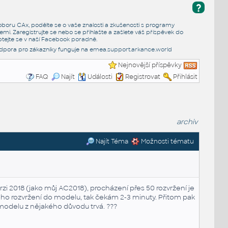
?
e oboru CAx, podělte se o vaše znalosti a zkušenosti s programy
emi. Zaregistrujte se nebo se přihlašte a zašlete váš příspěvek do
tejte se v naší
Facebook poradně
.
dpora pro zákazníky funguje na
emea.support.arkance.world
Nejnovější příspěvky
FAQ
Najít
Události
Registrovat
Přihlásit
archiv
Najít Téma
Možnosti tématu
rzi 2018 (jako můj AC2018), procházení přes 50 rozvržení je
kého rozvržení do modelu, tak čekám 2-3 minuty. Přitom pak
modelu z nějakého důvodu trvá. ???