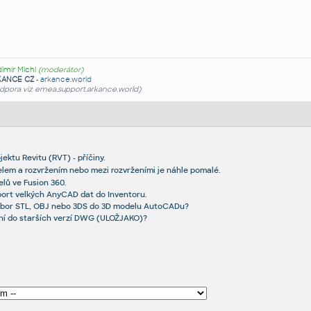
dimír Michl
(moderátor)
KANCE CZ
-
arkance.world
dpora viz emea.support.arkance.world)
jektu Revitu (RVT) - příčiny.
lem a rozvržením nebo mezi rozvrženími je náhle pomalé.
lů ve Fusion 360.
ort velkých AnyCAD dat do Inventoru.
ubor STL, OBJ nebo 3DS do 3D modelu AutoCADu?
ání do starších verzí DWG (ULOŽJAKO)?