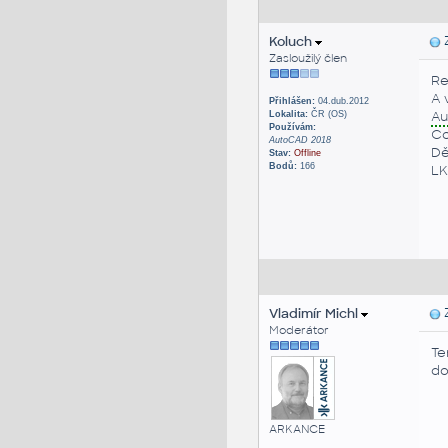
Koluch
Z
Zasloužilý člen
Re
A 
Přihlášen:
04.dub.2012
A
Lokalita:
ČR (OS)
Používám:
Co
AutoCAD 2018
Dě
Stav:
Offline
Bodů:
166
LK
Vladimír Michl
Z
Moderátor
Te
do
ARKANCE