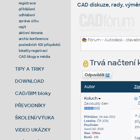
registrace
CAD diskuze, rady, výmě
přihlášení
odhlášení
správa účtu
najít
aktivní témata
archiv konference
Fórum
>
Autodesk - stavebni
posledních 100 příspěvků
lokality registrací
CAD blogy a média
Trvá načtení
TIPY A TRIKY
Odpovědět
DOWNLOAD
Autor
Zp
CAD/BIM bloky
Koluch
Zas
Zasloužilý člen
PŘEVODNÍKY
A 
ŠKOLENÍ/VÝUKA
Přihlášen:
04.dub.2012
pl
Lokalita:
ČR (OS)
Používám:
zo
VIDEO UKÁZKY
AutoCAD 2018
Stav:
Offline
Ne
Bodů:
166