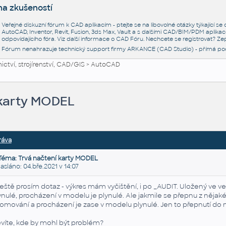
na zkušeností
Veřejné diskuzní fórum k CAD aplikacím - ptejte se na libovolné otázky týkající s
AutoCAD, Inventor, Revit, Fusion, 3ds Max, Vault a s dalšími CAD/BIM/PDM aplikac
odpovídajícího fóra. Viz další informace o
CAD Fóru
. Nechcete se registrovat? Zep
Fórum nenahrazuje technický support firmy ARKANCE (CAD Studio) - přímá po
ctví, strojírenství, CAD/GIS
>
AutoCAD
 karty MODEL
ráva
Téma: Trvá načtení karty MODEL
láno: 04.bře.2021 v 14:07
ještě prosím dotaz - výkres mám vyčištění, i po _AUDIT. Uložený ve ve
ynulé, procházení v modelu je plynulé. Ale jakmile se přepnu z něja
omování a procházení je zase v modelu plynulé. Jen to přepnutí do 
víte, kde by mohl být problém?