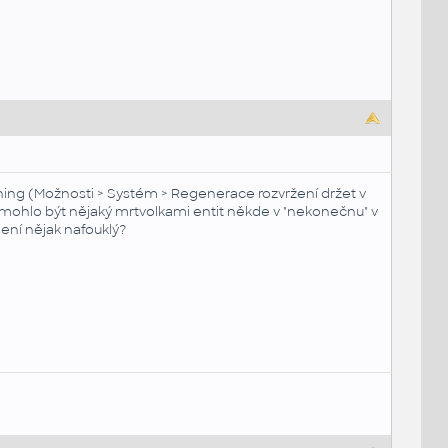
ching (Možnosti > Systém > Regenerace rozvržení držet v
 mohlo být nějaký mrtvolkami entit někde v "nekonečnu" v
ení nějak nafouklý?