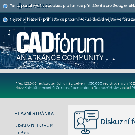
Tento portál využívá cookies pro funkce přihlášení a pro Google rek
CAD FÓRUM - TIPY A TRIKY | UTILITY | DISKUZE | BLOKY |
Nejste přihlášeni - přihlaste se prosím. Pokud dosud nejste ve fóru za
Přes 123.000 registrovaných u nás, celkem
1.130.000
registrovaných (C
Nový
Kalkulátor nosníků
,
Spirograf generátor
a
Regresní křivky
v sekci
P
HLAVNÍ STRÁNKA
Diskuzní 
DISKUZNÍ FÓRUM
pokyny