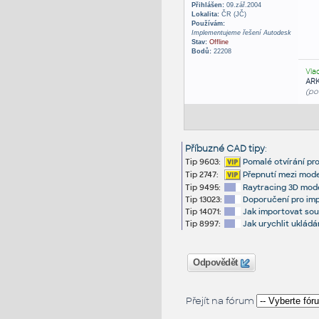
Přihlášen:
09.zář.2004
Lokalita:
ČR (JČ)
Používám:
Implementujeme řešení Autodesk
Stav:
Offline
Bodů:
22208
Vla
AR
(po
Příbuzné CAD tipy
:
Tip 9603:
Pomalé otvírání pro
Tip 2747:
Přepnutí mezi mode
Tip 9495:
Raytracing 3D mode
Tip 13023:
Doporučení pro imp
Tip 14071:
Jak importovat so
Tip 8997:
Jak urychlit uklád
Odpovědět
Přejít na fórum