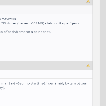
 rozvržení.
 složek (celkem 603 MB) - tato složka patří jen k
Co případně smazat a co nechat?
inimálně všechno starší než 1 den (měly by tam být jen
y).