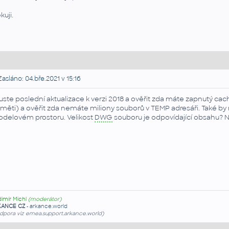
kuji.
asláno: 04.bře.2021 v 15:16
uste poslední aktualizace k verzi 2018 a ověřit zda máte zapnutý ca
měti) a ověřit zda nemáte miliony souborů v TEMP adresáři. Také by
delovém prostoru. Velikost
DWG
souboru je odpovídající obsahu? N
dimír Michl
(moderátor)
KANCE CZ
-
arkance.world
dpora viz emea.support.arkance.world)