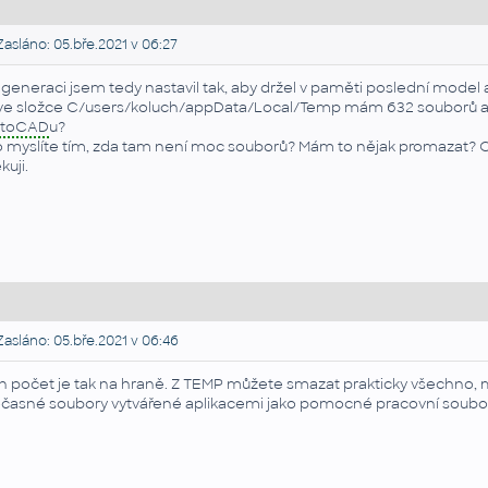
asláno: 05.bře.2021 v 06:27
generaci jsem tedy nastavil tak, aby držel v paměti poslední model a
ve složce C/users/koluch/appData/Local/Temp mám 632 souborů a 133
utoCAD
u?
 myslíte tím, zda tam není moc souborů? Mám to nějak promazat? 
kuji.
asláno: 05.bře.2021 v 06:46
n počet je tak na hraně. Z TEMP můžete smazat prakticky všechno, m
časné soubory vytvářené aplikacemi jako pomocné pracovní soubor