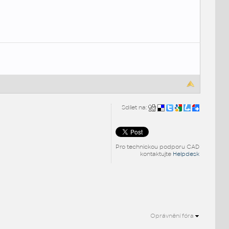
Sdílet na:
Pro technickou podporu CAD
kontaktujte
Helpdesk
Oprávnění fóra