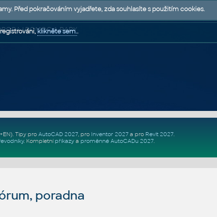
lamy. Před pokračováním vyjadřete, zda souhlasíte s použitím cookies.
 PODPORA | POMOC A RADY
registrováni,
klikněte sem.
.
Z+EN)
. Tipy pro
AutoCAD 2027
, pro
Inventor 2027
a pro
Revit 2027
.
řevodníky
.
Kompletní
příkazy
a
proměnné AutoCADu 2027
.
fórum, poradna