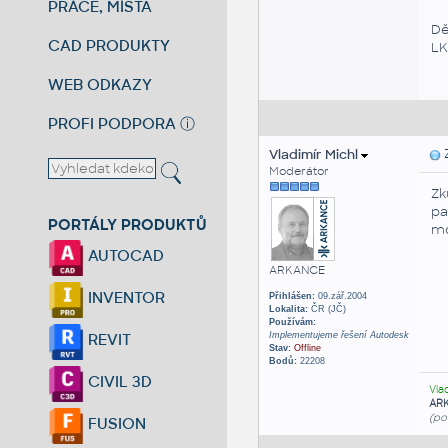
PRÁCE, MÍSTA
Dě
CAD PRODUKTY
LK
WEB ODKAZY
PROFI PODPORA
ⓘ
Vladimír Michl
Z
Moderátor
Zk
pa
PORTÁLY PRODUKTŮ
mo
AUTOCAD
ARKANCE
INVENTOR
Přihlášen:
09.zář.2004
Lokalita:
ČR (JČ)
Používám:
Implementujeme řešení Autodesk
REVIT
Stav:
Offline
Bodů:
22208
CIVIL 3D
Vla
AR
(po
FUSION