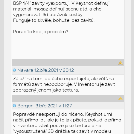
BSP 1/4" závity vyexportuji. V Keyshot definuji
materiál mosaz definuji scenu atd. a chci
vygenerovat 3d obrázek kostky.
Funguje to skvěle, bohužel bez závitů.
Poradíte kde je problém?
Navara
12.bře.2021 v 20:12
Záleží na tom, do čeho exportujete, ale většina
formátů závit nepodporuje. V Inventoru je závit
zobrazený jenom jako textura.
Berger
13.bře.2021 v 11:27
Popravdě neexportuji do ničeho, Keyshot umí
načít přímo ipt, ale je to jak píšete, pokud je přímo
v inventoru závit pouze jako textura a ne
"vysoustružená" 3D drážka tak zavit v modelu