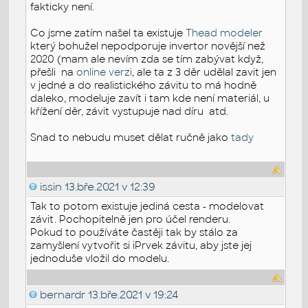
fakticky není.
Co jsme zatím našel ta existuje
Thead modeler
který bohužel nepodporuje invertor novější než
2020 (mam ale nevím zda se tím zabývat když,
přešli na
online verzi
, ale ta z 3 děr udělal zavit jen
v jedné a do realistického závitu to má hodně
daleko, modeluje zavít i tam kde není materiál, u
křížení děr, závit vystupuje nad díru atd.
Snad to nebudu muset dělat ručně jako
tady
issin
13.bře.2021 v 12:39
Tak to potom existuje jediná cesta - modelovat
závit. Pochopitelně jen pro účel renderu.
Pokud to používáte častěji tak by stálo za
zamyšlení vytvořit si iPrvek závitu, aby jste jej
jednoduše vložil do modelu.
bernardr
13.bře.2021 v 19:24