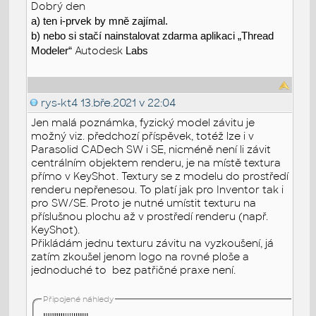
Dobrý den
a) ten i-prvek by mně zajímal.
b) nebo si stačí nainstalovat zdarma aplikaci „Thread
Modeler“
Autodesk
Labs
rys-kt4
13.bře.2021 v 22:04
Jen malá poznámka, fyzický model závitu je
možný viz. předchozí příspěvek, totéž lze i v
Parasolid CADech SW i SE, nicméně není li závit
centrálním objektem renderu, je na místě textura
přímo v KeyShot. Textury se z modelu do prostředí
renderu nepřenesou. To platí jak pro Inventor tak i
pro SW/SE. Proto je nutné umístit texturu na
příslušnou plochu až v prostředí renderu (např.
KeyShot).
Přikládám jednu texturu závitu na vyzkoušení, já
zatím zkoušel jenom logo na rovné ploše a
jednoduché to bez patřičné praxe není.
Připojené náhledy