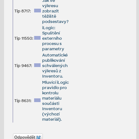
Jak ve
výkresu
Tip 8717:
zobrazit
těžiště
podsestavy?
iLogic:
Spuštění
Tip 11550:
externího
procesu s
parametry
Automatické
publikování
Tip 9467:
schválených
výkresů z
Inventoru.
Mluvící iLogic
pravidlo pro
kontrolu
materiálu
Tip 8631:
součásti
Inventoru
(výchozí
materiál).
Odpovědět