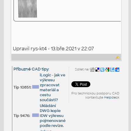
Upravil rys-kt4 - 13.bře.2021 v 22:07
Příbuzné CAD tipy
:
Sdílet na:
iLogic - jak ve
výkresu
zpracovat
Tip 10851:
materiál a
Pro technickou podporu CAD
cestu
kontaktujte
Helpdesk
součásti?
Ukládání
DWG kopie
Tip 9476:
IDW výkresu
pojmenované
podle revize.