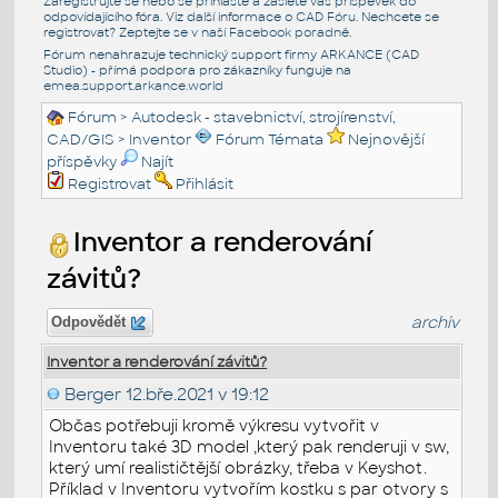
Zaregistrujte se nebo se přihlašte a zašlete váš příspěvek do
odpovídajícího fóra. Viz další informace o
CAD Fóru
. Nechcete se
registrovat? Zeptejte se v naší
Facebook poradně
.
Fórum nenahrazuje technický support firmy ARKANCE (CAD
Studio) - přímá podpora pro zákazníky funguje na
emea.support.arkance.world
Fórum
>
Autodesk - stavebnictví, strojírenství,
CAD/GIS
>
Inventor
Fórum Témata
Nejnovější
příspěvky
Najít
Registrovat
Přihlásit
Inventor a renderování
závitů?
archiv
Odpovědět
Inventor a renderování závitů?
Berger
12.bře.2021 v 19:12
Občas potřebuji kromě výkresu vytvořit v
Inventoru také 3D model ,který pak renderuji v sw,
který umí realističtější obrázky, třeba v Keyshot.
Příklad v Inventoru vytvořím kostku s par otvory s