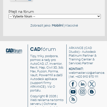
Přejít na fórum
Zobrazit jako:
Mobilní
|
Klasické
CAD
fórum
ARKANCE
(CAD
Studio) - Autodesk
Platinum Partner &
Tipy, triky, podpora,
Training Center &
pomoc a rady pro
Services Partner
AutoCAD, LT, Inventor,
Revit, Map, Civil 3D, 3ds
KONTAKT:
Max, Fusion, Forma,
webmaster.cz@arkance.w
Vault, PowerMill a další
| tel. +420 910 970 111
Autodesk aplikace
(support firmy
ARKANCE). Viz
O
portálu
.
Copyright © 2026 |
Web reklama
na tomto
serveru |
Ochrana