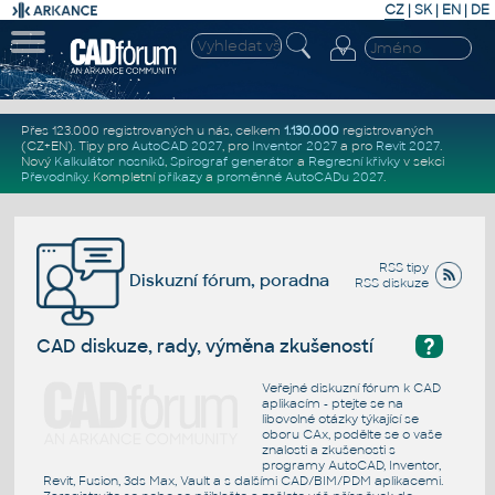
CZ
|
SK
|
EN
|
DE
Přes 123.000 registrovaných u nás, celkem
1.130.000
registrovaných
(CZ+EN)
. Tipy pro
AutoCAD 2027
, pro
Inventor 2027
a pro
Revit 2027
.
Nový
Kalkulátor nosníků
,
Spirograf generátor
a
Regresní křivky
v sekci
Převodníky
.
Kompletní
příkazy
a
proměnné AutoCADu 2027
.
RSS tipy
Diskuzní fórum, poradna
RSS diskuze
?
CAD diskuze, rady, výměna zkušeností
Veřejné diskuzní fórum k CAD
aplikacím - ptejte se na
libovolné otázky týkající se
oboru CAx, podělte se o vaše
znalosti a zkušenosti s
programy AutoCAD, Inventor,
Revit, Fusion, 3ds Max, Vault a s dalšími CAD/BIM/PDM aplikacemi.