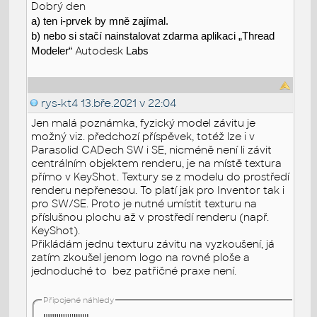
Dobrý den
a) ten i-prvek by mně zajímal.
b) nebo si stačí nainstalovat zdarma aplikaci „Thread
Modeler“
Autodesk
Labs
rys-kt4
13.bře.2021 v 22:04
Jen malá poznámka, fyzický model závitu je
možný viz. předchozí příspěvek, totéž lze i v
Parasolid CADech SW i SE, nicméně není li závit
centrálním objektem renderu, je na místě textura
přímo v KeyShot. Textury se z modelu do prostředí
renderu nepřenesou. To platí jak pro Inventor tak i
pro SW/SE. Proto je nutné umístit texturu na
příslušnou plochu až v prostředí renderu (např.
KeyShot).
Přikládám jednu texturu závitu na vyzkoušení, já
zatím zkoušel jenom logo na rovné ploše a
jednoduché to bez patřičné praxe není.
Připojené náhledy