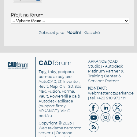
Přejít na fórum
Zobrazit jako:
Mobilní
|
Klasické
CAD
fórum
ARKANCE
(CAD
Studio) - Autodesk
Platinum Partner &
Tipy, triky, podpora,
Training Center &
pomoc a rady pro
Services Partner
AutoCAD, LT, Inventor,
Revit, Map, Civil 3D, 3ds
KONTAKT:
Max, Fusion, Forma,
webmaster.cz@arkance.w
Vault, PowerMill a další
| tel. +420 910 970 111
Autodesk aplikace
(support firmy
ARKANCE). Viz
O
portálu
.
Copyright © 2026 |
Web reklama
na tomto
serveru |
Ochrana