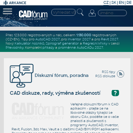
CZ
|
SK
|
EN
|
DE
Přes 123.000 registrovaných u nás, celkem
1.130.000
registrovaných
(CZ+EN)
. Tipy pro
AutoCAD 2027
, pro
Inventor 2027
a pro
Revit 2027
.
Nový
Kalkulátor nosníků
,
Spirograf generátor
a
Regresní křivky
v sekci
Převodníky
.
Kompletní
příkazy
a
proměnné AutoCADu 2027
.
RSS tipy
Diskuzní fórum, poradna
RSS diskuze
?
CAD diskuze, rady, výměna zkušeností
Veřejné diskuzní fórum k CAD
aplikacím - ptejte se na
libovolné otázky týkající se
oboru CAx, podělte se o vaše
znalosti a zkušenosti s
programy AutoCAD, Inventor,
Revit, Fusion, 3ds Max, Vault a s dalšími CAD/BIM/PDM aplikacemi.