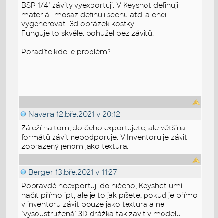
BSP 1/4" závity vyexportuji. V Keyshot definuji
materiál mosaz definuji scenu atd. a chci
vygenerovat 3d obrázek kostky.
Funguje to skvěle, bohužel bez závitů.
Poradíte kde je problém?
Navara
12.bře.2021 v 20:12
Záleží na tom, do čeho exportujete, ale většina
formátů závit nepodporuje. V Inventoru je závit
zobrazený jenom jako textura.
Berger
13.bře.2021 v 11:27
Popravdě neexportuji do ničeho, Keyshot umí
načít přímo ipt, ale je to jak píšete, pokud je přímo
v inventoru závit pouze jako textura a ne
"vysoustružená" 3D drážka tak zavit v modelu