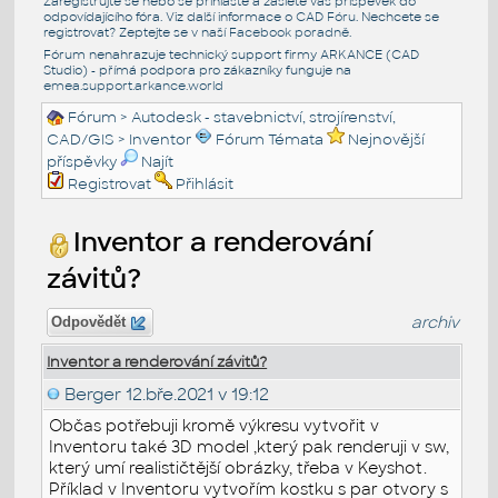
Zaregistrujte se nebo se přihlašte a zašlete váš příspěvek do
odpovídajícího fóra. Viz další informace o
CAD Fóru
. Nechcete se
registrovat? Zeptejte se v naší
Facebook poradně
.
Fórum nenahrazuje technický support firmy ARKANCE (CAD
Studio) - přímá podpora pro zákazníky funguje na
emea.support.arkance.world
Fórum
>
Autodesk - stavebnictví, strojírenství,
CAD/GIS
>
Inventor
Fórum Témata
Nejnovější
příspěvky
Najít
Registrovat
Přihlásit
Inventor a renderování
závitů?
archiv
Odpovědět
Inventor a renderování závitů?
Berger
12.bře.2021 v 19:12
Občas potřebuji kromě výkresu vytvořit v
Inventoru také 3D model ,který pak renderuji v sw,
který umí realističtější obrázky, třeba v Keyshot.
Příklad v Inventoru vytvořím kostku s par otvory s