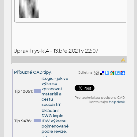
Upravil rys-kt4 - 13.bře.2021 v 22:07
Příbuzné CAD tipy
:
Sdílet na:
iLogic - jak ve
výkresu
zpracovat
Tip 10851:
materiál a
Pro technickou podporu CAD
cestu
kontaktujte
Helpdesk
součásti?
Ukládání
DWG kopie
Tip 9476:
IDW výkresu
pojmenované
podle revize.