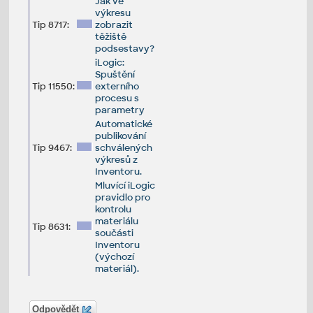
Jak ve
výkresu
Tip 8717:
zobrazit
těžiště
podsestavy?
iLogic:
Spuštění
Tip 11550:
externího
procesu s
parametry
Automatické
publikování
Tip 9467:
schválených
výkresů z
Inventoru.
Mluvící iLogic
pravidlo pro
kontrolu
materiálu
Tip 8631:
součásti
Inventoru
(výchozí
materiál).
Odpovědět