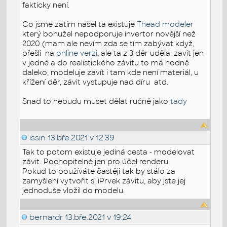
fakticky není.
Co jsme zatím našel ta existuje
Thead modeler
který bohužel nepodporuje invertor novější než
2020 (mam ale nevím zda se tím zabývat když,
přešli na
online verzi
, ale ta z 3 děr udělal zavit jen
v jedné a do realistického závitu to má hodně
daleko, modeluje zavít i tam kde není materiál, u
křížení děr, závit vystupuje nad díru atd.
Snad to nebudu muset dělat ručně jako
tady
issin
13.bře.2021 v 12:39
Tak to potom existuje jediná cesta - modelovat
závit. Pochopitelně jen pro účel renderu.
Pokud to používáte častěji tak by stálo za
zamyšlení vytvořit si iPrvek závitu, aby jste jej
jednoduše vložil do modelu.
bernardr
13.bře.2021 v 19:24