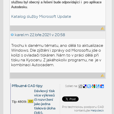
službou byl obecný a řešení bude odpovídající i pro aplikace
Autodesku.
Katalog služby Microsoft Update
karel.m
22.bře.2021 v 20:58
Trochu k danému tématu, ano dělá to aktualizace
Windows. Dle zjištění i zprávy od Microsoftu jde o
kolizi s ovladači tiskáren. Nám to v práci dělá při
tisku na Kyoceru. Z jakéhokoliv programu, ne je v
kombinaci Autocadem.
Příbuzné CAD tipy
:
Sdílet na:
Dávkový tisk
více výkresů
či rozvržení
Tip 4809:
jako jedna
Pro technickou podporu CAD
tisková úloha
kontaktujte
Helpdesk
(job).