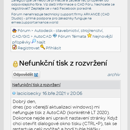
Zaregistrujte se nebo se přihlašte a zašlete váš příspěvek do
odpovídajícího fóra. Viz další informace o
CAD Fóru
. Nechcete se
registrovat? Zeptejte se v naší
Facebook poradně
.
Fórum nenahrazuje technický support firmy ARKANCE (CAD
Studio) - přímá podpora pro zákazníky funguje na
emea.support.arkance.world
Fórum
>
Autodesk - stavebnictví, strojírenství,
CAD/GIS
>
AutoCAD
Fórum Témata
Nejnovější
příspěvky
Najít
Registrovat
Přihlásit
Nefunkční tisk z rozvržení
archiv
Odpovědět
Nefunkční tisk z rozvržení
lacicisecky
16.bře.2021 v 20:06
Dobrý den,
dnes (po včerejší aktualizaci windows) mi
nefunguje tisk z AutoCAD (konkrétně LT 2020).
Dokonce nejde ani upravit nastavení stránky. Když
chci otevřít dialogové okno tisku (CTRL+P), tak se
restartuje celý počítač a hodí tuhle hlášku: