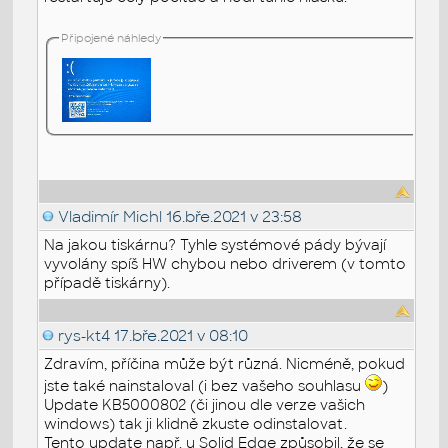
Připojené náhledy
Vladimír Michl
16.bře.2021 v 23:58
Na jakou tiskárnu? Tyhle systémové pády bývají
vyvolány spíš HW chybou nebo driverem (v tomto
případě tiskárny).
rys-kt4
17.bře.2021 v 08:10
Zdravím, příčina může být různá. Nicméně, pokud
jste také nainstaloval (i bez vašeho souhlasu
)
Update KB5000802 (či jinou dle verze vašich
windows) tak ji klidně zkuste odinstalovat.
Tento update např. u Solid Edge způsobil, že se