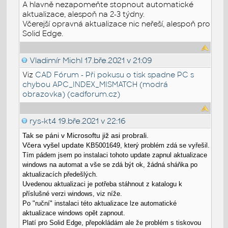
A hlavně nezapomeňte stopnout automatické
aktualizace, alespoň na 2-3 týdny.
Včerejší opravná aktualizace nic neřeší, alespoň pro
Solid Edge.
Vladimír Michl
17.bře.2021 v 21:09
Viz
CAD Fórum - Při pokusu o tisk spadne PC s
chybou APC_INDEX_MISMATCH (modrá
obrazovka) (cadforum.cz)
rys-kt4
19.bře.2021 v 22:16
Tak se páni v Microsoftu již asi probrali.
Včera vyšel update
KB5001649, který problém zdá se vyřešil.
Tím pádem jsem po instalaci tohoto update zapnul aktualizace
windows na automat a vše se zdá být ok, žádná sháňka po
aktualizacích předešlých.
Uvedenou aktualizaci je potřeba stáhnout z katalogu k
příslušné verzi windows, viz níže.
Po "ruční" instalaci této aktualizace lze automatické
aktualizace windows opět zapnout.
Platí pro Solid Edge, přepokládám ale že problém s tiskovou