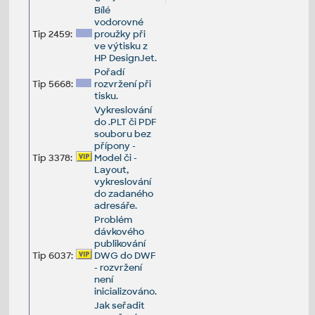
Bílé
vodorovné
Tip 2459:
proužky při
ve výtisku z
HP DesignJet.
Pořadí
Tip 5668:
rozvržení při
tisku.
Vykreslování
do .PLT či PDF
souboru bez
přípony -
Tip 3378:
Model či -
Layout,
vykreslování
do zadaného
adresáře.
Problém
dávkového
publikování
Tip 6037:
DWG do DWF
- rozvržení
není
inicializováno.
Jak seřadit