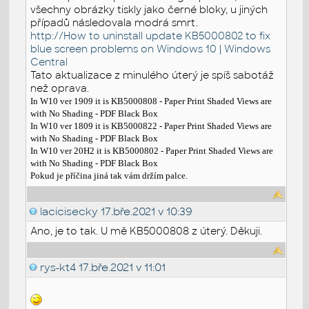
všechny obrázky tiskly jako černé bloky, u jiných
případů následovala modrá smrt.
http://How to uninstall update KB5000802 to fix
blue screen problems on Windows 10 | Windows
Central
Tato aktualizace z minulého úterý je spíš sabotáž
než oprava.
In W10 ver 1909 it is KB5000808 - Paper Print Shaded Views are
with No Shading - PDF Black Box
In W10 ver 1809 it is KB5000822 - Paper Print Shaded Views are
with No Shading - PDF Black Box
In W10 ver 20H2 it is KB5000802 - Paper Print Shaded Views are
with No Shading - PDF Black Box
Pokud je příčina jiná tak vám držím palce.
lacicisecky
17.bře.2021 v 10:39
Ano, je to tak. U mě KB5000808 z úterý. Děkuji.
rys-kt4
17.bře.2021 v 11:01