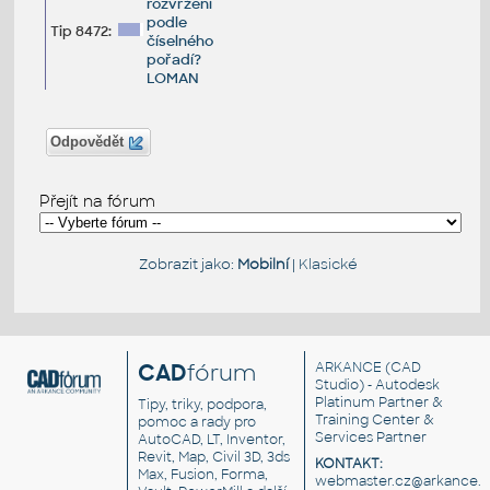
rozvržení
podle
Tip 8472:
číselného
pořadí?
LOMAN
Odpovědět
Přejít na fórum
Zobrazit jako:
Mobilní
|
Klasické
CAD
fórum
ARKANCE
(CAD
Studio) - Autodesk
Platinum Partner &
Tipy, triky, podpora,
Training Center &
pomoc a rady pro
Services Partner
AutoCAD, LT, Inventor,
Revit, Map, Civil 3D, 3ds
KONTAKT:
Max, Fusion, Forma,
webmaster.cz@arkance.w