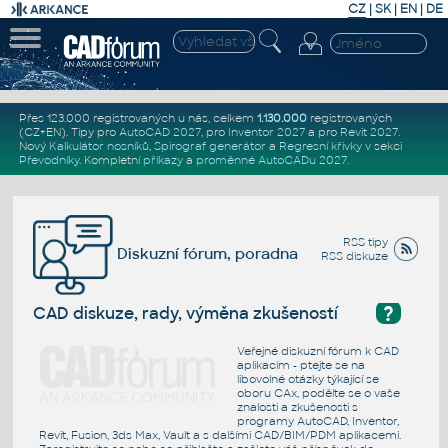
CZ
|
SK
|
EN
|
DE
Přes 123.000 registrovaných u nás, celkem
1.130.000
registrovaných
(CZ+EN)
. Tipy pro
AutoCAD 2027
, pro
Inventor 2027
a pro
Revit 2027
.
Nový
Kalkulátor nosníků
,
Spirograf generátor
a
Regresní křivky
v sekci
Převodníky
.
Kompletní
příkazy
a
proměnné AutoCADu 2027
.
RSS tipy
Diskuzní fórum, poradna
RSS diskuze
?
CAD diskuze, rady, výměna zkušeností
Veřejné diskuzní fórum k CAD
aplikacím - ptejte se na
libovolné otázky týkající se
oboru CAx, podělte se o vaše
znalosti a zkušenosti s
programy AutoCAD, Inventor,
Revit, Fusion, 3ds Max, Vault a s dalšími CAD/BIM/PDM aplikacemi.