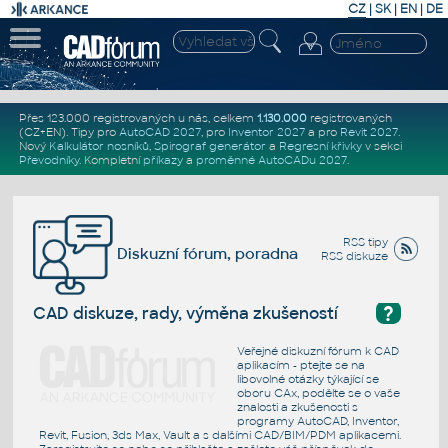
CZ
|
SK
|
EN
|
DE
Přes 123.000 registrovaných u nás, celkem
1.130.000
registrovaných
(CZ+EN)
. Tipy pro
AutoCAD 2027
, pro
Inventor 2027
a pro
Revit 2027
.
Nový
Kalkulátor nosníků
,
Spirograf generátor
a
Regresní křivky
v sekci
Převodníky
.
Kompletní
příkazy
a
proměnné AutoCADu 2027
.
RSS tipy
Diskuzní fórum, poradna
RSS diskuze
?
CAD diskuze, rady, výměna zkušeností
Veřejné diskuzní fórum k CAD
aplikacím - ptejte se na
libovolné otázky týkající se
oboru CAx, podělte se o vaše
znalosti a zkušenosti s
programy AutoCAD, Inventor,
Revit, Fusion, 3ds Max, Vault a s dalšími CAD/BIM/PDM aplikacemi.