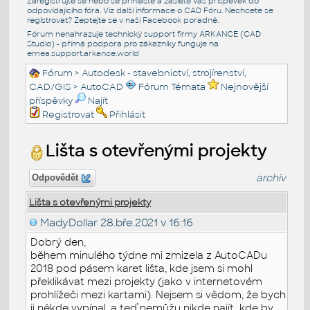
Zaregistrujte se nebo se přihlašte a zašlete váš příspěvek do
odpovídajícího fóra. Viz další informace o
CAD Fóru
. Nechcete se
registrovat? Zeptejte se v naší
Facebook poradně
.
Fórum nenahrazuje technický support firmy ARKANCE (CAD
Studio) - přímá podpora pro zákazníky funguje na
emea.support.arkance.world
Fórum
>
Autodesk - stavebnictví, strojírenství,
CAD/GIS
>
AutoCAD
Fórum Témata
Nejnovější
příspěvky
Najít
Registrovat
Přihlásit
Lišta s otevřenými projekty
archiv
Odpovědět
Lišta s otevřenými projekty
MadyDollar
28.bře.2021 v 16:16
Dobrý den,
během minulého týdne mi zmizela z AutoCADu
2018 pod pásem karet lišta, kde jsem si mohl
překlikávat mezi projekty (jako v internetovém
prohlížeči mezi kartami). Nejsem si vědom, že bych
ji někde vypínal, a teď nemůžu nikde najít, kde by