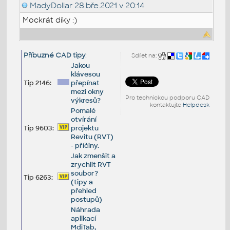
MadyDollar
28.bře.2021 v 20:14
Mockrát díky :)
Příbuzné CAD tipy
:
Sdílet na:
Jakou
klávesou
Tip 2146:
přepínat
mezi okny
Pro technickou podporu CAD
výkresů?
kontaktujte
Helpdesk
Pomalé
otvírání
Tip 9603:
projektu
Revitu (RVT)
- příčiny.
Jak zmenšit a
zrychlit RVT
soubor?
Tip 6263:
(tipy a
přehled
postupů)
Náhrada
aplikací
MdiTab,