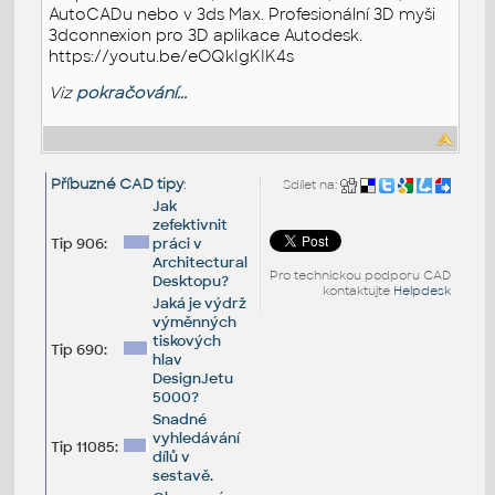
AutoCADu nebo v 3ds Max. Profesionální 3D myši
3dconnexion pro 3D aplikace Autodesk.
https://youtu.be/eOQkIgKIK4s
Viz
pokračování...
Příbuzné CAD tipy
:
Sdílet na:
Jak
zefektivnit
Tip 906:
práci v
Architectural
Pro technickou podporu CAD
Desktopu?
kontaktujte
Helpdesk
Jaká je výdrž
výměnných
tiskových
Tip 690:
hlav
DesignJetu
5000?
Snadné
vyhledávání
Tip 11085:
dílů v
sestavě.