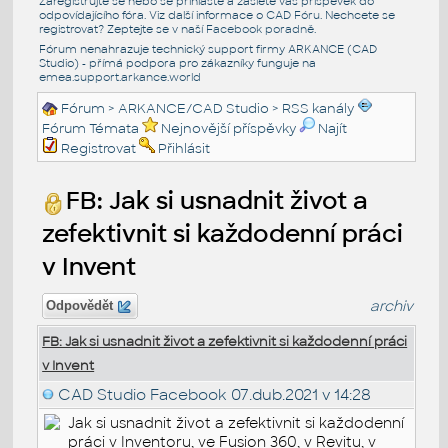
Zaregistrujte se nebo se přihlašte a zašlete váš příspěvek do
odpovídajícího fóra. Viz další informace o
CAD Fóru
. Nechcete se
registrovat? Zeptejte se v naší
Facebook poradně
.
Fórum nenahrazuje technický support firmy ARKANCE (CAD
Studio) - přímá podpora pro zákazníky funguje na
emea.support.arkance.world
Fórum
>
ARKANCE/CAD Studio
>
RSS kanály
Fórum Témata
Nejnovější příspěvky
Najít
Registrovat
Přihlásit
FB: Jak si usnadnit život a
zefektivnit si každodenní práci
v Invent
archiv
Odpovědět
FB: Jak si usnadnit život a zefektivnit si každodenní práci
v Invent
CAD Studio Facebook
07.dub.2021 v 14:28
Jak si usnadnit život a zefektivnit si každodenní
práci v Inventoru, ve Fusion 360, v Revitu, v