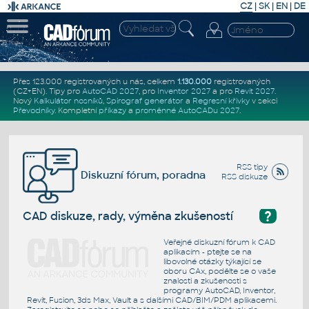
CZ
|
SK
|
EN
|
DE
Přes 123.000 registrovaných u nás, celkem
1.130.000
registrovaných
(CZ+EN)
. Tipy pro
AutoCAD 2027
, pro
Inventor 2027
a pro
Revit 2027
.
Nový
Kalkulátor nosníků
,
Spirograf generátor
a
Regresní křivky
v sekci
Převodníky
.
Kompletní
příkazy
a
proměnné AutoCADu 2027
.
RSS tipy
Diskuzní fórum, poradna
RSS diskuze
?
CAD diskuze, rady, výměna zkušeností
Veřejné diskuzní fórum k CAD
aplikacím - ptejte se na
libovolné otázky týkající se
oboru CAx, podělte se o vaše
znalosti a zkušenosti s
programy AutoCAD, Inventor,
Revit, Fusion, 3ds Max, Vault a s dalšími CAD/BIM/PDM aplikacemi.