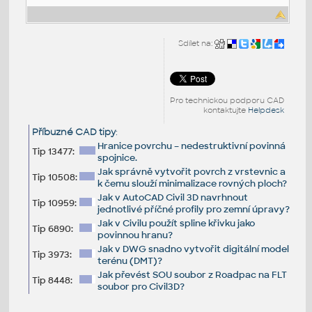
Sdílet na:
Pro technickou podporu CAD
kontaktujte
Helpdesk
Příbuzné CAD tipy
:
Hranice povrchu – nedestruktivní povinná
Tip 13477:
spojnice.
Jak správně vytvořit povrch z vrstevnic a
Tip 10508:
k čemu slouží minimalizace rovných ploch?
Jak v AutoCAD Civil 3D navrhnout
Tip 10959:
jednotlivé příčné profily pro zemní úpravy?
Jak v Civilu použít spline křivku jako
Tip 6890:
povinnou hranu?
Jak v DWG snadno vytvořit digitální model
Tip 3973:
terénu (DMT)?
Jak převést SOU soubor z Roadpac na FLT
Tip 8448:
soubor pro Civil3D?