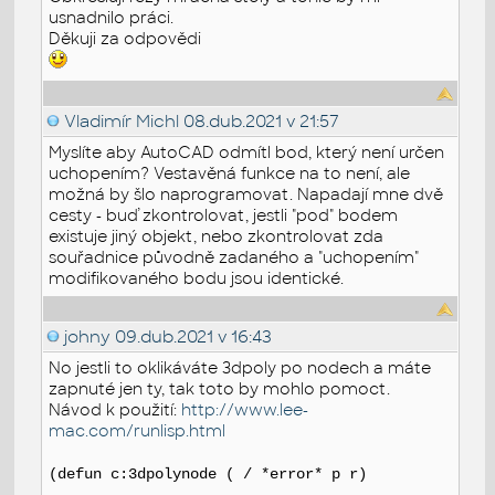
usnadnilo práci.
Děkuji za odpovědi
Vladimír Michl
08.dub.2021 v 21:57
Myslíte aby AutoCAD odmítl bod, který není určen
uchopením? Vestavěná funkce na to není, ale
možná by šlo naprogramovat. Napadají mne dvě
cesty - buď zkontrolovat, jestli "pod" bodem
existuje jiný objekt, nebo zkontrolovat zda
souřadnice původně zadaného a "uchopením"
modifikovaného bodu jsou identické.
johny
09.dub.2021 v 16:43
No jestli to oklikáváte 3dpoly po nodech a máte
zapnuté jen ty, tak toto by mohlo pomoct.
Návod k použití:
http://www.lee-
mac.com/runlisp.html
(defun c:3dpolynode ( / *error* p r)