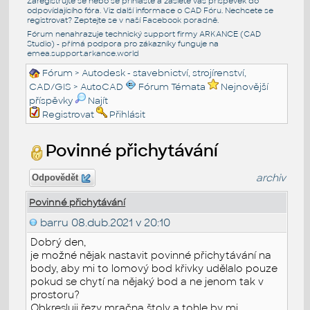
Zaregistrujte se nebo se přihlašte a zašlete váš příspěvek do
odpovídajícího fóra. Viz další informace o
CAD Fóru
. Nechcete se
registrovat? Zeptejte se v naší
Facebook poradně
.
Fórum nenahrazuje technický support firmy ARKANCE (CAD
Studio) - přímá podpora pro zákazníky funguje na
emea.support.arkance.world
Fórum
>
Autodesk - stavebnictví, strojírenství,
CAD/GIS
>
AutoCAD
Fórum Témata
Nejnovější
příspěvky
Najít
Registrovat
Přihlásit
Povinné přichytávání
archiv
Odpovědět
Povinné přichytávání
barru
08.dub.2021 v 20:10
Dobrý den,
je možné nějak nastavit povinné přichytávání na
body, aby mi to lomový bod křivky udělalo pouze
pokud se chytí na nějaký bod a ne jenom tak v
prostoru?
Obkresluji řezy mračna štoly a tohle by mi