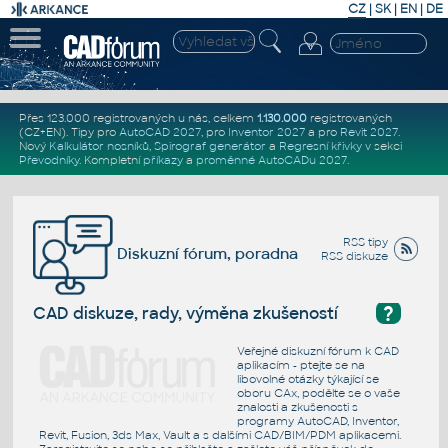
CZ
|
SK
|
EN
|
DE
Přes 123.000 registrovaných u nás, celkem
1.130.000
registrovaných
(CZ+EN)
. Tipy pro
AutoCAD 2027
, pro
Inventor 2027
a pro
Revit 2027
.
Nový
Kalkulátor nosníků
,
Spirograf generátor
a
Regresní křivky
v sekci
Převodníky
.
Kompletní
příkazy
a
proměnné AutoCADu 2027
.
RSS tipy
Diskuzní fórum, poradna
RSS diskuze
?
CAD diskuze, rady, výměna zkušeností
Veřejné diskuzní fórum k CAD
aplikacím - ptejte se na
libovolné otázky týkající se
oboru CAx, podělte se o vaše
znalosti a zkušenosti s
programy AutoCAD, Inventor,
Revit, Fusion, 3ds Max, Vault a s dalšími CAD/BIM/PDM aplikacemi.