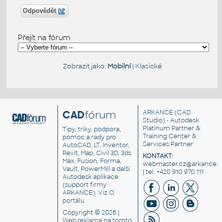
Odpovědět
Přejít na fórum
Zobrazit jako:
Mobilní
|
Klasické
CAD
fórum
ARKANCE
(CAD
Studio) - Autodesk
Platinum Partner &
Tipy, triky, podpora,
Training Center &
pomoc a rady pro
Services Partner
AutoCAD, LT, Inventor,
Revit, Map, Civil 3D, 3ds
KONTAKT:
Max, Fusion, Forma,
webmaster.cz@arkance.w
Vault, PowerMill a další
| tel. +420 910 970 111
Autodesk aplikace
(support firmy
ARKANCE). Viz
O
portálu
.
Copyright © 2026 |
Web reklama
na tomto