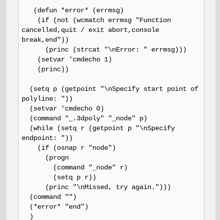
(defun *error* (errmsg)
(if (not (wcmatch errmsg "Function
cancelled,quit / exit abort,console
break,end"))
(princ (strcat "\nError: " errmsg)))
(setvar 'cmdecho 1)
(princ))
(setq p (getpoint "\nSpecify start point of
polyline: "))
(setvar 'cmdecho 0)
(command "_.3dpoly" "_node" p)
(while (setq r (getpoint p "\nSpecify
endpoint: "))
(if (osnap r "node")
(progn
(command "_node" r)
(setq p r))
(princ "\nMissed, try again.")))
(command "")
(*error* "end")
)