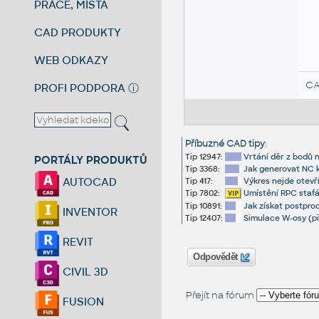
PRÁCE, MÍSTA
CAD PRODUKTY
WEB ODKAZY
CA
PROFI PODPORA
ⓘ
Příbuzné CAD tipy
:
Tip 12947:
Vrtání děr z bodů 
PORTÁLY PRODUKTŮ
Tip 3368:
Jak generovat NC k
AUTOCAD
Tip 417:
Výkres nejde otevř
Tip 7802:
Umístění RPC staf
Tip 10891:
Jak získat postpro
INVENTOR
Tip 12407:
Simulace W-osy (pi
REVIT
Odpovědět
CIVIL 3D
Přejít na fórum
FUSION