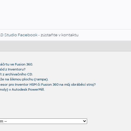
D Studio Facebook
- zústaňte v kontaktu
náčrtu ve Fusion 360.
ód z Inventoru?
ít z archivačního CD.
áže na šikmou plochu (rampa).
cesor pro Inventor HSM či Fusion 360 na můj obráběcí stroj?
noly) v Autodesk PowerMill.