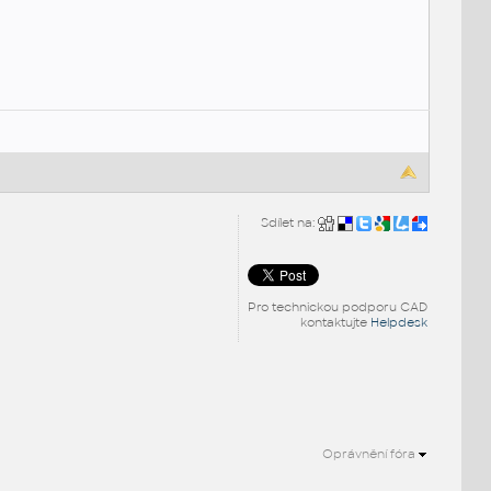
Sdílet na:
Pro technickou podporu CAD
kontaktujte
Helpdesk
Oprávnění fóra