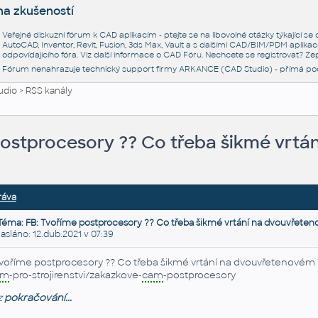
na zkušeností
Veřejné diskuzní fórum k CAD aplikacím - ptejte se na libovolné otázky týkající s
AutoCAD, Inventor, Revit, Fusion, 3ds Max, Vault a s dalšími CAD/BIM/PDM aplikac
odpovídajícího fóra. Viz další informace o
CAD Fóru
. Nechcete se registrovat? Zep
Fórum nenahrazuje technický support firmy ARKANCE (CAD Studio) - přímá po
udio
>
RSS kanály
postprocesory ?? Co třeba šikmé vrtá
ráva
Téma: FB: Tvoříme postprocesory ?? Co třeba šikmé vrtání na dvouvřete
láno: 12.dub.2021 v 07:39
voříme postprocesory ?? Co třeba šikmé vrtání na dvouvřetenovém 
am
-pro-strojirenstvi/zakazkove-
cam
-postprocesory
z
pokračování...