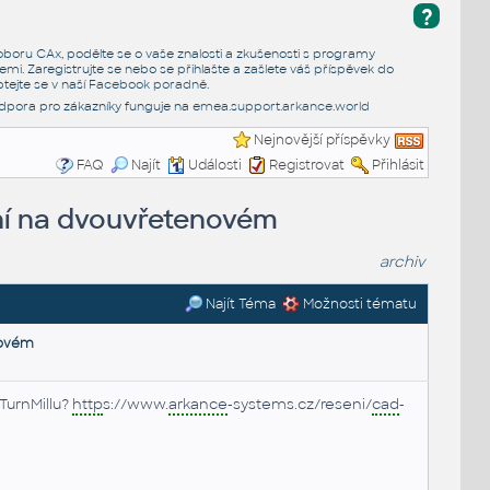
?
e oboru CAx, podělte se o vaše znalosti a zkušenosti s programy
emi. Zaregistrujte se nebo se přihlašte a zašlete váš příspěvek do
tejte se v naší
Facebook poradně
.
dpora pro zákazníky funguje na
emea.support.arkance.world
Nejnovější příspěvky
FAQ
Najít
Události
Registrovat
Přihlásit
ní na dvouvřetenovém
archiv
Najít Téma
Možnosti tématu
novém
TurnMillu?
http
s://www.
arkance
-systems.cz/reseni/
cad
-