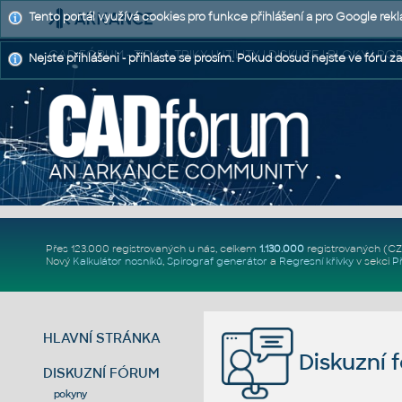
Tento portál využívá cookies pro funkce přihlášení a pro Google rek
CAD FÓRUM - TIPY A TRIKY | UTILITY | DISKUZE | BLOKY |
Nejste přihlášeni - přihlaste se prosím. Pokud dosud nejste ve fóru za
Přes 123.000 registrovaných u nás, celkem
1.130.000
registrovaných (C
Nový
Kalkulátor nosníků
,
Spirograf generátor
a
Regresní křivky
v sekci
P
HLAVNÍ STRÁNKA
Diskuzní 
DISKUZNÍ FÓRUM
pokyny