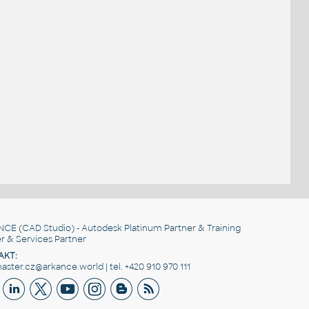
NCE
(CAD Studio) - Autodesk Platinum Partner & Training
r & Services Partner
AKT:
ster.cz@arkance.world | tel. +420 910 970 111