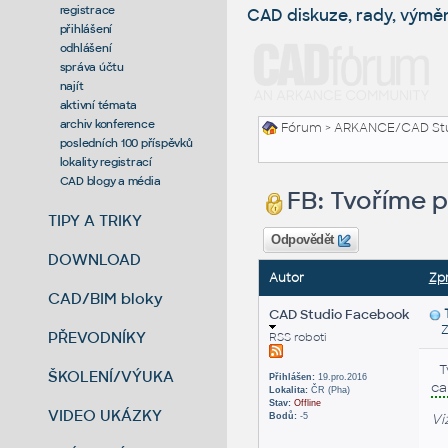
registrace
CAD diskuze, rady, výmě
přihlášení
odhlášení
správa účtu
najít
aktivní témata
archiv konference
Fórum
>
ARKANCE/CAD St
posledních 100 příspěvků
lokality registrací
CAD blogy a média
FB: Tvoříme 
TIPY A TRIKY
Odpovědět
DOWNLOAD
Autor
Zp
CAD/BIM bloky
CAD Studio Facebook
Zas
PŘEVODNÍKY
RSS roboti
T
ŠKOLENÍ/VÝUKA
Přihlášen:
19.pro.2016
c
Lokalita:
ČR (Pha)
Stav:
Offline
VIDEO UKÁZKY
Vi
Bodů:
-5