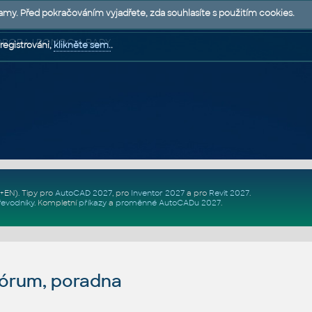
lamy. Před pokračováním vyjadřete, zda souhlasíte s použitím cookies.
 PODPORA | POMOC A RADY
registrováni,
klikněte sem.
.
Z+EN)
. Tipy pro
AutoCAD 2027
, pro
Inventor 2027
a pro
Revit 2027
.
řevodníky
.
Kompletní
příkazy
a
proměnné AutoCADu 2027
.
fórum, poradna