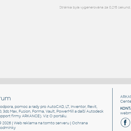
Stránka byla vygenerována za 0,215 sekund.
rum
ARKA
Cente
, podpora, pomoc a rady pro AutoCAD, LT, Inventor, Revit,
KONT
3D, 3ds Max, Fusion, Forma, Vault, PowerMill a další Autodesk
webma
support firmy ARKANCE). Viz
O portálu
.
© 2026 |
Web reklama
na tomto serveru |
Ochrana
podmínky