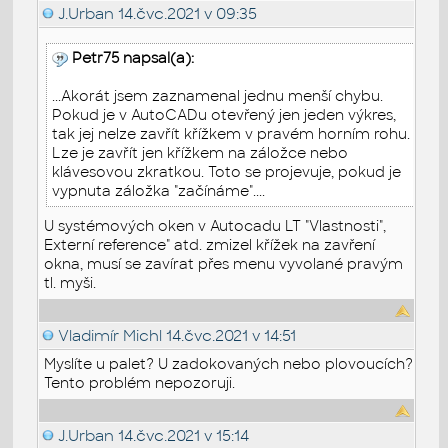
J.Urban
14.čvc.2021 v 09:35
Petr75 napsal(a):
...Akorát jsem zaznamenal jednu menší chybu.
Pokud je v AutoCADu otevřený jen jeden výkres,
tak jej nelze zavřít křížkem v pravém horním rohu.
Lze je zavřít jen křížkem na záložce nebo
klávesovou zkratkou. Toto se projevuje, pokud je
vypnuta záložka "začínáme"....
U systémových oken v Autocadu LT "Vlastnosti",
Externí reference" atd. zmizel křížek na zavření
okna, musí se zavírat přes menu vyvolané pravým
tl. myši.
Vladimír Michl
14.čvc.2021 v 14:51
Myslíte u palet? U zadokovaných nebo plovoucích?
Tento problém nepozoruji.
J.Urban
14.čvc.2021 v 15:14