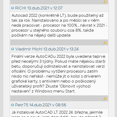
RICHI
13.dub.2021 v 12:07
Autocad 2022 (konkrétně LT), bude použitelný až
tak za rok. Nainstalováno a po měsíci se v něm
nedá pracovat - procesor na 100%....návrat k 2021 -
procesor u stejného souboru cca 8%...takže
počkám na nějaký další update
Vladimír Michl
13.dub.2021 v 13:24
Finální verze AutoCADu 2022 byla uvedena teprve
před necelými 3 týdny. Pokud máte nějakou starší
betu, doporučuji odinstalovat a nainstalovat verzi
oficiální. O problému vytížení procesoru zatím
nikdo nic nehlásil - nemůže jít o kolizi s driverem
grafické karty, s antivirem nebo o poškozený
uživatelský profil? Zkuste "Obnovit výchozí
nastavení" z Windows menu Start.
Petr75
14.dub.2021 v 08:56
Já instaloval AutoCAD LT 2022 24. března, jakmile