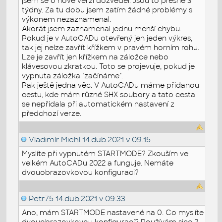
jsem se o nové verzi dozvěděl. Jsou to přesně 3
týdny. Za tu dobu jsem zatím žádné problémy s
výkonem nezaznamenal.
Akorát jsem zaznamenal jednu menší chybu.
Pokud je v AutoCADu otevřený jen jeden výkres,
tak jej nelze zavřít křížkem v pravém horním rohu.
Lze je zavřít jen křížkem na záložce nebo
klávesovou zkratkou. Toto se projevuje, pokud je
vypnuta záložka "začínáme".
Pak ještě jedna věc. V AutoCADu máme přidanou
cestu, kde mám různé SHX soubory a tato cesta
se nepřidala při automatickém nastavení z
předchozí verze.
Vladimír Michl
14.dub.2021 v 09:15
Myslíte při vypnutém STARTMODE? Zkouším ve
velkém AutoCADu 2022 a funguje. Nemáte
dvouobrazovkovou konfiguraci?
Petr75
14.dub.2021 v 09:33
Ano, mám STARTMODE nastavené na 0. Co myslíte
dvouobrazovkovou konfigurací? Používám sice 2