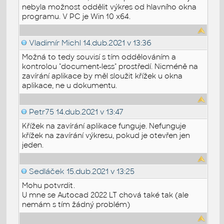
nebyla možnost oddělit výkres od hlavního okna
programu. V PC je Win 10 x64.
Vladimír Michl
14.dub.2021 v 13:36
Možná to tedy souvisí s tím oddělováním a
kontrolou "document-less" prostředí. Nicméně na
zavírání aplikace by měl sloužit křížek u okna
aplikace, ne u dokumentu.
Petr75
14.dub.2021 v 13:47
Křížek na zavírání aplikace funguje. Nefunguje
křížek na zavírání výkresu, pokud je otevřen jen
jeden.
Sedláček
15.dub.2021 v 13:25
Mohu potvrdit.
U mne se Autocad 2022 LT chová také tak (ale
nemám s tím žádný problém)