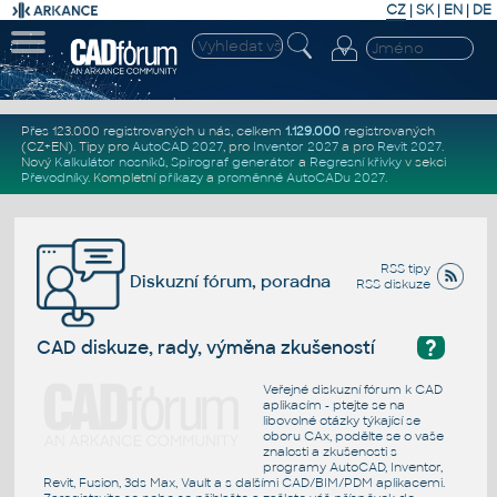
CZ
|
SK
|
EN
|
DE
Přes 123.000 registrovaných u nás, celkem
1.129.000
registrovaných
(CZ+EN)
. Tipy pro
AutoCAD 2027
, pro
Inventor 2027
a pro
Revit 2027
.
Nový
Kalkulátor nosníků
,
Spirograf generátor
a
Regresní křivky
v sekci
Převodníky
.
Kompletní
příkazy
a
proměnné AutoCADu 2027
.
RSS tipy
Diskuzní fórum, poradna
RSS diskuze
?
CAD diskuze, rady, výměna zkušeností
Veřejné diskuzní fórum k CAD
aplikacím - ptejte se na
libovolné otázky týkající se
oboru CAx, podělte se o vaše
znalosti a zkušenosti s
programy AutoCAD, Inventor,
Revit, Fusion, 3ds Max, Vault a s dalšími CAD/BIM/PDM aplikacemi.