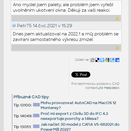
Ano myslel jsem palety, ale problém jsem vyřešil
uvolněním ukotvení okna. Děkuji za vaši reakci.
Petr75
14.čvc.2021 v 15:29
Dnes jsem aktualizoval na 2022.1 a můj problém se
zavíraní samostatného výkresu zmizel.
Sdílet na:
Pro technickou podporu CAD
kontaktujte
Helpdesk
Příbuzné CAD tipy
:
Mohu provozovat AutoCAD na MacOS 12
Tip 13100:
Monterey?
Proč mi export z Civilu 3D do IFC 4.3
Tip 14049:
neexportuje povrchy a tělesa?
Jak načíst 3D model z CATIA V5-6R2021 do
Tip 13051:
PowerMill 2022?