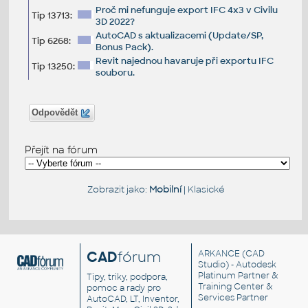
Proč mi nefunguje export IFC 4x3 v Civilu
Tip 13713:
3D 2022?
AutoCAD s aktualizacemi (Update/SP,
Tip 6268:
Bonus Pack).
Revit najednou havaruje při exportu IFC
Tip 13250:
souboru.
Odpovědět
Přejít na fórum
Zobrazit jako:
Mobilní
|
Klasické
CAD
fórum
ARKANCE
(CAD
Studio) - Autodesk
Platinum Partner &
Tipy, triky, podpora,
Training Center &
pomoc a rady pro
Services Partner
AutoCAD, LT, Inventor,