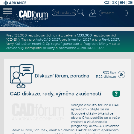
CZ
|
SK
|
EN
|
DE
Přes 123.000 registrovaných u nás, celkem
1.130.000
registrovaných
(CZ+EN)
. Tipy pro
AutoCAD 2027
, pro
Inventor 2027
a pro
Revit 2027
.
Nový
Kalkulátor nosníků
,
Spirograf generátor
a
Regresní křivky
v sekci
Převodníky
.
Kompletní
příkazy
a
proměnné AutoCADu 2027
.
RSS tipy
Diskuzní fórum, poradna
RSS diskuze
?
CAD diskuze, rady, výměna zkušeností
Veřejné diskuzní fórum k CAD
aplikacím - ptejte se na
libovolné otázky týkající se
oboru CAx, podělte se o vaše
znalosti a zkušenosti s
programy AutoCAD, Inventor,
Revit, Fusion, 3ds Max, Vault a s dalšími CAD/BIM/PDM aplikacemi.