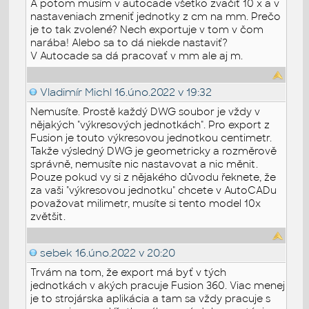
A potom musím v autocade všetko zväčiť 10 x a v
nastaveniach zmeniť jednotky z cm na mm. Prečo
je to tak zvolené? Nech exportuje v tom v čom
narába! Alebo sa to dá niekde nastaviť?
V Autocade sa dá pracovať v mm ale aj m.
Vladimír Michl
16.úno.2022 v 19:32
Nemusíte. Prostě každý DWG soubor je vždy v
nějakých "výkresových jednotkách". Pro export z
Fusion je touto výkresovou jednotkou centimetr.
Takže výsledný DWG je geometricky a rozměrově
správně, nemusíte nic nastavovat a nic měnit.
Pouze pokud vy si z nějakého důvodu řeknete, že
za vaši "výkresovou jednotku" chcete v AutoCADu
považovat milimetr, musíte si tento model 10x
zvětšit.
sebek
16.úno.2022 v 20:20
Trvám na tom, že export má byť v tých
jednotkách v akých pracuje Fusion 360. Viac menej
je to strojárska aplikácia a tam sa vždy pracuje s