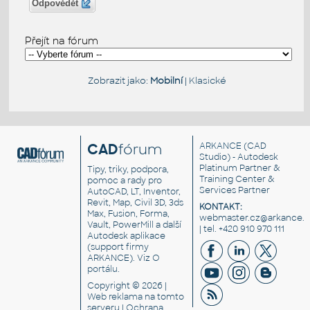
Odpovědět
Přejít na fórum
Zobrazit jako:
Mobilní
|
Klasické
CAD
fórum
ARKANCE
(CAD
Studio) - Autodesk
Platinum Partner &
Tipy, triky, podpora,
Training Center &
pomoc a rady pro
Services Partner
AutoCAD, LT, Inventor,
Revit, Map, Civil 3D, 3ds
KONTAKT:
Max, Fusion, Forma,
webmaster.cz@arkance.w
Vault, PowerMill a další
| tel. +420 910 970 111
Autodesk aplikace
(support firmy
ARKANCE). Viz
O
portálu
.
Copyright © 2026 |
Web reklama
na tomto
serveru |
Ochrana