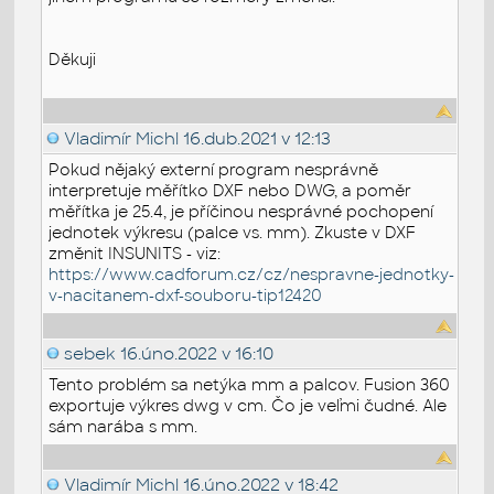
Děkuji
Vladimír Michl
16.dub.2021 v 12:13
Pokud nějaký externí program nesprávně
interpretuje měřítko DXF nebo DWG, a poměr
měřítka je 25.4, je příčinou nesprávné pochopení
jednotek výkresu (palce vs. mm). Zkuste v DXF
změnit INSUNITS - viz:
https://www.cadforum.cz/cz/nespravne-jednotky-
v-nacitanem-dxf-souboru-tip12420
sebek
16.úno.2022 v 16:10
Tento problém sa netýka mm a palcov. Fusion 360
exportuje výkres dwg v cm. Čo je veľmi čudné. Ale
sám narába s mm.
Vladimír Michl
16.úno.2022 v 18:42