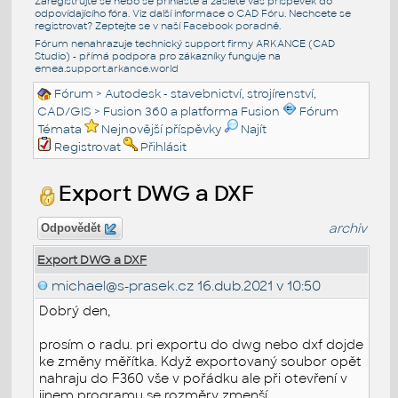
Zaregistrujte se nebo se přihlašte a zašlete váš příspěvek do
odpovídajícího fóra. Viz další informace o
CAD Fóru
. Nechcete se
registrovat? Zeptejte se v naší
Facebook poradně
.
Fórum nenahrazuje technický support firmy ARKANCE (CAD
Studio) - přímá podpora pro zákazníky funguje na
emea.support.arkance.world
Fórum
>
Autodesk - stavebnictví, strojírenství,
CAD/GIS
>
Fusion 360 a platforma Fusion
Fórum
Témata
Nejnovější příspěvky
Najít
Registrovat
Přihlásit
Export DWG a DXF
archiv
Odpovědět
Export DWG a DXF
michael@s-prasek.cz
16.dub.2021 v 10:50
Dobrý den,
prosím o radu. pri exportu do dwg nebo dxf dojde
ke změny měřítka. Když exportovaný soubor opět
nahraju do F360 vše v pořádku ale při otevření v
jinem programu se rozměry zmenší.