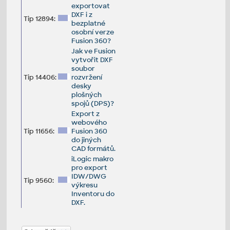
exportovat
DXF i z
Tip 12894:
bezplatné
osobní verze
Fusion 360?
Jak ve Fusion
vytvořit DXF
soubor
Tip 14406:
rozvržení
desky
plošných
spojů (DPS)?
Export z
webového
Tip 11656:
Fusion 360
do jiných
CAD formátů.
iLogic makro
pro export
IDW/DWG
Tip 9560:
výkresu
Inventoru do
DXF.