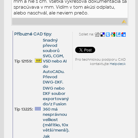
mm a nie s cm. Všetka výkresová dokumentácia sa
spracúvava v mm. Vidím v tom akúsi odplatu,
alebo naschvál, ale neviem prečo.
Příbuzné CAD tipy
:
Sdílet na:
Snadný
převod
souborů
SVG, CGM,
Pro technickou podporu CAD
Tip 12159:
VSD nebo AI
kontaktujte
Helpdesk
do
AutoCADu.
Převod
DWG-DXF.
DWG nebo
DXF soubor
exportovaný
do/z Fusion
Tip 13225:
360 má
nesprávnou
velikost
(měřítko, 10x
větší/menší).
Jak