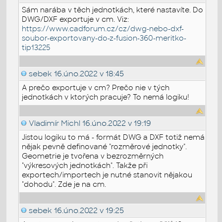
Sám narába v těch jednotkách, které nastavíte. Do
DWG/DXF exportuje v cm. Viz:
https://www.cadforum.cz/cz/dwg-nebo-dxf-
soubor-exportovany-do-z-fusion-360-meritko-
tip13225
sebek
16.úno.2022 v 18:45
A prečo exportuje v cm? Prečo nie v tých
jednotkách v ktorých pracuje? To nemá logiku!
Vladimír Michl
16.úno.2022 v 19:19
Jistou logiku to má - formát DWG a DXF totiž nemá
nějak pevně definované "rozměrové jednotky".
Geometrie je tvořena v bezrozměrných
"výkresových jednotkách". Takže při
exportech/importech je nutné stanovit nějakou
"dohodu". Zde je na cm.
sebek
16.úno.2022 v 19:25