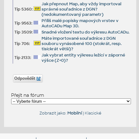
Jak přepnout Map, aby vždy importoval
Tip 5360:
správné souřadnice z DGN?
(nedokumentovaný parametr)
Příliš malé popisky mapových vrstev v
Tip 9563:
AutoCADu Map 3D.
Tip 3509:
Snadné vložení textu do výkresu AutoCADu.
Máte importované souřadnice z DGN
Tip 706:
souboru vynásobené 100 (stokrát, resp.
tisíckrát větší)?
Jak vybrat entity výkresu ležící v záporné
Tip 2133:
výšce (Z<0)?
Odpovědět
Přejít na fórum
Zobrazit jako:
Mobilní
|
Klasické