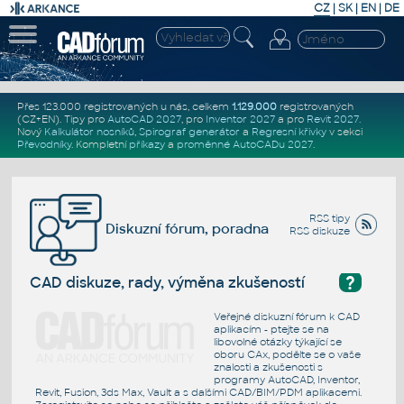
CZ
|
SK
|
EN
|
DE
Přes 123.000 registrovaných u nás, celkem
1.129.000
registrovaných
(CZ+EN)
. Tipy pro
AutoCAD 2027
, pro
Inventor 2027
a pro
Revit 2027
.
Nový
Kalkulátor nosníků
,
Spirograf generátor
a
Regresní křivky
v sekci
Převodníky
.
Kompletní
příkazy
a
proměnné AutoCADu 2027
.
RSS tipy
Diskuzní fórum, poradna
RSS diskuze
?
CAD diskuze, rady, výměna zkušeností
Veřejné diskuzní fórum k CAD
aplikacím - ptejte se na
libovolné otázky týkající se
oboru CAx, podělte se o vaše
znalosti a zkušenosti s
programy AutoCAD, Inventor,
Revit, Fusion, 3ds Max, Vault a s dalšími CAD/BIM/PDM aplikacemi.