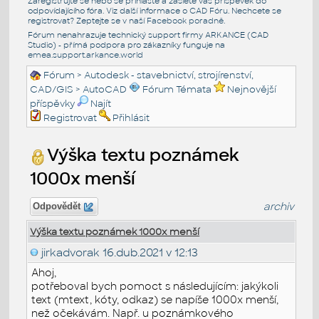
Zaregistrujte se nebo se přihlašte a zašlete váš příspěvek do
odpovídajícího fóra. Viz další informace o
CAD Fóru
. Nechcete se
registrovat? Zeptejte se v naší
Facebook poradně
.
Fórum nenahrazuje technický support firmy ARKANCE (CAD
Studio) - přímá podpora pro zákazníky funguje na
emea.support.arkance.world
Fórum
>
Autodesk - stavebnictví, strojírenství,
CAD/GIS
>
AutoCAD
Fórum Témata
Nejnovější
příspěvky
Najít
Registrovat
Přihlásit
Výška textu poznámek
1000x menší
archiv
Odpovědět
Výška textu poznámek 1000x menší
jirkadvorak
16.dub.2021 v 12:13
Ahoj,
potřeboval bych pomoct s následujícím: jakýkoli
text (mtext, kóty, odkaz) se napíše 1000x menší,
než očekávám. Např. u poznámkového