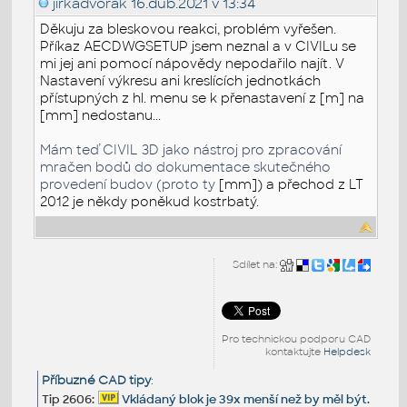
jirkadvorak
16.dub.2021 v 13:34
Děkuju za bleskovou reakci, problém vyřešen.
Příkaz AECDWGSETUP jsem neznal a v CIVILu se
mi jej ani pomocí nápovědy nepodařilo najít. V
Nastavení výkresu ani kreslících jednotkách
přístupných z hl. menu se k přenastavení z [m] na
[mm] nedostanu...
Mám teď CIVIL 3D jako nástroj pro zpracování
mračen bodů do dokumentace skutečného
provedení budov (proto ty
[mm])
a přechod z LT
2012 je někdy poněkud kostrbatý.
Sdílet na:
Pro technickou podporu CAD
kontaktujte
Helpdesk
Příbuzné CAD tipy
:
Tip 2606:
Vkládaný blok je 39x menší než by měl být.