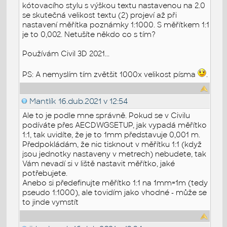
kótovacího stylu s výškou textu nastavenou na 2.0
se skutečná velikost textu (2) projeví až při
nastavení měřítka poznámky 1:1000. S měřítkem 1:1
je to 0,002. Netušíte někdo co s tím?
Používám Civil 3D 2021...
PS: A nemyslím tím zvětšit 1000x velikost písma
.
Mantlík
16.dub.2021 v 12:54
Ale to je podle mne správně. Pokud se v Civilu
podíváte přes AECDWGSETUP, jak vypadá měřítko
1:1, tak uvidíte, že je to 1mm představuje 0,001 m.
Předpokládám, že nic tisknout v měřítku 1:1 (když
jsou jednotky nastaveny v metrech) nebudete, tak
Vám nevadí si v liště nastavit měřítko, jaké
potřebujete.
Anebo si předefinujte měřítko 1:1 na 1mm=1m (tedy
pseudo 1:1000), ale tovidím jako vhodné - může se
to jinde vymstít