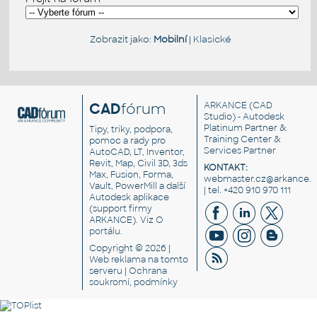
Zobrazit jako:
Mobilní
|
Klasické
CAD
fórum
ARKANCE
(CAD
Studio) - Autodesk
Platinum Partner &
Tipy, triky, podpora,
Training Center &
pomoc a rady pro
Services Partner
AutoCAD, LT, Inventor,
Revit, Map, Civil 3D, 3ds
KONTAKT:
Max, Fusion, Forma,
webmaster.cz@arkance.w
Vault, PowerMill a další
| tel. +420 910 970 111
Autodesk aplikace
(support firmy
ARKANCE). Viz
O
portálu
.
Copyright © 2026 |
Web reklama
na tomto
serveru |
Ochrana
soukromí, podmínky