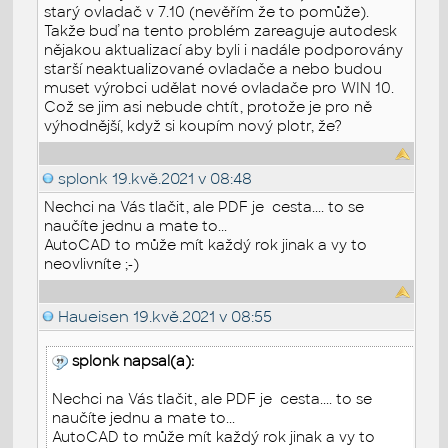
starý ovladač v 7.10 (nevěřím že to pomůže).
Takže buď na tento problém zareaguje autodesk
nějakou aktualizací aby byli i nadále podporovány
starší neaktualizované ovladače a nebo budou
muset výrobci udělat nové ovladače pro WIN 10.
Což se jim asi nebude chtít, protože je pro ně
výhodnější, když si koupím nový plotr, že?
splonk
19.kvě.2021 v 08:48
Nechci na Vás tlačit, ale PDF je cesta.... to se
naučíte jednu a mate to...
AutoCAD to může mít každý rok jinak a vy to
neovlivníte ;-)
Haueisen
19.kvě.2021 v 08:55
splonk napsal(a):
Nechci na Vás tlačit, ale PDF je cesta.... to se
naučíte jednu a mate to...
AutoCAD to může mít každý rok jinak a vy to