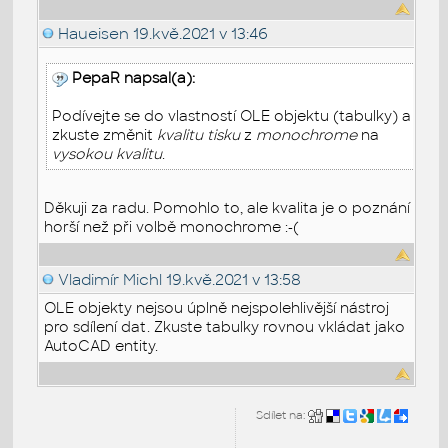
Haueisen
19.kvě.2021 v 13:46
PepaR napsal(a):
Podívejte se do vlastností OLE objektu (tabulky) a
zkuste změnit
kvalitu tisku
z
monochrome
na
vysokou kvalitu
.
Děkuji za radu. Pomohlo to, ale kvalita je o poznání
horší než při volbě monochrome :-(
Vladimír Michl
19.kvě.2021 v 13:58
OLE objekty nejsou úplně nejspolehlivější nástroj
pro sdílení dat. Zkuste tabulky rovnou vkládat jako
AutoCAD entity.
Sdílet na: