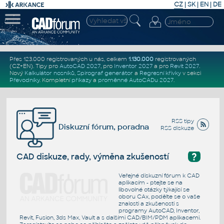
CZ
|
SK
|
EN
|
DE
Přes 123.000 registrovaných u nás, celkem
1.130.000
registrovaných
(CZ+EN)
. Tipy pro
AutoCAD 2027
, pro
Inventor 2027
a pro
Revit 2027
.
Nový
Kalkulátor nosníků
,
Spirograf generátor
a
Regresní křivky
v sekci
Převodníky
.
Kompletní
příkazy
a
proměnné AutoCADu 2027
.
RSS tipy
Diskuzní fórum, poradna
RSS diskuze
?
CAD diskuze, rady, výměna zkušeností
Veřejné diskuzní fórum k CAD
aplikacím - ptejte se na
libovolné otázky týkající se
oboru CAx, podělte se o vaše
znalosti a zkušenosti s
programy AutoCAD, Inventor,
Revit, Fusion, 3ds Max, Vault a s dalšími CAD/BIM/PDM aplikacemi.