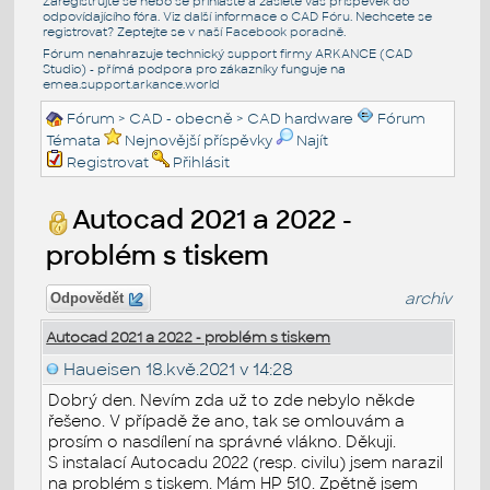
Zaregistrujte se nebo se přihlašte a zašlete váš příspěvek do
odpovídajícího fóra. Viz další informace o
CAD Fóru
. Nechcete se
registrovat? Zeptejte se v naší
Facebook poradně
.
Fórum nenahrazuje technický support firmy ARKANCE (CAD
Studio) - přímá podpora pro zákazníky funguje na
emea.support.arkance.world
Fórum
>
CAD - obecně
>
CAD hardware
Fórum
Témata
Nejnovější příspěvky
Najít
Registrovat
Přihlásit
Autocad 2021 a 2022 -
problém s tiskem
archiv
Odpovědět
Autocad 2021 a 2022 - problém s tiskem
Haueisen
18.kvě.2021 v 14:28
Dobrý den. Nevím zda už to zde nebylo někde
řešeno. V případě že ano, tak se omlouvám a
prosím o nasdílení na správné vlákno. Děkuji.
S instalací Autocadu 2022 (resp. civilu) jsem narazil
na problém s tiskem. Mám HP 510. Zpětně jsem