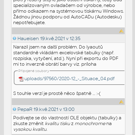
specializovaným ovladačem od výrobce, nebo
přímo odkazem na systémovou tiskárnu Windows.
Žádnou jinou podporu od AutoCADu (Autodesku)
nepotřebujete.
Haueisen
19.kvě.2021 v 12:35
Narazil jsem na další problém. Do lyaoutů
standardně vkládám excelovské tabulky (např.
rozpiska, vytyčení, atd.). Nyní při exportu do PDF
mi to inverzně obrátí barvy viz. príloha
Připojené soubory
uploads/97560/2020-12_-_Situace_04.pdf
S touhle verzí je prostě něco špatně ... :-(
PepaR
19.kvě.2021 v 13:00
Podívejte se do vlastností OLE objektu (tabulky) a
zkuste změnit
kvalitu tisku
z
monochrome
na
vysokou kvalitu
.