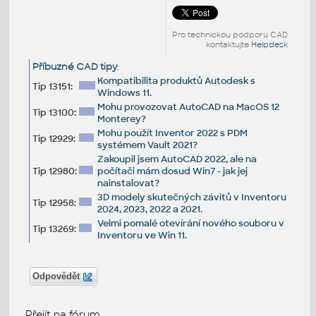
Pro technickou podporu CAD
kontaktujte
Helpdesk
Příbuzné CAD tipy
:
Kompatibilita produktů Autodesk s
Tip 13151:
Windows 11.
Mohu provozovat AutoCAD na MacOS 12
Tip 13100:
Monterey?
Mohu použít Inventor 2022 s PDM
Tip 12929:
systémem Vault 2021?
Zakoupil jsem AutoCAD 2022, ale na
Tip 12980:
počítači mám dosud Win7 - jak jej
nainstalovat?
3D modely skutečných závitů v Inventoru
Tip 12958:
2024, 2023, 2022 a 2021.
Velmi pomalé otevírání nového souboru v
Tip 13269:
Inventoru ve Win 11.
Odpovědět
Přejít na fórum