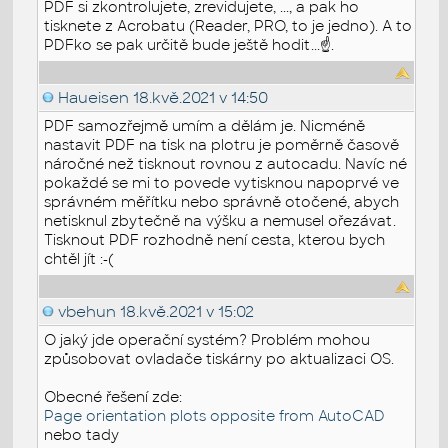
PDF si zkontrolujete, zrevidujete, ..., a pak ho
tisknete z Acrobatu (Reader, PRO, to je jedno). A to
PDFko se pak určitě bude ještě hodit...☝.
Haueisen
18.kvě.2021 v 14:50
PDF samozřejmě umím a dělám je. Nicméně
nastavit PDF na tisk na plotru je poměrně časově
náročné než tisknout rovnou z autocadu. Navíc né
pokaždé se mi to povede vytisknou napoprvé ve
správném měřítku nebo správně otočené, abych
netisknul zbytečně na výšku a nemusel ořezávat.
Tisknout PDF rozhodně není cesta, kterou bych
chtěl jít :-(
vbehun
18.kvě.2021 v 15:02
O jaký jde operační systém? Problém mohou
způsobovat ovladače tiskárny po aktualizaci OS.
Obecné řešení zde:
Page orientation plots opposite from AutoCAD
nebo tady