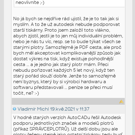
neovlivníte ;-)
No já bych se nejdříve rád ujistil, že je to tak jak si
myslím. A to že už autodesk nebude podporovat
starší tiskárny. Proto jsem založil toto vlákno,
abych zjistil, jestli je to jen můj individuální problém,
nebo je nás tu víc, resp. se to bude týkat všech se
starými plotry. Samozřejmě je PDF cesta, ale proč
bych měl akceptovat komplikovanější způsob jak
dostat výkres na tisk, když existuje pohodlnější
cesta ... a je jedno jak starý plotr mám. Přeci
nebudu pořizovat každých 5 let nový, když ten
starý pořád slouží dobře. Jenže to samozřejmě
není byznys, který by si výrobci hardwaru a
softwaru představovali ... peníze se přeci musí
točit, ne? :-)
Vladimír Michl
19.kvě.2021 v 11:37
V hodně starých verzích AutoCADu řešil Autodesk
podporu jednotlivých značek a modelů plotrů
(příkaz SPRÁVCEPLOTRŮ). Už delší dobu jsou ale
plotry řešeny stejně jako ostatní tiskárny, tedy buď