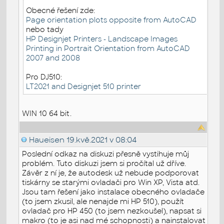
Obecné řešení zde:
Page orientation plots opposite from AutoCAD
nebo tady
HP Designjet Printers - Landscape Images
Printing in Portrait Orientation from AutoCAD
2007 and 2008
Pro DJ510:
LT2021 and Designjet 510 printer
WIN 10 64 bit.
Haueisen
19.kvě.2021 v 08:04
Poslední odkaz na diskuzi přesně vystihuje můj
problém. Tuto diskuzi jsem si pročítal už dříve.
Závěr z ní je, že autodesk už nebude podporovat
tiskárny se starými ovladači pro Win XP, Vista atd.
Jsou tam řešení jako instalace obecného ovladače
(to jsem zkusil, ale nenajde mi HP 510), použít
ovladač pro HP 450 (to jsem nezkoušel), napsat si
makro (to je asi nad mé schopnosti) a nainstalovat