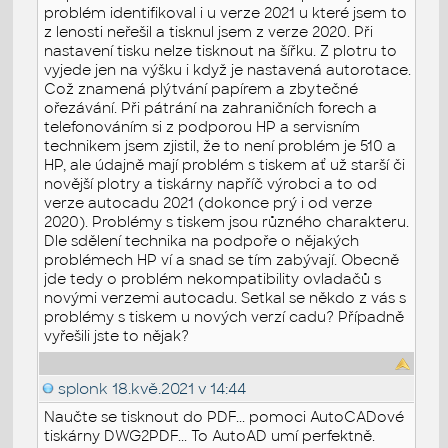
problém identifikoval i u verze 2021 u které jsem to
z lenosti neřešil a tisknul jsem z verze 2020. Při
nastavení tisku nelze tisknout na šířku. Z plotru to
vyjede jen na výšku i když je nastavená autorotace.
Což znamená plýtvání papírem a zbytečné
ořezávání. Při pátrání na zahraničních forech a
telefonováním si z podporou HP a servisním
technikem jsem zjistil, že to není problém je 510 a
HP, ale údajně mají problém s tiskem ať už starší či
novější plotry a tiskárny napříč výrobci a to od
verze autocadu 2021 (dokonce prý i od verze
2020). Problémy s tiskem jsou různého charakteru.
Dle sdělení technika na podpoře o nějakých
problémech HP ví a snad se tím zabývají. Obecně
jde tedy o problém nekompatibility ovladačů s
novými verzemi autocadu. Setkal se někdo z vás s
problémy s tiskem u nových verzí cadu? Případně
vyřešili jste to nějak?
splonk
18.kvě.2021 v 14:44
Naučte se tisknout do PDF... pomoci AutoCADové
tiskárny DWG2PDF... To AutoAD umí perfektně.