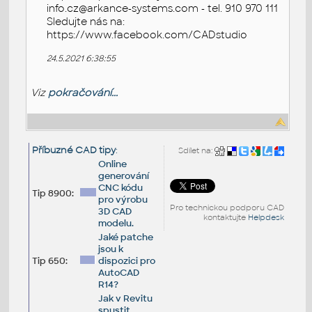
info.cz@arkance-systems.com - tel. 910 970 111
Sledujte nás na:
https://www.facebook.com/CADstudio
24.5.2021 6:38:55
Viz
pokračování...
Příbuzné CAD tipy
:
Sdílet na:
Online
generování
CNC kódu
Tip 8900:
pro výrobu
Pro technickou podporu CAD
3D CAD
kontaktujte
Helpdesk
modelu.
Jaké patche
jsou k
Tip 650:
dispozici pro
AutoCAD
R14?
Jak v Revitu
spustit