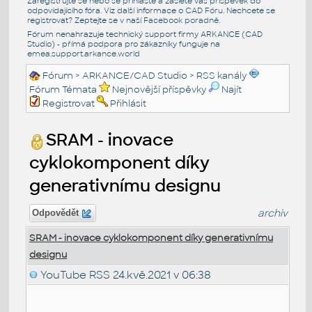
Zaregistrujte se nebo se přihlašte a zašlete váš příspěvek do
odpovídajícího fóra. Viz další informace o
CAD Fóru
. Nechcete se
registrovat? Zeptejte se v naší
Facebook poradně
.
Fórum nenahrazuje technický support firmy ARKANCE (CAD
Studio) - přímá podpora pro zákazníky funguje na
emea.support.arkance.world
Fórum
>
ARKANCE/CAD Studio
>
RSS kanály
Fórum Témata
Nejnovější příspěvky
Najít
Registrovat
Přihlásit
SRAM - inovace
cyklokomponent díky
generativnímu designu
archiv
Odpovědět
SRAM - inovace cyklokomponent díky generativnímu
designu
YouTube RSS
24.kvě.2021 v 06:38