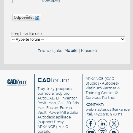
dostupný
Odpovědět
Přejít na fórum
Zobrazit jako:
Mobilní
|
Klasické
CAD
fórum
ARKANCE
(CAD
Studio) - Autodesk
Platinum Partner &
Tipy, triky, podpora,
Training Center &
pomoc a rady pro
Services Partner
AutoCAD, LT, Inventor,
Revit, Map, Civil 3D, 3ds
KONTAKT:
Max, Fusion, Forma,
webmaster.cz@arkance.w
Vault, PowerMill a další
| tel. +420 910 970 111
Autodesk aplikace
(support firmy
ARKANCE). Viz
O
portálu
.