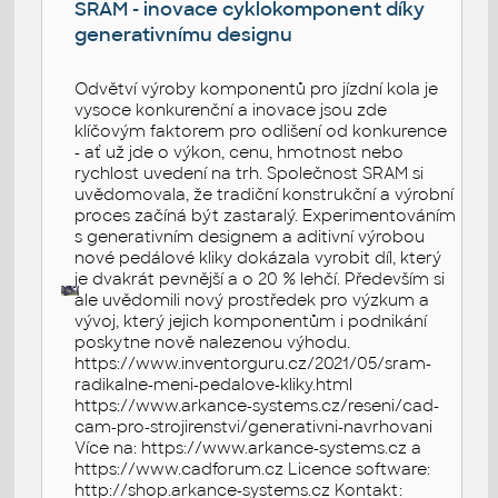
SRAM - inovace cyklokomponent díky
generativnímu designu
Odvětví výroby komponentů pro jízdní kola je
vysoce konkurenční a inovace jsou zde
klíčovým faktorem pro odlišení od konkurence
- ať už jde o výkon, cenu, hmotnost nebo
rychlost uvedení na trh. Společnost SRAM si
uvědomovala, že tradiční konstrukční a výrobní
proces začíná být zastaralý. Experimentováním
s generativním designem a aditivní výrobou
nové pedálové kliky dokázala vyrobit díl, který
je dvakrát pevnější a o 20 % lehčí. Především si
ale uvědomili nový prostředek pro výzkum a
vývoj, který jejich komponentům i podnikání
poskytne nově nalezenou výhodu.
https://www.inventorguru.cz/2021/05/sram-
radikalne-meni-pedalove-kliky.html
https://www.arkance-systems.cz/reseni/cad-
cam-pro-strojirenstvi/generativni-navrhovani
Více na: https://www.arkance-systems.cz a
https://www.cadforum.cz Licence software:
http://shop.arkance-systems.cz Kontakt: