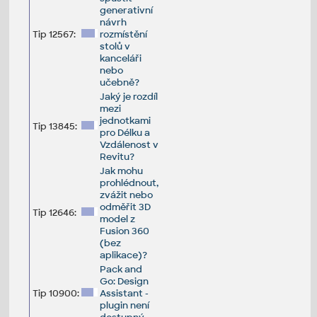
generativní
návrh
Tip 12567:
rozmístění
stolů v
kanceláři
nebo
učebně?
Jaký je rozdíl
mezi
jednotkami
Tip 13845:
pro Délku a
Vzdálenost v
Revitu?
Jak mohu
prohlédnout,
zvážit nebo
odměřit 3D
Tip 12646:
model z
Fusion 360
(bez
aplikace)?
Pack and
Go: Design
Tip 10900:
Assistant -
plugin není