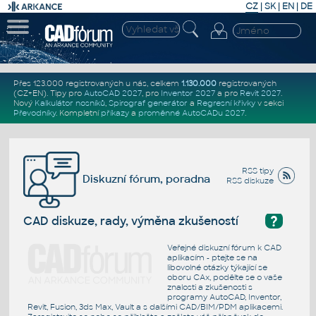
CZ
|
SK
|
EN
|
DE
Přes 123.000 registrovaných u nás, celkem
1.130.000
registrovaných
(CZ+EN)
. Tipy pro
AutoCAD 2027
, pro
Inventor 2027
a pro
Revit 2027
.
Nový
Kalkulátor nosníků
,
Spirograf generátor
a
Regresní křivky
v sekci
Převodníky
.
Kompletní
příkazy
a
proměnné AutoCADu 2027
.
RSS tipy
Diskuzní fórum, poradna
RSS diskuze
?
CAD diskuze, rady, výměna zkušeností
Veřejné diskuzní fórum k CAD
aplikacím - ptejte se na
libovolné otázky týkající se
oboru CAx, podělte se o vaše
znalosti a zkušenosti s
programy AutoCAD, Inventor,
Revit, Fusion, 3ds Max, Vault a s dalšími CAD/BIM/PDM aplikacemi.