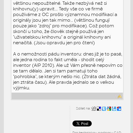
většinou nepoužitelné. Takže nezbývá než si
knihovnu(y) upravit... Tedy vše co ve firmě
používáme z OC prošlo významnou modifikací a
originály jsou jen tak mimo... (většinou fungují
pouze jako "zdroj" pro modifikace). Což potom
skončí u toho, že člověk stejně používá jen
"uživatelskou knihovnu" a originál knihovny ani
nenačítá. (Jsou opravdu jen pro čtení)
A o nemožnosti pádu inventoru: dnes již je to pasé,
ale jedna rodina to fakt uměla - shodit celý
inventor (AIP 2010). Ale už Vám přesně nepovím co
se tam dělalo. Jen si tam pamatuji toho
"pohrobka", se kterým nešlo nic. (Ztráta dat žádná,
jen ztráta času). Ale pravda jednalo se o velkou
výjimku.
Sdílet na:
Pro technickou podporu CAD