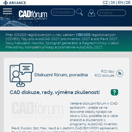
CZ
|
SK
|
EN
|
DE
Přes 123.000 registrovaných u nás, celkem
1.130.000
registrovaných
(CZ+EN)
. Tipy pro
AutoCAD 2027
, pro
Inventor 2027
a pro
Revit 2027
.
Nový
Kalkulátor nosníků
,
Spirograf generátor
a
Regresní křivky
v sekci
Převodníky
.
Kompletní
příkazy
a
proměnné AutoCADu 2027
.
RSS tipy
Diskuzní fórum, poradna
RSS diskuze
?
CAD diskuze, rady, výměna zkušeností
Veřejné diskuzní fórum k CAD
aplikacím - ptejte se na
libovolné otázky týkající se
oboru CAx, podělte se o vaše
znalosti a zkušenosti s
programy AutoCAD, Inventor,
Revit, Fusion, 3ds Max, Vault a s dalšími CAD/BIM/PDM aplikacemi.