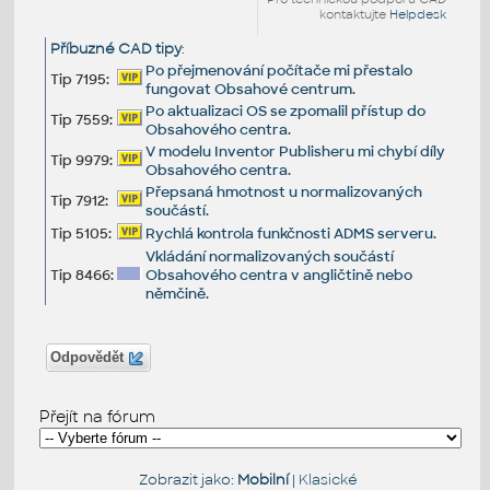
kontaktujte
Helpdesk
Příbuzné CAD tipy
:
Po přejmenování počítače mi přestalo
Tip 7195:
fungovat Obsahové centrum.
Po aktualizaci OS se zpomalil přístup do
Tip 7559:
Obsahového centra.
V modelu Inventor Publisheru mi chybí díly
Tip 9979:
Obsahového centra.
Přepsaná hmotnost u normalizovaných
Tip 7912:
součástí.
Tip 5105:
Rychlá kontrola funkčnosti ADMS serveru.
Vkládání normalizovaných součástí
Tip 8466:
Obsahového centra v angličtině nebo
němčině.
Odpovědět
Přejít na fórum
Zobrazit jako:
Mobilní
|
Klasické