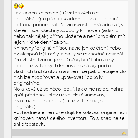
Tak záloha knihoven (uživatelských ale i
originálních) je předpokladem, to snad ani není
potřeba připomínat. Navíc inventor má adresář, ve
kterém jsou všechny soubory knihoven (adsklib,
nebo tak nějak) přímo uložené a není problém mít
jejich klidně denní zálohu.
Knihovny "originální" jsou navíc jen ke čtení, nebo
by alespoň být měly, a na ty se rozhodně nesahá!
Pro vlastní tvorbu je možné vytvořit libovolný
počet uživatelských knihoven s názvy podle
vlastních tříd či oborů a s těmi se pak pracuje a do
nich lze zkopírovat a upravovat i cokoliv
originálního.
No a když už se něco "po...", tak o nic nejde, nahraji
zpět předchozí stav uživatelské knihovny,
maximálně o ni přijdu (tu uživatelskou, ne
originální).
Rozhodně ale nemůže dojít ke kolapsu originálních
knihoven, natož celého Inventoru. To si snad nelze
ani představit.