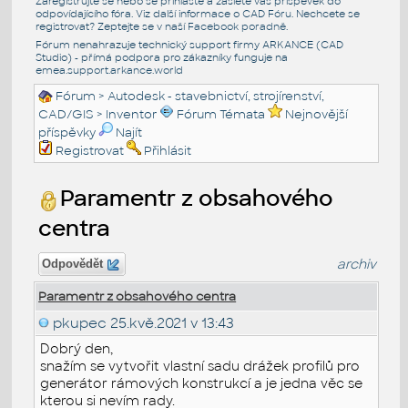
Zaregistrujte se nebo se přihlašte a zašlete váš příspěvek do
odpovídajícího fóra. Viz další informace o
CAD Fóru
. Nechcete se
registrovat? Zeptejte se v naší
Facebook poradně
.
Fórum nenahrazuje technický support firmy ARKANCE (CAD
Studio) - přímá podpora pro zákazníky funguje na
emea.support.arkance.world
Fórum
>
Autodesk - stavebnictví, strojírenství,
CAD/GIS
>
Inventor
Fórum Témata
Nejnovější
příspěvky
Najít
Registrovat
Přihlásit
Paramentr z obsahového
centra
archiv
Odpovědět
Paramentr z obsahového centra
pkupec
25.kvě.2021 v 13:43
Dobrý den,
snažím se vytvořit vlastní sadu drážek profilů pro
generátor rámových konstrukcí a je jedna věc se
kterou si nevím rady.