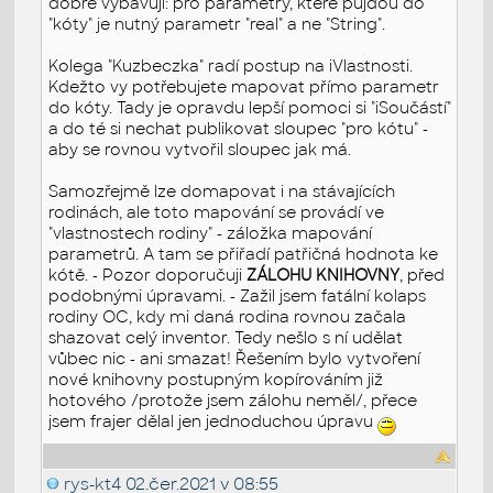
dobře vybavuji: pro parametry, které půjdou do
"kóty" je nutný parametr "real" a ne "String".
Kolega "Kuzbeczka" radí postup na iVlastnosti.
Kdežto vy potřebujete mapovat přímo parametr
do kóty. Tady je opravdu lepší pomoci si "iSoučástí"
a do té si nechat publikovat sloupec "pro kótu" -
aby se rovnou vytvořil sloupec jak má.
Samozřejmě lze domapovat i na stávajících
rodinách, ale toto mapování se provádí ve
"vlastnostech rodiny" - záložka mapování
parametrů. A tam se přiřadí patřičná hodnota ke
kótě. - Pozor doporučuji
ZÁLOHU KNIHOVNY
, před
podobnými úpravami. - Zažil jsem fatální kolaps
rodiny OC, kdy mi daná rodina rovnou začala
shazovat celý inventor. Tedy nešlo s ní udělat
vůbec nic - ani smazat! Řešením bylo vytvoření
nové knihovny postupným kopírováním již
hotového /protože jsem zálohu neměl/, přece
jsem frajer dělal jen jednoduchou úpravu
rys-kt4
02.čer.2021 v 08:55