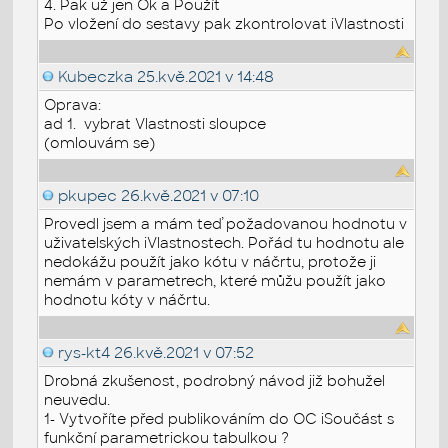
4. Pak už jen Ok a Použít
Po vložení do sestavy pak zkontrolovat iVlastnosti
Kubeczka
25.kvě.2021 v 14:48
Oprava:
ad 1. vybrat Vlastnosti sloupce
(omlouvám se)
pkupec
26.kvě.2021 v 07:10
Provedl jsem a mám teď požadovanou hodnotu v
uživatelských iVlastnostech. Pořád tu hodnotu ale
nedokážu použít jako kótu v náčrtu, protože ji
nemám v parametrech, které můžu použít jako
hodnotu kóty v náčrtu.
rys-kt4
26.kvě.2021 v 07:52
Drobná zkušenost, podrobný návod již bohužel
neuvedu.
1- Vytvoříte před publikováním do OC iSoučást s
funkční parametrickou tabulkou ?