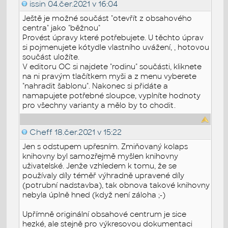
issin
04.čer.2021 v 16:04
Ještě je možné součást "otevřít z obsahového
centra" jako "běžnou"
Provést úpravy které potřebujete. U těchto úprav
si pojmenujete kótydle vlastního uvážení, , hotovou
součást uložíte.
V editoru OC si najdete "rodinu" součásti, kliknete
na ni pravým tlačítkem myši a z menu vyberete
"nahradit šablonu". Nakonec si přidáte a
namapujete potřebné sloupce, vyplníte hodnoty
pro všechny varianty a mělo by to chodit.
Cheff
18.čer.2021 v 15:22
Jen s odstupem upřesním. Zmiňovaný kolaps
knihovny byl samozřejmě myšlen knihovny
uživatelské. Jenže vzhledem k tomu, že se
používaly díly téměř výhradně upravené díly
(potrubní nadstavba), tak obnova takové knihovny
nebyla úplně hned (když není záloha ;-)
Upřímně originální obsahové centrum je sice
hezké, ale stejně pro výkresovou dokumentaci