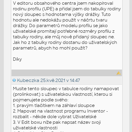
V editoru obsahového centra jsem nakopíroval
rodinu profilu (UPE) a přidal jsem do tabulky rodiny
nový sloupec s hodnotama výšky drážky. Tuto
hodnotu ale nedokážu použít v náčrtu tvaru
drážky. Do parametrů modelu profilu se jako
uživatelské promítají potřebné rozměry profilu z
tabulky rodiny, ale můj nově přidaný sloupec ne.
Jak ho z tabulky rodiny dostanu do uživatelských
parametrů, abych ho mohl použít?
Díky
Kubeczka
25.kvě.2021 v 14:47
Musíte tento sloupec v tabulce rodiny namapovat
(prolinkovat) s uživatelskou vlastností, kterou si
pojmenujete podle svého:
1. pravým tlačítkem na záhlaví sloupce
2. Mapovat na vlastnost programu Inventor -
rozbalit - někde dole vybrat Uživatelské
3. V Edit boxu níže pak napsat název svoji
uživatelské vlastnosti