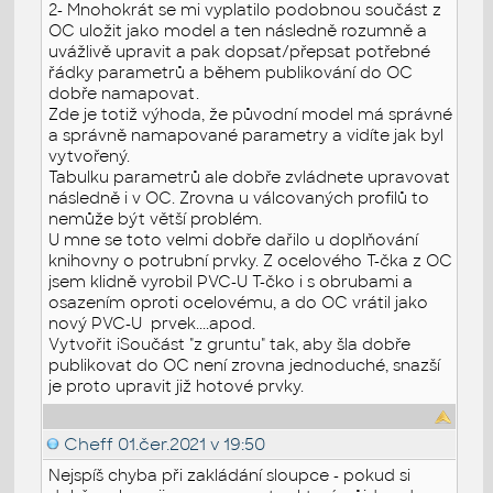
2- Mnohokrát se mi vyplatilo podobnou součást z
OC uložit jako model a ten následně rozumně a
uvážlivě upravit a pak dopsat/přepsat potřebné
řádky parametrů a během publikování do OC
dobře namapovat.
Zde je totiž výhoda, že původní model má správné
a správně namapované parametry a vidíte jak byl
vytvořený.
Tabulku parametrů ale dobře zvládnete upravovat
následně i v OC. Zrovna u válcovaných profilů to
nemůže být větší problém.
U mne se toto velmi dobře dařilo u doplňování
knihovny o potrubní prvky. Z ocelového T-čka z OC
jsem klidně vyrobil PVC-U T-čko i s obrubami a
osazením oproti ocelovému, a do OC vrátil jako
nový PVC-U prvek....apod.
Vytvořit iSoučást "z gruntu" tak, aby šla dobře
publikovat do OC není zrovna jednoduché, snazší
je proto upravit již hotové prvky.
Cheff
01.čer.2021 v 19:50
Nejspíš chyba při zakládání sloupce - pokud si