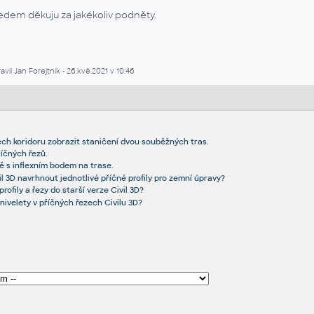
edem děkuju za jakékoliv podněty.
avil Jan Forejtník - 26.kvě.2021 v 10:46
ech koridoru zobrazit staničení dvou souběžných tras.
říčných řezů.
ě s inflexním bodem na trase.
l 3D navrhnout jednotlivé příčné profily pro zemní úpravy?
rofily a řezy do starší verze Civil 3D?
nivelety v příčných řezech Civilu 3D?