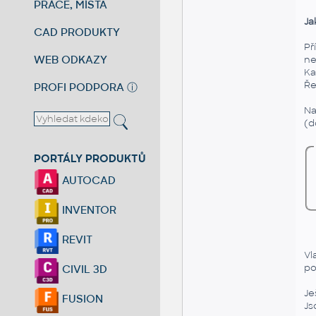
PRÁCE, MÍSTA
Ja
CAD PRODUKTY
Př
WEB ODKAZY
ne
Ka
Ře
PROFI PODPORA
ⓘ
Na
(d
PORTÁLY PRODUKTŮ
AUTOCAD
INVENTOR
REVIT
Vl
po
CIVIL 3D
Je
FUSION
Js