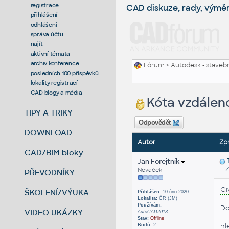
registrace
CAD diskuze, rady, výmě
přihlášení
odhlášení
správa účtu
najít
aktivní témata
archiv konference
Fórum
>
Autodesk - stavebni
posledních 100 příspěvků
lokality registrací
CAD blogy a média
Kóta vzdáleno
TIPY A TRIKY
Odpovědět
DOWNLOAD
Autor
Zp
CAD/BIM bloky
Jan Forejtník
Zas
Nováček
PŘEVODNÍKY
Ci
ŠKOLENÍ/VÝUKA
Přihlášen:
10.úno.2020
Lokalita:
ČR (JM)
Používám:
Do
VIDEO UKÁZKY
AutoCAD2013
Stav:
Offline
hl
Bodů:
2