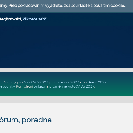
lamy. Před pokračováním vyjadřete, zda souhlasíte s použitím cookies.
 PODPORA | POMOC A RADY
registrováni,
klikněte sem.
.
Z+EN)
. Tipy pro
AutoCAD 2027
, pro
Inventor 2027
a pro
Revit 2027
.
řevodníky
.
Kompletní
příkazy
a
proměnné AutoCADu 2027
.
fórum, poradna