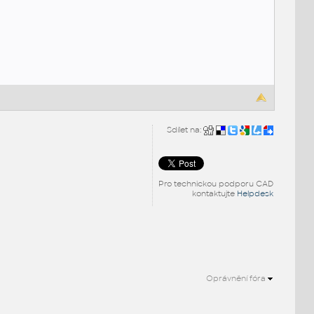
Sdílet na:
Pro technickou podporu CAD
kontaktujte
Helpdesk
Oprávnění fóra