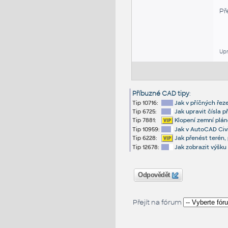
Př
Upr
Příbuzné CAD tipy
:
Tip 10716:
Jak v příčných řez
Tip 6725:
Jak upravit čísla p
Tip 7881:
Klopení zemní plán
Tip 10959:
Jak v AutoCAD Civi
Tip 6228:
Jak přenést terén, p
Tip 12678:
Jak zobrazit výšku 
Odpovědět
Přejít na fórum