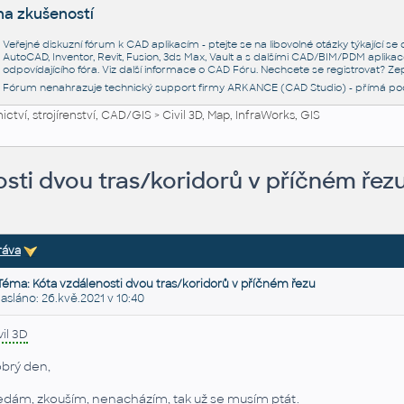
na zkušeností
Veřejné diskuzní fórum k CAD aplikacím - ptejte se na libovolné otázky týkající s
AutoCAD, Inventor, Revit, Fusion, 3ds Max, Vault a s dalšími CAD/BIM/PDM aplikac
odpovídajícího fóra. Viz další informace o
CAD Fóru
. Nechcete se registrovat? Zep
Fórum nenahrazuje technický support firmy ARKANCE (CAD Studio) - přímá po
ctví, strojírenství, CAD/GIS
>
Civil 3D, Map, InfraWorks, GIS
sti dvou tras/koridorů v příčném řez
ráva
Téma: Kóta vzdálenosti dvou tras/koridorů v příčném řezu
láno: 26.kvě.2021 v 10:40
vil 3D
brý den,
edám, zkouším, nenacházím, tak už se musím ptát.