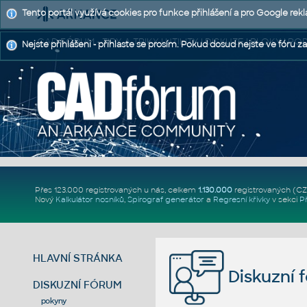
Tento portál využívá cookies pro funkce přihlášení a pro Google rek
CAD FÓRUM - TIPY A TRIKY | UTILITY | DISKUZE | BLOKY |
Nejste přihlášeni - přihlaste se prosím. Pokud dosud nejste ve fóru za
Přes 123.000 registrovaných u nás, celkem
1.130.000
registrovaných (C
Nový
Kalkulátor nosníků
,
Spirograf generátor
a
Regresní křivky
v sekci
P
HLAVNÍ STRÁNKA
Diskuzní 
DISKUZNÍ FÓRUM
pokyny