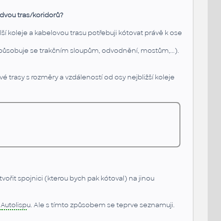
dvou tras/koridorů?
lší koleje a kabelovou trasu potřebuji kótovat právě k ose
způsobuje se trakčním sloupům, odvodnění, mostům,...).
trasy s rozměry a vzdáleností od osy nejbližší koleje
it spojnici (kterou bych pak kótoval) na jinou
o
Autolisp
u. Ale s tímto způsobem se teprve seznamuji.