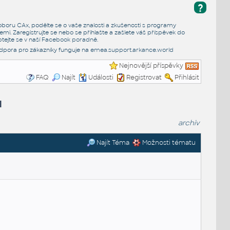
?
e oboru CAx, podělte se o vaše znalosti a zkušenosti s programy
emi. Zaregistrujte se nebo se přihlašte a zašlete váš příspěvek do
tejte se v naší
Facebook poradně
.
dpora pro zákazníky funguje na
emea.support.arkance.world
Nejnovější příspěvky
FAQ
Najít
Události
Registrovat
Přihlásit
u
archiv
Najít Téma
Možnosti tématu