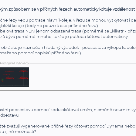
kým způsobem se v příčných řezech automaticky kótuje vzdálenost 
íčné řezy vedu po trase hlavní koleje, v řezu se mohou vyskytovat i da
jbližší koleje (tedy ne pouze k ose příčného řezu).
belová trasa NENÍ jenom odsazená trasa (poměrně se ,,klikatí" - při
zů bývá poměrně mnoho, takže je potřeba kótovat automaticky.
 obrázku je naznačen hledaný výsledek - podsestava výkopu kabelové 
osaženo pomocí popisků příčného řezu)
Připojené náhledy
astní podsestavu pomocí kódu okótovat umím, nicméně neumím vytvoř
dsestavu.
ště zvažuji vygenerované příčné řezy kótovat pomocí Dynama neb
ou i jiné možnosti?