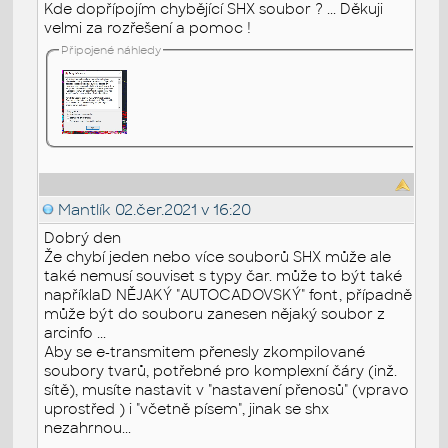
Kde dopřípojím chybějící SHX soubor ? ... Děkuji
velmi za rozřešení a pomoc !
Připojené náhledy
Mantlík
02.čer.2021 v 16:20
Dobrý den
Že chybí jeden nebo více souborů SHX může ale
také nemusí souviset s typy čar. může to být také
napříklaD NĚJAKÝ "AUTOCADOVSKÝ" font, případně
může být do souboru zanesen nějaký soubor z
arcinfo ...
Aby se e-transmitem přenesly zkompilované
soubory tvarů, potřebné pro komplexní čáry (inž.
sítě), musíte nastavit v "nastavení přenosů" (vpravo
uprostřed ) i "včetně písem", jinak se shx
nezahrnou...