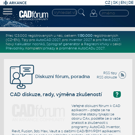
CZ
|
SK
|
EN
|
DE
Přes 123.000 registrovaných u nás, celkem
1.130.000
registrovaných
(CZ+EN)
. Tipy pro
AutoCAD 2027
, pro
Inventor 2027
a pro
Revit 2027
.
Nový
Kalkulátor nosníků
,
Spirograf generátor
a
Regresní křivky
v sekci
Převodníky
.
Kompletní
příkazy
a
proměnné AutoCADu 2027
.
RSS tipy
Diskuzní fórum, poradna
RSS diskuze
?
CAD diskuze, rady, výměna zkušeností
Veřejné diskuzní fórum k CAD
aplikacím - ptejte se na
libovolné otázky týkající se
oboru CAx, podělte se o vaše
znalosti a zkušenosti s
programy AutoCAD, Inventor,
Revit, Fusion, 3ds Max, Vault a s dalšími CAD/BIM/PDM aplikacemi.