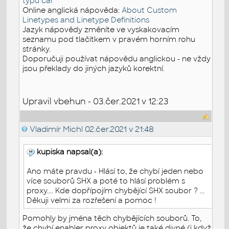
typů čar
Online anglická nápověda:
About Custom
Linetypes and Linetype Definitions
Jazyk nápovědy změníte ve vyskakovacím
seznamu pod tlačítkem v pravém horním rohu
stránky.
Doporučuji používat nápovědu anglickou - ne vždy
jsou překlady do jiných jazyků korektní.
Upravil vbehun - 03.čer.2021 v 12:23
Vladimír Michl
02.čer.2021 v 21:48
kupiska napsal(a):
Ano máte pravdu - Hlásí to, že chybí jeden nebo
více souborů SHX a poté to hlásí problém s
proxy.... Kde dopřípojím chybějící SHX soubor ? ...
Děkuji velmi za rozřešení a pomoc !
Pomohly by jména těch chybějících souborů. To,
že chybí enabler proxy objektů je také divné (i když