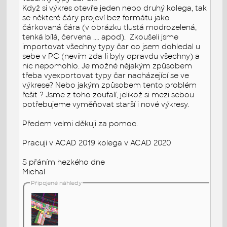
Když si výkres otevře jeden nebo druhý kolega, tak
se některé čáry projeví bez formátu jako
čárkovaná čára (v obrázku tlustá modrozelená,
tenká bílá, červena .... apod). Zkoušeli jsme
importovat všechny typy čar co jsem dohledal u
sebe v PC (nevím zda-li byly opravdu všechny) a
nic nepomohlo. Je možné nějakým způsobem
třeba vyexportovat typy čar nacházející se ve
výkrese? Nebo jakým způsobem tento problém
řešit ? Jsme z toho zoufalí, jelikož si mezi sebou
potřebujeme vyměňovat starší i nové výkresy.
Předem velmi děkuji za pomoc.
Pracuji v ACAD 2019 kolega v ACAD 2020
S přáním hezkého dne
Michal
Připojené náhledy