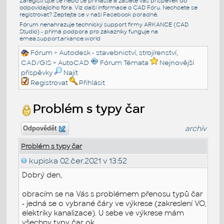
Zaregistrujte se nebo se přihlašte a zašlete váš příspěvek do
odpovídajícího fóra. Viz další informace o
CAD Fóru
. Nechcete se
registrovat? Zeptejte se v naší
Facebook poradně
.
Fórum nenahrazuje technický support firmy ARKANCE (CAD
Studio) - přímá podpora pro zákazníky funguje na
emea.support.arkance.world
Fórum
>
Autodesk - stavebnictví, strojírenství,
CAD/GIS
>
AutoCAD
Fórum Témata
Nejnovější
příspěvky
Najít
Registrovat
Přihlásit
Problém s typy čar
archiv
Odpovědět
Problém s typy čar
kupiska
02.čer.2021 v 13:52
Dobrý den,
obracím se na Vás s problémem přenosu typů čar
- jedná se o vybrané čáry ve výkrese (zakreslení VO,
elektriky kanalizace). U sebe ve výkrese mám
všechny typy čar ok.