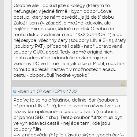
Osobně ale - pokud jste s kolegy (kterým to
nefunguje) v jedné firmě - bych doporučoval
postup, který se nám osvědčuje již delší dobu
Založil jsem (v zásadě je možné kdekoliv, ale
nejlépe mimo akce, klidně i na disk C nebo do
rootu disku D adresář (např. "XXX-SUPPORT") a do
něj sesypal všechny čáry (soubory LIN a SHX), šrafy
(soubory PAT), případně i další - např upravované
soubory CUIX, apod. Tedy kromě originálních.
Tento adresář se jednoduše rozkopíruje na
všechny PC ve firmě - ale jak píše p. Michl, musíte k
tomuto adresáři nastavit v možnostech acadu
cestu - doporučuji "hodně vysoko"
vbehun
02.čer.2021 v 17:32
Podívejte se na příslušnou definici čar (soubor s
příponou LIN - *.lin), kde je uveden název tvaru a
název kompilovaného souboru tvarů (soubor s
příponou SHX, *.shx). Tento soubor
*.shx
musí být
ve vyhledávací cestě - nejlépe tam, kde jsou
soubory
*.lin
.
---viz nápověda (F1): "o uživatelských typech čar"--