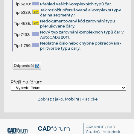
Tip 5270:
Přehled vašich komplexních typů čar.
Jak rozložit přerušované a komplexní typy
Tip 5329:
čar na segmenty?
Nedokumentovaný kód zarovnání typu
Tip 4536:
přerušované čáry.
Nový typ zarovnání komplexních typů čar v
Tip 7432:
AutoCADu 2011.
Neplatné číslo nebo chybné pokračování -
Tip 11789:
při tvorbě typu čáry.
Odpovědět
Přejít na fórum
Zobrazit jako:
Mobilní
|
Klasické
CAD
fórum
ARKANCE
(CAD
Studio) - Autodesk