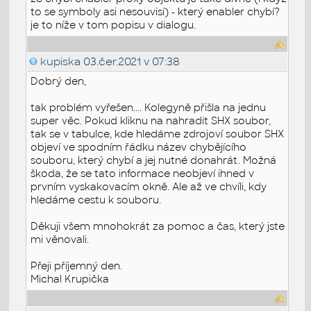
to se symboly asi nesouvisí) - který enabler chybí?
je to níže v tom popisu v dialogu.
kupiska
03.čer.2021 v 07:38
Dobrý den,
tak problém vyřešen.... Kolegyně přišla na jednu
super věc. Pokud kliknu na nahradit SHX soubor,
tak se v tabulce, kde hledáme zdrojoví soubor SHX
objeví ve spodním řádku název chybějícího
souboru, který chybí a jej nutné donahrát. Možná
škoda, že se tato informace neobjeví ihned v
prvním vyskakovacím okně. Ale až ve chvíli, kdy
hledáme cestu k souboru.
Děkuji všem mnohokrát za pomoc a čas, který jste
mi věnovali.
Přeji příjemný den.
Michal Krupička