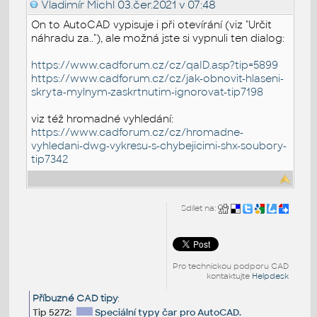
Vladimír Michl
03.čer.2021 v 07:48
On to AutoCAD vypisuje i při otevírání (viz "Určit
náhradu za.."), ale možná jste si vypnuli ten dialog:
https://www.cadforum.cz/cz/qaID.asp?tip=5899
https://www.cadforum.cz/cz/jak-obnovit-hlaseni-
skryta-mylnym-zaskrtnutim-ignorovat-tip7198
viz též hromadné vyhledání:
https://www.cadforum.cz/cz/hromadne-
vyhledani-dwg-vykresu-s-chybejicimi-shx-soubory-
tip7342
Sdílet na:
Pro technickou podporu CAD
kontaktujte
Helpdesk
Příbuzné CAD tipy
:
Tip 5272:
Speciální typy čar pro AutoCAD.