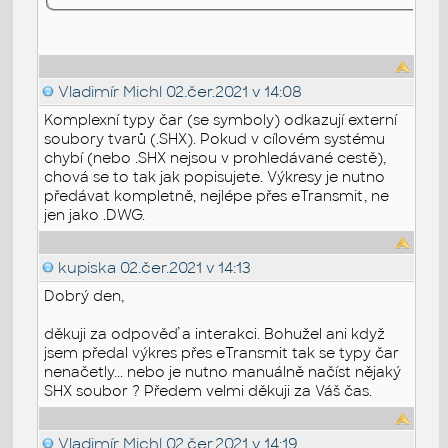
Vladimír Michl
02.čer.2021 v 14:08
Komplexní typy čar (se symboly) odkazují externí
soubory tvarů (.SHX). Pokud v cílovém systému
chybí (nebo .SHX nejsou v prohledávané cestě),
chová se to tak jak popisujete. Výkresy je nutno
předávat kompletně, nejlépe přes eTransmit, ne
jen jako .DWG.
kupiska
02.čer.2021 v 14:13
Dobrý den,
děkuji za odpověď a interakci. Bohužel ani když
jsem předal výkres přes eTransmit tak se typy čar
nenačetly... nebo je nutno manuálně načíst nějaký
SHX soubor ? Předem velmi děkuji za Váš čas.
Vladimír Michl
02.čer.2021 v 14:19