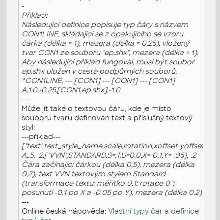
-
Příklad:
Následující definice popisuje typ čáry s názvem
CON1LINE, skládající se z opakujícího se vzoru
čárka (délka = 1), mezera (délka = 0,25), vložený
tvar CON1 ze souboru "ep.shx",
mezera (délka = 1)
.
Aby následující příklad fungoval, musí být soubor
ep.shx uložen v cestě podpůrných souborů.
*CON1LINE, --- [CON1] --- [CON1] --- [CON1]
A,1.0,-0.25,[CON1,ep.shx],-1.0
---
Může jít také o textovou čáru, kde je místo
souboru tvaru definován text a příslušný textový
styl:
---příklad---
["text",text_style_name,scale,rotation,xoffset,yoffset]
A,.5,-.2,["VVN",STANDARD,S=.1,U=0.0,X=-0.1,Y=-.05],-.2
Čára začínající čárkou (délka 0,5), mezera (délka
0,2), text VVN textovým stylem Standard
(transformace textu: měřítko 0.1; rotace 0°;
posunutí -0.1 po X a -0.05 po Y), mezera (délka 0.2)
---
Online česká nápověda:
Vlastní typy čar a definice