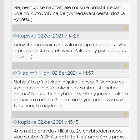
Ne, nemusí se načítat, ale musí se umístit někam,
kde ho AutoCAD najde (vyhledávací cesta, složka
výkresu).
kupiska
02.čer.2021 v 14:25
boužel jsme vyextrahovali celý zip do jedné složky
a problém stále přetrvává. Zakopaný pes bude asi
jinde ... :(
Vladimír Michl
02.čer.2021 v 14:57
Nehlásí to při otvírání nějakou chybu? Nemáte ve
vyhledávací cestě kolizní .shx soubor stejného
jména? Nejsou ty "chybějící" symboly jen v nějakém
mrňavém měřítku? Těch možných příčin zase až
tolik není, to najdeme.
kupiska
02.čer.2021 v 15:15
Ano máte pravdu - Hlásí to, že chybí jeden nebo
více souborů SHX a poté to hlásí problém s proxy....