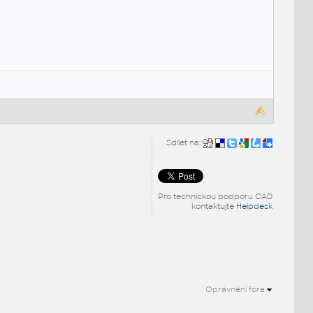
Sdílet na:
Pro technickou podporu CAD
kontaktujte
Helpdesk
Oprávnění fóra