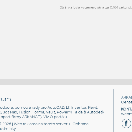
Stránka byla vygenerována za 0,164 sekund.
rum
ARKA
Cente
, podpora, pomoc a rady pro AutoCAD, LT, Inventor, Revit,
KONT
3D, 3ds Max, Fusion, Forma, Vault, PowerMill a další Autodesk
webma
support firmy ARKANCE). Viz
O portálu
.
© 2026 |
Web reklama
na tomto serveru |
Ochrana
podmínky