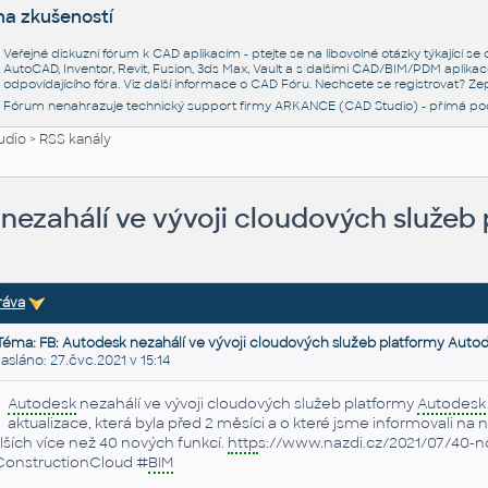
na zkušeností
Veřejné diskuzní fórum k CAD aplikacím - ptejte se na libovolné otázky týkající s
AutoCAD, Inventor, Revit, Fusion, 3ds Max, Vault a s dalšími CAD/BIM/PDM aplikac
odpovídajícího fóra. Viz další informace o
CAD Fóru
. Nechcete se registrovat? Zep
Fórum nenahrazuje technický support firmy ARKANCE (CAD Studio) - přímá po
udio
>
RSS kanály
nezahálí ve vývoji cloudových služeb
ráva
Téma: FB: Autodesk nezahálí ve vývoji cloudových služeb platformy Auto
láno: 27.čvc.2021 v 15:14
Autodesk
nezahálí ve vývoji cloudových služeb platformy
Autodesk
aktualizace, která byla před 2 měsíci a o které jsme informovali na 
lších více než 40 nových funkcí.
http
s://www.nazdi.cz/2021/07/40-n
onstructionCloud #
BIM