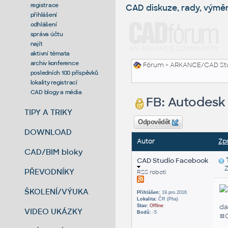
registrace
CAD diskuze, rady, výmě
přihlášení
odhlášení
správa účtu
najít
aktivní témata
archiv konference
Fórum
>
ARKANCE/CAD St
posledních 100 příspěvků
lokality registrací
CAD blogy a média
FB: Autodesk 
TIPY A TRIKY
Odpovědět
DOWNLOAD
Autor
Zp
CAD/BIM bloky
CAD Studio Facebook
Zas
PŘEVODNÍKY
RSS roboti
ŠKOLENÍ/VÝUKA
Přihlášen:
19.pro.2016
Lokalita:
ČR (Pha)
da
Stav:
Offline
VIDEO UKÁZKY
Bodů:
-5
#C