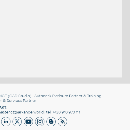
NCE
(CAD Studio) - Autodesk Platinum Partner & Training
r & Services Partner
AKT:
ster.cz@arkance.world | tel. +420 910 970 111