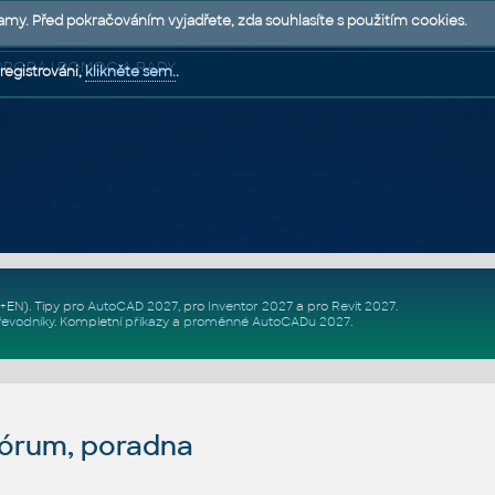
lamy. Před pokračováním vyjadřete, zda souhlasíte s použitím cookies.
 PODPORA | POMOC A RADY
registrováni,
klikněte sem.
.
Z+EN)
. Tipy pro
AutoCAD 2027
, pro
Inventor 2027
a pro
Revit 2027
.
řevodníky
.
Kompletní
příkazy
a
proměnné AutoCADu 2027
.
fórum, poradna