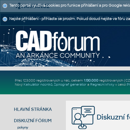
Tento portál využívá cookies pro funkce přihlášení a pro Google rek
CAD FÓRUM - TIPY A TRIKY | UTILITY | DISKUZE | BLOKY |
Nejste přihlášeni - přihlaste se prosím. Pokud dosud nejste ve fóru za
Přes 123.000 registrovaných u nás, celkem
1.130.000
registrovaných (C
Nový
Kalkulátor nosníků
,
Spirograf generátor
a
Regresní křivky
v sekci
P
HLAVNÍ STRÁNKA
Diskuzní 
DISKUZNÍ FÓRUM
pokyny