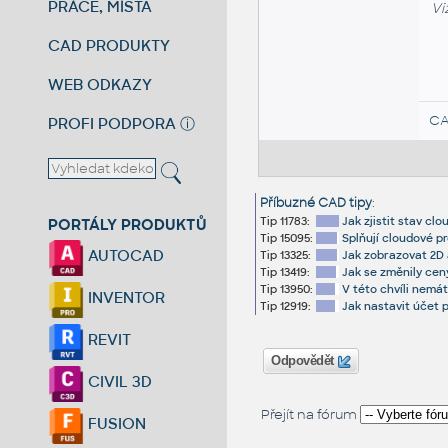
PRÁCE, MÍSTA
Vi
CAD PRODUKTY
WEB ODKAZY
CA
PROFI PODPORA
ⓘ
Příbuzné CAD tipy
:
Tip 11783:
Jak zjistit stav c
PORTÁLY PRODUKTŮ
Tip 15095:
Splňují cloudové p
AUTOCAD
Tip 13325:
Jak zobrazovat 2D 
Tip 13419:
Jak se změnily cen
Tip 13950:
V této chvíli nemá
INVENTOR
Tip 12919:
Jak nastavit účet 
REVIT
Odpovědět
CIVIL 3D
Přejít na fórum
FUSION