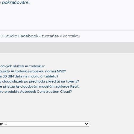
z
pokračování...
D Studio Facebook
- zústaňte v kontaktu
loudových služeb Autodesku?
rojekty Autodesk evropskou normu NIS2?
a 3D BIM data na mobilu či tabletu?
y cloud služeb po přechodu z kreditů na tokeny?
te přístup ke cloudovým modelům aplikace Revit.
pro produkty Autodesk Construction Cloud?