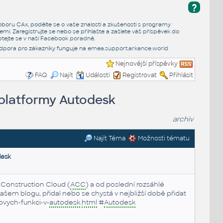
?
e oboru CAx, podělte se o vaše znalosti a zkušenosti s programy
emi. Zaregistrujte se nebo se přihlašte a zašlete váš příspěvek do
tejte se v naší
Facebook poradně
.
dpora pro zákazníky funguje na
emea.support.arkance.world
Nejnovější příspěvky
FAQ
Najít
Události
Registrovat
Přihlásit
 platformy Autodesk
archiv
Najít Téma
Možnosti tématu
desk
Construction Cloud (
ACC
) a od poslední rozsáhlé
našem blogu, přidal nebo se chystá v nejbližší době přidat
ovych-funkci-v-
autodesk
.
html
#
Autodesk