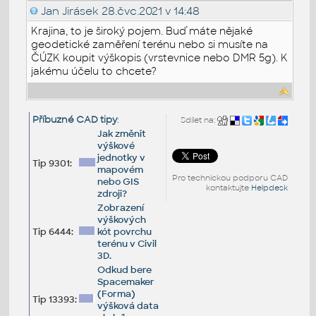
Jan Jirásek
28.čvc.2021 v 14:48
Krajina, to je široký pojem. Buď máte nějaké
geodetické zaměření terénu nebo si musíte na
ČÚZK koupit výškopis (vrstevnice nebo DMR 5g). K
jakému účelu to chcete?
Příbuzné CAD tipy
:
Sdílet na:
Jak změnit
výškové
jednotky v
Tip 9301:
mapovém
Pro technickou podporu CAD
nebo GIS
kontaktujte
Helpdesk
zdroji?
Zobrazení
výškových
Tip 6444:
kót povrchu
terénu v Civil
3D.
Odkud bere
Spacemaker
(Forma)
Tip 13393:
výšková data