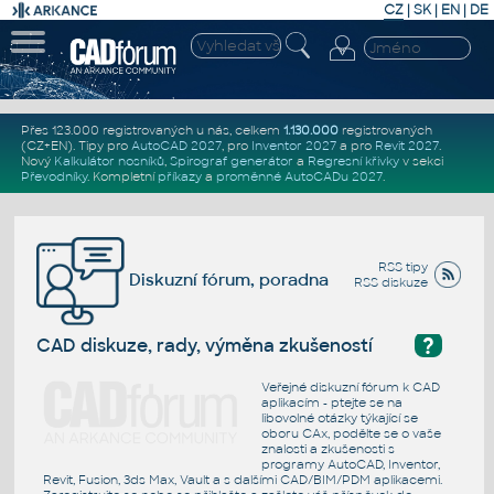
CZ
|
SK
|
EN
|
DE
Přes 123.000 registrovaných u nás, celkem
1.130.000
registrovaných
(CZ+EN)
. Tipy pro
AutoCAD 2027
, pro
Inventor 2027
a pro
Revit 2027
.
Nový
Kalkulátor nosníků
,
Spirograf generátor
a
Regresní křivky
v sekci
Převodníky
.
Kompletní
příkazy
a
proměnné AutoCADu 2027
.
RSS tipy
Diskuzní fórum, poradna
RSS diskuze
?
CAD diskuze, rady, výměna zkušeností
Veřejné diskuzní fórum k CAD
aplikacím - ptejte se na
libovolné otázky týkající se
oboru CAx, podělte se o vaše
znalosti a zkušenosti s
programy AutoCAD, Inventor,
Revit, Fusion, 3ds Max, Vault a s dalšími CAD/BIM/PDM aplikacemi.