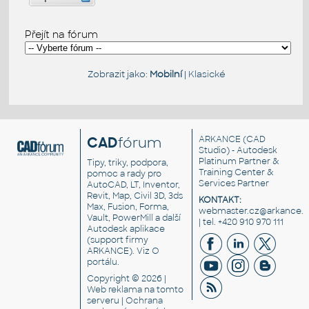
Přejít na fórum
Zobrazit jako:
Mobilní
|
Klasické
CAD
fórum
ARKANCE
(CAD
Studio) - Autodesk
Platinum Partner &
Tipy, triky, podpora,
Training Center &
pomoc a rady pro
Services Partner
AutoCAD, LT, Inventor,
Revit, Map, Civil 3D, 3ds
KONTAKT:
Max, Fusion, Forma,
webmaster.cz@arkance.w
Vault, PowerMill a další
| tel. +420 910 970 111
Autodesk aplikace
(support firmy
ARKANCE). Viz
O
portálu
.
Copyright © 2026 |
Web reklama
na tomto
serveru |
Ochrana