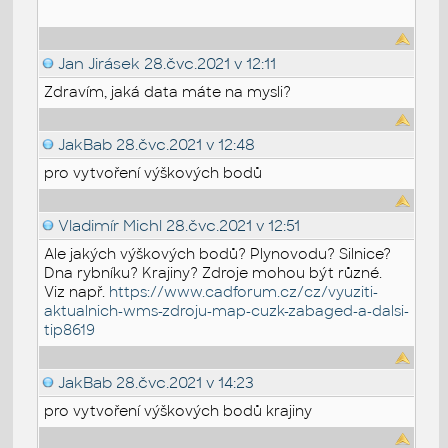
Jan Jirásek
28.čvc.2021 v 12:11
Zdravím, jaká data máte na mysli?
JakBab
28.čvc.2021 v 12:48
pro vytvoření výškových bodů
Vladimír Michl
28.čvc.2021 v 12:51
Ale jakých výškových bodů? Plynovodu? Silnice?
Dna rybníku? Krajiny? Zdroje mohou být různé.
Viz např.
https://www.cadforum.cz/cz/vyuziti-
aktualnich-wms-zdroju-map-cuzk-zabaged-a-dalsi-
tip8619
JakBab
28.čvc.2021 v 14:23
pro vytvoření výškových bodů krajiny