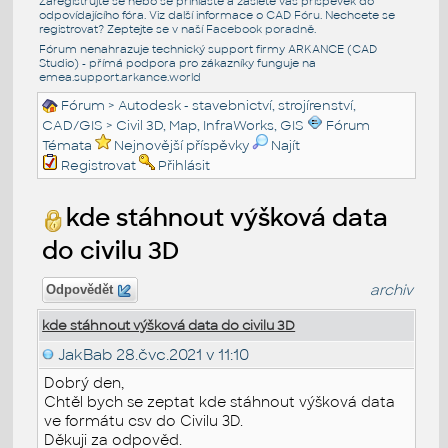
Zaregistrujte se nebo se přihlašte a zašlete váš příspěvek do
odpovídajícího fóra. Viz další informace o
CAD Fóru
. Nechcete se
registrovat? Zeptejte se v naší
Facebook poradně
.
Fórum nenahrazuje technický support firmy ARKANCE (CAD
Studio) - přímá podpora pro zákazníky funguje na
emea.support.arkance.world
Fórum
>
Autodesk - stavebnictví, strojírenství,
CAD/GIS
>
Civil 3D, Map, InfraWorks, GIS
Fórum
Témata
Nejnovější příspěvky
Najít
Registrovat
Přihlásit
kde stáhnout výšková data
do civilu 3D
archiv
Odpovědět
kde stáhnout výšková data do civilu 3D
JakBab
28.čvc.2021 v 11:10
Dobrý den,
Chtěl bych se zeptat kde stáhnout výšková data
ve formátu csv do Civilu 3D.
Děkuji za odpověd.