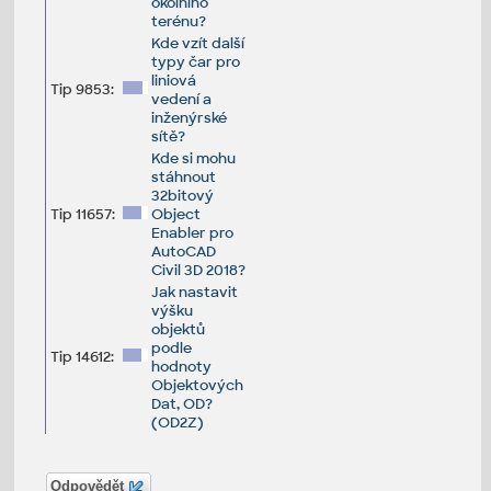
okolního
terénu?
Kde vzít další
typy čar pro
liniová
Tip 9853:
vedení a
inženýrské
sítě?
Kde si mohu
stáhnout
32bitový
Tip 11657:
Object
Enabler pro
AutoCAD
Civil 3D 2018?
Jak nastavit
výšku
objektů
podle
Tip 14612:
hodnoty
Objektových
Dat, OD?
(OD2Z)
Odpovědět