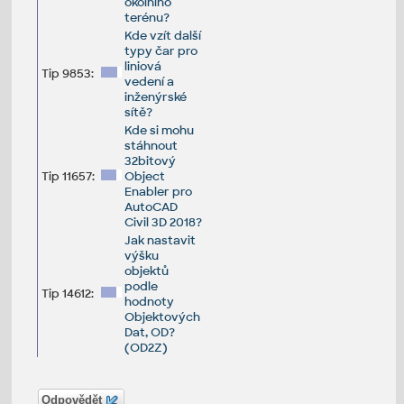
okolního
terénu?
Kde vzít další
typy čar pro
liniová
Tip 9853:
vedení a
inženýrské
sítě?
Kde si mohu
stáhnout
32bitový
Tip 11657:
Object
Enabler pro
AutoCAD
Civil 3D 2018?
Jak nastavit
výšku
objektů
podle
Tip 14612:
hodnoty
Objektových
Dat, OD?
(OD2Z)
Odpovědět