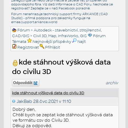
Zaregistrujte se nebo se přihlašte a zašlete váš příspěvek do
odpovídajícího fóra. Viz další informace o
CAD Fóru
. Nechcete se
registrovat? Zeptejte se v naší
Facebook poradně
.
Fórum nenahrazuje technický support firmy ARKANCE (CAD
Studio) - přímá podpora pro zákazníky funguje na
emea.support.arkance.world
Fórum
>
Autodesk - stavebnictví, strojírenství,
CAD/GIS
>
Civil 3D, Map, InfraWorks, GIS
Fórum
Témata
Nejnovější příspěvky
Najít
Registrovat
Přihlásit
kde stáhnout výšková data
do civilu 3D
archiv
Odpovědět
kde stáhnout výšková data do civilu 3D
JakBab
28.čvc.2021 v 11:10
Dobrý den,
Chtěl bych se zeptat kde stáhnout výšková data
ve formátu csv do Civilu 3D.
Děkuji za odpověd.