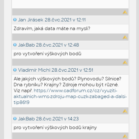
Jan Jirásek
28.čvc.2021 v 12:11
Zdravím, jaká data máte na mysli?
JakBab
28.čvc.2021 v 12:48
pro vytvoření výškových bodů
Vladimír Michl
28.čvc.2021 v 12:51
Ale jakých výškových bodů? Plynovodu? Silnice?
Dna rybníku? Krajiny? Zdroje mohou být různé.
Viz např.
https://www.cadforum.cz/cz/vyuziti-
aktualnich-wms-zdroju-map-cuzk-zabaged-a-dalsi-
tip8619
JakBab
28.čvc.2021 v 14:23
pro vytvoření výškových bodů krajiny