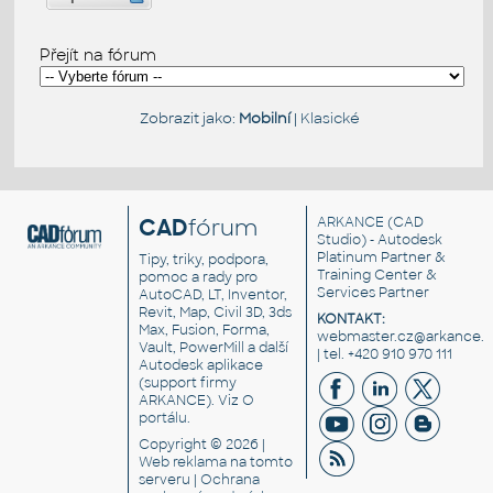
Přejít na fórum
Zobrazit jako:
Mobilní
|
Klasické
CAD
fórum
ARKANCE
(CAD
Studio) - Autodesk
Platinum Partner &
Tipy, triky, podpora,
Training Center &
pomoc a rady pro
Services Partner
AutoCAD, LT, Inventor,
Revit, Map, Civil 3D, 3ds
KONTAKT:
Max, Fusion, Forma,
webmaster.cz@arkance.w
Vault, PowerMill a další
| tel. +420 910 970 111
Autodesk aplikace
(support firmy
ARKANCE). Viz
O
portálu
.
Copyright © 2026 |
Web reklama
na tomto
serveru |
Ochrana