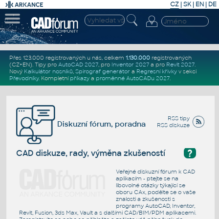
CZ
|
SK
|
EN
|
DE
Přes 123.000 registrovaných u nás, celkem
1.130.000
registrovaných
(CZ+EN)
. Tipy pro
AutoCAD 2027
, pro
Inventor 2027
a pro
Revit 2027
.
Nový
Kalkulátor nosníků
,
Spirograf generátor
a
Regresní křivky
v sekci
Převodníky
.
Kompletní
příkazy
a
proměnné AutoCADu 2027
.
RSS tipy
Diskuzní fórum, poradna
RSS diskuze
?
CAD diskuze, rady, výměna zkušeností
Veřejné diskuzní fórum k CAD
aplikacím - ptejte se na
libovolné otázky týkající se
oboru CAx, podělte se o vaše
znalosti a zkušenosti s
programy AutoCAD, Inventor,
Revit, Fusion, 3ds Max, Vault a s dalšími CAD/BIM/PDM aplikacemi.