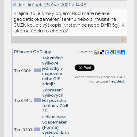
Jan Jirásek
28.čvc.2021 v 14:48
Krajina, to je široký pojem. Buď máte nějaké
geodetické zaměření terénu nebo si musíte na
ČÚZK koupit výškopis (vrstevnice nebo DMR 5g). K
jakému účelu to chcete?
Příbuzné CAD tipy
:
Sdílet na:
Jak změnit
výškové
jednotky v
Tip 9301:
mapovém
Pro technickou podporu CAD
nebo GIS
kontaktujte
Helpdesk
zdroji?
Zobrazení
výškových
Tip 6444:
kót povrchu
terénu v Civil
3D.
Odkud bere
Spacemaker
(Forma)
Tip 13393:
výšková data