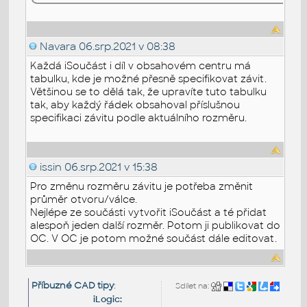
Navara
06.srp.2021 v 08:38
Každá iSoučást i díl v obsahovém centru má
tabulku, kde je možné přesně specifikovat závit.
Většinou se to dělá tak, že upravíte tuto tabulku
tak, aby každý řádek obsahoval příslušnou
specifikaci závitu podle aktuálního rozměru.
issin
06.srp.2021 v 15:38
Pro změnu rozměru závitu je potřeba změnit
průměr otvoru/válce.
Nejlépe ze součásti vytvořit iSoučást a té přidat
alespoň jeden další rozměr. Potom ji publikovat do
OC. V OC je potom možné součást dále editovat.
Příbuzné CAD tipy
:
Sdílet na:
iLogic: