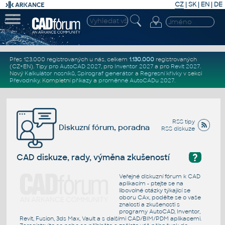
CZ
|
SK
|
EN
|
DE
Přes 123.000 registrovaných u nás, celkem
1.130.000
registrovaných
(CZ+EN)
. Tipy pro
AutoCAD 2027
, pro
Inventor 2027
a pro
Revit 2027
.
Nový
Kalkulátor nosníků
,
Spirograf generátor
a
Regresní křivky
v sekci
Převodníky
.
Kompletní
příkazy
a
proměnné AutoCADu 2027
.
RSS tipy
Diskuzní fórum, poradna
RSS diskuze
?
CAD diskuze, rady, výměna zkušeností
Veřejné diskuzní fórum k CAD
aplikacím - ptejte se na
libovolné otázky týkající se
oboru CAx, podělte se o vaše
znalosti a zkušenosti s
programy AutoCAD, Inventor,
Revit, Fusion, 3ds Max, Vault a s dalšími CAD/BIM/PDM aplikacemi.