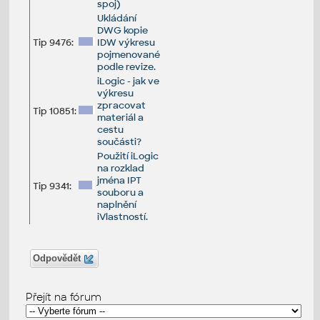
spoj)
Ukládání
DWG kopie
Tip 9476:
IDW výkresu
pojmenované
podle revize.
iLogic - jak ve
výkresu
zpracovat
Tip 10851:
materiál a
cestu
součásti?
Použití iLogic
na rozklad
jména IPT
Tip 9341:
souboru a
naplnění
iVlastností.
Odpovědět
Přejít na fórum