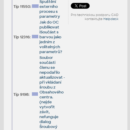
Spuštění
Tip 11550:
externího
procesu s
Pro technickou podporu CAD
parametry
kontaktujte
Helpdesk
Jak do OC
publikovat
iSoučást s
Tip 12316:
barvou jako
jedním z
volitelných
parametrů?
Soubor
součásti
členu se
nepodařilo
aktualizovat -
při vkládaní
šroubu z
Obsahového
Tip 9198:
centra.
(nejde
vytvořit
závit,
nefunguje
dialog
Šroubový