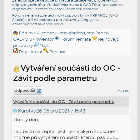
Zaregistrujte se nebo se přihlašte a zašlete váš příspěvek do
odpovídajícího fóra. Viz další informace o
CAD Fóru
. Nechcete se
registrovat? Zeptejte se v naší
Facebook poradně
.
Fórum nenahrazuje technický support firmy ARKANCE (CAD
Studio) - přímá podpora pro zákazníky funguje na
emea.support.arkance.world
Fórum
>
Autodesk - stavebnictví, strojírenství,
CAD/GIS
>
Inventor
Fórum Témata
Nejnovější
příspěvky
Najít
Registrovat
Přihlásit
Vytváření součásti do OC -
Závit podle parametru
archiv
Odpovědět
Vytváření součásti do OC - Závit podle parametru
Karotka26
05.srp.2021 v 15:43
Dobrý den,
rád bych se zeptal, jestli je nějakým způsobem
možné při vytváření součásti, kterou pak budu