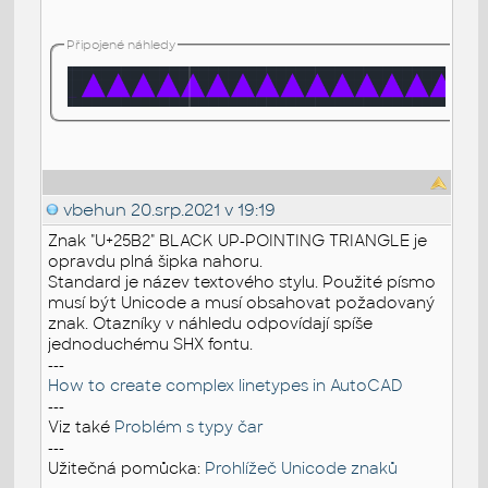
Připojené náhledy
vbehun
20.srp.2021 v 19:19
Znak "U+25B2" BLACK UP-POINTING TRIANGLE je
opravdu plná šipka nahoru.
Standard je název textového stylu. Použité písmo
musí být Unicode a musí obsahovat požadovaný
znak. Otazníky v náhledu odpovídají spíše
jednoduchému SHX fontu.
---
How to create complex linetypes in AutoCAD
---
Viz také
Problém s typy čar
---
Užitečná pomůcka:
Prohlížeč Unicode znaků