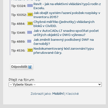
Revit – jak na efektivní vkládání typů rodin z
Tip 13324:
Excelu.
Jak obejít systém řazení položek rozpisky v
Tip 10052:
Inventoru 2015?
Chybné měřítko (jednotky) vkládaných
Tip 4884:
bloků v Civil3D.
Jak v AutoCADu LT snadno spočítat počet
Tip 13441:
určitých objektů v DWG výkresu?
Jak změnit barevný podložený DWF na
Tip 4889:
černobílý?
Nedokumentovaný kód zarovnání typu
Tip 4536:
přerušované čáry.
Odpovědět
Přejít na fórum
Zobrazit jako:
Mobilní
|
Klasické