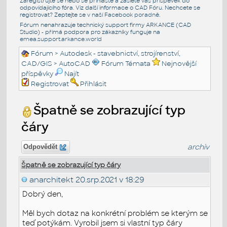
Zaregistrujte se nebo se přihlašte a zašlete váš příspěvek do
odpovídajícího fóra. Viz další informace o
CAD Fóru
. Nechcete se
registrovat? Zeptejte se v naší
Facebook poradně
.
Fórum nenahrazuje technický support firmy ARKANCE (CAD
Studio) - přímá podpora pro zákazníky funguje na
emea.support.arkance.world
Fórum
>
Autodesk - stavebnictví, strojírenství,
CAD/GIS
>
AutoCAD
Fórum Témata
Nejnovější
příspěvky
Najít
Registrovat
Přihlásit
Špatně se zobrazující typ
čáry
archiv
Odpovědět
Špatně se zobrazující typ čáry
anarchitekt
20.srp.2021 v 18:29
Dobrý den,
Měl bych dotaz na konkrétní problém se kterým se
teď potýkám. Vyrobil jsem si vlastní typ čáry