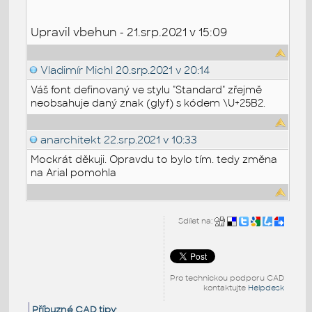
Upravil vbehun - 21.srp.2021 v 15:09
Vladimír Michl
20.srp.2021 v 20:14
Váš font definovaný ve stylu "Standard" zřejmě
neobsahuje daný znak (glyf) s kódem \U+25B2.
anarchitekt
22.srp.2021 v 10:33
Mockrát děkuji. Opravdu to bylo tím. tedy změna
na Arial pomohla
Sdílet na:
Pro technickou podporu CAD
kontaktujte
Helpdesk
Příbuzné CAD tipy
: