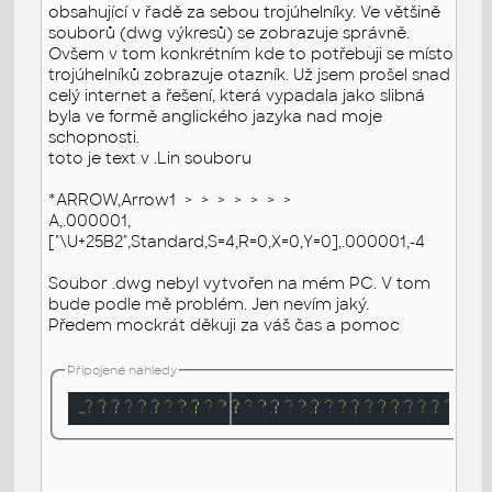
obsahující v řadě za sebou trojúhelníky. Ve většině
souborů (dwg výkresů) se zobrazuje správně.
Ovšem v tom konkrétním kde to potřebuji se místo
trojúhelníků zobrazuje otazník. Už jsem prošel snad
celý internet a řešení, která vypadala jako slibná
byla ve formě anglického jazyka nad moje
schopnosti.
toto je text v .Lin souboru
*ARROW,Arrow1 > > > > > > >
A,.000001,
["\U+25B2",Standard,S=4,R=0,X=0,Y=0],.000001,-4
Soubor .dwg nebyl vytvořen na mém PC. V tom
bude podle mě problém. Jen nevím jaký.
Předem mockrát děkuji za váš čas a pomoc
Připojené náhledy