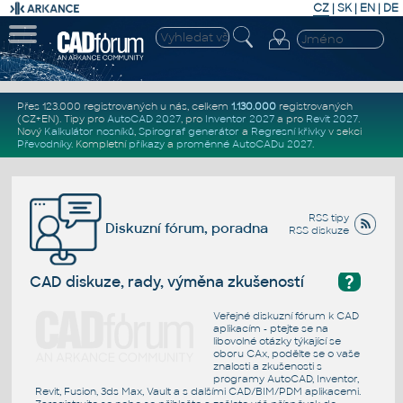
CZ
|
SK
|
EN
|
DE
Přes 123.000 registrovaných u nás, celkem
1.130.000
registrovaných
(CZ+EN)
. Tipy pro
AutoCAD 2027
, pro
Inventor 2027
a pro
Revit 2027
.
Nový
Kalkulátor nosníků
,
Spirograf generátor
a
Regresní křivky
v sekci
Převodníky
.
Kompletní
příkazy
a
proměnné AutoCADu 2027
.
RSS tipy
Diskuzní fórum, poradna
RSS diskuze
?
CAD diskuze, rady, výměna zkušeností
Veřejné diskuzní fórum k CAD
aplikacím - ptejte se na
libovolné otázky týkající se
oboru CAx, podělte se o vaše
znalosti a zkušenosti s
programy AutoCAD, Inventor,
Revit, Fusion, 3ds Max, Vault a s dalšími CAD/BIM/PDM aplikacemi.