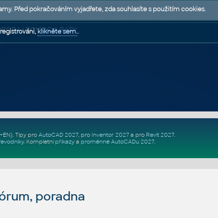
lamy. Před pokračováním vyjadřete, zda souhlasíte s použitím cookies.
 PODPORA | POMOC A RADY
registrováni,
klikněte sem.
.
Z+EN)
. Tipy pro
AutoCAD 2027
, pro
Inventor 2027
a pro
Revit 2027
.
řevodníky
.
Kompletní
příkazy
a
proměnné AutoCADu 2027
.
fórum, poradna