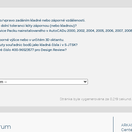
vo/vpravo zadáním kladné nebo záporné vzdálenosti.
i dolní toleranci kóty zápornou (nebo kladnou)?
ervice Packu nainstalovaného v AutoCADu 2000, 2002, 2004, 2005, 2006, 2007, 2008, 
porné výšce nebo v určitém 3D oktantu.
uty souřadnic bodů jako kladná čísla i v S-JTSK?
é číslo 400-96523577 pro Design Review?
Stránka byla vygenerována za 0,219 sekund.
rum
ARKA
Cente