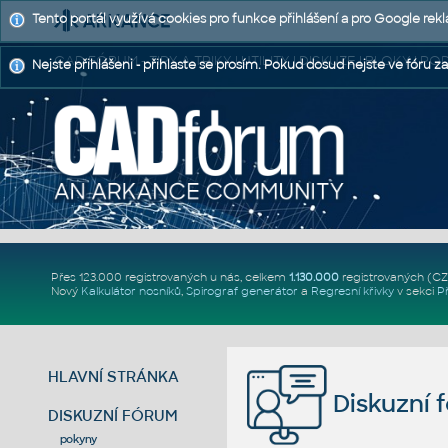
Tento portál využívá cookies pro funkce přihlášení a pro Google rek
CAD FÓRUM - TIPY A TRIKY | UTILITY | DISKUZE | BLOKY |
Nejste přihlášeni - přihlaste se prosím. Pokud dosud nejste ve fóru za
Přes 123.000 registrovaných u nás, celkem
1.130.000
registrovaných (C
Nový
Kalkulátor nosníků
,
Spirograf generátor
a
Regresní křivky
v sekci
P
HLAVNÍ STRÁNKA
Diskuzní 
DISKUZNÍ FÓRUM
pokyny