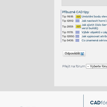
Příbuzné CAD tipy
:
Tip 11618:
Umístění bodu vle
Tip 12812:
Jak nastavit horní 
Jak zjistit číslo S
Tip 2859:
verzí buildů)
Tip 11178:
Výběr objektů v zá
Tip 12850:
Jak vypisovat atrib
Tip 5406:
Co znamená sériov
Odpovědět
Přejít na fórum
CAD
fó