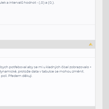
k a intervalů hodnot - (,0) a (0,).
á bych potřeboval aby se mi u kladných čísel zobrazovalo +
ýt dynamické, protože data v tabulce se mohou změnit.
 poli. Předem děkuji.