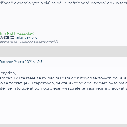
případě dynamických bloků se dá +/- zařídit např. pomocí lookup tabule
dimír Michl
(moderátor)
KANCE CZ
-
arkance.world
dpora viz emea.support.arkance.world)
asláno: 24.srp.2021 v 13:51
brý den,
m tabulku ze které se mi načítají data do různých textových polí a j
ko se zobrazuje - u záporných, nevíte jak toho docílit? Mělo by to b
těl jsem to udělat pomocí
diesel
výrazu ale ten asi neumí pracovat s