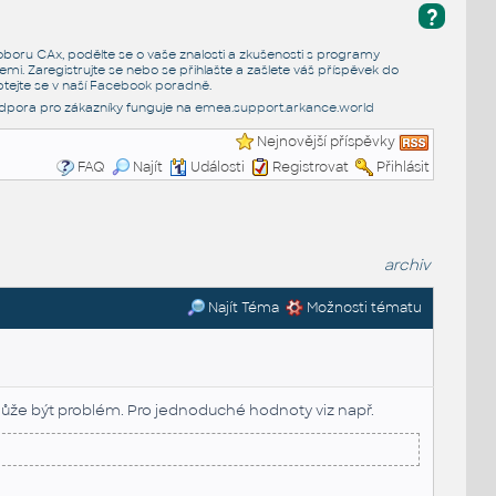
?
e oboru CAx, podělte se o vaše znalosti a zkušenosti s programy
emi. Zaregistrujte se nebo se přihlašte a zašlete váš příspěvek do
tejte se v naší
Facebook poradně
.
dpora pro zákazníky funguje na
emea.support.arkance.world
Nejnovější příspěvky
FAQ
Najít
Události
Registrovat
Přihlásit
archiv
Najít Téma
Možnosti tématu
 může být problém. Pro jednoduché hodnoty viz např.