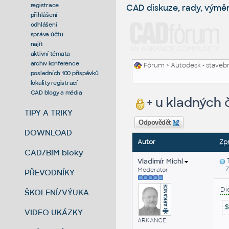
registrace
CAD diskuze, rady, výmě
přihlášení
odhlášení
správa účtu
najít
aktivní témata
archiv konference
Fórum
>
Autodesk - stavebni
posledních 100 příspěvků
lokality registrací
CAD blogy a média
+ u kladných č
TIPY A TRIKY
Odpovědět
DOWNLOAD
Autor
Zp
CAD/BIM bloky
Vladimír Michl
Zas
Moderátor
PŘEVODNÍKY
Di
ŠKOLENÍ/VÝUKA
$
VIDEO UKÁZKY
ARKANCE