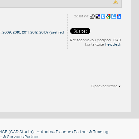
Sdílet na:
2009, 2010, 2011, 2012, 2013? (přehled
Pro technickou podporu CAD
kontaktujte
Helpdesk
Oprávnění fóra
NCE
(CAD Studio) - Autodesk Platinum Partner & Training
r & Services Partner