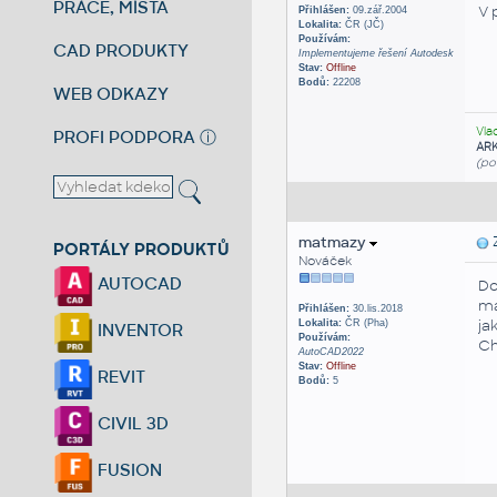
PRÁCE, MÍSTA
V 
Přihlášen:
09.zář.2004
Lokalita:
ČR (JČ)
Používám:
CAD PRODUKTY
Implementujeme řešení Autodesk
Stav:
Offline
Bodů:
22208
WEB ODKAZY
Vla
PROFI PODPORA
ⓘ
AR
(po
matmazy
Z
PORTÁLY PRODUKTŮ
Nováček
AUTOCAD
Do
má
Přihlášen:
30.lis.2018
ja
Lokalita:
ČR (Pha)
INVENTOR
Používám:
Ch
AutoCAD2022
Stav:
Offline
REVIT
Bodů:
5
CIVIL 3D
FUSION