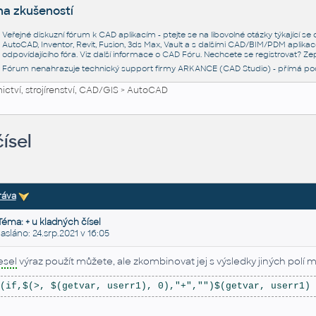
na zkušeností
Veřejné diskuzní fórum k CAD aplikacím - ptejte se na libovolné otázky týkající s
AutoCAD, Inventor, Revit, Fusion, 3ds Max, Vault a s dalšími CAD/BIM/PDM aplikac
odpovídajícího fóra. Viz další informace o
CAD Fóru
. Nechcete se registrovat? Zep
Fórum nenahrazuje technický support firmy ARKANCE (CAD Studio) - přímá po
ctví, strojírenství, CAD/GIS
>
AutoCAD
ísel
ráva
Téma: + u kladných čísel
láno: 24.srp.2021 v 16:05
esel
výraz použít můžete, ale zkombinovat jej s výsledky jiných polí
(if,$(>, $(getvar, userr1), 0),"+","")$(getvar, userr1)