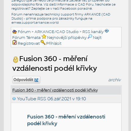
Zaregistrujte se nebo se přihlašte a zašlete váš příspěvek do
odpovídajícího fóra. Viz další informace o
CAD Fóru
. Nechcete se
registrovat? Zeptejte se v naší
Facebook poradně
.
Fórum nenahrazuje technický support firmy ARKANCE (CAD
Studio) - přímá podpora pro zákazníky funguje na
emea.support.arkance.world
Fórum
>
ARKANCE/CAD Studio
>
RSS kanály
Fórum Témata
Nejnovější příspěvky
Najít
Registrovat
Přihlásit
Fusion 360 - měření
vzdálenosti podél křivky
archiv
Odpovědět
Fusion 360 - měření vzdálenosti podél křivky
YouTube RSS
06.zář.2021 v 19:10
Fusion 360 - měření vzdálenosti
podél křivky