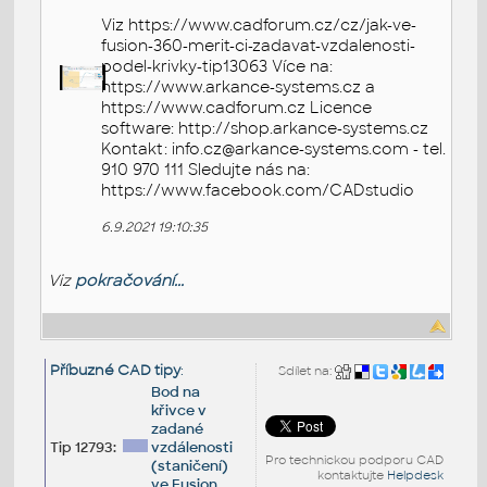
Viz https://www.cadforum.cz/cz/jak-ve-
fusion-360-merit-ci-zadavat-vzdalenosti-
podel-krivky-tip13063 Více na:
https://www.arkance-systems.cz a
https://www.cadforum.cz Licence
software: http://shop.arkance-systems.cz
Kontakt: info.cz@arkance-systems.com - tel.
910 970 111 Sledujte nás na:
https://www.facebook.com/CADstudio
6.9.2021 19:10:35
Viz
pokračování...
Příbuzné CAD tipy
:
Sdílet na:
Bod na
křivce v
zadané
Tip 12793:
vzdálenosti
Pro technickou podporu CAD
(staničení)
kontaktujte
Helpdesk
ve Fusion