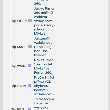
360.
Jak ve Fusion
360 měřit či
zadávat
Tip 13063:
vzdálenosti
podél křivky?
(délka
křivky)
Jak změřit
vzdálenost
Tip 5882:
(staničení)
bodu na
křivce?
Nová funkce
"Text podél
Tip 12694:
křivky" ve
Fusion 360.
Proč mi hlásí
příkaz VZD
Tip 11436:
chybnou
hodnotu
vzdálenosti?
Tři metody a
tři různé
výsledky
Tip 9017: