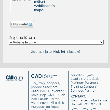
měření
vzdálenosti v
mapě.
Odpovědět
Přejít na fórum
Zobrazit jako:
Mobilní
|
Klasické
CAD
fórum
ARKANCE
(CAD
Studio) - Autodesk
Platinum Partner &
Tipy, triky, podpora,
Training Center &
pomoc a rady pro
Services Partner
AutoCAD, LT, Inventor,
Revit, Map, Civil 3D, 3ds
KONTAKT:
Max, Fusion, Forma,
webmaster.cz@arkance.w
Vault, PowerMill a další
| tel. +420 910 970 111
Autodesk aplikace