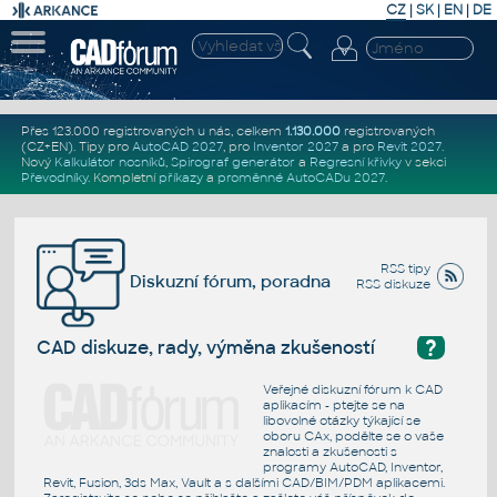
CZ
|
SK
|
EN
|
DE
Přes 123.000 registrovaných u nás, celkem
1.130.000
registrovaných
(CZ+EN)
. Tipy pro
AutoCAD 2027
, pro
Inventor 2027
a pro
Revit 2027
.
Nový
Kalkulátor nosníků
,
Spirograf generátor
a
Regresní křivky
v sekci
Převodníky
.
Kompletní
příkazy
a
proměnné AutoCADu 2027
.
RSS tipy
Diskuzní fórum, poradna
RSS diskuze
?
CAD diskuze, rady, výměna zkušeností
Veřejné diskuzní fórum k CAD
aplikacím - ptejte se na
libovolné otázky týkající se
oboru CAx, podělte se o vaše
znalosti a zkušenosti s
programy AutoCAD, Inventor,
Revit, Fusion, 3ds Max, Vault a s dalšími CAD/BIM/PDM aplikacemi.