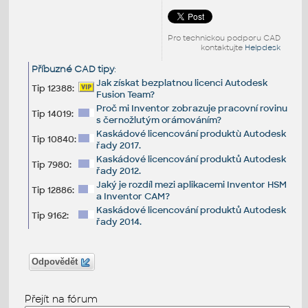
Pro technickou podporu CAD
kontaktujte
Helpdesk
Příbuzné CAD tipy
:
Jak získat bezplatnou licenci Autodesk
Tip 12388:
Fusion Team?
Proč mi Inventor zobrazuje pracovní rovinu
Tip 14019:
s černožlutým orámováním?
Kaskádové licencování produktù Autodesk
Tip 10840:
řady 2017.
Kaskádové licencování produktů Autodesk
Tip 7980:
řady 2012.
Jaký je rozdíl mezi aplikacemi Inventor HSM
Tip 12886:
a Inventor CAM?
Kaskádové licencování produktů Autodesk
Tip 9162:
řady 2014.
Odpovědět
Přejít na fórum