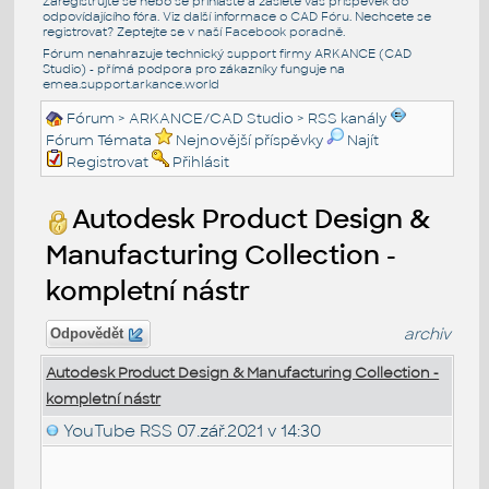
Zaregistrujte se nebo se přihlašte a zašlete váš příspěvek do
odpovídajícího fóra. Viz další informace o
CAD Fóru
. Nechcete se
registrovat? Zeptejte se v naší
Facebook poradně
.
Fórum nenahrazuje technický support firmy ARKANCE (CAD
Studio) - přímá podpora pro zákazníky funguje na
emea.support.arkance.world
Fórum
>
ARKANCE/CAD Studio
>
RSS kanály
Fórum Témata
Nejnovější příspěvky
Najít
Registrovat
Přihlásit
Autodesk Product Design &
Manufacturing Collection -
kompletní nástr
archiv
Odpovědět
Autodesk Product Design & Manufacturing Collection -
kompletní nástr
YouTube RSS
07.zář.2021 v 14:30