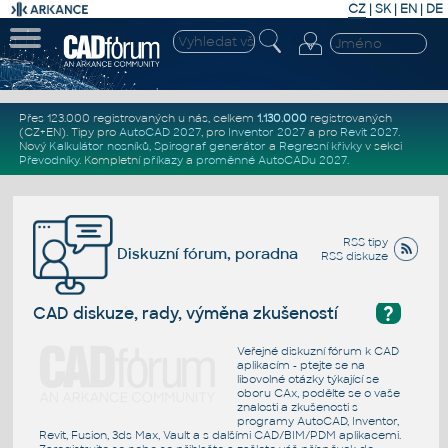
CZ
|
SK
|
EN
|
DE
Přes 123.000 registrovaných u nás, celkem
1.130.000
registrovaných
(CZ+EN)
. Tipy pro
AutoCAD 2027
, pro
Inventor 2027
a pro
Revit 2027
.
Nový
Kalkulátor nosníků
,
Spirograf generátor
a
Regresní křivky
v sekci
Převodníky
.
Kompletní
příkazy
a
proměnné AutoCADu 2027
.
RSS tipy
Diskuzní fórum, poradna
RSS diskuze
?
CAD diskuze, rady, výměna zkušeností
Veřejné diskuzní fórum k CAD
aplikacím - ptejte se na
libovolné otázky týkající se
oboru CAx, podělte se o vaše
znalosti a zkušenosti s
programy AutoCAD, Inventor,
Revit, Fusion, 3ds Max, Vault a s dalšími CAD/BIM/PDM aplikacemi.