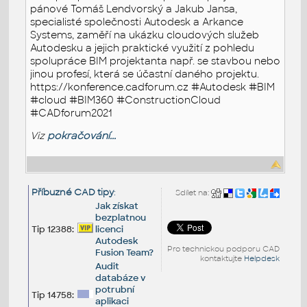
pánové Tomáš Lendvorský a Jakub Jansa,
specialisté společnosti Autodesk a Arkance
Systems, zaměří na ukázku cloudových služeb
Autodesku a jejich praktické využití z pohledu
spolupráce BIM projektanta např. se stavbou nebo
jinou profesí, která se účastní daného projektu.
https://konference.cadforum.cz #Autodesk #BIM
#cloud #BIM360 #ConstructionCloud
#CADforum2021
Viz
pokračování...
Příbuzné CAD tipy
:
Sdílet na:
Jak získat
bezplatnou
Tip 12388:
licenci
Autodesk
Pro technickou podporu CAD
Fusion Team?
kontaktujte
Helpdesk
Audit
databáze v
potrubní
Tip 14758:
aplikaci