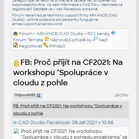
Zaregistrujte se nebo se přihlašte a zašlete váš příspěvek do
odpovídajícího fóra. Viz další informace o
CAD Fóru
. Nechcete se
registrovat? Zeptejte se v naší
Facebook poradně
.
Fórum nenahrazuje technický support firmy ARKANCE (CAD
Studio) - přímá podpora pro zákazníky funguje na
emea.support.arkance.world
Fórum
>
ARKANCE/CAD Studio
>
RSS kanály
Fórum Témata
Nejnovější příspěvky
Najít
Registrovat
Přihlásit
FB: Proč přijít na CF2021: Na
workshopu "Spolupráce v
cloudu z pohle
archiv
Odpovědět
FB: Proč přijít na CF2021: Na workshopu "Spolupráce v
cloudu z pohle
CAD Studio Facebook
08.zář.2021 v 10:56
Proč přijít na CF2021: Na workshopu
"Spolupráce v cloudu z pohledu projektanta" se