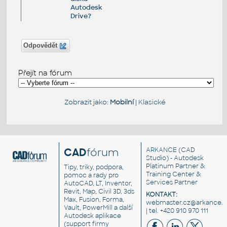
Autodesk
Drive?
Odpovědět
Přejít na fórum
Zobrazit jako:
Mobilní
|
Klasické
CAD
fórum
ARKANCE
(CAD
Studio) - Autodesk
Platinum Partner &
Tipy, triky, podpora,
Training Center &
pomoc a rady pro
Services Partner
AutoCAD, LT, Inventor,
Revit, Map, Civil 3D, 3ds
KONTAKT:
Max, Fusion, Forma,
webmaster.cz@arkance.w
Vault, PowerMill a další
| tel. +420 910 970 111
Autodesk aplikace
(support firmy