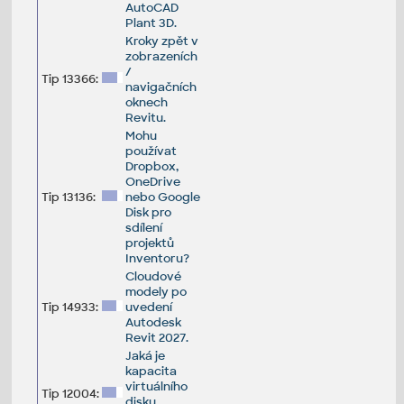
AutoCAD
Plant 3D.
Kroky zpět v
zobrazeních
/
Tip 13366:
navigačních
oknech
Revitu.
Mohu
používat
Dropbox,
OneDrive
Tip 13136:
nebo Google
Disk pro
sdílení
projektů
Inventoru?
Cloudové
modely po
Tip 14933:
uvedení
Autodesk
Revit 2027.
Jaká je
kapacita
virtuálního
Tip 12004:
disku