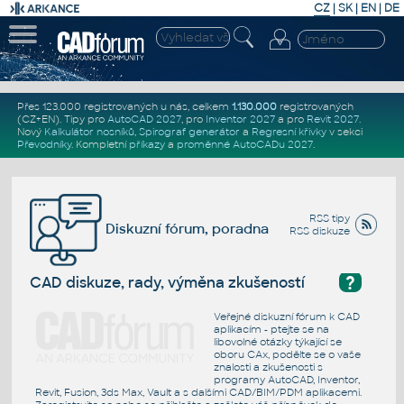
CZ
|
SK
|
EN
|
DE
Přes 123.000 registrovaných u nás, celkem
1.130.000
registrovaných
(CZ+EN)
. Tipy pro
AutoCAD 2027
, pro
Inventor 2027
a pro
Revit 2027
.
Nový
Kalkulátor nosníků
,
Spirograf generátor
a
Regresní křivky
v sekci
Převodníky
.
Kompletní
příkazy
a
proměnné AutoCADu 2027
.
RSS tipy
Diskuzní fórum, poradna
RSS diskuze
?
CAD diskuze, rady, výměna zkušeností
Veřejné diskuzní fórum k CAD
aplikacím - ptejte se na
libovolné otázky týkající se
oboru CAx, podělte se o vaše
znalosti a zkušenosti s
programy AutoCAD, Inventor,
Revit, Fusion, 3ds Max, Vault a s dalšími CAD/BIM/PDM aplikacemi.