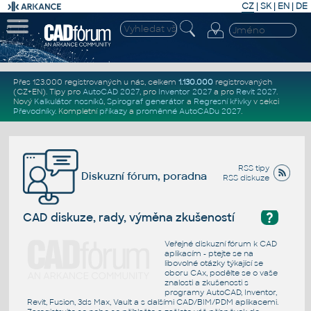
CZ
|
SK
|
EN
|
DE
Přes 123.000 registrovaných u nás, celkem
1.130.000
registrovaných
(CZ+EN)
. Tipy pro
AutoCAD 2027
, pro
Inventor 2027
a pro
Revit 2027
.
Nový
Kalkulátor nosníků
,
Spirograf generátor
a
Regresní křivky
v sekci
Převodníky
.
Kompletní
příkazy
a
proměnné AutoCADu 2027
.
RSS tipy
Diskuzní fórum, poradna
RSS diskuze
?
CAD diskuze, rady, výměna zkušeností
Veřejné diskuzní fórum k CAD
aplikacím - ptejte se na
libovolné otázky týkající se
oboru CAx, podělte se o vaše
znalosti a zkušenosti s
programy AutoCAD, Inventor,
Revit, Fusion, 3ds Max, Vault a s dalšími CAD/BIM/PDM aplikacemi.