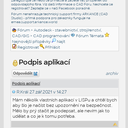
Zaregistrujte se nebo se přihlašte a zašlete váš příspěvek do
odpovídajícího fóra. Viz další informace o
CAD Fóru
. Nechcete se
registrovat? Zeptejte se v naší
Facebook poradně
.
Fórum nenahrazuje technický support firmy ARKANCE (CAD
Studio) - přímá podpora pro zákazníky funguje na
emea.support.arkance.world
Fórum
>
Autodesk - stavebnictví, strojírenství,
CAD/GIS
>
CAD programování
Fórum Témata
Nejnovější příspěvky
Najít
Registrovat
Přihlásit
Podpis aplikací
archiv
Odpovědět
Podpis aplikací
R.Král
27.zář.2021 v 14:27
Mám několik vlastních aplikací v LISPu a chtěl bych
aby šlo je načíst bez upozornění na bezpečnost.
Mělo by prý stačit je podepsat, ale nevím jak to
udělat a co je k tomu potřeba.