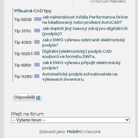
kontaktujte
Helpdesk
Příbuzné CAD tipy
:
Jak nainstalovat nVidia Performance Driver
Tip 8208:
na lokalizovaný nebo profesní AutoCAD?
Jak doplnit jiný časový zdroj pro digitální ID
Tip 3170:
(podpis)?
Jak z DWG výkresu odstranit elektronický
Tip 4383:
podpis?
Digitální (elektronický) podpis CAD
Tip 10257:
souborů ve formátu DWFx.
Jak k DWG výkresu připojit elektronický
Tip 8282:
podpis?
Automatický podpis schvalovatele na
Tip 11385:
výkresech Inventoru.
Odpovědět
Přejít na fórum
Zobrazit jako:
Mobilní
|
Klasické