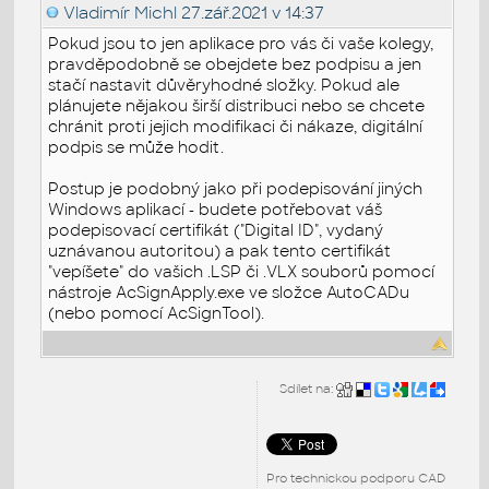
Vladimír Michl
27.zář.2021 v 14:37
Pokud jsou to jen aplikace pro vás či vaše kolegy,
pravděpodobně se obejdete bez podpisu a jen
stačí nastavit důvěryhodné složky. Pokud ale
plánujete nějakou širší distribuci nebo se chcete
chránit proti jejich modifikaci či nákaze, digitální
podpis se může hodit.
Postup je podobný jako při podepisování jiných
Windows aplikací - budete potřebovat váš
podepisovací certifikát ("Digital ID", vydaný
uznávanou autoritou) a pak tento certifikát
"vepíšete" do vašich .LSP či .VLX souborů pomocí
nástroje AcSignApply.exe ve složce AutoCADu
(nebo pomocí AcSignTool).
Sdílet na:
Pro technickou podporu CAD