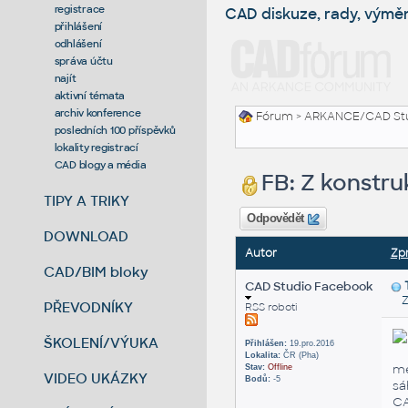
registrace
CAD diskuze, rady, výmě
přihlášení
odhlášení
správa účtu
najít
aktivní témata
archiv konference
Fórum
>
ARKANCE/CAD St
posledních 100 příspěvků
lokality registrací
CAD blogy a média
FB: Z konstru
TIPY A TRIKY
Odpovědět
DOWNLOAD
Autor
Zp
CAD/BIM bloky
CAD Studio Facebook
Zas
PŘEVODNÍKY
RSS roboti
ŠKOLENÍ/VÝUKA
Přihlášen:
19.pro.2016
Lokalita:
ČR (Pha)
me
Stav:
Offline
VIDEO UKÁZKY
Bodů:
-5
sá
C