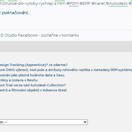
nstrukce-do-vyroby-rychleji-z.htm #
PDM
#ERP #Karat #
Autodesk
#
z
pokračování...
D Studio Facebook
- zústaňte v kontaktu
Design Tracking (Apprentice)? Je zdarma?
nosti DWG výkresů, text.pole a atributy rohového razítka s metadaty PDM systému
oznán jako platná hodnota data a času.
těny a izolace v Revitu.
ut Trial verze sad Autodesk Collection?
trů a filtrování objektů v Advance Steel.