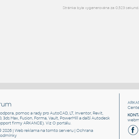
Stránka byla vygenerována za 0,523 sekund.
rum
ARKA
Cente
, podpora, pomoc a rady pro AutoCAD, LT, Inventor, Revit,
KONT
3D, 3ds Max, Fusion, Forma, Vault, PowerMill a další Autodesk
webma
support firmy ARKANCE). Viz
O portálu
.
© 2026 |
Web reklama
na tomto serveru |
Ochrana
podmínky