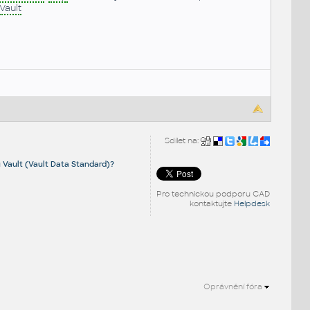
Vault
Sdílet na:
 Vault (Vault Data Standard)?
Pro technickou podporu CAD
kontaktujte
Helpdesk
Oprávnění fóra