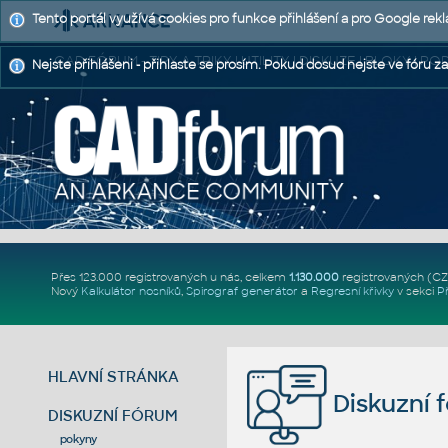
Tento portál využívá cookies pro funkce přihlášení a pro Google rek
CAD FÓRUM - TIPY A TRIKY | UTILITY | DISKUZE | BLOKY |
Nejste přihlášeni - přihlaste se prosím. Pokud dosud nejste ve fóru za
Přes 123.000 registrovaných u nás, celkem
1.130.000
registrovaných (C
Nový
Kalkulátor nosníků
,
Spirograf generátor
a
Regresní křivky
v sekci
P
HLAVNÍ STRÁNKA
Diskuzní 
DISKUZNÍ FÓRUM
pokyny