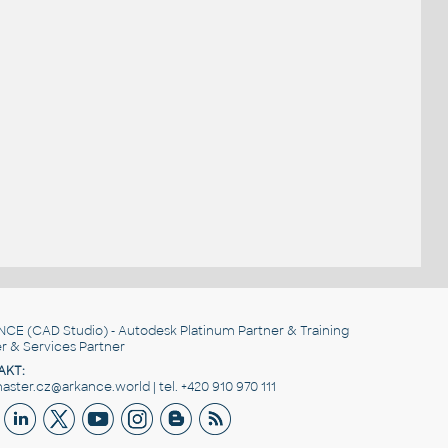
NCE
(CAD Studio) - Autodesk Platinum Partner & Training
r & Services Partner
AKT:
ster.cz@arkance.world | tel. +420 910 970 111