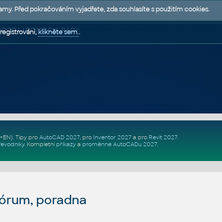
lamy. Před pokračováním vyjadřete, zda souhlasíte s použitím cookies.
 PODPORA | POMOC A RADY
registrováni,
klikněte sem.
.
Z+EN)
. Tipy pro
AutoCAD 2027
, pro
Inventor 2027
a pro
Revit 2027
.
řevodníky
.
Kompletní
příkazy
a
proměnné AutoCADu 2027
.
fórum, poradna