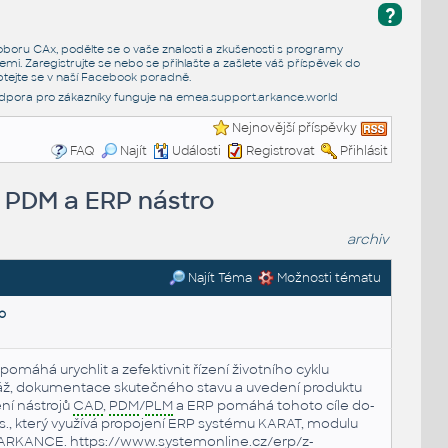
?
e oboru CAx, podělte se o vaše znalosti a zkušenosti s programy
emi. Zaregistrujte se nebo se přihlašte a zašlete váš příspěvek do
tejte se v naší
Facebook poradně
.
dpora pro zákazníky funguje na
emea.support.arkance.world
Nejnovější příspěvky
FAQ
Najít
Události
Registrovat
Přihlásit
, PDM a ERP nástro
archiv
Najít Téma
Možnosti tématu
o
pomáhá urychlit a zefektivnit řízení životního cyklu
 doku­men­ta­ce sku­teč­né­ho stavu a uve­de­ní pro­duk­tu
ní nás­tro­jů
CAD
,
PDM
/
PLM
a ERP pomáhá toho­to cíle do­
 a. s., který vyu­ží­vá pro­po­je­ní ERP systému KARAT, modulu
ARKANCE
.
http
s://www.systemonline.cz/erp/z-