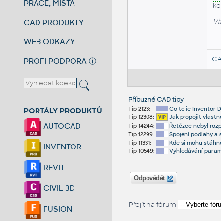
PRÁCE, MÍSTA
ko
Vi
CAD PRODUKTY
WEB ODKAZY
CA
PROFI PODPORA
ⓘ
Příbuzné CAD tipy
:
Tip 2123:
Co to je Inventor 
PORTÁLY PRODUKTŮ
Tip 12308:
Jak propojit vlast
AUTOCAD
Tip 14244:
Řetězec nebyl rozp
Tip 12299:
Spojení podlahy a s
Tip 11331:
Kde si mohu stáhno
INVENTOR
Tip 10549:
Vyhledávání parame
REVIT
Odpovědět
CIVIL 3D
Přejít na fórum
FUSION