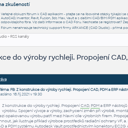
na zkušeností
Veřejné diskuzní fórum k CAD aplikacím - ptejte se na libovolné otázky týkající s
AutoCAD, Inventor, Revit, Fusion, 3ds Max, Vault a s dalšími CAD/BIM/PDM aplikac
odpovídajícího fóra. Viz další informace o
CAD Fóru
. Nechcete se registrovat? Zep
Fórum nenahrazuje technický support firmy ARKANCE (CAD Studio) - přímá po
udio
>
RSS kanály
kce do výroby rychleji. Propojení CAD
ráva
Téma: FB: Z konstrukce do výroby rychleji. Propojení CAD, PDM a ERP nástr
láno: 18.říj.2021 v 19:30
Z konstrukce do výroby rychleji. Propojení
CAD
,
PDM
a ERP nástrojů 
výrobku. Spojení vývoje a výroby, zachy­ce­ní změn při výrobě, montáž,
zi opa­ko­va­nou výro­bu patří mezi hlavní cíle vý­rob­ních firem. Pro­po­je­
h­nout, jak ilu­s­tru­je příklad vý­rob­ce pro­střed­ků radi­ač­ní ochrany VF,
AD
a
PDM
sys­té­mu Auto­desk
Vault
pro­střed­nic­tvím konek­to­ru EC2G