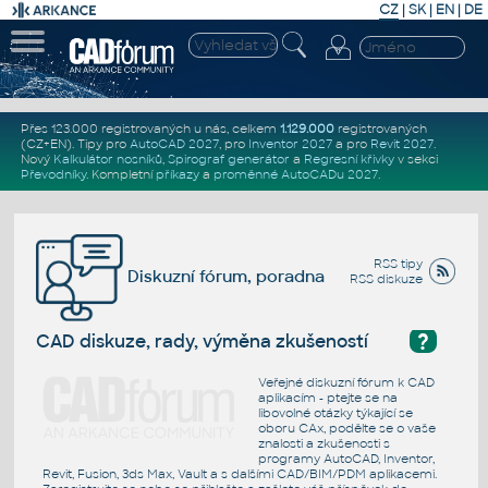
CZ
|
SK
|
EN
|
DE
Přes 123.000 registrovaných u nás, celkem
1.129.000
registrovaných
(CZ+EN)
. Tipy pro
AutoCAD 2027
, pro
Inventor 2027
a pro
Revit 2027
.
Nový
Kalkulátor nosníků
,
Spirograf generátor
a
Regresní křivky
v sekci
Převodníky
.
Kompletní
příkazy
a
proměnné AutoCADu 2027
.
RSS tipy
Diskuzní fórum, poradna
RSS diskuze
?
CAD diskuze, rady, výměna zkušeností
Veřejné diskuzní fórum k CAD
aplikacím - ptejte se na
libovolné otázky týkající se
oboru CAx, podělte se o vaše
znalosti a zkušenosti s
programy AutoCAD, Inventor,
Revit, Fusion, 3ds Max, Vault a s dalšími CAD/BIM/PDM aplikacemi.