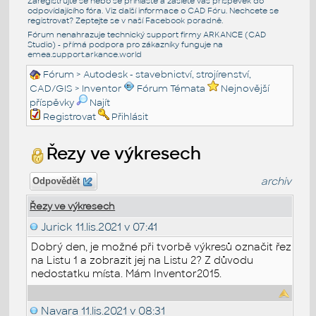
Zaregistrujte se nebo se přihlašte a zašlete váš příspěvek do
odpovídajícího fóra. Viz další informace o
CAD Fóru
. Nechcete se
registrovat? Zeptejte se v naší
Facebook poradně
.
Fórum nenahrazuje technický support firmy ARKANCE (CAD
Studio) - přímá podpora pro zákazníky funguje na
emea.support.arkance.world
Fórum
>
Autodesk - stavebnictví, strojírenství,
CAD/GIS
>
Inventor
Fórum Témata
Nejnovější
příspěvky
Najít
Registrovat
Přihlásit
Řezy ve výkresech
archiv
Odpovědět
Řezy ve výkresech
Jurick
11.lis.2021 v 07:41
Dobrý den, je možné při tvorbě výkresů označit řez
na Listu 1 a zobrazit jej na Listu 2? Z důvodu
nedostatku místa. Mám Inventor2015.
Navara
11.lis.2021 v 08:31