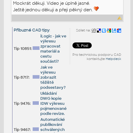
Mockrát děkuji. Video je úplně jasné.
Ještě jednou děkuji a přeji pěkný den.
Příbuzné CAD tipy
:
Sdílet na:
iLogic - jak ve
výkresu
zpracovat
Tip 10851:
materiál a
Pro technickou podporu CAD
cestu
kontaktujte
Helpdesk
součásti?
Jak ve
výkresu
Tip 8717:
zobrazit
těžiště
podsestavy?
Ukládání
DWG kopie
Tip 9476:
IDW výkresu
pojmenované
podle revize.
Automatické
publikování
Tip 9467:
schválených