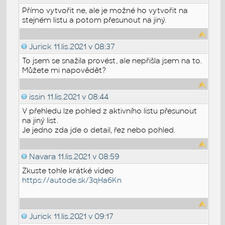
Přímo vytvořit ne, ale je možné ho vytvořit na
stejném listu a potom přesunout na jiný.
Jurick
11.lis.2021 v 08:37
To jsem se snažila provést, ale nepřišla jsem na to.
Můžete mi napovědět?
issin
11.lis.2021 v 08:44
V přehledu lze pohled z aktivního listu přesunout
na jiný list.
Je jedno zda jde o detail, řez nebo pohled.
Navara
11.lis.2021 v 08:59
Zkuste tohle krátké video
https://autode.sk/3qHa6Kn
Jurick
11.lis.2021 v 09:17