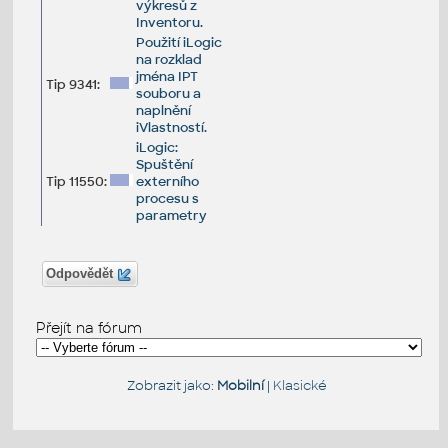
výkresů z
Inventoru.
Použití iLogic
na rozklad
jména IPT
Tip 9341:
souboru a
naplnění
iVlastností.
iLogic:
Spuštění
Tip 11550:
externího
procesu s
parametry
Odpovědět
Přejít na fórum
Zobrazit jako:
Mobilní
|
Klasické