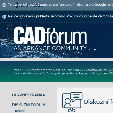
Tento portál využívá cookies pro funkce přihlášení a pro Google rek
CAD FÓRUM - TIPY A TRIKY | UTILITY | DISKUZE | BLOKY |
Nejste přihlášeni - přihlaste se prosím. Pokud dosud nejste ve fóru za
Přes 123.000 registrovaných u nás, celkem
1.130.000
registrovaných (C
Nový
Kalkulátor nosníků
,
Spirograf generátor
a
Regresní křivky
v sekci
P
HLAVNÍ STRÁNKA
Diskuzní 
DISKUZNÍ FÓRUM
pokyny