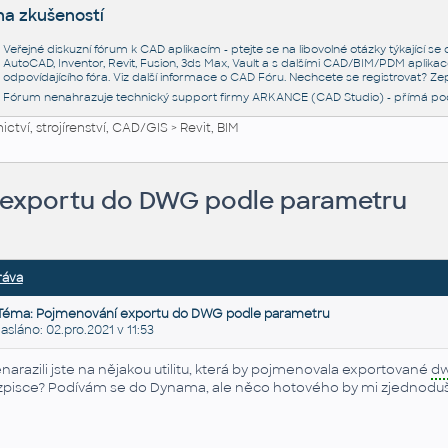
na zkušeností
Veřejné diskuzní fórum k CAD aplikacím - ptejte se na libovolné otázky týkající s
AutoCAD, Inventor, Revit, Fusion, 3ds Max, Vault a s dalšími CAD/BIM/PDM aplikac
odpovídajícího fóra. Viz další informace o
CAD Fóru
. Nechcete se registrovat? Zep
Fórum nenahrazuje technický support firmy ARKANCE (CAD Studio) - přímá po
ctví, strojírenství, CAD/GIS
>
Revit, BIM
 exportu do DWG podle parametru
ráva
Téma: Pojmenování exportu do DWG podle parametru
láno: 02.pro.2021 v 11:53
narazili jste na nějakou utilitu, která by pojmenovala exportované
d
zpisce? Podívám se do Dynama, ale něco hotového by mi zjednodušilo