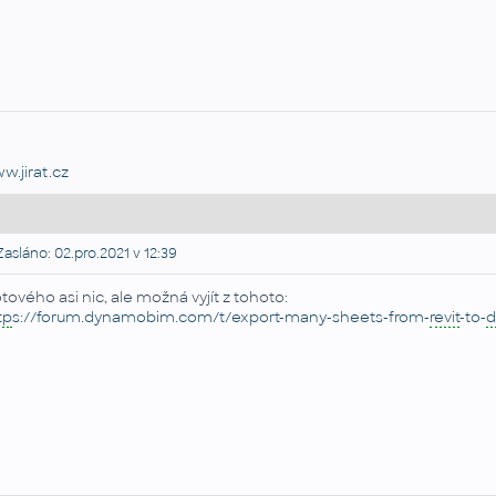
w.jirat.cz
asláno: 02.pro.2021 v 12:39
tového asi nic, ale možná vyjít z tohoto:
tp
s://forum.dynamobim.com/t/export-many-sheets-from-
revit
-to-