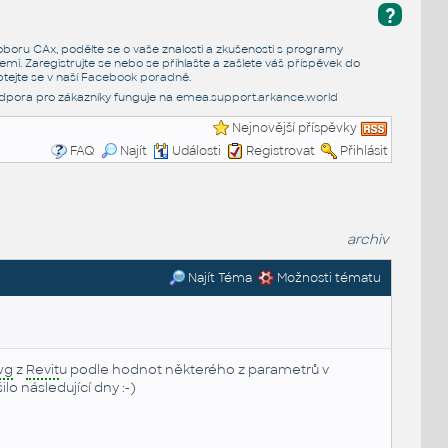
?
e oboru CAx, podělte se o vaše znalosti a zkušenosti s programy
emi. Zaregistrujte se nebo se přihlašte a zašlete váš příspěvek do
tejte se v naší
Facebook poradně
.
dpora pro zákazníky funguje na
emea.support.arkance.world
Nejnovější příspěvky
FAQ
Najít
Události
Registrovat
Přihlásit
archiv
Najít Téma
Možnosti tématu
wg
z
Revit
u podle hodnot některého z parametrů v
 následující dny :-)