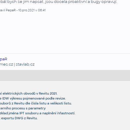
bál bych se jim napsat, jsou docela proaktivní a bugy opravují.
avil PepaR - 10.pro.2021 v 06:41
paR
emes.cz
|
stavlab.cz
í elektrických obvodů v Revitu 2021.
e IDW výkresu pojmenované podle revize.
orů z Revitu dle čísla listu a velikosti listu.
xterního procesu s parametry
ozklad jména IPT souboru a naplnění iVlastností.
 exportu DWG z Revitu.