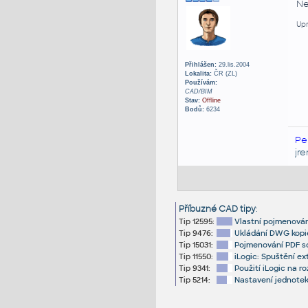
Ne
Upr
Přihlášen:
29.lis.2004
Lokalita:
ČR (ZL)
Používám:
CAD/BIM
Stav:
Offline
Bodů:
6234
Pe
jr
Příbuzné CAD tipy
:
Tip 12595:
Vlastní pojmenován
Tip 9476:
Ukládání DWG kopi
Tip 15031:
Pojmenování PDF soub
Tip 11550:
iLogic: Spuštění e
Tip 9341:
Použití iLogic na r
Tip 5214:
Nastavení jednotek