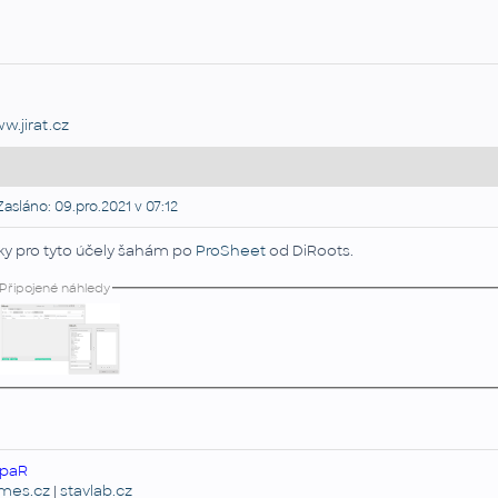
w.jirat.cz
asláno: 09.pro.2021 v 07:12
ky pro tyto účely šahám po
ProSheet
od DiRoots.
Připojené náhledy
paR
emes.cz
|
stavlab.cz