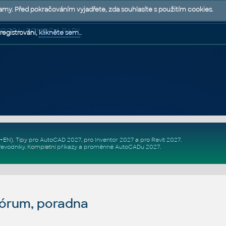
lamy. Před pokračováním vyjadřete, zda souhlasíte s použitím cookies.
 PODPORA | POMOC A RADY
registrováni,
klikněte sem.
.
Z+EN)
. Tipy pro
AutoCAD 2027
, pro
Inventor 2027
a pro
Revit 2027
.
řevodníky
.
Kompletní
příkazy
a
proměnné AutoCADu 2027
.
fórum, poradna