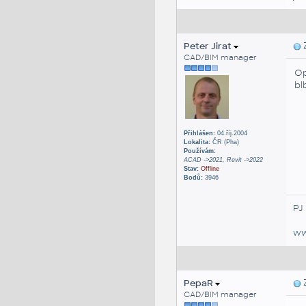
Peter Jirat
Z
CAD/BIM manager
Op
bl
Přihlášen:
04.říj.2004
Lokalita:
ČR (Pha)
Používám:
ACAD ->2021, Revit ->2022
Stav:
Offline
Bodů:
3946
PJ
ww
PepaR
Z
CAD/BIM manager