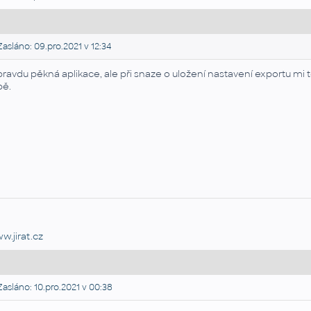
asláno: 09.pro.2021 v 12:34
ravdu pěkná aplikace, ale při snaze o uložení nastavení exportu mi
bě.
w.jirat.cz
asláno: 10.pro.2021 v 00:38