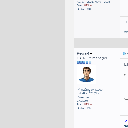
ACAD ->2021, Revit ->2022
Stav:
Offline
Bodů:
3946
PJ
ww
PepaR
Z
CAD/BIM manager
Ta
Přihlášen:
29.lis.2004
Lokalita:
ČR (ZL)
Používám:
CAD/BIM
Stav:
Offline
Bodů:
6234
Pe
jr