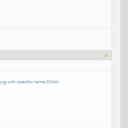
dwg
-with-specific-name/32040