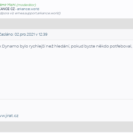
dimír Michl
(moderátor)
KANCE CZ
-
arkance.world
dpora viz emea.support.arkance.world)
asláno: 02.pro.2021 v 12:39
k Dynamo bylo rychlejší než hledání, pokud byste někdo potřeboval, 
w.jirat.cz