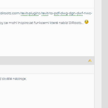
/diroots.com/
revit
-
plugin
s/
revit
-to-
pdf
-
dwg
-
dgn
-
dwf
-nwc-
by se mohl inspirovat funkcemi které nabízí DiRoots...
 skvělé nástroje.