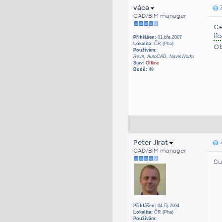
váca
Z
CAD/BIM manager
Ce
ifc
Přihlášen:
01.bře.2007
Lokalita:
ČR (Pha)
Ob
Používám:
Revit, AutoCAD, NavisWorks
Stav:
Offline
Bodů:
49
Peter Jirat
Z
CAD/BIM manager
Su
Přihlášen:
04.říj.2004
Lokalita:
ČR (Pha)
Používám: