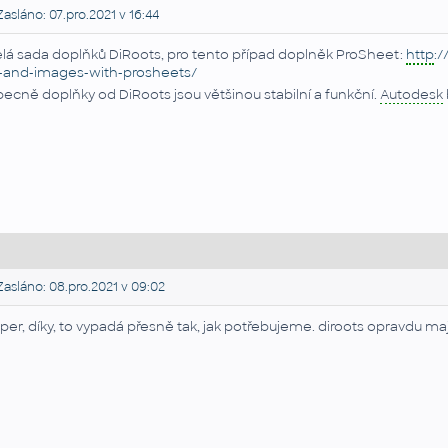
asláno: 07.pro.2021 v 16:44
lá sada doplňků DiRoots, pro tento případ doplněk ProSheet:
http
:/
-and-images-with-prosheets/
ecně doplňky od DiRoots jsou většinou stabilní a funkční.
Autodesk
asláno: 08.pro.2021 v 09:02
per, díky, to vypadá přesně tak, jak potřebujeme. diroots opravdu mají