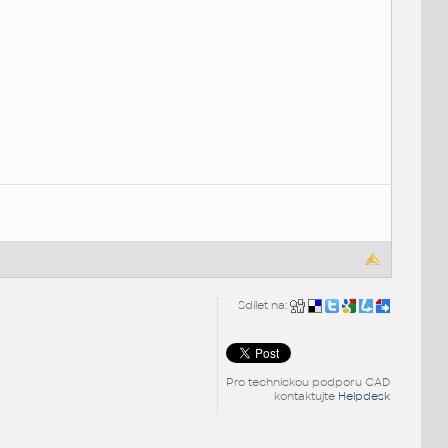
Sdílet na:
Pro technickou podporu CAD
kontaktujte
Helpdesk