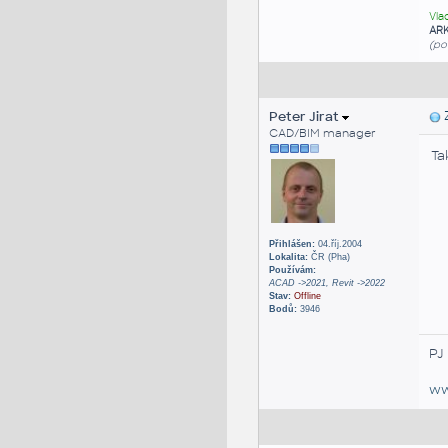
Vla
AR
(po
Peter Jirat
Z
CAD/BIM manager
Ta
Přihlášen:
04.říj.2004
Lokalita:
ČR (Pha)
Používám:
ACAD ->2021, Revit ->2022
Stav:
Offline
Bodů:
3946
PJ
ww