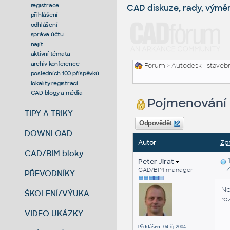
registrace
CAD diskuze, rady, výmě
přihlášení
odhlášení
správa účtu
najít
aktivní témata
archiv konference
Fórum
>
Autodesk - stavebni
posledních 100 příspěvků
lokality registrací
CAD blogy a média
Pojmenování
TIPY A TRIKY
Odpovědět
DOWNLOAD
Autor
Zp
CAD/BIM bloky
Peter Jirat
Zas
CAD/BIM manager
PŘEVODNÍKY
Ne
ŠKOLENÍ/VÝUKA
ro
VIDEO UKÁZKY
Přihlášen:
04.říj.2004