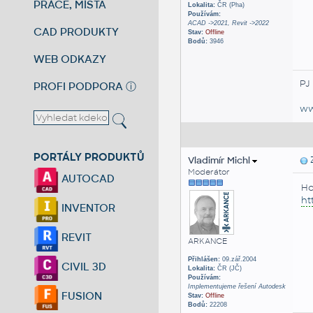
PRÁCE, MÍSTA
Lokalita:
ČR (Pha)
Používám:
ACAD ->2021, Revit ->2022
CAD PRODUKTY
Stav:
Offline
Bodů:
3946
WEB ODKAZY
PJ
PROFI PODPORA
ⓘ
ww
PORTÁLY PRODUKTŮ
Vladimír Michl
Z
Moderátor
AUTOCAD
Ho
ht
INVENTOR
REVIT
ARKANCE
Přihlášen:
09.zář.2004
CIVIL 3D
Lokalita:
ČR (JČ)
Používám:
Implementujeme řešení Autodesk
FUSION
Stav:
Offline
Bodů:
22208