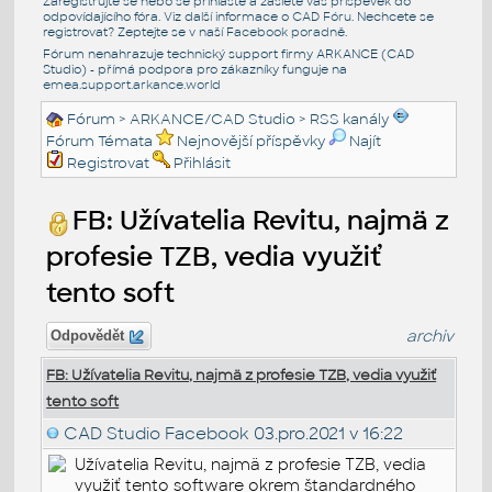
Zaregistrujte se nebo se přihlašte a zašlete váš příspěvek do
odpovídajícího fóra. Viz další informace o
CAD Fóru
. Nechcete se
registrovat? Zeptejte se v naší
Facebook poradně
.
Fórum nenahrazuje technický support firmy ARKANCE (CAD
Studio) - přímá podpora pro zákazníky funguje na
emea.support.arkance.world
Fórum
>
ARKANCE/CAD Studio
>
RSS kanály
Fórum Témata
Nejnovější příspěvky
Najít
Registrovat
Přihlásit
FB: Užívatelia Revitu, najmä z
profesie TZB, vedia využiť
tento soft
archiv
Odpovědět
FB: Užívatelia Revitu, najmä z profesie TZB, vedia využiť
tento soft
CAD Studio Facebook
03.pro.2021 v 16:22
Užívatelia Revitu, najmä z profesie TZB, vedia
využiť tento software okrem štandardného