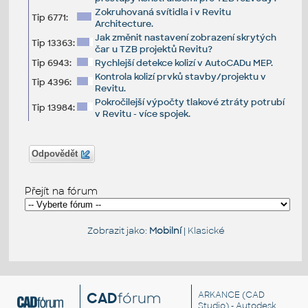
Zokruhovaná svítidla i v Revitu
Tip 6771:
Architecture.
Jak změnit nastavení zobrazení skrytých
Tip 13363:
čar u TZB projektů Revitu?
Tip 6943:
Rychlejší detekce kolizí v AutoCADu MEP.
Kontrola kolizí prvků stavby/projektu v
Tip 4396:
Revitu.
Pokročilejší výpočty tlakové ztráty potrubí
Tip 13984:
v Revitu - více spojek.
Odpovědět
Přejít na fórum
Zobrazit jako:
Mobilní
|
Klasické
CAD
fórum
ARKANCE
(CAD
Studio) - Autodesk