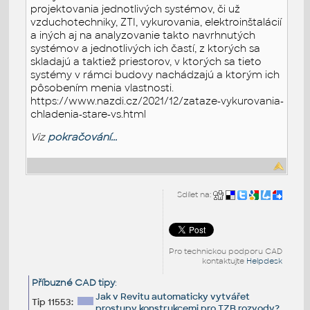
projektovania jednotlivých systémov, či už
vzduchotechniky, ZTI, vykurovania, elektroinštalácií
a iných aj na analyzovanie takto navrhnutých
systémov a jednotlivých ich častí, z ktorých sa
skladajú a taktiež priestorov, v ktorých sa tieto
systémy v rámci budovy nachádzajú a ktorým ich
pôsobením menia vlastnosti.
https://www.nazdi.cz/2021/12/zataze-vykurovania-
chladenia-stare-vs.html
Viz
pokračování...
Sdílet na:
Pro technickou podporu CAD
kontaktujte
Helpdesk
Příbuzné CAD tipy
:
Jak v Revitu automaticky vytvářet
Tip 11553:
prostupy konstrukcemi pro TZB rozvody?