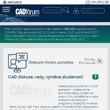
CZ
|
SK
|
EN
|
DE
Přes 123.000 registrovaných u nás, celkem
1.130.000
registrovaných
(CZ+EN)
. Tipy pro
AutoCAD 2027
, pro
Inventor 2027
a pro
Revit 2027
.
Nový
Kalkulátor nosníků
,
Spirograf generátor
a
Regresní křivky
v sekci
Převodníky
.
Kompletní
příkazy
a
proměnné AutoCADu 2027
.
RSS tipy
Diskuzní fórum, poradna
RSS diskuze
?
CAD diskuze, rady, výměna zkušeností
Veřejné diskuzní fórum k CAD
aplikacím - ptejte se na
libovolné otázky týkající se
oboru CAx, podělte se o vaše
znalosti a zkušenosti s
programy AutoCAD, Inventor,
Revit, Fusion, 3ds Max, Vault a s dalšími CAD/BIM/PDM aplikacemi.