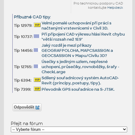
Pro technickou podporu CAD
kontaktujte
Helpdesk
Příbuzné CAD tipy
:
Velmi pomalé uchopování při práci s
Tip 12979:
načtenými vrstevnicemi v Civil 3D.
Při připojení CAD výkresu hlásí Revit chybu
Tip 10737:
"větší rozsah než 1E9"
Jaký rozdíl je mezi příkazy
Tip 14456:
GEOGRAFPOLOHA, MAPCSASSIGN a
GEOCSASSIGN v Mapu/Civilu 3D?
Úsečky s jediným uzlem, nepřesné
Tip 12765:
uchopení, průsečíky, rovnoběžky, šrafy -
CheckLarge
Sdílený souřadnicový systém AutoCAD-
Tip 6394:
Revit (principy, postupy, tipy).
Tip 7399:
Převodník GPS souřadnice na S-JTSK.
Odpovědět
Přejít na fórum