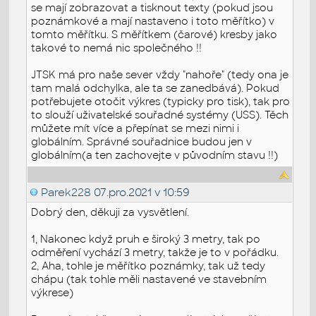
se mají zobrazovat a tisknout texty (pokud jsou
poznámkové a mají nastaveno i toto měřítko) v
tomto měřítku. S měřítkem (čarové) kresby jako
takové to nemá nic společného !!
JTSK má pro naše sever vždy "nahoře" (tedy ona je
tam malá odchylka, ale ta se zanedbává). Pokud
potřebujete otočit výkres (typicky pro tisk), tak pro
to slouží uživatelské souřadné systémy (USS). Těch
můžete mít více a přepínat se mezi nimi i
globálním. Správné souřadnice budou jen v
globálním(a ten zachovejte v původním stavu !!)
Parek228
07.pro.2021 v 10:59
Dobrý den, děkuji za vysvětlení.
1, Nakonec když pruh e široký 3 metry, tak po
odměření vychází 3 metry, takže je to v pořádku.
2, Aha, tohle je měřítko poznámky, tak už tedy
chápu (tak tohle měli nastavené ve stavebním
výkrese)