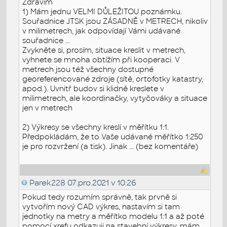
Zdravím
1) Mám jednu VELMI DŮLEŽITOU poznámku.
Souřadnice JTSK jsou ZÁSADNĚ v METRECH, nikoliv
v milimetrech, jak odpovídají Vámi udávané
souřadnice ...
Zvykněte si, prosím, situace kreslit v metrech,
vyhnete se mnoha obtížím při kooperaci. V
metrech jsou též všechny dostupné
georeferencované zdroje (sítě, ortofotky katastry,
apod.). Uvnitř budov si klidně kreslete v
milimetrech, ale koordinačky, vytyčováky a situace
jen v metrech
2) Výkresy se všechny kreslí v měřítku 1:1.
Předpokládám, že to Vaše udávané měřítko 1:250
je pro rozvržení (a tisk). Jinak ... (bez komentáře)
Parek228
07.pro.2021 v 10:26
Pokud tedy rozumím správně, tak prvně si
vytvořím nový CAD výkres, nastavím si tam
jednotky na metry a měřítko modelu 1:1 a až poté
pomocí xrefu odkazuji na stavební výkresy, mám