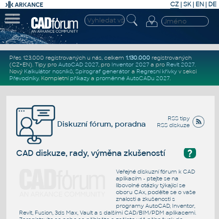
CZ
|
SK
|
EN
|
DE
Přes 123.000 registrovaných u nás, celkem
1.130.000
registrovaných
(CZ+EN)
. Tipy pro
AutoCAD 2027
, pro
Inventor 2027
a pro
Revit 2027
.
Nový
Kalkulátor nosníků
,
Spirograf generátor
a
Regresní křivky
v sekci
Převodníky
.
Kompletní
příkazy
a
proměnné AutoCADu 2027
.
RSS tipy
Diskuzní fórum, poradna
RSS diskuze
?
CAD diskuze, rady, výměna zkušeností
Veřejné diskuzní fórum k CAD
aplikacím - ptejte se na
libovolné otázky týkající se
oboru CAx, podělte se o vaše
znalosti a zkušenosti s
programy AutoCAD, Inventor,
Revit, Fusion, 3ds Max, Vault a s dalšími CAD/BIM/PDM aplikacemi.