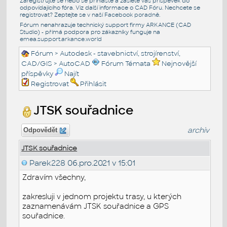
Zaregistrujte se nebo se přihlašte a zašlete váš příspěvek do
odpovídajícího fóra. Viz další informace o
CAD Fóru
. Nechcete se
registrovat? Zeptejte se v naší
Facebook poradně
.
Fórum nenahrazuje technický support firmy ARKANCE (CAD
Studio) - přímá podpora pro zákazníky funguje na
emea.support.arkance.world
Fórum
>
Autodesk - stavebnictví, strojírenství,
CAD/GIS
>
AutoCAD
Fórum Témata
Nejnovější
příspěvky
Najít
Registrovat
Přihlásit
JTSK souřadnice
archiv
Odpovědět
JTSK souřadnice
Parek228
06.pro.2021 v 15:01
Zdravím všechny,
zakresluji v jednom projektu trasy, u kterých
zaznamenávám JTSK souřadnice a GPS
souřadnice.