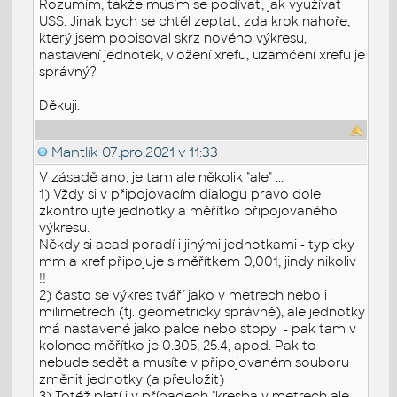
Rozumím, takže musím se podívat, jak využívat
USS. Jinak bych se chtěl zeptat, zda krok nahoře,
který jsem popisoval skrz nového výkresu,
nastavení jednotek, vložení xrefu, uzamčení xrefu je
správný?
Děkuji.
Mantlík
07.pro.2021 v 11:33
V zásadě ano, je tam ale několik "ale" ...
1) Vždy si v připojovacím dialogu pravo dole
zkontrolujte jednotky a měřítko připojovaného
výkresu.
Někdy si acad poradí i jinými jednotkami - typicky
mm a xref připojuje s měřítkem 0,001, jindy nikoliv
!!
2) často se výkres tváří jako v metrech nebo i
milimetrech (tj. geometricky správně), ale jednotky
má nastavené jako palce nebo stopy - pak tam v
kolonce měřítko je 0.305, 25.4, apod. Pak to
nebude sedět a musíte v připojovaném souboru
změnit jednotky (a přeuložit)
3) Totéž platí i v případech "kresba v metrech ale