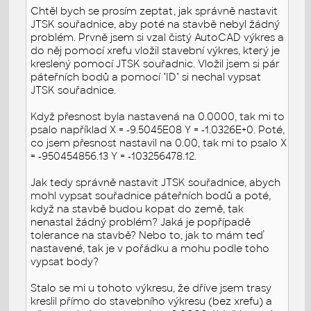
Chtěl bych se prosím zeptat, jak správně nastavit
JTSK souřadnice, aby poté na stavbě nebyl žádný
problém. Prvně jsem si vzal čistý AutoCAD výkres a
do něj pomocí xrefu vložil stavební výkres, který je
kreslený pomocí JTSK souřadnic. Vložil jsem si pár
páteřních bodů a pomocí "ID" si nechal vypsat
JTSK souřadnice.
Když přesnost byla nastavená na 0.0000, tak mi to
psalo například X = -9.5045E08 Y = -1.0326E+0. Poté,
co jsem přesnost nastavil na 0.00, tak mi to psalo X
= -950454856.13 Y = -103256478.12.
Jak tedy správně nastavit JTSK souřadnice, abych
mohl vypsat souřadnice páteřních bodů a poté,
když na stavbě budou kopat do země, tak
nenastal žádný problém? Jaká je popřípadě
tolerance na stavbě? Nebo to, jak to mám teď
nastavené, tak je v pořádku a mohu podle toho
vypsat body?
Stalo se mi u tohoto výkresu, že dříve jsem trasy
kreslil přímo do stavebního výkresu (bez xrefu) a