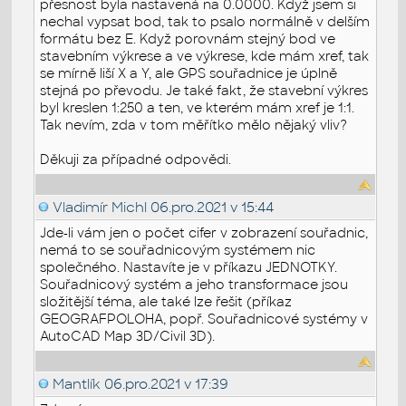
přesnost byla nastavená na 0.0000. Když jsem si
nechal vypsat bod, tak to psalo normálně v delším
formátu bez E. Když porovnám stejný bod ve
stavebním výkrese a ve výkrese, kde mám xref, tak
se mírně liší X a Y, ale GPS souřadnice je úplně
stejná po převodu. Je také fakt, že stavební výkres
byl kreslen 1:250 a ten, ve kterém mám xref je 1:1.
Tak nevím, zda v tom měřítko mělo nějaký vliv?
Děkuji za případné odpovědi.
Vladimír Michl
06.pro.2021 v 15:44
Jde-li vám jen o počet cifer v zobrazení souřadnic,
nemá to se souřadnicovým systémem nic
společného. Nastavíte je v příkazu JEDNOTKY.
Souřadnicový systém a jeho transformace jsou
složitější téma, ale také lze řešit (příkaz
GEOGRAFPOLOHA, popř. Souřadnicové systémy v
AutoCAD Map 3D/Civil 3D).
Mantlík
06.pro.2021 v 17:39