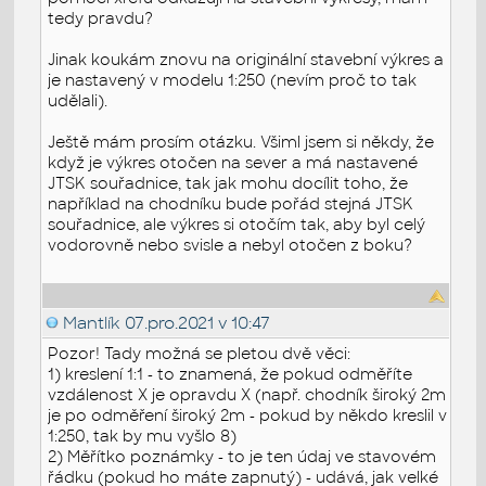
tedy pravdu?
Jinak koukám znovu na originální stavební výkres a
je nastavený v modelu 1:250 (nevím proč to tak
udělali).
Ještě mám prosím otázku. Všiml jsem si někdy, že
když je výkres otočen na sever a má nastavené
JTSK souřadnice, tak jak mohu docílit toho, že
například na chodníku bude pořád stejná JTSK
souřadnice, ale výkres si otočím tak, aby byl celý
vodorovně nebo svisle a nebyl otočen z boku?
Mantlík
07.pro.2021 v 10:47
Pozor! Tady možná se pletou dvě věci:
1) kreslení 1:1 - to znamená, že pokud odměříte
vzdálenost X je opravdu X (např. chodník široký 2m
je po odměření široký 2m - pokud by někdo kreslil v
1:250, tak by mu vyšlo 8)
2) Měřítko poznámky - to je ten údaj ve stavovém
řádku (pokud ho máte zapnutý) - udává, jak velké