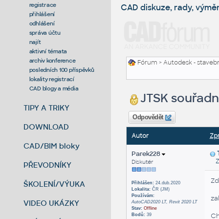
registrace
CAD diskuze, rady, výmě
přihlášení
odhlášení
správa účtu
najít
aktivní témata
archiv konference
Fórum
>
Autodesk - stavebni
posledních 100 příspěvků
lokality registrací
CAD blogy a média
JTSK souřadn
TIPY A TRIKY
Odpovědět
DOWNLOAD
Autor
Zp
CAD/BIM bloky
Parek228
Zas
Diskutér
PŘEVODNÍKY
Zd
ŠKOLENÍ/VÝUKA
Přihlášen:
24.dub.2020
Lokalita:
ČR (JM)
Používám:
za
VIDEO UKÁZKY
AutoCAD2020 LT, Revit 2020 LT
Stav:
Offline
Ch
Bodů:
39