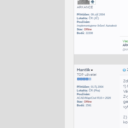
ARKANCE
Přihlášen:
09.zář.2004
Lokalita:
ČR (JČ)
Používám:
Implementujeme řešení Autodesk
Stav:
Offline
Bodů:
22208
Vla
AR
(po
Mantlík
Z
TOP uživatel
Zd
1)
Přihlášen:
01.říj.2004
Vá
Lokalita:
ČR (Pha)
Používám:
Zv
ACAD/Map/Civil R10-> 2026
ge
Stav:
Offline
Bodů:
2591
vy
2)
ko