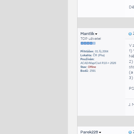
Dě
Mantlík
Z
TOP uživatel
V 
1)
Přihlášen:
01.říj.2004
Ně
Lokalita:
ČR (Pha)
Používám:
2)
ACAD/Map/Civil R10-> 2026
st
Stav:
Offline
Bodů:
2591
(a
3)
PS
J. 
Parek228
Z