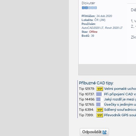
Diskutér
Dě
Přihlášen:
24.dub.2020
1,
Lokalita:
ČR (JM)
Používám:
2,
AutoCAD2020 LT, Revit 2020 LT
Stav:
Offline
Bodů:
39
Zk
Příbuzné CAD tipy
:
Tip 12979:
Velmi pomalé uchop
Tip 10737:
Při připojení CAD v
Tip 14456:
Jaký rozdíl je m
Tip 12765:
Úsečky s jediným u
Tip 6394:
Sdílený souřadnico
Tip 7399:
Převodník GPS sou
Odpovědět