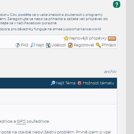
?
e oboru CAx, podělte se o vaše znalosti a zkušenosti s programy
emi. Zaregistrujte se nebo se přihlašte a zašlete váš příspěvek do
tejte se v naší
Facebook poradně
.
dpora pro zákazníky funguje na
emea.support.arkance.world
Nejnovější příspěvky
FAQ
Najít
Události
Registrovat
Přihlásit
archiv
Najít Téma
Možnosti tématu
adnice a
GPS
souřadnice.
 poté na stavbě nebyl žádný problém. Prvně jsem si vzal