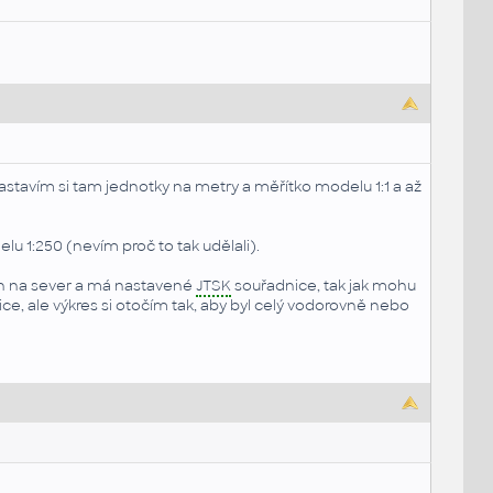
astavím si tam jednotky na metry a měřítko modelu 1:1 a až
u 1:250 (nevím proč to tak udělali).
en na sever a má nastavené
JTSK
souřadnice, tak jak mohu
ce, ale výkres si otočím tak, aby byl celý vodorovně nebo