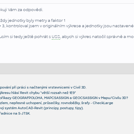
kuji Vám za odpovědi.
 vždy jednotky byly metry a faktor 1
 + 3, kontroloval jsem v originálním výkrese a jednotky jsou nastavené
usím si tedy ještě pohrát s
USS
, abych si výkres natočil správně a mo
ování při práci s načtenými vrstevnicemi v Civil 3D.
ýkresu hlásí Revit chybu "větší rozsah než 1E9"
ezi příkazy GEOGRAFPOLOHA, MAPCSASSIGN a GEOCSASSIGN v Mapu/Civilu 3D?
zlem, nepřesné uchopení, průsečíky, rovnoběžky, šrafy - CheckLarge
vý systém AutoCAD-Revit (principy, postupy, tipy).
řadnice na S-JTSK.