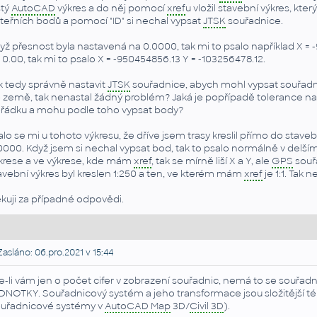
stý
AutoCAD
výkres a do něj pomocí
xref
u vložil stavební výkres, kte
teřních bodů a pomocí "ID" si nechal vypsat
JTSK
souřadnice.
yž přesnost byla nastavená na 0.0000, tak mi to psalo například X = 
 0.00, tak mi to psalo X = -950454856.13 Y = -103256478.12.
k tedy správně nastavit
JTSK
souřadnice, abych mohl vypsat souřadn
 země, tak nenastal žádný problém? Jaká je popřípadě tolerance na 
řádku a mohu podle toho vypsat body?
alo se mi u tohoto výkresu, že dříve jsem trasy kreslil přímo do stav
0000. Když jsem si nechal vypsat bod, tak to psalo normálně v delš
krese a ve výkrese, kde mám
xref
, tak se mírně liší X a Y, ale
GPS
souřa
avební výkres byl kreslen 1:250 a ten, ve kterém mám
xref
je 1:1. Tak 
kuji za případné odpovědi.
asláno: 06.pro.2021 v 15:44
e-li vám jen o počet cifer v zobrazení souřadnic, nemá to se souřa
DNOTKY. Souřadnicový systém a jeho transformace jsou složitější t
uřadnicové systémy v
AutoCAD Map
3D/
Civil 3D
).