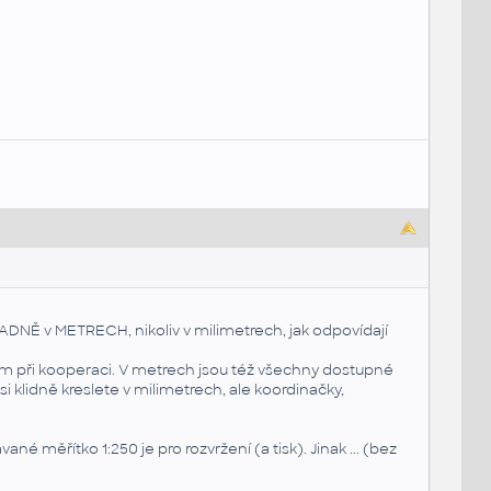
DNĚ v METRECH, nikoliv v milimetrech, jak odpovídají
žím při kooperaci. V metrech jsou též všechny dostupné
si klidně kreslete v milimetrech, ale koordinačky,
né měřítko 1:250 je pro rozvržení (a tisk). Jinak ... (bez