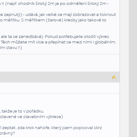
u X (např. chodník široký 2m je po odměření široký 2m -
zapnutý) - udává, jak velké se mají zobrazovat a tisknout
o měřítku. S měřítkem (čarové) kresby jako takové to
ale ta se zanedbává). Pokud potřebujete otočit výkres
. Těch můžete mít více a přepínat se mezi nimi i globálním.
m stavu !!)
 takže je to v pořádku.
nastavené ve stavebním výkrese)
ěl zeptat, zda krok nahoře, který jsem popisoval skrz
správný?