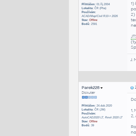
1)
Přihlášen:
01.říj.2004
po
Lokalita:
ČR (Pha)
Používám:
2)
ACAD/Map/Civil R10-> 2026
te
Stav:
Offline
Bodů:
2591
ne
JT
(t
Sp
J. 
Parek228
Z
Diskutér
Do
Přihlášen:
24.dub.2020
1,
Lokalita:
ČR (JM)
Používám:
2,
AutoCAD2020 LT, Revit 2020 LT
Stav:
Offline
Bodů:
39
Ro
no