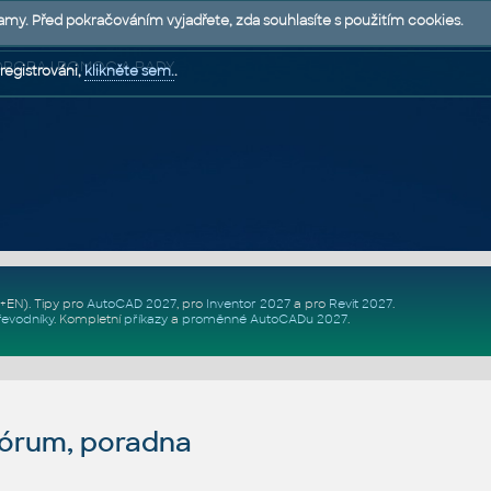
lamy. Před pokračováním vyjadřete, zda souhlasíte s použitím cookies.
 PODPORA | POMOC A RADY
registrováni,
klikněte sem.
.
Z+EN)
. Tipy pro
AutoCAD 2027
, pro
Inventor 2027
a pro
Revit 2027
.
řevodníky
.
Kompletní
příkazy
a
proměnné AutoCADu 2027
.
fórum, poradna