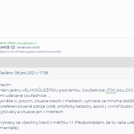
dimír Michl
(moderátor)
KANCE CZ
-
arkance.world
dpora viz emea.support.arkance.world)
asláno: 06.pro.2021 v 17:39
ravím
 Mám jednu VELMI DŮLEŽITOU poznámku. Souřadnice
JTSK
jsou ZÁSA
mi udávané souřadnice ...
ykněte si, prosím, situace kreslit v metrech, vyhnete se mnoha obtí
oreferencované zdroje (sítě, ortofotky katastry, apod.). Uvnitř budov 
tyčováky a situace jen v metrech
 Výkresy se všechny kreslí v měřítku 1:1. Předpokládám, že to Vaše udáva
mentáře)