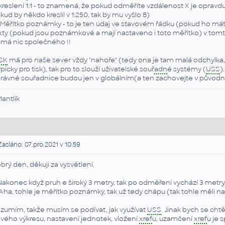
 kreslení 1:1 - to znamená, že pokud odměříte vzdálenost X je opravd
kud by někdo kreslil v 1:250, tak by mu vyšlo 8)
 Měřítko poznámky - to je ten údaj ve stavovém řádku (pokud ho máte 
xty (pokud jsou poznámkové a mají nastaveno i toto měřítko) v tomt
má nic společného !!
SK
má pro naše sever vždy "nahoře" (tedy ona je tam malá odchylka, 
ypicky pro tisk), tak pro to slouží uživatelské souř
adn
é systémy (
USS
)
rávné souřadnice budou jen v globálním(a ten zachovejte v původní
Mantlík
asláno: 07.pro.2021 v 10:59
brý den, děkuji za vysvětlení.
 Nakonec když pruh e široký 3 metry, tak po odměření vychází 3 metry,
 Aha, tohle je měřítko poznámky, tak už tedy chápu (tak tohle měli 
zumím, takže musím se podívat, jak využívat
USS
. Jinak bych se cht
vého výkresu, nastavení jednotek, vložení
xref
u, uzamčení
xref
u je 