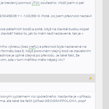
rý je kreslený pomocí
JTSK
souřadnic. Vložil jsem si pár
-9.5045E08 Y = -1.0326E+0. Poté, co jsem přesnost nastavil
ice páteřních bodů a poté, když na stavbě budou kopat
stavbě? Nebo to, jak to mám teď nastavené, tak je v
ebního výkresu (bez
xref
u) a přesnost byla nastavená na
ím formátu bez E. Když porovnám stejný bod ve stavebním
dnice je úplně stejná po převodu. Je také fakt, že
nevím, zda v tom měřítko mělo nějaký vliv?
dnicovým systémem nic společného. Nastavíte je v příkazu
éma, ale také lze řešit (příkaz GEOGRAFPOLOHA, popř.