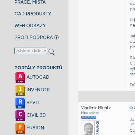
PRÁCE, MÍSTA
či
pá
CAD PRODUKTY
Kd
WEB ODKAZY
na
Ja
PROFI PODPORA
ⓘ
do
po
St
0.
PORTÁLY PRODUKTŮ
vý
st
AUTOCAD
Dě
INVENTOR
REVIT
Vladimír Michl
Z
Moderátor
CIVIL 3D
Jd
JE
FUSION
So