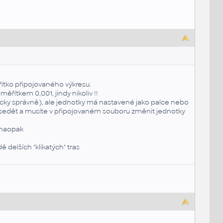
řítko připojovaného výkresu.
 měřítkem 0,001, jindy nikoliv !!
ricky správně), ale jednotky má nastavené jako palce nebo
e sedět a musíte v připojovaném souboru změnit jednotky
a naopak
 delších "klikatých" tras