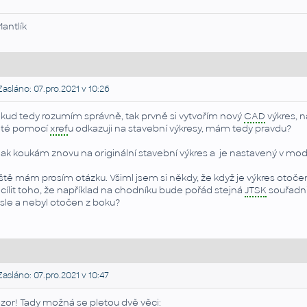
Mantlík
asláno: 07.pro.2021 v 10:26
kud tedy rozumím správně, tak prvně si vytvořím nový
CAD
výkres, n
té pomocí
xref
u odkazuji na stavební výkresy, mám tedy pravdu?
nak koukám znovu na originální stavební výkres a je nastavený v model
ště mám prosím otázku. Všiml jsem si někdy, že když je výkres otoč
cílit toho, že například na chodníku bude pořád stejná
JTSK
souřadni
isle a nebyl otočen z boku?
asláno: 07.pro.2021 v 10:47
zor! Tady možná se pletou dvě věci: