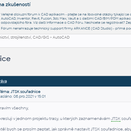
na zkušeností
Veřejné diskuzní fórum k CAD aplikacím - ptejte se na libovolné otázky týkající s
AutoCAD, Inventor, Revit, Fusion, 3ds Max, Vault a s dalšími CAD/BIM/PDM aplikac
odpovídajícího fóra. Viz další informace o
CAD Fóru
. Nechcete se registrovat? Zep
Fórum nenahrazuje technický support firmy ARKANCE (CAD Studio) - přímá po
ctví, strojírenství, CAD/GIS
>
AutoCAD
ice
ráva
Téma: JTSK souřadnice
láno: 06.pro.2021 v 15:01
ravím všechny,
kresluji v jednom projektu trasy, u kterých zaznamenávám
JTSK
souř
těl bych se prosím zeptat, jak správně nastavit
JTSK
souřadnice, aby