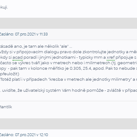
kuji.
asláno: 07.pro.2021 v 11:33
zásadě ano, je tam ale několik "ale" ...
 Vždy si v připojovacím dialogu pravo dole zkontrolujte jednotky a mě
kdy si
acad
poradí i jinými jednotkami - typicky mm a
xref
připojuje s
 často se výkres tváří jako v metrech nebo i milimetrech (tj. geomet
opy - pak tam v kolonce měřítko je 0.305, 25.4, apod. Pak to nebud
 přeuložit)
 Totéž platí i v případech "kresba v metrech ale jednotky milimetry" 
. uvidíte, že uživatelský systém Vám hodně pomůže - zvláště v případě
Mantlík
asláno: 07.pro.2021 v 12:10