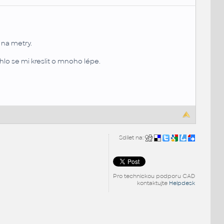
 na metry.
hlo se mi kreslit o mnoho lépe.
Sdílet na:
Pro technickou podporu CAD
kontaktujte
Helpdesk