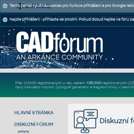
Tento portál využívá cookies pro funkce přihlášení a pro Google rek
CAD FÓRUM - TIPY A TRIKY | UTILITY | DISKUZE | BLOKY |
Nejste přihlášeni - přihlaste se prosím. Pokud dosud nejste ve fóru za
Přes 123.000 registrovaných u nás, celkem
1.130.000
registrovaných (C
Nový
Kalkulátor nosníků
,
Spirograf generátor
a
Regresní křivky
v sekci
P
HLAVNÍ STRÁNKA
Diskuzní 
DISKUZNÍ FÓRUM
pokyny