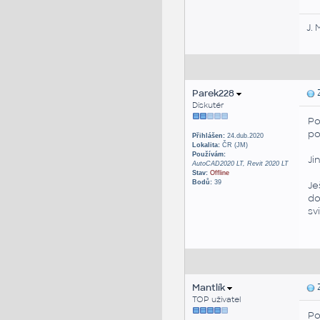
J. 
Parek228
Z
Diskutér
Po
po
Přihlášen:
24.dub.2020
Lokalita:
ČR (JM)
Používám:
Ji
AutoCAD2020 LT, Revit 2020 LT
Stav:
Offline
Bodů:
39
Je
do
sv
Mantlík
Z
TOP uživatel
Po