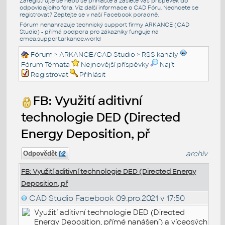
Zaregistrujte se nebo se přihlašte a zašlete váš příspěvek do
odpovídajícího fóra. Viz další informace o
CAD Fóru
. Nechcete se
registrovat? Zeptejte se v naší
Facebook poradně
.
Fórum nenahrazuje technický support firmy ARKANCE (CAD
Studio) - přímá podpora pro zákazníky funguje na
emea.support.arkance.world
Fórum
>
ARKANCE/CAD Studio
>
RSS kanály
Fórum Témata
Nejnovější příspěvky
Najít
Registrovat
Přihlásit
FB: Využití aditivní
technologie DED (Directed
Energy Deposition, př
archiv
Odpovědět
FB: Využití aditivní technologie DED (Directed Energy
Deposition, př
CAD Studio Facebook
09.pro.2021 v 17:50
Využití aditivní technologie DED (Directed
Energy Deposition, přímé nanášení) a víceosých