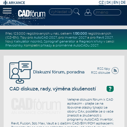
CZ
|
SK
|
EN
|
DE
Přes 123.000 registrovaných u nás, celkem
1.130.000
registrovaných
(CZ+EN)
. Tipy pro
AutoCAD 2027
, pro
Inventor 2027
a pro
Revit 2027
.
Nový
Kalkulátor nosníků
,
Spirograf generátor
a
Regresní křivky
v sekci
Převodníky
.
Kompletní
příkazy
a
proměnné AutoCADu 2027
.
RSS tipy
Diskuzní fórum, poradna
RSS diskuze
?
CAD diskuze, rady, výměna zkušeností
Veřejné diskuzní fórum k CAD
aplikacím - ptejte se na
libovolné otázky týkající se
oboru CAx, podělte se o vaše
znalosti a zkušenosti s
programy AutoCAD, Inventor,
Revit, Fusion, 3ds Max, Vault a s dalšími CAD/BIM/PDM aplikacemi.