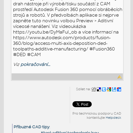
drah nástroje při výrobě/tisku součástí z CAM
prostředí Autodesk Fusion 360 pomocí obráběcích
strojů a robotů. V předvolbách aplikace si nejprve
zapněte tuto novinku volbou Preview > Aditivní
víceosé nanášení. Viz videoukázka
https://youtu.be/DyMaFuI_ob a více informací na
https://www.autodesk.com/products/fusion-
360/blog/access-multi-axis-deposition-ded-
toolpaths-additive-manufacturing/ #Fusion360
#DED #CAM
Viz
pokračování...
Sdílet na:
Pro technickou podporu CAD
kontaktujte
Helpdesk
Příbuzné CAD tipy
:
Které aditivní technologie jsou