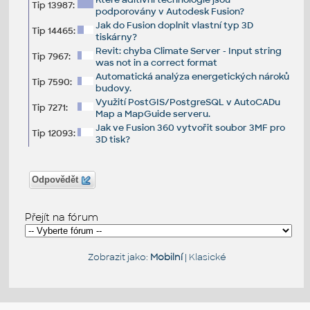
Tip 13987:
podporovány v Autodesk Fusion?
Jak do Fusion doplnit vlastní typ 3D
Tip 14465:
tiskárny?
Revit: chyba Climate Server - Input string
Tip 7967:
was not in a correct format
Automatická analýza energetických nároků
Tip 7590:
budovy.
Využití PostGIS/PostgreSQL v AutoCADu
Tip 7271:
Map a MapGuide serveru.
Jak ve Fusion 360 vytvořit soubor 3MF pro
Tip 12093:
3D tisk?
Odpovědět
Přejít na fórum
Zobrazit jako:
Mobilní
|
Klasické