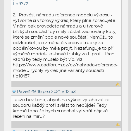
tip9372
.
2.
Provést náhradu reference modelu výkresu -
vytvoříte si vzorový výkres, který plně zpracujete.
V něm pak provedete náhradu a u tvarově
blízkých součástí by měly zůstat zachovány kóty,
které se změní podle nové součásti. Nemůžu to
odzkoušet, ale změna čtvercové trubky za
obdélníkovou by měla projít. Nezafunguje to při
výměně modelu kruhové trubky za L profil. Těch
vzorů by tedy muselo být víc. Viz -
https://www.cadforum.cz/cz/nahrada-reference-
modelu-rychly-vykres-jine-varianty-soucasti-
tip10157.
Pavel129
16.pro.2021 v 12:53
Takže bez toho, abych na výkres vytahoval ze
souboru každý profil zvlášť to nepůjde? Tedy
kromě toho že bych si nechal vytvořit nějaké
řešení na míru?