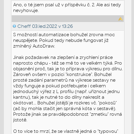
Ano, o té jsem psal už v příspěvku č. 2. Ale asi tedy
nevyhovuje.
Cheff
03.led.2022 v 13:26
S možností automatizace bohužel zrovna moc
neuspějete. Pokud tedy nebude fungovat již
zmíněný AutoDraw.
Jinak požadavek na zlepšení a zrychlení práce
naprosto chápu - též se mě to ve velkém týká. Pro
objasnění proč, tak je to příprava výkresu pro dílnu.
Zároveň ovšem v pozici "konstrukce". Bohužel
prosté zadání parametrů na výkrese sestavy ne
vždy funguje a pokud potřebujete i celkem
jednoduchý výřez z L profilu (např. uříznout jednu
kantnu), tak je nutné to do dílny nakreslit a
okótovat... Bohužel jistější je rozkres vč. "pokosů"
(ač by mohla stačit jen správná kóta v sestavě).
Protože jinak se pravděpodobnost "zmetku" rovná
jistotě.
O to více to mrzí, že se vlastně jedná o "typovou"