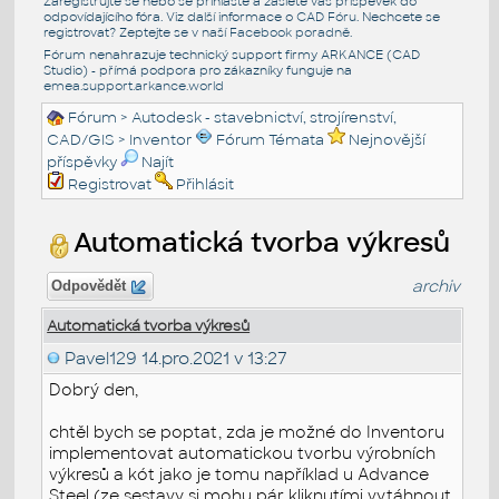
Zaregistrujte se nebo se přihlašte a zašlete váš příspěvek do
odpovídajícího fóra. Viz další informace o
CAD Fóru
. Nechcete se
registrovat? Zeptejte se v naší
Facebook poradně
.
Fórum nenahrazuje technický support firmy ARKANCE (CAD
Studio) - přímá podpora pro zákazníky funguje na
emea.support.arkance.world
Fórum
>
Autodesk - stavebnictví, strojírenství,
CAD/GIS
>
Inventor
Fórum Témata
Nejnovější
příspěvky
Najít
Registrovat
Přihlásit
Automatická tvorba výkresů
archiv
Odpovědět
Automatická tvorba výkresů
Pavel129
14.pro.2021 v 13:27
Dobrý den,
chtěl bych se poptat, zda je možné do Inventoru
implementovat automatickou tvorbu výrobních
výkresů a kót jako je tomu například u Advance
Steel (ze sestavy si mohu pár kliknutími vytáhnout