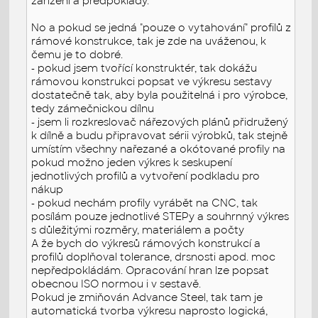
zařízení a předpoklady.
No a pokud se jedná "pouze o vytahování" profilů z
rámové konstrukce, tak je zde na uváženou, k
čemu je to dobré.
- pokud jsem tvořící konstruktér, tak dokážu
rámovou konstrukci popsat ve výkresu sestavy
dostatečně tak, aby byla použitelná i pro výrobce,
tedy zámečnickou dílnu
- jsem li rozkreslovač nářezových plánů přidružený
k dílně a budu připravovat sérii výrobků, tak stejně
umístím všechny nařezané a okótované profily na
pokud možno jeden výkres k seskupení
jednotlivých profilů a vytvoření podkladu pro
nákup
- pokud nechám profily vyrábět na CNC, tak
posílám pouze jednotlivé STEPy a souhrnný výkres
s důležitými rozměry, materiálem a počty
A že bych do výkresů rámových konstrukcí a
profilů doplňoval tolerance, drsnosti apod. moc
nepředpokládám. Opracování hran lze popsat
obecnou ISO normou i v sestavě.
Pokud je zmiňován Advance Steel, tak tam je
automatická tvorba výkresu naprosto logická,