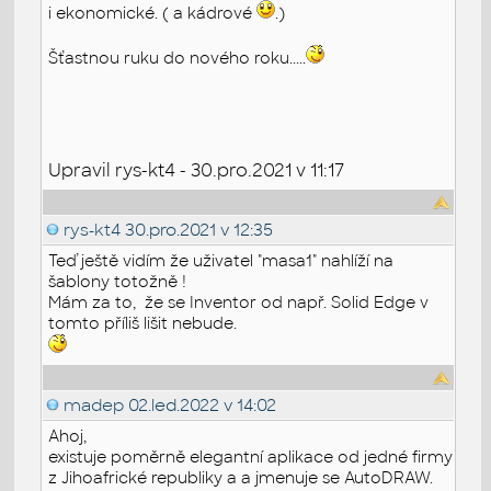
i ekonomické. ( a kádrové
.)
Šťastnou ruku do nového roku.....
Upravil rys-kt4 - 30.pro.2021 v 11:17
rys-kt4
30.pro.2021 v 12:35
Teď ještě vidím že uživatel "masa1" nahlíží na
šablony totožně !
Mám za to, že se Inventor od např. Solid Edge v
tomto příliš lišit nebude.
madep
02.led.2022 v 14:02
Ahoj,
existuje poměrně elegantní aplikace od jedné firmy
z Jihoafrické republiky a a jmenuje se AutoDRAW.