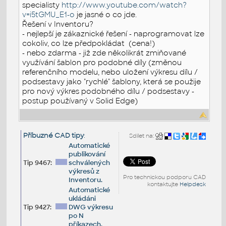
specialisty
http://www.youtube.com/watch?
v=i5tGMU_E1-o
je jasné o co jde.
Řešení v Inventoru?
- nejlepší je zákaznické řešení - naprogramovat lze
cokoliv, co lze předpokládat (cena!)
- nebo zdarma - již zde několikrát zmiňované
využívání šablon pro podobné díly (změnou
referenčního modelu, nebo uložení výkresu dílu /
podsestavy jako "rychlé" šablony, která se použije
pro nový výkres podobného dílu / podsestavy -
postup používaný v Solid Edge)
Příbuzné CAD tipy
:
Sdílet na:
Automatické
publikování
Tip 9467:
schválených
výkresů z
Pro technickou podporu CAD
Inventoru.
kontaktujte
Helpdesk
Automatické
ukládáni
Tip 9427:
DWG výkresu
po N
příkazech.