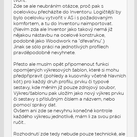
tvořit.
Zde se ale neubráním otázce, proč pak s
ocelovkou přecházíte do Inventoru. Logičtější by
bylo ocelovku vytvořit v AS i s požadovaným
komfortem, a tu do Inventoru naimportovat.
(Nevím zda ale Inventor jako takový nemá již
nějakou nástavbu na ocelové konstrukce,
podobně jako Woodwork na "dřevařinu".)
Jinak se sólo práci na jednotlivých profilech
pravděpodobně nevyhnete.
Přesto ale musím opět připomenout funkci
opomíjených výkresových šablon, které si mohu
předpřipravit (pohledy a kusovníky včetně hlavních
kót) pro každý druh profilu, prvku či typové
sestavy, kde měním již pouze zdrojový soubor,
Výkres/šablonu pak uložím jako nový výkres prvku
či sestavy s příslušným číslem a názvem, nebo
pomocí správy dat.
Ovšem ani zde se nevyhnu konečné kontrole
každého výkresu jednotlivě, mám li za svou práci
ručit..
Rozhodnutí zde tedy nebude pouze technické, ale