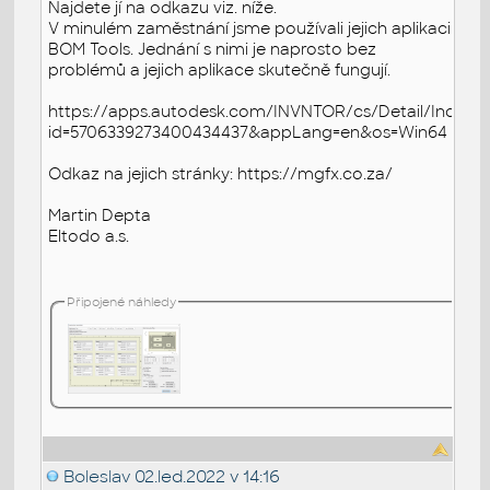
Najdete jí na odkazu viz. níže.
V minulém zaměstnání jsme používali jejich aplikaci
BOM Tools. Jednání s nimi je naprosto bez
problémů a jejich aplikace skutečně fungují.
https://apps.autodesk.com/INVNTOR/cs/Detail/Index?
id=5706339273400434437&appLang=en&os=Win64
Odkaz na jejich stránky: https://mgfx.co.za/
Martin Depta
Eltodo a.s.
Připojené náhledy
Boleslav
02.led.2022 v 14:16