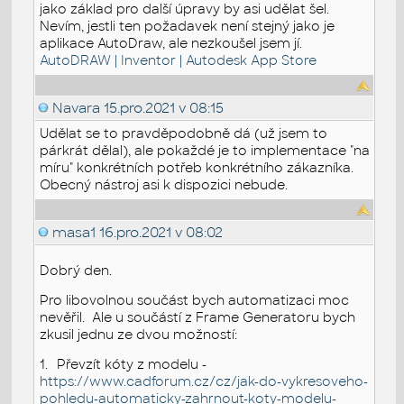
jako základ pro další úpravy by asi udělat šel.
Nevím, jestli ten požadavek není stejný jako je
aplikace AutoDraw, ale nezkoušel jsem jí.
AutoDRAW | Inventor | Autodesk App Store
Navara
15.pro.2021 v 08:15
Udělat se to pravděpodobně dá (už jsem to
párkrát dělal), ale pokaždé je to implementace "na
míru" konkrétních potřeb konkrétního zákazníka.
Obecný nástroj asi k dispozici nebude.
masa1
16.pro.2021 v 08:02
Dobrý den.
Pro libovolnou součást bych automatizaci moc
nevěřil.
Ale u součástí z Frame Generatoru bych
zkusil jednu ze dvou možností:
1.
Převzít kóty z modelu -
https://www.cadforum.cz/cz/jak-do-vykresoveho-
pohledu-automaticky-zahrnout-koty-modelu-