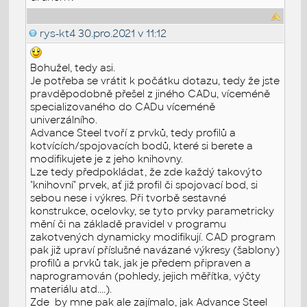
rys-kt4
30.pro.2021 v 11:12
Bohužel, tedy asi.
Je potřeba se vrátit k počátku dotazu, tedy že jste
pravděpodobně přešel z jiného CADu, víceméně
specializovaného do CADu víceméně
univerzálního.
Advance Steel tvoří z prvků, tedy profilů a
kotvících/spojovacích bodů, které si berete a
modifikujete je z jeho knihovny.
Lze tedy předpokládat, že zde každý takovýto
"knihovní" prvek, ať již profil či spojovací bod, si
sebou nese i výkres. Při tvorbě sestavné
konstrukce, ocelovky, se tyto prvky parametricky
mění či na základě pravidel v programu
zakotvených dynamicky modifikují. CAD program
pak již upraví příslušné navázané výkresy (šablony)
profilů a prvků tak, jak je předem připraven a
naprogramován (pohledy, jejich měřítka, výčty
materiálu atd....).
Zde by mne pak ale zajímalo, jak Advance Steel