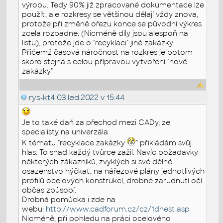
výrobu. Tedy 90% již zpracované dokumentace lze
použít, ale rozkresy se většinou dělají vždy znova,
protože při změně ořezu konce se původní výkres
zcela rozpadne. (Nicméně díly jsou alespoň na
listu), protože jde o "recyklaci" jiné zakázky.
Přičemž časová náročnost na rozkres je potom
skoro stejná s celou přípravou vytvoření "nové
zakázky"
rys-kt4
03.led.2022 v 15:44
Je to také daň za přechod mezi CADy, ze
specialisty na univerzála.
K tématu "recyklace zakázky
" přikládám svůj
hlas. To snad každý tvůrce zažil. Navíc požadavky
některých zákazníků, zvyklých si své dělné
osazenstvo hýčkat, na nářezové plány jednotlivých
profilů ocelových konstrukcí, drobné zarudnutí očí
občas způsobí.
Drobná pomůcka i zde na
webu:
http://www.cadforum.cz/cz/1dnest.asp
Nicméně, při pohledu na práci ocelového