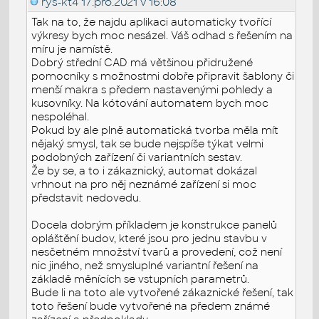
rys-kt4
17.pro.2021 v 16:08
Tak na to, že najdu aplikaci automaticky tvořící
výkresy bych moc nesázel. Váš odhad s řešením na
míru je namístě.
Dobrý střední CAD má většinou přidružené
pomocníky s možnostmi dobře připravit šablony či
menší makra s předem nastavenými pohledy a
kusovníky. Na kótování automatem bych moc
nespoléhal.
Pokud by ale plně automatická tvorba měla mít
nějaký smysl, tak se bude nejspíše týkat velmi
podobných zařízení či variantních sestav.
Že by se, a to i zákaznický, automat dokázal
vrhnout na pro něj neznámé zařízení si moc
představit nedovedu.
Docela dobrým příkladem je konstrukce panelů
opláštění budov, které jsou pro jednu stavbu v
nesčetném množství tvarů a provedení, což není
nic jiného, než smysluplné variantní řešení na
základě měnících se vstupních parametrů.
Bude li na toto ale vytvořené zákaznické řešení, tak
toto řešení bude vytvořené na předem známé