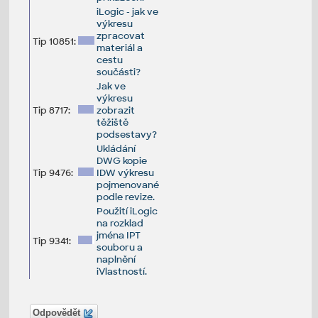
iLogic - jak ve
výkresu
zpracovat
Tip 10851:
materiál a
cestu
součásti?
Jak ve
výkresu
Tip 8717:
zobrazit
těžiště
podsestavy?
Ukládání
DWG kopie
Tip 9476:
IDW výkresu
pojmenované
podle revize.
Použití iLogic
na rozklad
jména IPT
Tip 9341:
souboru a
naplnění
iVlastností.
Odpovědět