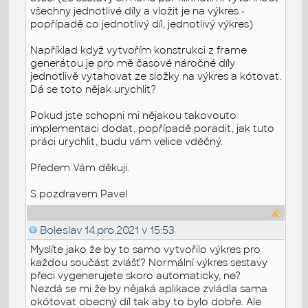
všechny jednotlivé díly a vložit je na výkres -
popřípadě co jednotlivý díl, jednotlivý výkres)
Například když vytvořím konstrukci z frame
generátou je pro mě časové náročné díly
jednotlivě vytahovat ze složky na výkres a kótovat.
Dá se toto nějak urychlit?
Pokud jste schopni mi nějakou takovouto
implementaci dodat, popřípadě poradit, jak tuto
práci urychlit, budu vám velice vděčný.
Předem Vám děkuji.
S pozdravem Pavel
Boleslav
14.pro.2021 v 15:53
Myslíte jako že by to samo vytvořilo výkres pro
každou součást zvlášť? Normální výkres sestavy
přeci vygenerujete skoro automaticky, ne?
Nezdá se mi že by nějaká aplikace zvládla sama
okótovat obecný díl tak aby to bylo dobře. Ale