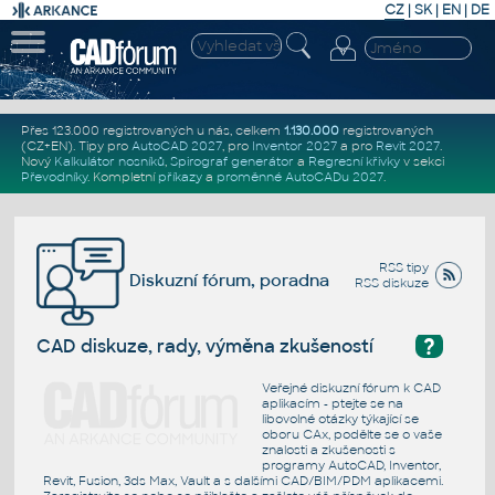
CZ
|
SK
|
EN
|
DE
Přes 123.000 registrovaných u nás, celkem
1.130.000
registrovaných
(CZ+EN)
. Tipy pro
AutoCAD 2027
, pro
Inventor 2027
a pro
Revit 2027
.
Nový
Kalkulátor nosníků
,
Spirograf generátor
a
Regresní křivky
v sekci
Převodníky
.
Kompletní
příkazy
a
proměnné AutoCADu 2027
.
RSS tipy
Diskuzní fórum, poradna
RSS diskuze
?
CAD diskuze, rady, výměna zkušeností
Veřejné diskuzní fórum k CAD
aplikacím - ptejte se na
libovolné otázky týkající se
oboru CAx, podělte se o vaše
znalosti a zkušenosti s
programy AutoCAD, Inventor,
Revit, Fusion, 3ds Max, Vault a s dalšími CAD/BIM/PDM aplikacemi.