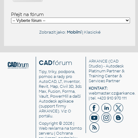
Přejít na fórum
Zobrazit jako:
Mobilní
|
Klasické
CAD
fórum
ARKANCE
(CAD
Studio) - Autodesk
Platinum Partner &
Tipy, triky, podpora,
Training Center &
pomoc a rady pro
Services Partner
AutoCAD, LT, Inventor,
Revit, Map, Civil 3D, 3ds
KONTAKT:
Max, Fusion, Forma,
webmaster.cz@arkance.w
Vault, PowerMill a další
| tel. +420 910 970 111
Autodesk aplikace
(support firmy
ARKANCE). Viz
O
portálu
.
Copyright © 2026 |
Web reklama
na tomto
serveru |
Ochrana