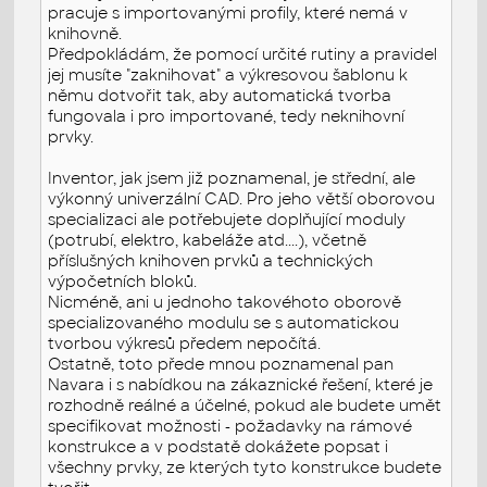
pracuje s importovanými profily, které nemá v
knihovně.
Předpokládám, že pomocí určité rutiny a pravidel
jej musíte "zaknihovat" a výkresovou šablonu k
němu dotvořit tak, aby automatická tvorba
fungovala i pro importované, tedy neknihovní
prvky.
Inventor, jak jsem již poznamenal, je střední, ale
výkonný univerzální CAD. Pro jeho větší oborovou
specializaci ale potřebujete doplňující moduly
(potrubí, elektro, kabeláže atd....), včetně
příslušných knihoven prvků a technických
výpočetních bloků.
Nicméně, ani u jednoho takovéhoto oborově
specializovaného modulu se s automatickou
tvorbou výkresů předem nepočítá.
Ostatně, toto přede mnou poznamenal pan
Navara i s nabídkou na zákaznické řešení, které je
rozhodně reálné a účelné, pokud ale budete umět
specifikovat možnosti - požadavky na rámové
konstrukce a v podstatě dokážete popsat i
všechny prvky, ze kterých tyto konstrukce budete