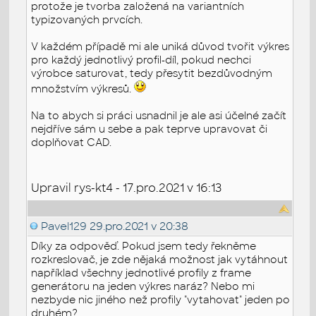
protože je tvorba založená na variantních
typizovaných prvcích.
V každém případě mi ale uniká důvod tvořit výkres
pro každý jednotlivý profil-díl, pokud nechci
výrobce saturovat, tedy přesytit bezdůvodným
množstvím výkresů.
Na to abych si práci usnadnil je ale asi účelné začít
nejdříve sám u sebe a pak teprve upravovat či
doplňovat CAD.
Upravil rys-kt4 - 17.pro.2021 v 16:13
Pavel129
29.pro.2021 v 20:38
Díky za odpověď. Pokud jsem tedy řekněme
rozkreslovač, je zde nějaká možnost jak vytáhnout
například všechny jednotlivé profily z frame
generátoru na jeden výkres naráz? Nebo mi
nezbyde nic jiného než profily "vytahovat" jeden po
druhém?