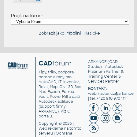
Přejít na fórum
Zobrazit jako:
Mobilní
|
Klasické
CAD
fórum
ARKANCE
(CAD
Studio) - Autodesk
Platinum Partner &
Tipy, triky, podpora,
Training Center &
pomoc a rady pro
Services Partner
AutoCAD, LT, Inventor,
Revit, Map, Civil 3D, 3ds
KONTAKT:
Max, Fusion, Forma,
webmaster.cz@arkance.w
Vault, PowerMill a další
| tel. +420 910 970 111
Autodesk aplikace
(support firmy
ARKANCE). Viz
O
portálu
.
Copyright © 2026 |
Web reklama
na tomto
serveru |
Ochrana