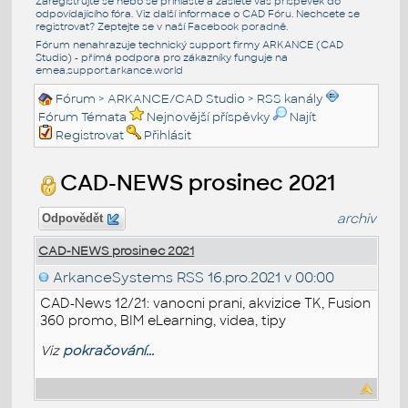
Zaregistrujte se nebo se přihlašte a zašlete váš příspěvek do
odpovídajícího fóra. Viz další informace o
CAD Fóru
. Nechcete se
registrovat? Zeptejte se v naší
Facebook poradně
.
Fórum nenahrazuje technický support firmy ARKANCE (CAD
Studio) - přímá podpora pro zákazníky funguje na
emea.support.arkance.world
Fórum
>
ARKANCE/CAD Studio
>
RSS kanály
Fórum Témata
Nejnovější příspěvky
Najít
Registrovat
Přihlásit
CAD-NEWS prosinec 2021
archiv
Odpovědět
CAD-NEWS prosinec 2021
ArkanceSystems RSS
16.pro.2021 v 00:00
CAD-News 12/21: vanocni prani, akvizice TK, Fusion
360 promo, BIM eLearning, videa, tipy
Viz
pokračování...