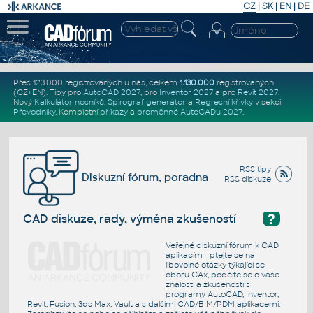
CZ
|
SK
|
EN
|
DE
Přes 123.000 registrovaných u nás, celkem
1.130.000
registrovaných
(CZ+EN)
. Tipy pro
AutoCAD 2027
, pro
Inventor 2027
a pro
Revit 2027
.
Nový
Kalkulátor nosníků
,
Spirograf generátor
a
Regresní křivky
v sekci
Převodníky
.
Kompletní
příkazy
a
proměnné AutoCADu 2027
.
RSS tipy
Diskuzní fórum, poradna
RSS diskuze
?
CAD diskuze, rady, výměna zkušeností
Veřejné diskuzní fórum k CAD
aplikacím - ptejte se na
libovolné otázky týkající se
oboru CAx, podělte se o vaše
znalosti a zkušenosti s
programy AutoCAD, Inventor,
Revit, Fusion, 3ds Max, Vault a s dalšími CAD/BIM/PDM aplikacemi.