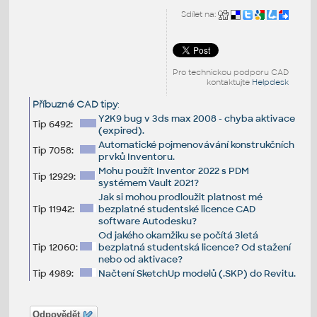
Sdílet na:
Pro technickou podporu CAD
kontaktujte
Helpdesk
Příbuzné CAD tipy
:
Y2K9 bug v 3ds max 2008 - chyba aktivace
Tip 6492:
(expired).
Automatické pojmenovávání konstrukčních
Tip 7058:
prvků Inventoru.
Mohu použít Inventor 2022 s PDM
Tip 12929:
systémem Vault 2021?
Jak si mohou prodloužit platnost mé
Tip 11942:
bezplatné studentské licence CAD
software Autodesku?
Od jakého okamžiku se počítá 3letá
Tip 12060:
bezplatná studentská licence? Od stažení
nebo od aktivace?
Tip 4989:
Načtení SketchUp modelů (.SKP) do Revitu.
Odpovědět